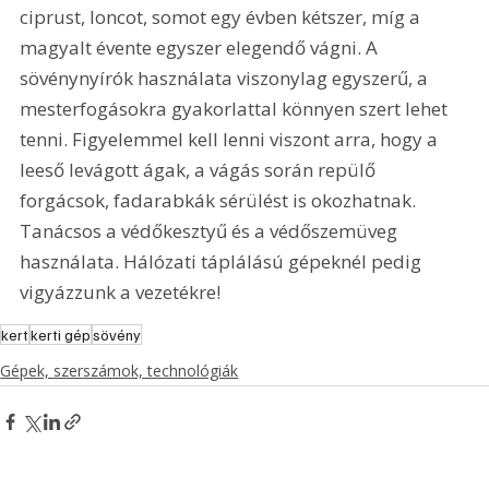
ciprust, loncot, somot egy évben kétszer, míg a 
magyalt évente egyszer elegendő vágni. A 
sövénynyírók használata viszonylag egyszerű, a 
mesterfogásokra gyakorlattal könnyen szert lehet 
tenni. Figyelemmel kell lenni viszont arra, hogy a 
leeső levágott ágak, a vágás során repülő 
forgácsok, fadarabkák sérülést is okozhatnak. 
Tanácsos a védőkesztyű és a védőszemüveg 
használata. Hálózati táplálású gépeknél pedig 
vigyázzunk a vezetékre!     
kert
kerti gép
sövény
Gépek, szerszámok, technológiák