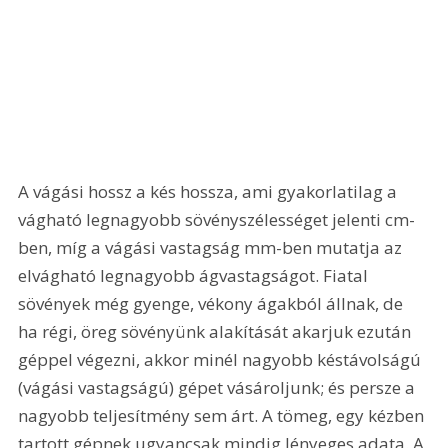
A vágási hossz a kés hossza, ami gyakorlatilag a 
vágható legnagyobb sövényszélességet jelenti cm-
ben, míg a vágási vastagság mm-ben mutatja az 
elvágható legnagyobb ágvastagságot. Fiatal 
sövények még gyenge, vékony ágakból állnak, de 
ha régi, öreg sövényünk alakítását akarjuk ezután 
géppel végezni, akkor minél nagyobb késtávolságú 
(vágási vastagságú) gépet vásároljunk; és persze a 
nagyobb teljesítmény sem árt. A tömeg, egy kézben 
tartott gépnek ugyancsak mindig lényeges adata. A 