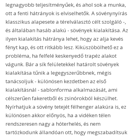
legnagyobb teljesítményűek, és ahol sok a munka, 
ott a fenti hátrányok is elviselhetők. A sövénynyírás 
klasszikus alapesete a térelválasztó célt szolgáló -, 
és általában hasáb alakú - sövények kialakítása. Az 
ilyen kialakítás hátránya lehet, hogy az alja kevés 
fényt kap, és ott ritkább lesz. Kiküszöbölhető ez a 
probléma, ha felfelé keskenyedő trapéz alakot 
vágunk. Bár a sík felületekkel határolt sövények 
kialakítása tűnik a legegyszerűbbnek, mégis 
tanácsoljuk - különösen kezdetben az első 
kialakításnál - sablonforma alkalmazását, ami 
célszerűen fakeretből és zsinórokból készülhet. 
Nyírhatjuk a sövény tetejét félhenger alakúra is, ez 
különösen akkor előnyös, ha a vidéken télen 
rendszeresen nagy a hóterhelés, és nem 
tartózkodunk állandóan ott, hogy megszabadítsuk 