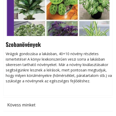
Szobanövények
Virágok gondozása a lakásban, 40+10 növény részletes
ismertetése! A könyv lexikonszerűen veszi sorra a lakásban
s
sikeresen tart­ha­tó növényeket. Már a növény kiválasztásakor
h
segítségünkre lesznek a leírások, mert pontosan megtudjuk,
k
hogy milyen körülményekre (hőmérséklet, páratartalom stb.) van
szüksége a növénynek az egészséges fejlődéshez.
t
Kövess minket