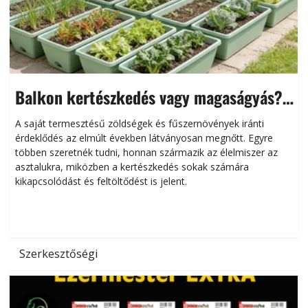
Balkon kertészkedés vagy magaságyás?
Helytakarékos kertészkedés
A saját termesztésű zöldségek és fűszernövények iránti
érdeklődés az elmúlt években látványosan megnőtt. Egyre
többen szeretnék tudni, honnan származik az élelmiszer az
l
asztalukra, miközben a kertészkedés sokak számára
kikapcsolódást és feltöltődést is jelent.
é
d
Szerkesztőségi