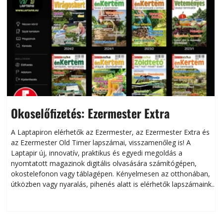
Okoselőfizetés: Ezermester Extra
A Laptapiron elérhetők az Ezermester, az Ezermester Extra és
az Ezermester Old Timer lapszámai, visszamenőleg is! A
Laptapir új, innovatív, praktikus és egyedi megoldás a
L
nyomtatott magazinok digitális olvasására számítógépen,
okostelefonon vagy táblagépen. Kényelmesen az otthonában,
útközben vagy nyaralás, pihenés alatt is elérhetők lapszámaink.
ú
Bárhol, bármikor, akár külföldön élve vagy dolgozva is
B
olvashatók az Ezermester lapszámai. A Laptapir kényelmes
megoldás, mert: – t