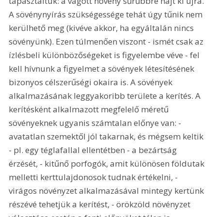
tapasztaltuk: a vágott növény sűrűbbre hajt ki újra. 
A sövénynyírás szükségessége tehát úgy tűnik nem 
kerülhető meg (kivéve akkor, ha egyáltalán nincs 
sövényünk). Ezen túlmenően viszont - ismét csak az 
ízlésbeli különbözőségeket is figyelembe véve - fel 
kell hívnunk a figyelmet a sövények létesítésének 
bizonyos célszerűségi okaira is. A sövények 
alkalmazásának leggyakoribb területe a kerítés. A 
kerítésként alkalmazott megfelelő méretű 
sövényeknek ugyanis számtalan előnye van: - 
avatatlan szemektől jól takarnak, és mégsem keltik 
- pl. egy téglafallal ellentétben - a bezártság 
érzését, - kitűnő porfogók, amit különösen földutak 
melletti kerttulajdonosok tudnak értékelni, - 
virágos növényzet alkalmazásával mintegy kertünk 
részévé tehetjük a kerítést, - örökzöld növényzet 