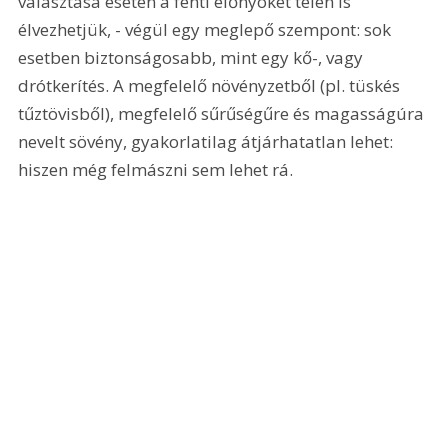
választása esetén a fenti előnyöket télen is 
élvezhetjük, - végül egy meglepő szempont: sok 
esetben biztonságosabb, mint egy kő-, vagy 
drótkerítés. A megfelelő növényzetből (pl. tüskés 
tűztövisből), megfelelő sűrűségűre és magasságúra 
nevelt sövény, gyakorlatilag átjárhatatlan lehet: 
hiszen még felmászni sem lehet rá. 