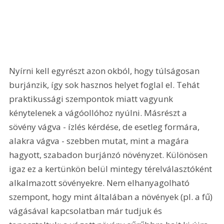
Nyírni kell egyrészt azon okból, hogy túlságosan 
burjánzik, így sok hasznos helyet foglal el. Tehát 
praktikussági szempontok miatt vagyunk 
kénytelenek a vágóollóhoz nyúlni. Másrészt a 
sövény vágva - ízlés kérdése, de esetleg formára, 
alakra vágva - szebben mutat, mint a magára 
hagyott, szabadon burjánzó növényzet. Különösen 
igaz ez a kertünkön belül mintegy térelválasztóként 
alkalmazott sövényekre. Nem elhanyagolható 
szempont, hogy mint általában a növények (pl. a fű) 
vágásával kapcsolatban már tudjuk és 