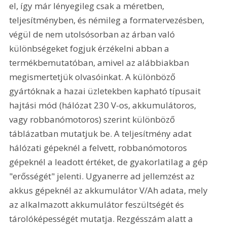
el, így már lényegileg csak a méretben, 
teljesítményben, és némileg a formatervezésben, 
végül de nem utolsósorban az árban való 
különbségeket fogjuk érzékelni abban a 
termékbemutatóban, amivel az alábbiakban 
megismertetjük olvasóinkat. A különböző 
gyártóknak a hazai üzletekben kapható típusait 
hajtási mód (hálózat 230 V-os, akkumulátoros, 
vagy robbanómotoros) szerint különböző 
táblázatban mutatjuk be. A teljesítmény adat 
hálózati gépeknél a felvett, robbanómotoros 
gépeknél a leadott értéket, de gyakorlatilag a gép 
"erősségét" jelenti. Ugyanerre ad jellemzést az 
akkus gépeknél az akkumulátor V/Ah adata, mely 
az alkalmazott akkumulátor feszültségét és 
tárolóképességét mutatja. Rezgésszám alatt a 