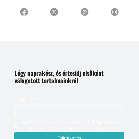
Légy naprakész, és értesülj elsőként
válogatott tartalmainkról
E-mail cím
*
Igen, szeretnék feliratkozni, és elfogadom az 
adatkezelést. 
Adatvédelmi tájékoztató
Feliratkozás