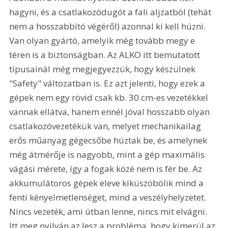
hagyni, és a csatlakozódugót a fali aljzatból (tehát 
nem a hosszabbító végéről) azonnal ki kell húzni. 
Van olyan gyártó, amelyik még tovább megy e 
téren is a biztonságban. Az ALKO itt bemutatott 
típusainál még megjegyezzük, hogy készülnek 
"Safety" változatban is. Ez azt jelenti, hogy ezek a 
gépek nem egy rövid csak kb. 30 cm-es vezetékkel 
vannak ellátva, hanem ennél jóval hosszabb olyan 
csatlakozóvezetékük van, melyet mechanikailag 
erős műanyag gégecsőbe húztak be, és amelynek 
még átmérője is nagyobb, mint a gép maximális 
vágási mérete, így a fogak közé nem is fér be. Az 
akkumulátoros gépek eleve kiküszöbölik mind a 
fenti kényelmetlenséget, mind a veszélyhelyzetet. 
Nincs vezeték, ami útban lenne, nincs mit elvágni. 
Itt meg nyilván az lesz a probléma, hogy kimerül az 