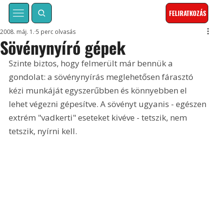
FELIRATKOZÁS
2008. máj. 1.
5 perc olvasás
Sövénynyíró gépek
Szinte biztos, hogy felmerült már bennük a 
gondolat: a sövénynyírás meglehetősen fárasztó 
kézi munkáját egyszerűbben és könnyebben el 
lehet végezni gépesítve. A sövényt ugyanis - egészen 
extrém "vadkerti" eseteket kivéve - tetszik, nem  
tetszik, nyírni kell. 