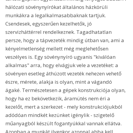
hálózati sövénynyírókat általános házkörüli 
munkákra a legalkalmasabbaknak tartjuk. 
Csendesek, egyszerűen kezelhetők, jó 
szervizháttérrel rendelkeznek. Tagadhatatlan 
persze, hogy a tápvezeték mindig útban van, ami a 
kényelmetlenség mellett még meglehetősen 
veszélyes is. Egy sövénynyíró ugyanis "kiválóan 
alkalmas" arra, hogy elvágjuk vele a vezetéket: a 
sövényen esetleg áthúzott vezeték nehezen vehető 
észre, mérete, alakja is olyan, mint a vágandó 
ágaké. Természetesen a gépek konstrukciója olyan, 
hogy ha ez bekövetkezik, áramütés nem éri a 
kezelőt, mert a szerkezet - mely konstrukciójukból 
adódóan mindkét kezünket igénylik - szigetelő 
műanyagból készült fogantyúkkal vannak ellátva. 
Azonban a munkát ilyenkor azonnal abba kell 