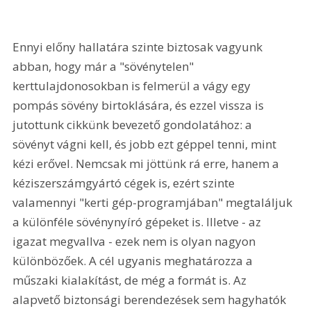
Ennyi előny hallatára szinte biztosak vagyunk 
abban, hogy már a "sövénytelen" 
kerttulajdonosokban is felmerül a vágy egy 
pompás sövény birtoklására, és ezzel vissza is 
jutottunk cikkünk bevezető gondolatához: a 
sövényt vágni kell, és jobb ezt géppel tenni, mint 
kézi erővel. Nemcsak mi jöttünk rá erre, hanem a 
kéziszerszámgyártó cégek is, ezért szinte 
valamennyi "kerti gép-programjában" megtaláljuk 
a különféle sövénynyíró gépeket is. Illetve - az 
igazat megvallva - ezek nem is olyan nagyon 
különbözőek. A cél ugyanis meghatározza a 
műszaki kialakítást, de még a formát is. Az 
alapvető biztonsági berendezések sem hagyhatók 