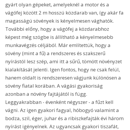
gyárt olyan gépeket, amelyeknél a motor és a 
vágófej között 2 m hosszú közdarab van, így akár fa 
magasságú sövények is kényelmesen vághatók. 
További előny, hogy a vágófej a közdarabhoz 
képest még szögbe is állítható a kényelmesebb 
munkavégzés céljából. Már említettük, hogy a 
sövény (mint a fű) a rendszeres és szakszerű 
nyírástól lesz szép, ami itt a sűrű, tömött növényzet 
kialakítását jelenti. Igen fontos, hogy ne csak felül, 
hanem oldalt is rendszeresen vágjunk különösen a 
sövény fiatal korában. A vágási gyakoriság 
azonban a növény fajtájától is függ. 
Leggyakrabban - évenként négyszer - a fűzt kell 
vágni. Az igen gyakori fagyal, hóbogyó valamint a 
bodza, szil, éger, juhar és a ribiszkefajták évi három 
nyírást igényelnek. Az ugyancsak gyakori tiszafát, 