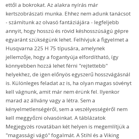
ettől a bokrokat. Az alakra nyírás már 
kertszobrászati munka. Ehhez nem adunk tanácsot 
- számítunk az olvasó fantáziájára - legfeljebb 
annyit, hogy hosszú és rövid késhosszúságú gépre 
egyaránt szükségünk lehet. Felhívjuk a figyelmet a 
Husqvarna 225 H 75 típusára, amelynek 
jellemzője, hogy a fogantyúja elfordítható, így 
könnyebben hozzá lehet férni "rejtettebb" 
helyekhez, de igen előnyös egyszerű hosszvágásnál 
is. Különleges feladat az is, ha olyan magas sövényt 
kell vágnunk, amit már nem érünk fel. Ilyenkor 
marad az állvány vagy a létra. Sem a 
kényelmetlenségéről, sem a veszélyességéről nem 
kell meggyőzni olvasóinkat. A táblázatok 
Megjegyzés rovatában két helyen is megemlítjük a 
"magassági vágó" fogalmát. A Stihl és a Viking 