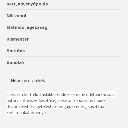
Kert, növényápolás
Női vonal
Életmód, egészség
Kismester
Barkács
Vonalzó
Népszerű címkék
szerszám
kert
felújítás
lakberendezés
kreatív ötlet
barkácsolás
bútor
víz
fűtés
szerkesztőség
elektronika
hasznos tippek
dísznövény
hőszigetelés
tető
megújuló energia
tisztítás
kerti munka
beton
nyár