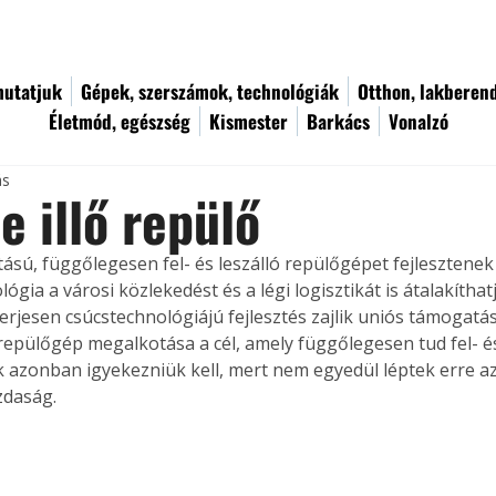
utatjuk
Gépek, szerszámok, technológiák
Otthon, lakberen
Életmód, egészség
Kismester
Barkács
Vonalzó
ás
e illő repülő
ású, függőlegesen fel- és leszálló repülőgépet fejlesztenek 
gia a városi közlekedést és a légi logisztikát is átalakíthatj
perjesen csúcstechnológiájú fejlesztés zajlik uniós támogatá
epülőgép megalkotása a cél, amely függőlegesen tud fel- és l
k azonban igyekezniük kell, mert nem egyedül léptek erre az
zdaság.