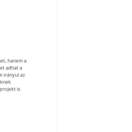
het, hanem a 
tet adhat a 
 irányul az 
őknek 
rojekt is 