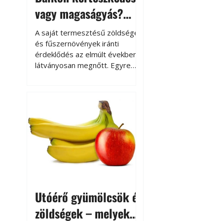
vagy magaságyás?
Helytakarékos
A saját termesztésű zöldségek
kertészkedés
és fűszernövények iránti
érdeklődés az elmúlt években
látványosan megnőtt. Egyre
többen szeretnék tudni, honnan
származik az élelmiszer az
asztalukra, miközben a
kertészkedés sokak számára
kikapcsolódást és feltöltődést
is jelent.
Utóérő gyümölcsök és
zöldségek – melyek