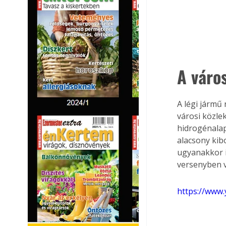
A város
A légi jármű
városi közlek
hidrogénalap
alacsony kib
ugyanakkor i
versenyben 
https://www