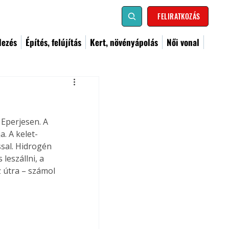
FELIRATKOZÁS
dezés
Építés, felújítás
Kert, növényápolás
Női vonal
Eperjesen. A 
a. A kelet-
ssal. Hidrogén 
eszállni, a 
 útra – számol 