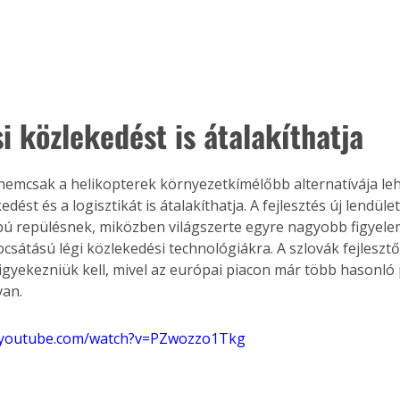
i közlekedést is átalakíthatja
 nemcsak a helikopterek környezetkímélőbb alternatívája le
edést és a logisztikát is átalakíthatja. A fejlesztés új lendüle
ú repülésnek, miközben világszerte egyre nagyobb figyelem
ocsátású légi közlekedési technológiákra. A szlovák fejleszt
gyekezniük kell, mivel az európai piacon már több hasonló p
van.
.youtube.com/watch?v=PZwozzo1Tkg