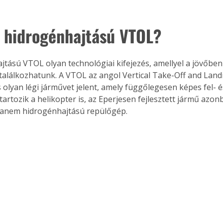
a hidrogénhajtású VTOL?
jtású VTOL olyan technológiai kifejezés, amellyel a jövőben
alálkozhatunk. A VTOL az angol Vertical Take-Off and Landi
s olyan légi járművet jelent, amely függőlegesen képes fel- és
tartozik a helikopter is, az Eperjesen fejlesztett jármű azo
hanem hidrogénhajtású repülőgép.