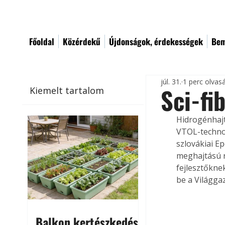
Főoldal
Közérdekű
Újdonságok, érdekességek
Bem
júl. 31.
1 perc olvas
Sci-fib
Kiemelt tartalom
Hidrogénhajt
VTOL-technoló
szlovákiai E
meghajtású r
fejlesztőkne
be a Világga
Balkon kertészkedés