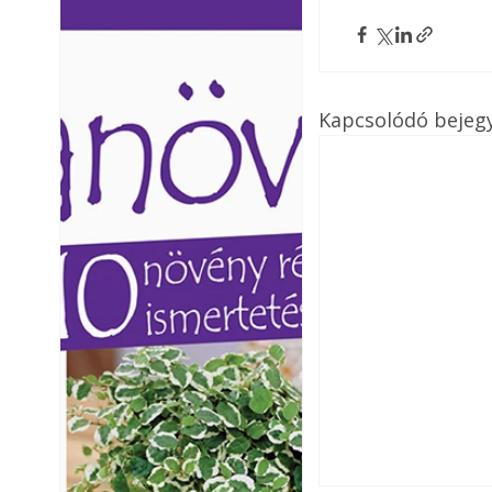
Ezermester lapszámai. A
Ezermester lapszámai
Laptapir kényelmes megoldás,
Laptapir kényelmes 
mert: – t
mert: – t
Kapcsolódó bejeg