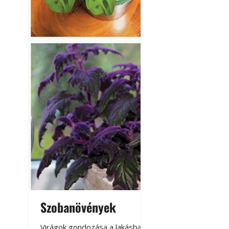
Repülő autó
Szobanövények
Virágoskert: k
teraszon, laká
Virágok gondozása a lakásban,