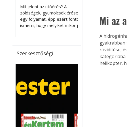
érnek tovább leszedés
Mit jelent az utóérés? A
után?
zöldségek, gyümölcsök érése
Mi az 
egy folyamat, épp ezért fontos
ismerni, hogy melyiket mikor jó
leszedni. Meg kell különböztetni
A hidrogénha
a gazdasági és a biológiai
gyakrabban t
érettséget. Például a
rövidítése, é
paradicsomot sokszor
Szerkesztőségi
kategóriába 
gazdasági érettségben, azaz
félig éretten szedik le, ezután
helikopter, 
utaztatják hosszan, és még
pulton tartható kell legyen.
Utóérik eközben, de nem lesz
olyan ízű, mint amit a saját
kertünkben, biológiai
érettségben szedünk le. Teljes
érettségben szedve nem
tárolható h