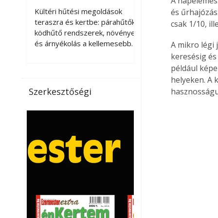
A napelemes 
kellemesebbé a
Kültéri hűtési megoldások
és űrhajózás
teraszt és a kertet?
teraszra és kertbe: párahűtők,
csak 1/10, i
ködhűtő rendszerek, növények
és árnyékolás a kellemesebb
A mikro légi
nyári mikroklímáért. A kültéri
keresésig és
hűtés kérdése az utóbbi
például képe
években egyre nagyobb
helyeken. A 
jelentőséget kapott, ahogy a
Szerkesztőségi
hasznosságuk
nyári hőhullámok gyakoribbá és
intenzívebbé váltak. Míg
korábban elsősorban a beltéri
klímaberendezések jelentették
a megoldást a meleg ellen, ma
már egyre többen keresnek
olyan kültéri hűtési
lehetőségeket is, amelyek a
teraszok, erkélyek, kertek vagy
vendégl