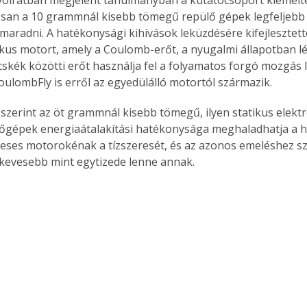
yóiratban megjelent tanulmányban a kutatócsoport kiemelt
an a 10 grammnál kisebb tömegű repülő gépek legfeljebb 
aradni. A hatékonysági kihívások leküzdésére kifejlesztett
ikus motort, amely a Coulomb-erőt, a nyugalmi állapotban 
ecskék közötti erőt használja fel a folyamatos forgó mozgás 
oulombFly is erről az egyedülálló motortól származik.
szerint az öt grammnál kisebb tömegű, ilyen statikus elek
ülőgépek energiaátalakítási hatékonysága meghaladhatja a
eses motorokénak a tízszeresét, és az azonos emeléshez s
kevesebb mint egytizede lenne annak.