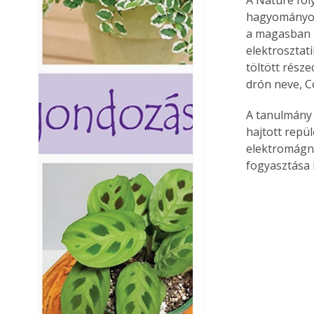
A Nature fol
hagyományos
a magasban m
elektrosztat
töltött rész
drón neve, C
A tanulmány 
hajtott rep
elektromágn
fogyasztása 