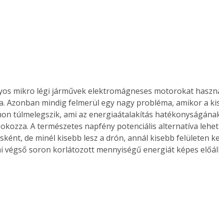
Együtt jobban megéri!
Bővebb információ itt!
k az
Együtt jobban megéri! A
mester
könyvek tetszőleges
er Old
párosítással kedvezményes
os mikro légi járművek elektromágneses motorokat haszná
áron, 0 Ft postaköltséggel
. Azonban mindig felmerül egy nagy probléma, amikor a ki
ptapir új,
megrendelhetők!
on túlmelegszik, ami az energiaátalakítás hatékonyságának
és egyedi
okozza. A természetes napfény potenciális alternatíva lehet
tt
ként, de minél kisebb lesz a drón, annál kisebb felületen ke
lvasására
i végső soron korlátozott mennyiségű energiát képes előállí
elefonon
nyelmesen
ben vagy
t is
. Bárhol,
ön élve
ashatók az