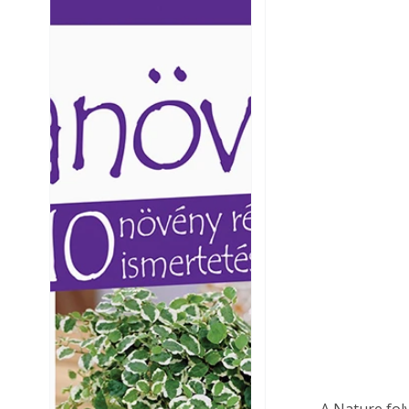
Ezermester lapszámai. A
Ezermester lapszámai
Laptapir kényelmes megoldás,
Laptapir kényelmes 
mert: – t
mert: – t