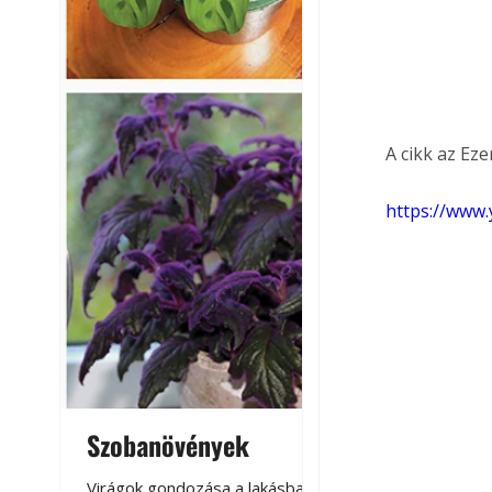
A cikk az Ez
https://www
Szobanövények
Virágoskert: k
teraszon, laká
Virágok gondozása a lakásban,