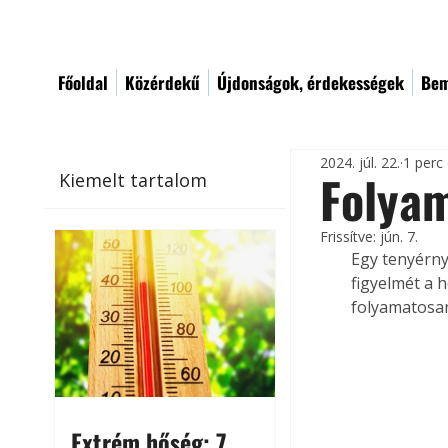
Főoldal
Közérdekű
Újdonságok, érdekességek
Bem
2024. júl. 22.
1 perc
Folyam
Kiemelt tartalom
Frissítve:
jún. 7.
Egy tenyérny
figyelmét a 
folyamatosan
Extrém hőség: 7