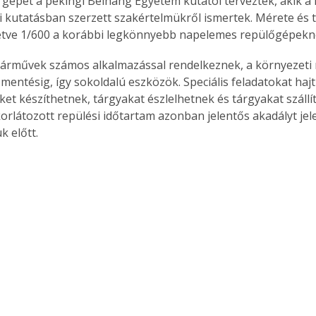
gépet a pekingi Beihang Egyetem kutatói tervezték, akik a 
i kutatásban szerzett szakértelmükről ismertek. Mérete és
lletve 1/600 a korábbi legkönnyebb napelemes repülőgépekn
 járművek számos alkalmazással rendelkeznek, a környezeti 
 mentésig, így sokoldalú eszközök. Speciális feladatokat haj
ket készíthetnek, tárgyakat észlelhetnek és tárgyakat szállí
korlátozott repülési időtartam azonban jelentős akadályt jele
 előtt.