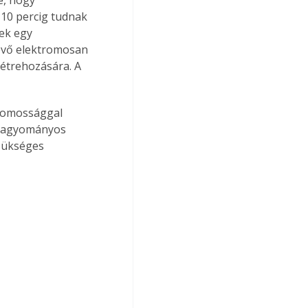
e, hogy 
10 percig tudnak 
ek egy 
lévő elektromosan 
létrehozására. A 
tromossággal 
 hagyományos 
zükséges 