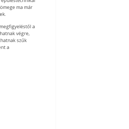
repüléstechnikai 
 tömege ma már 
ek.
megfigyeléstől a 
thatnak végre, 
thatnak szűk 
nt a 