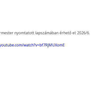
ermester nyomtatott lapszámában érhető el: 2026/6.
.youtube.com/watch?v=bf7RjMUXomE
ertben,
Gyógyító növények: a
sban
természet kincsei az