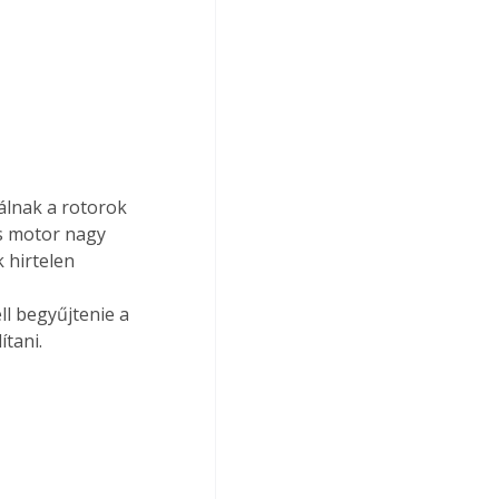
lnak a rotorok 
s motor nagy 
 hirtelen 
 
ll begyűjtenie a 
tani.