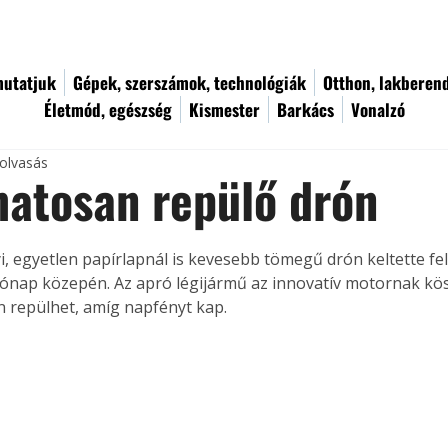
utatjuk
Gépek, szerszámok, technológiák
Otthon, lakberen
Életmód, egészség
Kismester
Barkács
Vonalzó
 olvasás
atosan repülő drón
i, egyetlen papírlapnál is kevesebb tömegű drón keltette fel
hónap közepén. Az apró légijármű az innovatív motornak k
 repülhet, amíg napfényt kap.