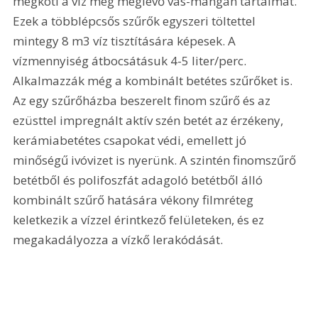
megköti a víz még meglévő vas-mangán tartalmát. 
Ezek a többlépcsős szűrők egyszeri töltettel 
mintegy 8 m3 víz tisztítására képesek. A 
vízmennyiség átbocsátásuk 4-5 liter/perc. 
Alkalmazzák még a kombinált betétes szűrőket is. 
Az egy szűrőházba beszerelt finom szűrő és az 
ezüsttel impregnált aktív szén betét az érzékeny, 
kerámiabetétes csapokat védi, emellett jó 
minőségű ivóvizet is nyerünk. A szintén finomszűrő 
betétből és polifoszfát adagoló betétből álló 
kombinált szűrő hatására vékony filmréteg 
keletkezik a vízzel érintkező felületeken, és ez 
megakadályozza a vízkő lerakódását.