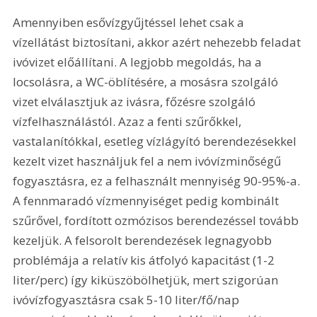
Amennyiben esővízgyűjtéssel lehet csak a 
vízellátást biztosítani, akkor azért nehezebb feladat 
ivóvizet előállítani. A legjobb megoldás, ha a 
locsolásra, a WC-öblítésére, a mosásra szolgáló 
vizet elválasztjuk az ivásra, főzésre szolgáló 
vízfelhasználástól. Azaz a fenti szűrőkkel, 
vastalanítókkal, esetleg vízlágyító berendezésekkel 
kezelt vizet használjuk fel a nem ivóvízminőségű 
fogyasztásra, ez a felhasznált mennyiség 90-95%-a. 
A fennmaradó vízmennyiséget pedig kombinált 
szűrővel, fordított ozmózisos berendezéssel tovább 
kezeljük. A felsorolt berendezések legnagyobb 
problémája a relatív kis átfolyó kapacitást (1-2 
liter/perc) így kiküszöbölhetjük, mert szigorúan 
ivóvízfogyasztásra csak 5-10 liter/fő/nap 