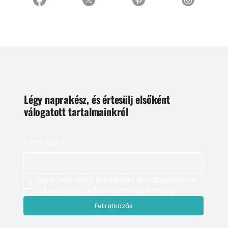
Légy naprakész, és értesülj elsőként
válogatott tartalmainkról
E-mail cím
*
Igen, szeretnék feliratkozni, és elfogadom az 
adatkezelést. 
Adatvédelmi tájékoztató
Feliratkozás