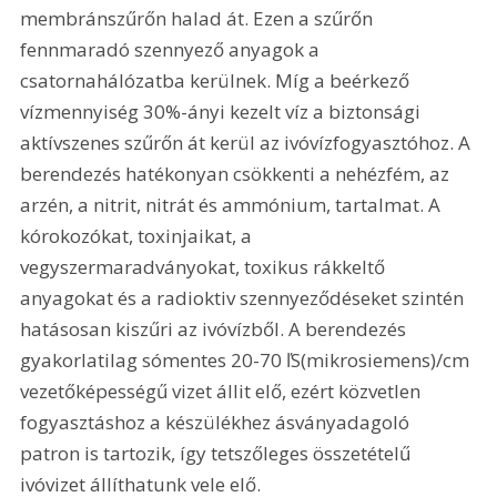
membránszűrőn halad át. Ezen a szűrőn 
fennmaradó szennyező anyagok a 
csatornahálózatba kerülnek. Míg a beérkező 
vízmennyiség 30%-ányi kezelt víz a biztonsági 
aktívszenes szűrőn át kerül az ivóvízfogyasztóhoz. A 
berendezés hatékonyan csökkenti a nehézfém, az 
arzén, a nitrit, nitrát és ammónium, tartalmat. A 
kórokozókat, toxinjaikat, a 
vegyszermaradványokat, toxikus rákkeltő 
anyagokat és a radioktiv szennyeződéseket szintén 
hatásosan kiszűri az ivóvízből. A berendezés 
gyakorlatilag sómentes 20-70 ľS(mikrosiemens)/cm 
vezetőképességű vizet állit elő, ezért közvetlen 
fogyasztáshoz a készülékhez ásványadagoló 
patron is tartozik, így tetszőleges összetételű 
ivóvizet állíthatunk vele elő.