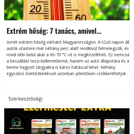
Extrém hőség: 7 tanács, amivel
megóvhatjuk autónkat a nyári károktól
Ismét extrém hőség várható Magyarországon. A tűző napon álló
autók utastere már néhány perc alatt rendkívül felmelegszik, és
rövid időn belül akár a 60-70 °C-ot is megközelítheti. Ez nemcsak
n
a beszállást teszi kellemetlenné, hanem az autó állapotára és a
benne hagyott tárgyakra is káros hatással lehet. Néhány
egyszerű óvintézkedéssel azonban jelentősen csökkenthetjük a
hőség káros hatásait.
l
Szerkesztőségi