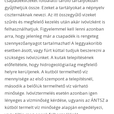
csapadékvizeket földalatti tároló tartályokban 
gyűjthetjük össze. Ezeket a tartályokat a népnyelv 
ciszternáknak nevezi. Az itt összegyűlő vizeket 
szűrés és megfelelő kezelés után akár ivóvízként is 
felhasználhatjuk. Figyelemmel kell lenni azonban 
arra, hogy jelenleg már a csapadék is rengeteg 
szennyezőanyagot tartalmazhat! A leggyakoribb 
esetben ásott, vagy fúrt kúttal tudjuk beszerezni a 
szükséges ivóvizünket. A kutak telepítésének 
előfeltétele, hogy hidrogeológiailag megfelelő 
helyre kerüljenek. A kutból termelhető víz 
mennyisége az első szempont a telepítésnél, 
második a belőlük termelhető víz várható 
minősége. Ivóvíztermelés esetén azonban igen 
lényeges a vízminőség kérdése, ugyanis az ÁNTSZ a 
kútból termelt víz minősége alapján engedélyezi, 