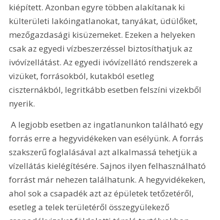
kiépített. Azonban egyre többen alakítanak ki 
külterületi lakóingatlanokat, tanyákat, üdülőket, 
mezőgazdasági kisüzemeket. Ezeken a helyeken 
csak az egyedi vízbeszerzéssel biztosíthatjuk az 
ivóvízellátást. Az egyedi ivóvízellátó rendszerek a 
vizüket, forrásokból, kutakból esetleg 
ciszternákból, legritkább esetben felszíni vizekből 
nyerik.
 A legjobb esetben az ingatlanunkon található egy 
forrás erre a hegyvidékeken van esélyünk. A forrás 
szakszerű foglalásával azt alkalmassá tehetjük a 
vízellátás kielégítésére. Sajnos ilyen felhasználható 
forrást már nehezen találhatunk. A hegyvidékeken, 
ahol sok a csapadék azt az épületek tetőzetéről, 
esetleg a telek területéről összegyülekező 