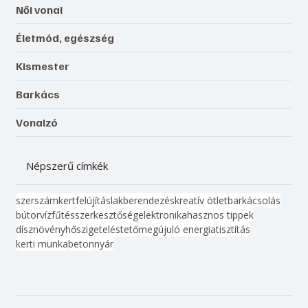
Női vonal
Életmód, egészség
Kismester
Barkács
Vonalzó
Népszerű címkék
szerszám
kert
felújítás
lakberendezés
kreatív ötlet
barkácsolás
bútor
víz
fűtés
szerkesztőség
elektronika
hasznos tippek
dísznövény
hőszigetelés
tető
megújuló energia
tisztítás
kerti munka
beton
nyár