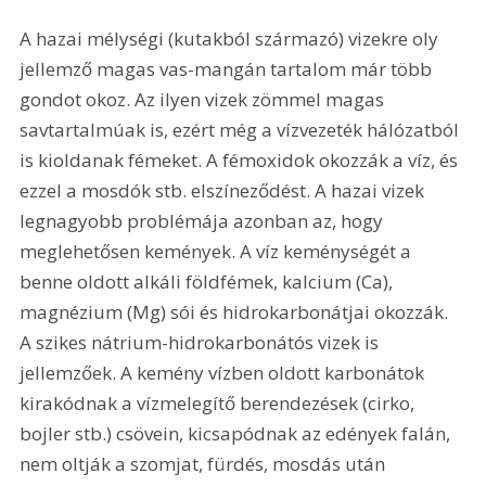
A hazai mélységi (kutakból származó) vizekre oly 
jellemző magas vas-mangán tartalom már több 
gondot okoz. Az ilyen vizek zömmel magas 
savtartalmúak is, ezért még a vízvezeték hálózatból 
is kioldanak fémeket. A fémoxidok okozzák a víz, és 
ezzel a mosdók stb. elszíneződést. A hazai vizek 
legnagyobb problémája azonban az, hogy 
meglehetősen kemények. A víz keménységét a 
benne oldott alkáli földfémek, kalcium (Ca), 
magnézium (Mg) sói és hidrokarbonátjai okozzák. 
A szikes nátrium-hidrokarbonátós vizek is 
jellemzőek. A kemény vízben oldott karbonátok 
kirakódnak a vízmelegítő berendezések (cirko, 
bojler stb.) csövein, kicsapódnak az edények falán, 
nem oltják a szomjat, fürdés, mosdás után 