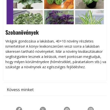
Szobanövények
Virágok gondozása a lakásban, 40+10 növény részletes
ismertetése! A könyv lexikonszerűen veszi sorra a lakásban
s
sikeresen tart­ha­tó növényeket. Már a növény kiválasztásakor
h
segítségünkre lesznek a leírások, mert pontosan megtudjuk,
k
hogy milyen körülményekre (hőmérséklet, páratartalom stb.) van
szüksége a növénynek az egészséges fejlődéshez.
t
Kövess minket