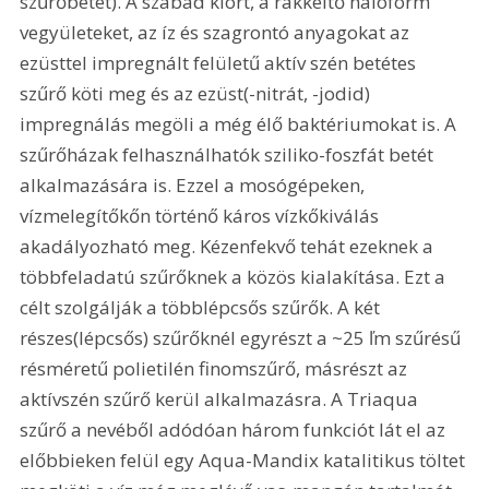
szűrőbetét). A szabad klórt, a rákkeltő haloform 
vegyületeket, az íz és szagrontó anyagokat az 
ezüsttel impregnált felületű aktív szén betétes 
szűrő köti meg és az ezüst(-nitrát, -jodid) 
impregnálás megöli a még élő baktériumokat is. A 
szűrőházak felhasználhatók sziliko-foszfát betét 
alkalmazására is. Ezzel a mosógépeken, 
vízmelegítőkőn történő káros vízkőkiválás 
akadályozható meg. Kézenfekvő tehát ezeknek a 
többfeladatú szűrőknek a közös kialakítása. Ezt a 
célt szolgálják a többlépcsős szűrők. A két 
részes(lépcsős) szűrőknél egyrészt a ~25 ľm szűrésű 
résméretű polietilén finomszűrő, másrészt az 
aktívszén szűrő kerül alkalmazásra. A Triaqua 
szűrő a nevéből adódóan három funkciót lát el az 
előbbieken felül egy Aqua-Mandix katalitikus töltet 