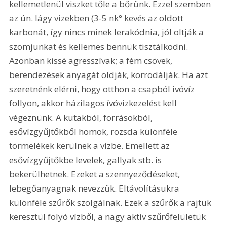
kellemetlenül viszket tőle a bőrünk. Ezzel szemben 
az ún. lágy vizekben (3-5 nk° kevés az oldott 
karbonát, így nincs minek lerakódnia, jól oltják a 
szomjunkat és kellemes bennük tisztálkodni. 
Azonban kissé agresszívak; a fém csövek, 
berendezések anyagát oldják, korrodálják. Ha azt 
szeretnénk elérni, hogy otthon a csapból ivóvíz 
follyon, akkor házilagos ívóvizkezelést kell 
végeznünk. A kutakból, forrásokból, 
esővízgyűjtőkből homok, rozsda különféle 
törmelékek kerülnek a vízbe. Emellett az 
esővízgyűjtőkbe levelek, gallyak stb. is 
bekerülhetnek. Ezeket a szennyeződéseket, 
lebegőanyagnak nevezzük. Eltávolításukra 
különféle szűrők szolgálnak. Ezek a szűrők a rajtuk 
keresztül folyó vízből, a nagy aktív szűrőfelületük 