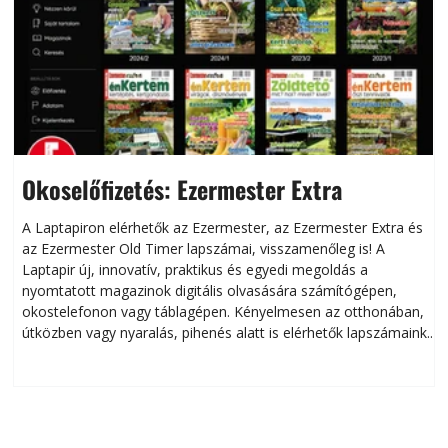
Okoselőfizetés: Ezermester Extra
A Laptapiron elérhetők az Ezermester, az Ezermester Extra és
az Ezermester Old Timer lapszámai, visszamenőleg is! A
Laptapir új, innovatív, praktikus és egyedi megoldás a
L
nyomtatott magazinok digitális olvasására számítógépen,
okostelefonon vagy táblagépen. Kényelmesen az otthonában,
útközben vagy nyaralás, pihenés alatt is elérhetők lapszámaink.
ú
Bárhol, bármikor, akár külföldön élve vagy dolgozva is
B
olvashatók az Ezermester lapszámai. A Laptapir kényelmes
megoldás, mert: – t