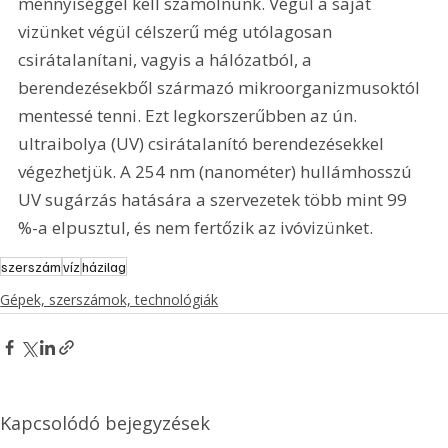
mennyiséggel kell számolnunk. Végül a saját 
vizünket végül célszerű még utólagosan 
csirátalanítani, vagyis a hálózatból, a 
berendezésekből származó mikroorganizmusoktól 
mentessé tenni. Ezt legkorszerűbben az ún. 
ultraibolya (UV) csirátalanító berendezésekkel 
végezhetjük. A 254 nm (nanométer) hullámhosszú 
UV sugárzás hatására a szervezetek több mint 99 
%-a elpusztul, és nem fertőzik az ivóvizünket.
szerszám
víz
házilag
Gépek, szerszámok, technológiák
Kapcsolódó bejegyzések