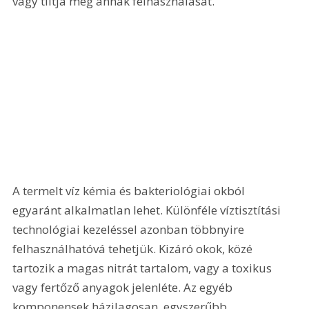
vagy tiltja meg annak felhasználását. 
A termelt víz kémia és bakteriológiai okból 
egyaránt alkalmatlan lehet. Különféle víztisztítási 
technológiai kezeléssel azonban többnyire 
felhasználhatóvá tehetjük. Kizáró okok, közé 
tartozik a magas nitrát tartalom, vagy a toxikus 
vagy fertőző anyagok jelenléte. Az egyéb 
komponensek házilagosan, egyszerűbb 