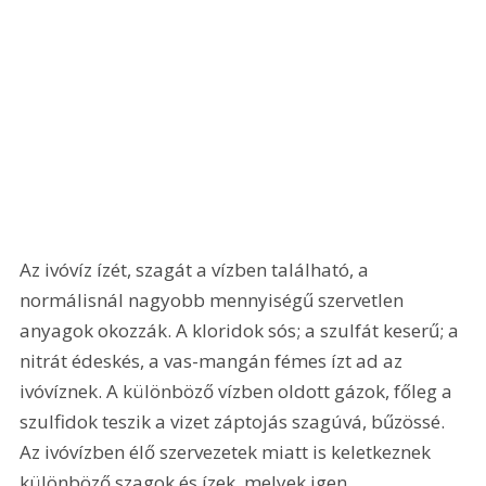
Az ivóvíz ízét, szagát a vízben található, a 
normálisnál nagyobb mennyiségű szervetlen 
anyagok okozzák. A kloridok sós; a szulfát keserű; a 
nitrát édeskés, a vas-mangán fémes ízt ad az 
ivóvíznek. A különböző vízben oldott gázok, főleg a 
szulfidok teszik a vizet záptojás szagúvá, bűzössé. 
Az ivóvízben élő szervezetek miatt is keletkeznek 
különböző szagok és ízek, melyek igen 