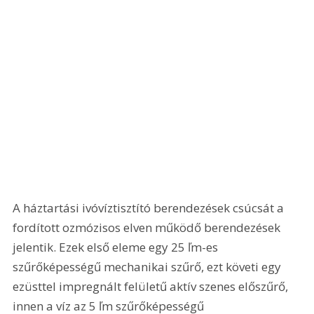
A háztartási ivóvíztisztító berendezések csúcsát a 
fordított ozmózisos elven működő berendezések 
jelentik. Ezek első eleme egy 25 ľm-es 
szűrőképességű mechanikai szűrő, ezt követi egy 
ezüsttel impregnált felületű aktív szenes előszűrő, 
innen a víz az 5 ľm szűrőképességű 