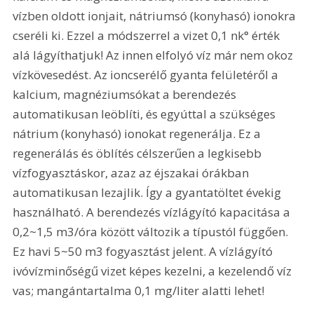
vízben oldott ionjait, nátriumsó (konyhasó) ionokra 
cseréli ki. Ezzel a módszerrel a vizet 0,1 nk° érték 
alá lágyíthatjuk! Az innen elfolyó víz már nem okoz 
vízkövesedést. Az ioncserélő gyanta felületéről a 
kalcium, magnéziumsókat a berendezés 
automatikusan leöblíti, és egyúttal a szükséges 
nátrium (konyhasó) ionokat regenerálja. Ez a 
regenerálás és öblítés célszerűen a legkisebb 
vízfogyasztáskor, azaz az éjszakai órákban 
automatikusan lezajlik. Így a gyantatöltet évekig 
használható. A berendezés vízlágyító kapacitása a 
0,2~1,5 m3/óra között változik a típustól függően. 
Ez havi 5~50 m3 fogyasztást jelent. A vízlágyító 
ivóvízminőségű vizet képes kezelni, a kezelendő víz 
vas; mangántartalma 0,1 mg/liter alatti lehet!