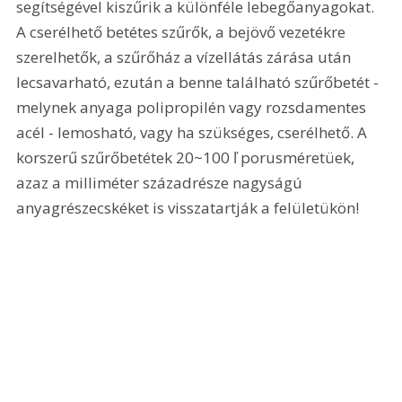
segítségével kiszűrik a különféle lebegőanyagokat. 
A cserélhető betétes szűrők, a bejövő vezetékre 
szerelhetők, a szűrőház a vízellátás zárása után 
lecsavarható, ezután a benne található szűrőbetét - 
melynek anyaga polipropilén vagy rozsdamentes 
acél - lemosható, vagy ha szükséges, cserélhető. A 
korszerű szűrőbetétek 20~100 ľ porusméretüek, 
azaz a milliméter századrésze nagyságú 
anyagrészecskéket is visszatartják a felületükön! 