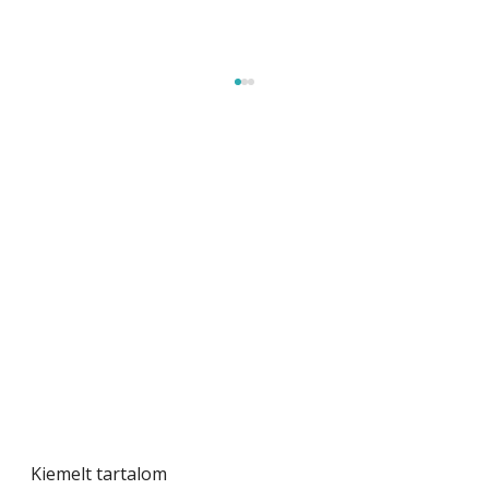
A varrógép és a varrás
Kiemelt tartalom