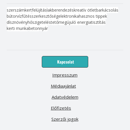
szerszám
kert
felújítás
lakberendezés
kreatív ötlet
barkácsolás
bútor
víz
fűtés
szerkesztőség
elektronika
hasznos tippek
dísznövény
hőszigetelés
tető
megújuló energia
tisztítás
kerti munka
beton
nyár
Kapcsolat
Impresszum
Médiaajánlat
Adatvédelem
Előfizetés
Szerzői jogok