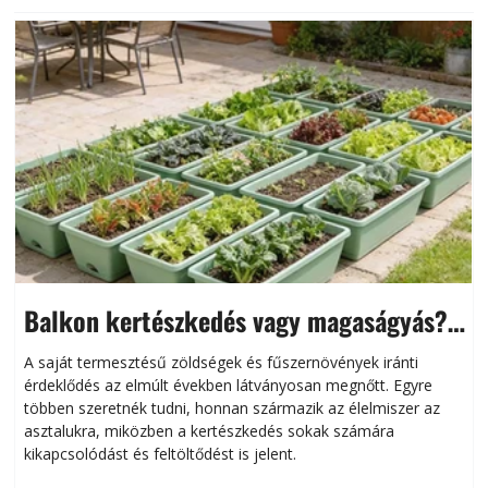
Balkon kertészkedés vagy magaságyás?
Helytakarékos kertészkedés
A saját termesztésű zöldségek és fűszernövények iránti
érdeklődés az elmúlt években látványosan megnőtt. Egyre
többen szeretnék tudni, honnan származik az élelmiszer az
l
asztalukra, miközben a kertészkedés sokak számára
kikapcsolódást és feltöltődést is jelent.
é