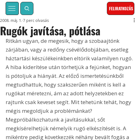
FELIRATKOZÁS
2008. máj. 1.
7 perc olvasás
Rugók javítása, pótlása
Ritkán ugyan, de megesik, hogy a szobaajtónk 
zárjában, vagy a redőny csévélődobjában, esetleg 
háztartási készülékeinkben eltörik valamilyen rugó. 
A hiba kiderítése után törhetjük a fejünket, hogyan 
is pótoljuk a hiányát. Az előző ismertetésünkből 
megtudhattuk, hogy szakszerűen miként is kell a 
rugókat méretezni, ám az adott helyzetekben ez 
rajtunk csak keveset segít. Mit tehetünk tehát, hogy 
mégis megoldjuk a problémánkat? 
Megpróbálkozhatunk a javításukkal, sőt 
megkísérelhetjük némelyik rugó elkészítését is. A 
mikéntre pedig következzék néhány bevált fogás a 