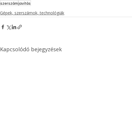
szerszám
javítás
Gépek, szerszámok, technológiák
Kapcsolódó bejegyzések