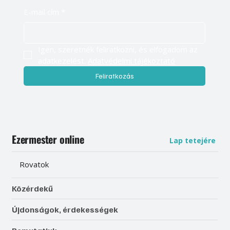
E-mail cím
*
Igen, szeretnék feliratkozni, és elfogadom az 
adatkezelést. 
Adatvédelmi tájékoztató
Feliratkozás
Ezermester online
Lap tetejére
Rovatok
Közérdekű
Újdonságok, érdekességek