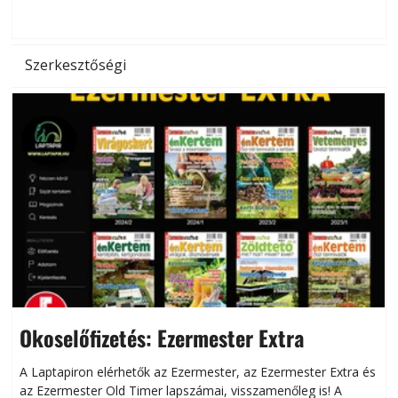
d
Szerkesztőségi
Okoselőfizetés: Ezermester Extra
A Laptapiron elérhetők az Ezermester, az Ezermester Extra és
az Ezermester Old Timer lapszámai, visszamenőleg is! A