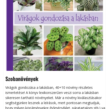
Szobanövények
Virágok gondozása a lakásban, 40+10 növény részletes
ismertetése! A könyv lexikonszerűen veszi sorra a lakásban
s
sikeresen tart­ha­tó növényeket. Már a növény kiválasztásakor
h
segítségünkre lesznek a leírások, mert pontosan megtudjuk,
k
hogy milyen körülményekre (hőmérséklet, páratartalom stb.) van