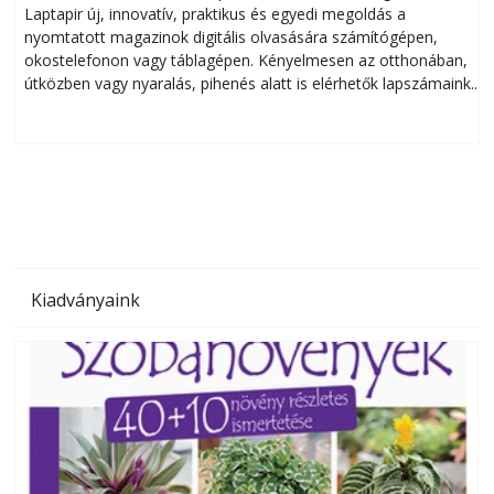
Laptapir új, innovatív, praktikus és egyedi megoldás a
L
nyomtatott magazinok digitális olvasására számítógépen,
okostelefonon vagy táblagépen. Kényelmesen az otthonában,
útközben vagy nyaralás, pihenés alatt is elérhetők lapszámaink.
ú
Bárhol, bármikor, akár külföldön élve vagy dolgozva is
B
olvashatók az Ezermester lapszámai. A Laptapir kényelmes
megoldás, mert: – t
Kiadványaink