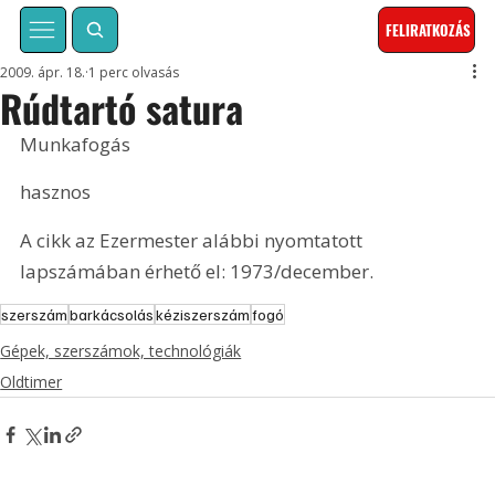
FELIRATKOZÁS
2009. ápr. 18.
1 perc olvasás
Rúdtartó satura
Munkafogás
hasznos
A cikk az Ezermester alábbi nyomtatott 
lapszámában érhető el: 1973/december.
szerszám
barkácsolás
kéziszerszám
fogó
Gépek, szerszámok, technológiák
Oldtimer