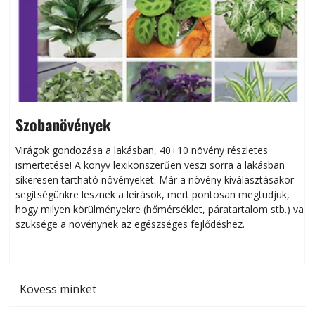
Szobanövények
Virágok gondozása a lakásban, 40+10 növény részletes
ismertetése! A könyv lexikonszerűen veszi sorra a lakásban
s
sikeresen tart­ha­tó növényeket. Már a növény kiválasztásakor
h
segítségünkre lesznek a leírások, mert pontosan megtudjuk,
k
hogy milyen körülményekre (hőmérséklet, páratartalom stb.) van
szüksége a növénynek az egészséges fejlődéshez.
t
Kövess minket