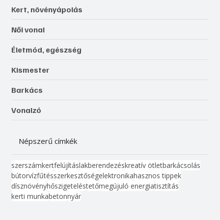
Kert, növényápolás
Női vonal
Életmód, egészség
Kismester
Barkács
Vonalzó
Népszerű címkék
szerszám
kert
felújítás
lakberendezés
kreatív ötlet
barkácsolás
bútor
víz
fűtés
szerkesztőség
elektronika
hasznos tippek
dísznövény
hőszigetelés
tető
megújuló energia
tisztítás
kerti munka
beton
nyár