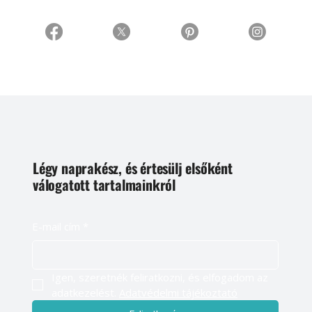
Légy naprakész, és értesülj elsőként
válogatott tartalmainkról
E-mail cím
*
Igen, szeretnék feliratkozni, és elfogadom az 
adatkezelést. 
Adatvédelmi tájékoztató