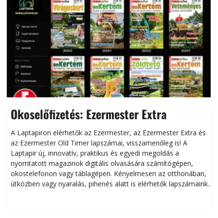
Okoselőfizetés: Ezermester Extra
A Laptapiron elérhetők az Ezermester, az Ezermester Extra és
az Ezermester Old Timer lapszámai, visszamenőleg is! A
Laptapir új, innovatív, praktikus és egyedi megoldás a
L
nyomtatott magazinok digitális olvasására számítógépen,
okostelefonon vagy táblagépen. Kényelmesen az otthonában,
útközben vagy nyaralás, pihenés alatt is elérhetők lapszámaink.
ú
Bárhol, bármikor, akár külföldön élve vagy dolgozva is
B
olvashatók az Ezermester lapszámai. A Laptapir kényelmes
megoldás, mert: – t