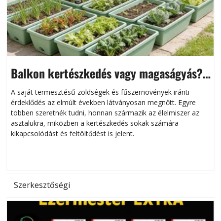
Balkon kertészkedés vagy magaságyás?
Helytakarékos kertészkedés
A saját termesztésű zöldségek és fűszernövények iránti
érdeklődés az elmúlt években látványosan megnőtt. Egyre
többen szeretnék tudni, honnan származik az élelmiszer az
l
asztalukra, miközben a kertészkedés sokak számára
kikapcsolódást és feltöltődést is jelent.
é
d
Szerkesztőségi