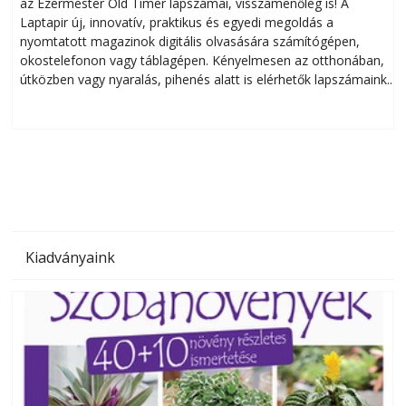
az Ezermester Old Timer lapszámai, visszamenőleg is! A
Laptapir új, innovatív, praktikus és egyedi megoldás a
L
nyomtatott magazinok digitális olvasására számítógépen,
okostelefonon vagy táblagépen. Kényelmesen az otthonában,
útközben vagy nyaralás, pihenés alatt is elérhetők lapszámaink.
ú
Bárhol, bármikor, akár külföldön élve vagy dolgozva is
B
olvashatók az Ezermester lapszámai. A Laptapir kényelmes
megoldás, mert: – t
Kiadványaink