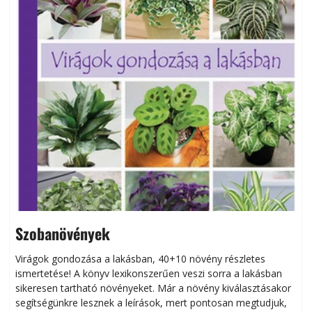
Szobanövények
Virágok gondozása a lakásban, 40+10 növény részletes
ismertetése! A könyv lexikonszerűen veszi sorra a lakásban
s
sikeresen tart­ha­tó növényeket. Már a növény kiválasztásakor
h
segítségünkre lesznek a leírások, mert pontosan megtudjuk,
k