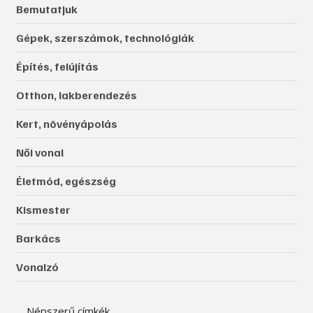
Bemutatjuk
Gépek, szerszámok, technológiák
Építés, felújítás
Otthon, lakberendezés
Kert, növényápolás
Női vonal
Életmód, egészség
Kismester
Barkács
Vonalzó
Népszerű címkék