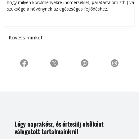
hogy milyen körülményekre (hőmérséklet, páratartalom stb.) van
szüksége a növénynek az egészséges fejlődéshez.
t
Kövess minket
Légy naprakész, és értesülj elsőként
válogatott tartalmainkról