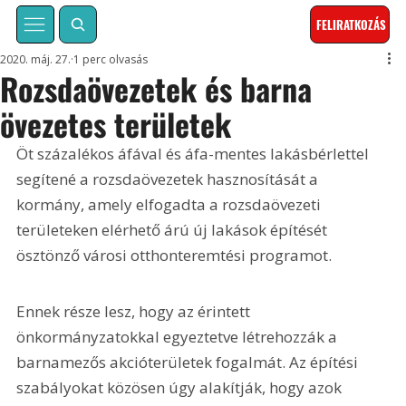
FELIRATKOZÁS
2020. máj. 27.
1 perc olvasás
Rozsdaövezetek és barna
övezetes területek
Öt százalékos áfával és áfa-mentes lakásbérlettel 
segítené a rozsdaövezetek hasznosítását a 
kormány, amely elfogadta a rozsdaövezeti 
területeken elérhető árú új lakások építését 
ösztönző városi otthonteremtési programot.
Ennek része lesz, hogy az érintett 
önkormányzatokkal egyeztetve létrehozzák a 
barnamezős akcióterületek fogalmát. Az építési 
szabályokat közösen úgy alakítják, hogy azok 