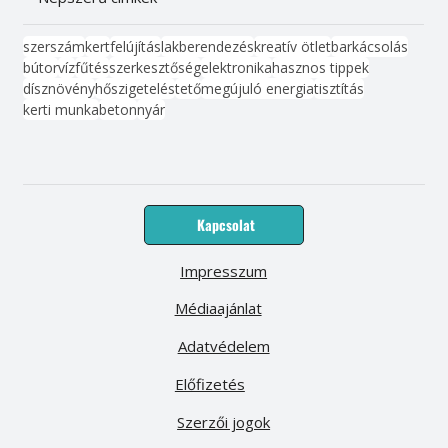
szerszám
kert
felújítás
lakberendezés
kreatív ötlet
barkácsolás
bútor
víz
fűtés
szerkesztőség
elektronika
hasznos tippek
dísznövény
hőszigetelés
tető
megújuló energia
tisztítás
kerti munka
beton
nyár
Kapcsolat
Impresszum
Médiaajánlat
Adatvédelem
Előfizetés
Szerzői jogok