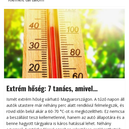
Extrém hőség: 7 tanács, amivel
megóvhatjuk autónkat a nyári károktól
Ismét extrém hőség várható Magyarországon. A tűző napon álló
autók utastere már néhány perc alatt rendkívül felmelegszik, és
rövid időn belül akár a 60-70 °C-ot is megközelítheti. Ez nemcsak
n
a beszállást teszi kellemetlenné, hanem az autó állapotára és a
benne hagyott tárgyakra is káros hatással lehet. Néhány