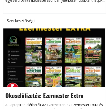
egyszerű óvintézkedéssel azonban jelentősen csökkenthetjük a
hőség káros hatásait.
l
Szerkesztőségi
Okoselőfizetés: Ezermester Extra
A Laptapiron elérhetők az Ezermester, az Ezermester Extra és