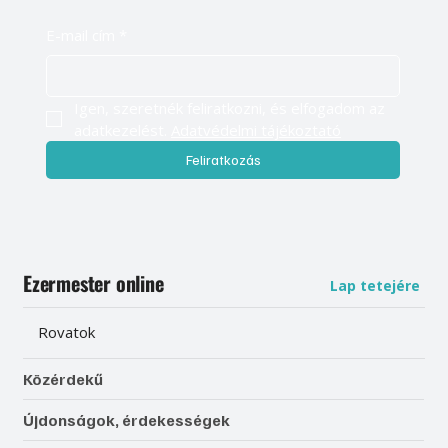
E-mail cím
*
Igen, szeretnék feliratkozni, és elfogadom az 
adatkezelést. 
Adatvédelmi tájékoztató
Feliratkozás
Ezermester online
Lap tetejére
Rovatok
Közérdekű
Újdonságok, érdekességek