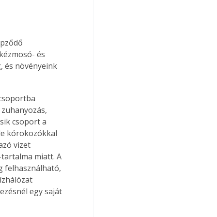
épződő 
 kézmosó- és 
, és növényeink 
csoportba 
, zuhanyozás, 
sik csoport a 
éle kórokozókkal 
zó vizet 
-tartalma miatt. A 
 felhasználható, 
ízhálózat 
zésnél egy saját 