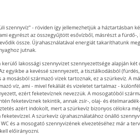
küli szennyvíz" - röviden így jellemezhetjük a háztartásban k
 ami egyrészt az összegyűjtött esővízből, másrészt a fürdő-,
evődik össze. Újrahasználatával energiát takaríthatunk meg
anyaghoz jutnak.
 kerülő lakossági szennyvizet szennyezettsége alapján két 
 Az egyikbe a kevéssé szennyezett, a tisztálkodásból (fürdés
 a mosásból származó vizek tartoznak, ez a szürkevíz. A má
azó víz, ami - mivel fekáliát és vizeletet tartalmaz - különf
yezett, ezért feketevíznek nevezzük. A mosogatóból szárma
ntén feketevíznek tekintik, annak zsír-, olaj- és ételmaradék
etés azért indokolt, mert a szürkevíz bizonyos célokra még
a feketevízzel. A szürkevíz újrahasználatához önálló szennyv
 WC és a mosogató szennyvizének elvezetéséhez már a terve
kell előirányozni.