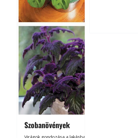
Csatornaszag a h
megoldások
Kültéri hűtés: ho
a teraszt és a ker
Szobanövények
Virágoskert: k
teraszon, laká
Virágok gondozása a lakásban,