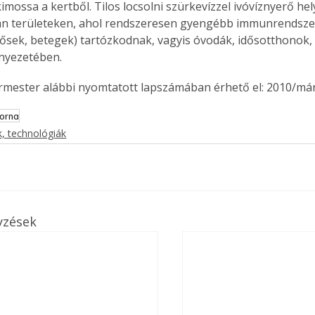
imossa a kertből. Tilos locsolni szürkevízzel ivóvíznyerő he
. A
yan területeken, ahol rendszeresen gyengébb immunrendsz
megoldás,
dősek, betegek) tartózkodnak, vagyis óvodák, idősotthonok,
nyezetében. 
ermester alábbi nyomtatott lapszámában érhető el: 2010/már
orna
, technológiák
yzések