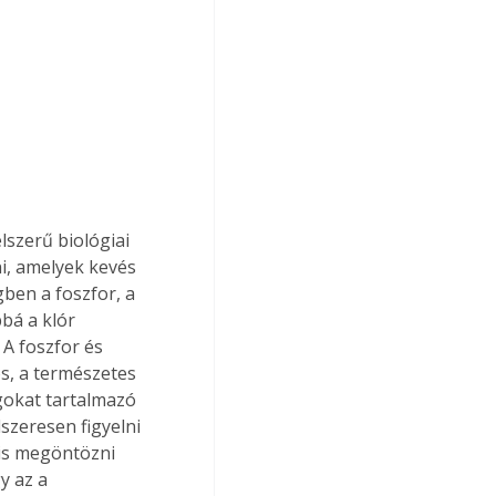
szerű biológiai 
i, amelyek kevés 
en a foszfor, a 
bá a klór 
 A foszfor és 
s, a természetes 
gokat tartalmazó 
zeresen figyelni 
 is megöntözni 
y az a 