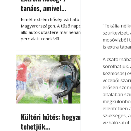
tanács, amivel
megóvhatjuk
Ismét extrém hőség várható
autónkat a nyári
"Fekália nél
Magyarországon. A tűző napon
álló autók utastere már néhány
szürkevizet,
károktól
perc alatt rendkívül
mosóvízből t
felmelegszik, és rövid időn belül
is extra táp
akár a 60-70 °C-ot is
megközelítheti. Ez nemcsak a
A csatornába
beszállást teszi kellemetlenné,
sorolhatjuk.
hanem az autó állapotára és a
kézmosás) és
benne hagyott tárgyakra is
vécéből szárm
káros hatással lehet. Néhány
erősen szenn
egyszerű óvintézkedéssel
általában szi
azonban jelentősen
megkülönbözt
csökkenthetjük a hőség káros
ellentétben 
hatásait.
Kültéri hűtés: hogyan
szükséges, a
vízhálózatot 
tehetjük