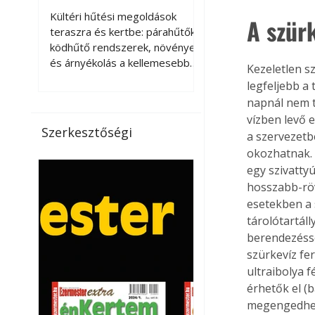
kellemesebbé a
Kültéri hűtési megoldások
A szür
teraszt és a kertet?
teraszra és kertbe: párahűtők,
ködhűtő rendszerek, növények
és árnyékolás a kellemesebb
Kezeletlen sz
nyári mikroklímáért. A kültéri
legfeljebb a 
hűtés kérdése az utóbbi
napnál nem t
években egyre nagyobb
vízben levő 
jelentőséget kapott, ahogy a
Szerkesztőségi
a szervezetb
nyári hőhullámok gyakoribbá és
okozhatnak. 
intenzívebbé váltak. Míg
egy szivatty
korábban elsősorban a beltéri
klímaberendezések jelentették
hosszabb-röv
a megoldást a meleg ellen, ma
esetekben a 
már egyre többen keresnek
tárolótartáll
olyan kültéri hűtési
berendezésse
lehetőségeket is, amelyek a
szürkevíz fer
teraszok, erkélyek, kertek vagy
ultraibolya 
vendégl
érhetők el (
megengedhet