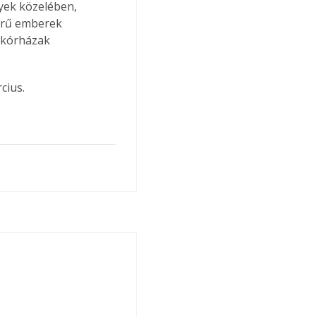
lyek közelében, 
erű emberek 
 kórházak 
cius.