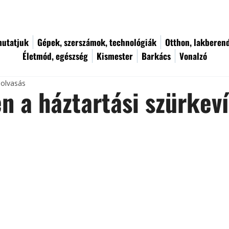
utatjuk
Gépek, szerszámok, technológiák
Otthon, lakberen
Életmód, egészség
Kismester
Barkács
Vonalzó
 olvasás
n a háztartási szürkeví