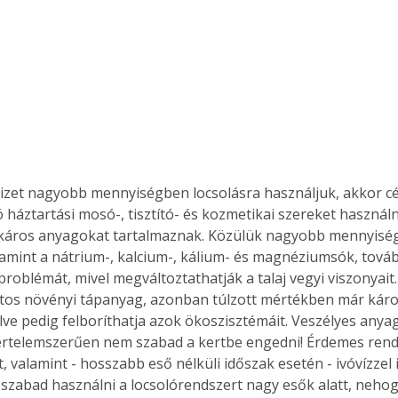
Együtt jobban megéri!
Bővebb információ itt!
k az
Együtt jobban megéri! A
mester
könyvek tetszőleges
er Old
párosítással kedvezményes
áron, 0 Ft postaköltséggel
izet nagyobb mennyiségben locsolásra használjuk, akkor cél
ptapir új,
megrendelhetők!
 háztartási mosó-, tisztító- és kozmetikai szereket használn
és egyedi
káros anyagokat tartalmaznak. Közülük nagyobb mennyiségb
tt
lamint a nátrium-, kalcium-, kálium- és magnéziumsók, továb
lvasására
roblémát, mivel megváltoztathatják a talaj vegyi viszonyait.
elefonon
tos növényi tápanyag, azonban túlzott mértékben már káro
nyelmesen
ben vagy
lve pedig felboríthatja azok ökoszisztémáit. Veszélyes anya
t is
értelemszerűen nem szabad a kertbe engedni! Érdemes rends
. Bárhol,
, valamint - hosszabb eső nélküli időszak esetén - ivóvízzel
ön élve
szabad használni a locsolórendszert nagy esők alatt, nehog
ashatók az