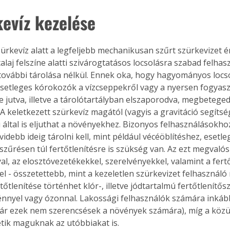
kevíz kezelése
ürkevíz alatt a legfeljebb mechanikusan szűrt szürkevizet ér
talaj felszíne alatti szivárogtatásos locsolásra szabad felhas
ovábbi tárolása nélkül. Ennek oka, hogy hagyományos locso
esetleges kórokozók a vízcseppekről vagy a nyersen fogyasz
e jutva, illetve a tárolótartályban elszaporodva, megbetege
A keletkezett szürkevíz magától (vagyis a gravitáció segítség
ú által is eljuthat a növényekhez. Bizonyos felhasználásokho
idebb ideig tárolni kell, mint például vécéöblítéshez, esetle
szűrésen túl fertőtlenítésre is szükség van. Az ezt megvalósí
yal, az elosztóvezetékekkel, szerelvényekkel, valamint a fertő
l - összetettebb, mint a kezeletlen szürkevizet felhasználó 
tőtlenítése történhet klór-, illetve jódtartalmú fertőtlenítős
fénnyel vagy ózonnal. Lakossági felhasználók számára inkáb
bár ezek nem szerencsések a növények számára), míg a közü
ik maguknak az utóbbiakat is.