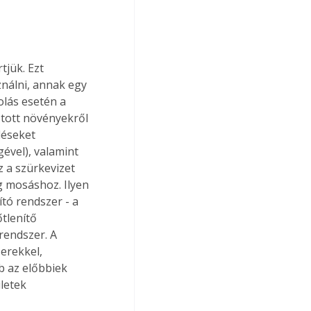
tjük. Ezt 
ználni, annak egy 
lás esetén a 
tott növényekről 
déseket 
ével), valamint 
z a szürkevizet 
g mosáshoz. Ilyen 
tó rendszer - a 
tlenítő 
rendszer. A 
zerekkel, 
b az előbbiek 
letek 