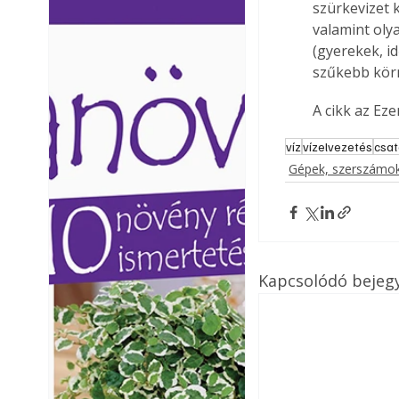
szürkevizet k
Ezermester lapszámai. A
Ezermester lapszámai
valamint ol
Laptapir kényelmes megoldás,
Laptapir kényelmes 
(gyerekek, i
mert: – t
mert: – t
szűkebb kör
A cikk az Ez
víz
vízelvezetés
csat
Gépek, szerszámok
Kapcsolódó bejeg