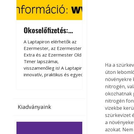
Okoselőfizetés:
Okoselőfizetés
Ezermester Extra
A Laptapiron elérhetők az
A Laptapiron elérhető
Ezermester, az Ezermester
Ezermester, az Ezer
Extra és az Ezermester Old
Extra és az Ezermest
Timer lapszámai,
Timer lapszámai,
Ha a szürkev
visszamenőleg is! A Laptapir új,
visszamenőleg is! A La
úton lebomló
innovatív, praktikus és egyedi
innovatív, praktikus 
növényekre 
megoldás a nyomtatott
megoldás a nyomtato
nitrogén, va
magazinok digitális olvasására
magazinok digitális o
okozhatnak p
számítógépen, okostelefonon
számítógépen, okost
nitrogén fon
vagy táblagépen. Kényelmesen
vagy táblagépen. Ké
Kiadványaink
az otthonában, útközben vagy
az otthonában, útköz
vizekbe kerü
nyaralás, pihenés alatt is
nyaralás, pihenés alat
szürkevizet 
elérhetők lapszámaink. Bárhol,
elérhetők lapszámaink
a növényeket
bármikor, akár külföldön élve
bármikor, akár külföld
azokat. Nem 
vagy dolgozva is olvashatók az
vagy dolgozva is olv