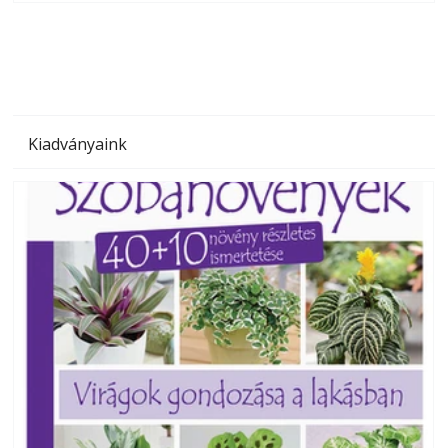
megoldás, mert: – t
Kiadványaink