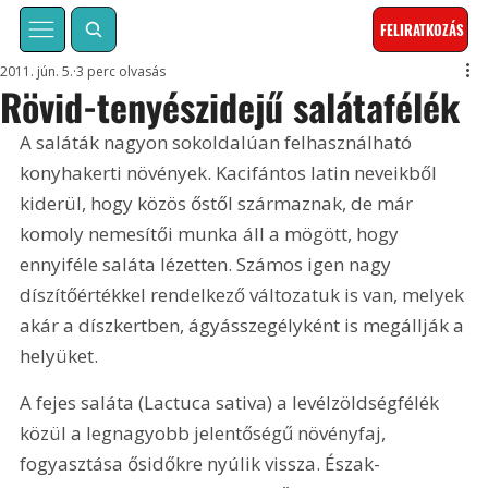
FELIRATKOZÁS
2011. jún. 5.
3 perc olvasás
Rövid-tenyészidejű salátafélék
A saláták nagyon sokoldalúan felhasználható 
konyhakerti növények. Kacifántos latin neveikből 
kiderül, hogy közös őstől származnak, de már 
komoly nemesítői munka áll a mögött, hogy 
ennyiféle saláta lézetten. Számos igen nagy 
díszítőértékkel rendelkező változatuk is van, melyek 
akár a díszkertben, ágyásszegélyként is megállják a 
helyüket.
A fejes saláta (Lactuca sativa) a levélzöldségfélék 
közül a legnagyobb jelentőségű növényfaj, 
fogyasztása ősidőkre nyúlik vissza. Észak-