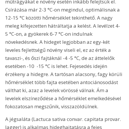
műtrágyákat e növény esetén inkább felejtsük el. 
Csírázása már 2-3 °C-on megindul, optimálisnak a 
12-15 °C közötti hőmérséklet tekinthető. A nagy 
meleg kifejezetten hátráltatja a kelést. A levélzet 4-
5 °C-on, a gyökerek 6-7 °C-on indulnak 
növekedésnek. A hideget legjobban az egy-két 
leveles fejlettségű növény viseli el, ez az érték a 
tavaszi-, és őszi fajtáknál -4 -5 °C, de az áttelelők 
esetében -10  -15 °C is lehet. Fejesedés idején 
érzékeny a hidegre. A tartósan alacsony, fagy körüli 
hőmérséklet több fajta esetében antociánosodást 
válthat ki, azaz a levelek vörössé válnak. Ám a 
levelek elszíneződése a hőmérséklet emelkedésével 
fokozatosan megszűnik, visszazöldülnek. 
A jégsaláta (Lactuca sativa convar. capitata provar. 
Jagger) is alkalmas hideghajtatásra a fejes 