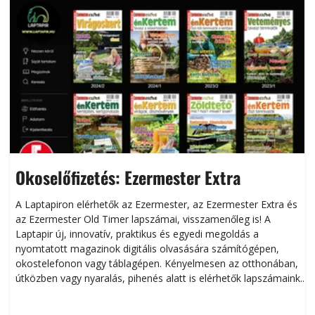
Okoselőfizetés: Ezermester Extra
A Laptapiron elérhetők az Ezermester, az Ezermester Extra és
az Ezermester Old Timer lapszámai, visszamenőleg is! A
Laptapir új, innovatív, praktikus és egyedi megoldás a
L
nyomtatott magazinok digitális olvasására számítógépen,
okostelefonon vagy táblagépen. Kényelmesen az otthonában,
útközben vagy nyaralás, pihenés alatt is elérhetők lapszámaink.
ú
Bárhol, bármikor, akár külföldön élve vagy dolgozva is
B
olvashatók az Ezermester lapszámai. A Laptapir kényelmes