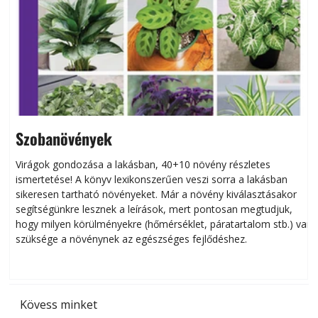
Szobanövények
Virágok gondozása a lakásban, 40+10 növény részletes
ismertetése! A könyv lexikonszerűen veszi sorra a lakásban
s
sikeresen tart­ha­tó növényeket. Már a növény kiválasztásakor
h
segítségünkre lesznek a leírások, mert pontosan megtudjuk,
k
hogy milyen körülményekre (hőmérséklet, páratartalom stb.) van
szüksége a növénynek az egészséges fejlődéshez.
t
Kövess minket