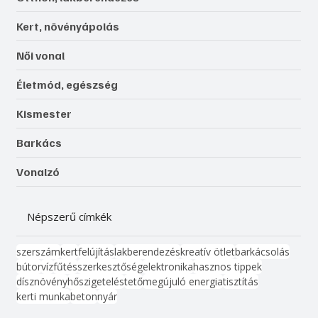
Kert, növényápolás
Női vonal
Életmód, egészség
Kismester
Barkács
Vonalzó
Népszerű címkék
szerszám
kert
felújítás
lakberendezés
kreatív ötlet
barkácsolás
bútor
víz
fűtés
szerkesztőség
elektronika
hasznos tippek
dísznövény
hőszigetelés
tető
megújuló energia
tisztítás
kerti munka
beton
nyár