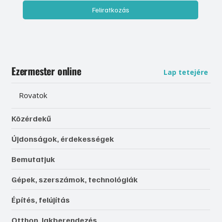
Feliratkozás
Ezermester online
Lap tetejére
Rovatok
Közérdekű
Újdonságok, érdekességek
Bemutatjuk
Gépek, szerszámok, technológiák
Építés, felújítás
Otthon, lakberendezés