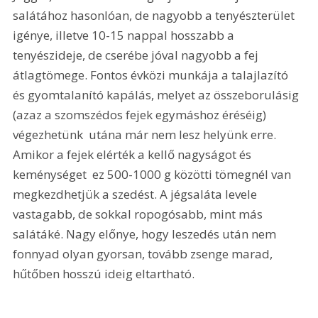
salátához hasonlóan, de nagyobb a tenyészterület 
igénye, illetve 10-15 nappal hosszabb a 
tenyészideje, de cserébe jóval nagyobb a fej 
átlagtömege. Fontos évközi munkája a talajlazító 
és gyomtalanító kapálás, melyet az összeborulásig 
(azaz a szomszédos fejek egymáshoz éréséig) 
végezhetünk  utána már nem lesz helyünk erre. 
Amikor a fejek elérték a kellő nagyságot és 
keménységet  ez 500-1000 g közötti tömegnél van  
megkezdhetjük a szedést. A jégsaláta levele 
vastagabb, de sokkal ropogósabb, mint más 
salátáké. Nagy előnye, hogy leszedés után nem 
fonnyad olyan gyorsan, tovább zsenge marad, 
hűtőben hosszú ideig eltartható.