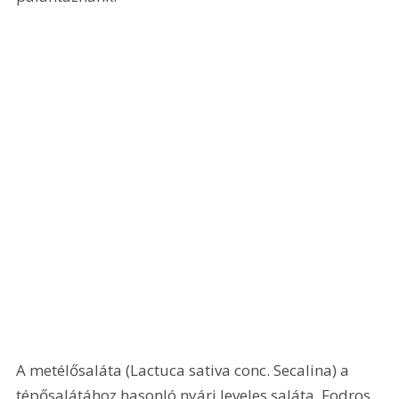
A metélősaláta (Lactuca sativa conc. Secalina) a 
tépősalátához hasonló nyári leveles saláta. Fodros, 