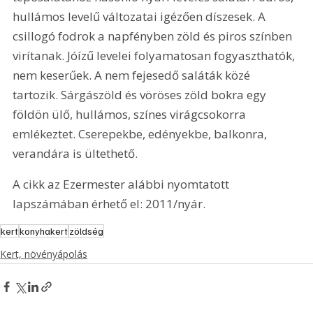
hullámos levelű változatai igézően díszesek. A 
csillogó fodrok a napfényben zöld és piros színben 
virítanak. Jóízű levelei folyamatosan fogyaszthatók, 
nem keserűek. A nem fejesedő saláták közé 
tartozik. Sárgászöld és vöröses zöld bokra egy 
földön ülő, hullámos, színes virágcsokorra 
emlékeztet. Cserepekbe, edényekbe, balkonra, 
verandára is ültethető.
A cikk az Ezermester alábbi nyomtatott 
lapszámában érhető el: 2011/nyár.
kert
konyhakert
zöldség
Kert, növényápolás