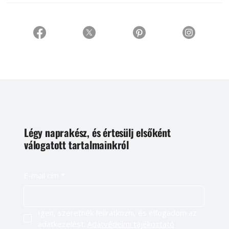
Légy naprakész, és értesülj elsőként
válogatott tartalmainkról
E-mail cím
*
Igen, szeretnék feliratkozni, és elfogadom az 
adatkezelést. 
Adatvédelmi tájékoztató