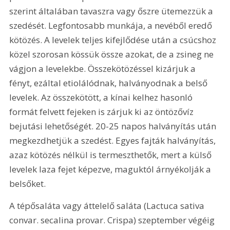
szerint általában tavaszra vagy őszre ütemezzük a 
szedését. Legfontosabb munkája, a nevéből eredő 
kötözés. A levelek teljes kifejlődése után a csúcshoz 
közel szorosan kössük össze azokat, de a zsineg ne 
vágjon a levelekbe. Összekötözéssel kizárjuk a 
fényt, ezáltal etiolálódnak, halványodnak a belső 
levelek. Az összekötött, a kínai kelhez hasonló 
formát felvett fejeken is zárjuk ki az öntözővíz 
bejutási lehetőségét. 20-25 napos halványítás után 
megkezdhetjük a szedést. Egyes fajták halványítás, 
azaz kötözés nélkül is termeszthetők, mert a külső 
levelek laza fejet képezve, maguktól árnyékolják a 
belsőket.
A tépősaláta vagy áttelelő saláta (Lactuca sativa 
convar. secalina provar. Crispa) szeptember végéig 