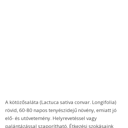
A kötözősaláta (Lactuca sativa convar. Longifolia) 
rövid, 60-80 napos tenyészidejű növény, emiatt jó 
elő- és utóvetemény. Helyrevetéssel vagy 
palántázással szaporítható. Étkezési szokásaink 