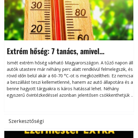
Extrém hőség: 7 tanács, amivel
megóvhatjuk autónkat a nyári károktól
Ismét extrém hőség várható Magyarországon. A tűző napon álló
autók utastere már néhány perc alatt rendkívül felmelegszik, és
rövid időn belül akár a 60-70 °C-ot is megközelítheti. Ez nemcsak
n
a beszállást teszi kellemetlenné, hanem az autó állapotára és a
benne hagyott tárgyakra is káros hatással lehet. Néhány
egyszerű óvintézkedéssel azonban jelentősen csökkenthetjük a
hőség káros hatásait.
l
Szerkesztőségi