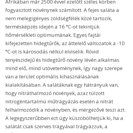
Afrikában már 2500 évvel ezelőtt széles körben 
fogyasztott növénynek számított. A fejes saláta a 
nem melegigényes zöldségfélék közé tartozik, 
termésképzés idején a 16 °C-ot tekintjük 
hőmérsékleti optimumának. Egyes fajtái 
kifejezetten hidegtűrők, az áttelelő változatok a -10 
°C-ot is károsodás nélkül elviselik. Rövid 
tenyészidejű és hidegtűrő növény lévén alkalmas 
mind elő, mind utóveteménynek, így nagy szerepe 
van a terület optimális kihasználásának 
kialakításában. A salátáknak egy hátrányuk van, 
hogy nitráthalmozó növények, azaz túlzott 
nitrogéntartalmú műtrágyázás esetén a nitrát 
felhalmozódik a növényben, és mérgezővé teszi azt. 
A legegyszerűbben ezt úgy küszöbölhetjük ki, ha a 
salátát csak szerves trágyával trágyázzuk, a 