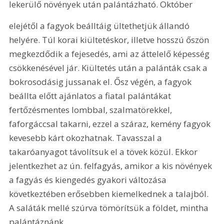
lekerülő növények után palántázható. Október 
elejétől a fagyok beálltáig ültethetjük állandó 
helyére. Túl korai kiültetéskor, illetve hosszú őszön 
megkezdődik a fejesedés, ami az áttelelő képesség 
csökkenésével jár. Kiültetés után a palánták csak a 
bokrosodásig jussanak el. Ősz végén, a fagyok 
beállta előtt ajánlatos a fiatal palántákat 
fertőzésmentes lombbal, szalmatörekkel, 
faforgáccsal takarni, ezzel a száraz, kemény fagyok 
kevesebb kárt okozhatnak. Tavasszal a 
takaróanyagot távolítsuk el a tövek közül. Ekkor 
jelentkezhet az ún. felfagyás, amikor a kis növények 
a fagyás és kiengedés gyakori változása 
következtében erősebben kiemelkednek a talajból. 
A saláták mellé szúrva tömörítsük a földet, mintha 
palántáznánk.