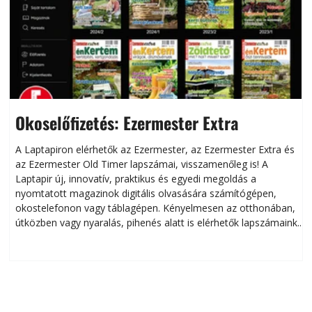
Okoselőfizetés: Ezermester Extra
A Laptapiron elérhetők az Ezermester, az Ezermester Extra és
az Ezermester Old Timer lapszámai, visszamenőleg is! A
Laptapir új, innovatív, praktikus és egyedi megoldás a
L
nyomtatott magazinok digitális olvasására számítógépen,
okostelefonon vagy táblagépen. Kényelmesen az otthonában,
útközben vagy nyaralás, pihenés alatt is elérhetők lapszámaink.
ú
Bárhol, bármikor, akár külföldön élve vagy dolgozva is
B
olvashatók az Ezermester lapszámai. A Laptapir kényelmes
megoldás, mert: – t