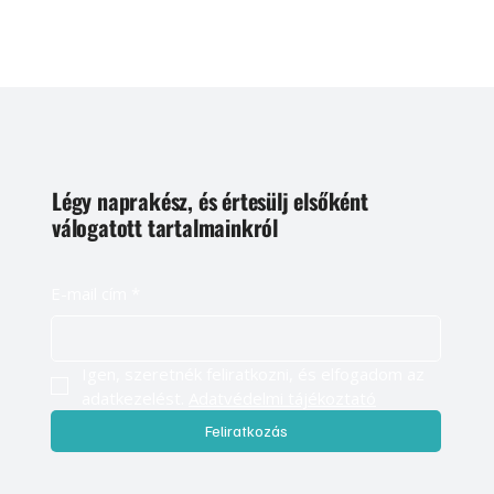
Légy naprakész, és értesülj elsőként
válogatott tartalmainkról
E-mail cím
*
Igen, szeretnék feliratkozni, és elfogadom az 
adatkezelést. 
Adatvédelmi tájékoztató
Feliratkozás