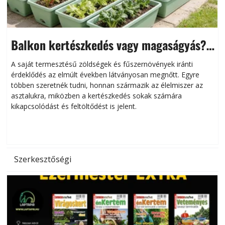
Balkon kertészkedés vagy magaságyás?
Helytakarékos kertészkedés
A saját termesztésű zöldségek és fűszernövények iránti
érdeklődés az elmúlt években látványosan megnőtt. Egyre
többen szeretnék tudni, honnan származik az élelmiszer az
l
asztalukra, miközben a kertészkedés sokak számára
kikapcsolódást és feltöltődést is jelent.
é
d
Szerkesztőségi