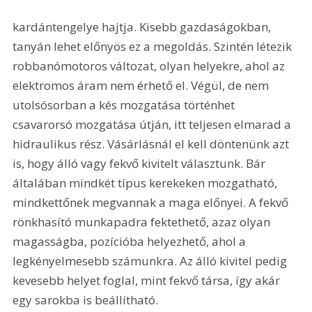
kardántengelye hajtja. Kisebb gazdaságokban, 
tanyán lehet előnyös ez a megoldás. Szintén létezik 
robbanómotoros változat, olyan helyekre, ahol az 
elektromos áram nem érhető el. Végül, de nem 
utolsósorban a kés mozgatása történhet 
csavarorsó mozgatása útján, itt teljesen elmarad a 
hidraulikus rész. Vásárlásnál el kell döntenünk azt 
is, hogy álló vagy fekvő kivitelt választunk. Bár 
általában mindkét típus kerekeken mozgatható, 
mindkettőnek megvannak a maga előnyei. A fekvő 
rönkhasító munkapadra fektethető, azaz olyan 
magasságba, pozícióba helyezhető, ahol a 
legkényelmesebb számunkra. Az álló kivitel pedig 
kevesebb helyet foglal, mint fekvő társa, így akár 
egy sarokba is beállítható. 