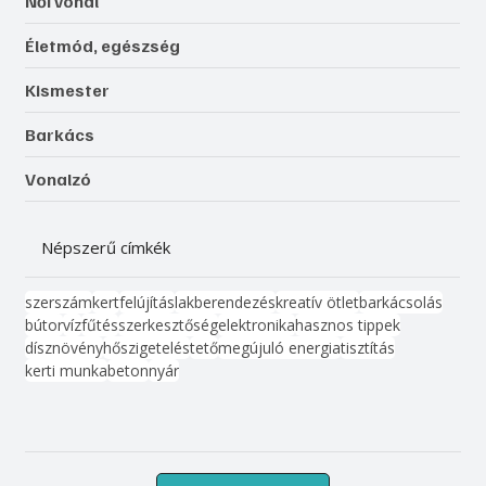
Női vonal
Életmód, egészség
Kismester
Barkács
Vonalzó
Népszerű címkék
szerszám
kert
felújítás
lakberendezés
kreatív ötlet
barkácsolás
bútor
víz
fűtés
szerkesztőség
elektronika
hasznos tippek
dísznövény
hőszigetelés
tető
megújuló energia
tisztítás
kerti munka
beton
nyár