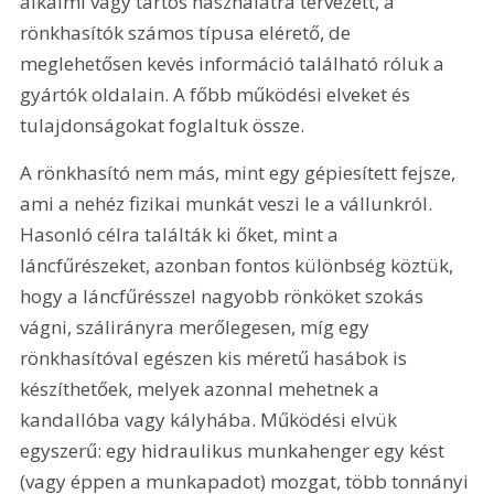
alkalmi vagy tartós használatra tervezett, a 
rönkhasítók számos típusa elérető, de 
meglehetősen kevés információ található róluk a 
gyártók oldalain. A főbb működési elveket és 
tulajdonságokat foglaltuk össze.
A rönkhasító nem más, mint egy gépiesített fejsze, 
ami a nehéz fizikai munkát veszi le a vállunkról. 
Hasonló célra találták ki őket, mint a 
láncfűrészeket, azonban fontos különbség köztük, 
hogy a láncfűrésszel nagyobb rönköket szokás 
vágni, szálirányra merőlegesen, míg egy 
rönkhasítóval egészen kis méretű hasábok is 
készíthetőek, melyek azonnal mehetnek a 
kandallóba vagy kályhába. Működési elvük 
egyszerű: egy hidraulikus munkahenger egy kést 
(vagy éppen a munkapadot) mozgat, több tonnányi 