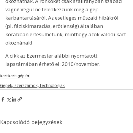
okozhatnak. A rönköket csak szálirányban szabad 
vágni! Végül ne feledkezzünk meg a gép 
karbantartásáról. Az esetleges műszaki hibákról 
(pl. fáziskimaradás, erőtlenség) általában 
korábban értesülhetünk, minthogy azok valódi kárt 
okoznának!
A cikk az Ezermester alábbi nyomtatott 
lapszámában érhető el: 2010/november.
kert
kerti gép
fa
Gépek, szerszámok, technológiák
Kapcsolódó bejegyzések