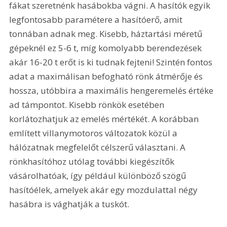
fákat szeretnénk hasábokba vágni. A hasítók egyik 
legfontosabb paramétere a hasítóerő, amit 
tonnában adnak meg. Kisebb, háztartási méretű 
gépeknél ez 5-6 t, míg komolyabb berendezések 
akár 16-20 t erőt is ki tudnak fejteni! Szintén fontos 
adat a maximálisan befogható rönk átmérője és 
hossza, utóbbira a maximális hengeremelés értéke 
ad támpontot. Kisebb rönkök esetében 
korlátozhatjuk az emelés mértékét. A korábban 
említett villanymotoros változatok közül a 
hálózatnak megfelelőt célszerű választani. A 
rönkhasítóhoz utólag további kiegészítők 
vásárolhatóak, így például különböző szögű 
hasítóélek, amelyek akár egy mozdulattal négy 
hasábra is vághatják a tuskót. 