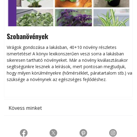
Szobanövények
Virágok gondozása a lakásban, 40+10 növény részletes
ismertetése! A könyv lexikonszerűen veszi sorra a lakásban
s
sikeresen tart­ha­tó növényeket. Már a növény kiválasztásakor
h
segítségünkre lesznek a leírások, mert pontosan megtudjuk,
k
hogy milyen körülményekre (hőmérséklet, páratartalom stb.) van
szüksége a növénynek az egészséges fejlődéshez.
t
Kövess minket