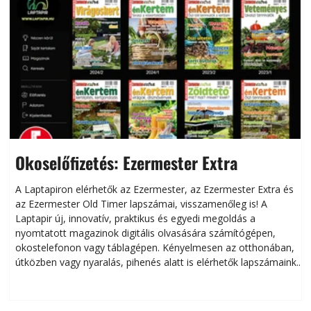
Okoselőfizetés: Ezermester Extra
A Laptapiron elérhetők az Ezermester, az Ezermester Extra és
az Ezermester Old Timer lapszámai, visszamenőleg is! A
Laptapir új, innovatív, praktikus és egyedi megoldás a
L
nyomtatott magazinok digitális olvasására számítógépen,
okostelefonon vagy táblagépen. Kényelmesen az otthonában,
útközben vagy nyaralás, pihenés alatt is elérhetők lapszámaink.
ú
Bárhol, bármikor, akár külföldön élve vagy dolgozva is
B
olvashatók az Ezermester lapszámai. A Laptapir kényelmes
megoldás, mert: – t