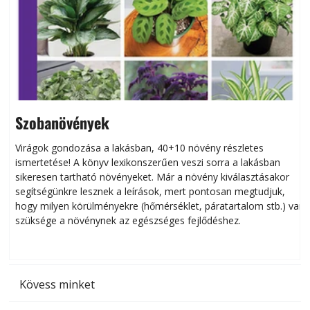
Szobanövények
Virágok gondozása a lakásban, 40+10 növény részletes
ismertetése! A könyv lexikonszerűen veszi sorra a lakásban
s
sikeresen tart­ha­tó növényeket. Már a növény kiválasztásakor
h
segítségünkre lesznek a leírások, mert pontosan megtudjuk,
k
hogy milyen körülményekre (hőmérséklet, páratartalom stb.) van
szüksége a növénynek az egészséges fejlődéshez.
t
Kövess minket