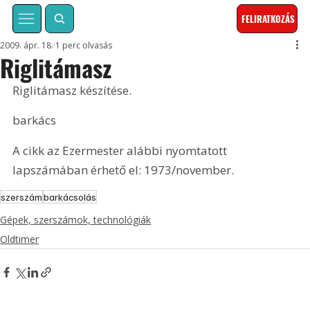
FELIRATKOZÁS
2009. ápr. 18.
1 perc olvasás
Riglitámasz
Riglitámasz készítése.
barkács
A cikk az Ezermester alábbi nyomtatott 
lapszámában érhető el: 1973/november.
szerszám
barkácsolás
Gépek, szerszámok, technológiák
Oldtimer