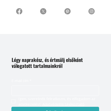
Légy naprakész, és értesülj elsőként
válogatott tartalmainkról
E-mail cím
*
Igen, szeretnék feliratkozni, és elfogadom az 
adatkezelést. 
Adatvédelmi tájékoztató