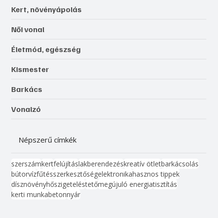
Kert, növényápolás
Női vonal
Életmód, egészség
Kismester
Barkács
Vonalzó
Népszerű címkék
szerszám
kert
felújítás
lakberendezés
kreatív ötlet
barkácsolás
bútor
víz
fűtés
szerkesztőség
elektronika
hasznos tippek
dísznövény
hőszigetelés
tető
megújuló energia
tisztítás
kerti munka
beton
nyár