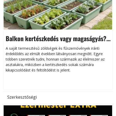
Balkon kertészkedés vagy magaságyás?
Helytakarékos kertészkedés
A saját termesztésű zöldségek és fűszernövények iránti
érdeklődés az elmúlt években látványosan megnőtt. Egyre
többen szeretnék tudni, honnan származik az élelmiszer az
l
asztalukra, miközben a kertészkedés sokak számára
kikapcsolódást és feltöltődést is jelent.
é
d
Szerkesztőségi