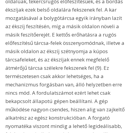
oldalúak, tekercsrugós előfeszítésűek, és a bordás 
ékszíjak ezek belső oldalára fekszenek fel. A kar 
mozgatásával a bolygótárcsa egyik irányban lazít 
az ékszíj feszítésén, míg a másik oldalon növeli a 
másik feszítőerejét. E kettős erőhatásra a rugós 
előfeszítésű tárcsa-felek összenyomódnak, illetve a 
másik oldalon az ékszíj szétnyomja a kúpos 
tárcsafeleket, és az ékszíjak ennek megfelelő 
átmérőjű tárcsa szélekre fekszenek fel (9). Ez 
természetesen csak akkor lehetséges, ha a 
mechanizmus forgásban van, álló helyzetben erre 
nincs mód. A fordulatszámot ezért lehet csak 
bekapcsolt állapotú gépen beállítani. A gép 
működése nagyon csendes, hiszen alig van zajkeltő 
alkatrész az egész konstrukcióban. A forgató 
nyomatéka viszont mindig a lehető legideálisabb, 