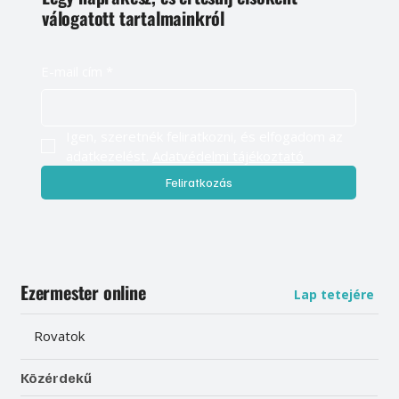
válogatott tartalmainkról
E-mail cím
*
Igen, szeretnék feliratkozni, és elfogadom az 
adatkezelést. 
Adatvédelmi tájékoztató
Feliratkozás
Ezermester online
Lap tetejére
Rovatok
Közérdekű