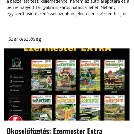
a beszállást teszi kellemetlenné, hanem az autó állapotára és a
benne hagyott tárgyakra is káros hatással lehet. Néhány
egyszerű óvintézkedéssel azonban jelentősen csökkenthetjük a
hőség káros hatásait.
l
Szerkesztőségi
Okoselőfizetés: Ezermester Extra