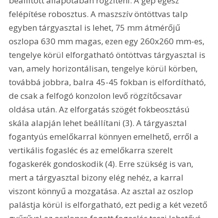
beállított állapotában rögzíteni. A gép egész 
felépítése robosztus. A maszszív öntöttvas talp 
egyben tárgyasztal is lehet, 75 mm átmérőjű 
oszlopa 630 mm magas, ezen egy 260x260 mm-es, 
tengelye körül elforgatható öntöttvas tárgyasztal is 
van, amely horizontálisan, tengelye körül körben, 
továbbá jobbra, balra 45-45 fokban is elfordítható, 
de csak a felfogó konzolon levő rögzítőcsavar 
oldása után. Az elforgatás szögét fokbeosztású 
skála alapján lehet beállítani (3). A tárgyasztal 
fogantyús emelőkarral könnyen emelhető, erről a 
vertikális fogasléc és az emelőkarra szerelt 
fogaskerék gondoskodik (4). Erre szükség is van, 
mert a tárgyasztal bizony elég nehéz, a karral 
viszont könnyű a mozgatása. Az asztal az oszlop 
palástja körül is elforgatható, ezt pedig a két vezető 