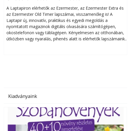
A Laptapiron elérhetők az Ezermester, az Ezermester Extra és
az Ezermester Old Timer lapszámai, visszamenőleg is! A
Laptapir új, innovatív, praktikus és egyedi megoldás a
L
nyomtatott magazinok digitális olvasására számítógépen,
okostelefonon vagy táblagépen. Kényelmesen az otthonában,
útközben vagy nyaralás, pihenés alatt is elérhetők lapszámaink.
ú
Bárhol, bármikor, akár külföldön élve vagy dolgozva is
B
olvashatók az Ezermester lapszámai. A Laptapir kényelmes
megoldás, mert: – t
Kiadványaink