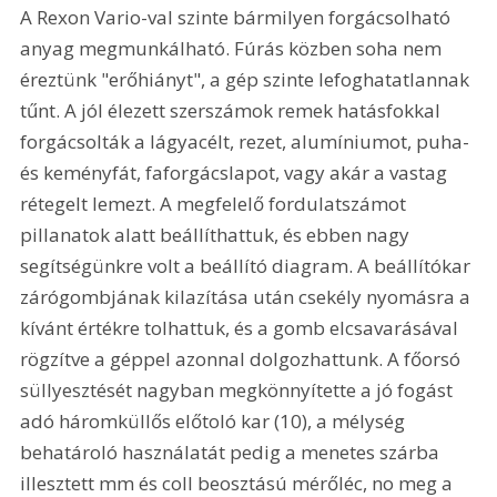
A Rexon Vario-val szinte bármilyen forgácsolható 
anyag megmunkálható. Fúrás közben soha nem 
éreztünk "erőhiányt", a gép szinte lefoghatatlannak 
tűnt. A jól élezett szerszámok remek hatásfokkal 
forgácsolták a lágyacélt, rezet, alumíniumot, puha- 
és keményfát, faforgácslapot, vagy akár a vastag 
rétegelt lemezt. A megfelelő fordulatszámot 
pillanatok alatt beállíthattuk, és ebben nagy 
segítségünkre volt a beállító diagram. A beállítókar 
zárógombjának kilazítása után csekély nyomásra a 
kívánt értékre tolhattuk, és a gomb elcsavarásával 
rögzítve a géppel azonnal dolgozhattunk. A főorsó 
süllyesztését nagyban megkönnyítette a jó fogást 
adó háromküllős előtoló kar (10), a mélység 
behatároló használatát pedig a menetes szárba 
illesztett mm és coll beosztású mérőléc, no meg a 