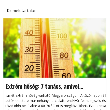
Kiemelt tartalom
Extrém hőség: 7 tanács, amivel
megóvhatjuk autónkat a nyári károktól
Ismét extrém hőség várható Magyarországon. A tűző napon álló
autók utastere már néhány perc alatt rendkívül felmelegszik, és
rövid időn belül akár a 60-70 °C-ot is megközelítheti. Ez nemcsak
n