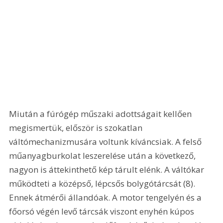
Miután a fúrógép műszaki adottságait kellően 
megismertük, először is szokatlan 
váltómechanizmusára voltunk kíváncsiak. A felső 
műanyagburkolat leszerelése után a következő, 
nagyon is áttekinthető kép tárult elénk. A váltókar 
működteti a középső, lépcsős bolygótárcsát (8). 
Ennek átmérői állandóak. A motor tengelyén és a 
főorsó végén levő tárcsák viszont enyhén kúpos 