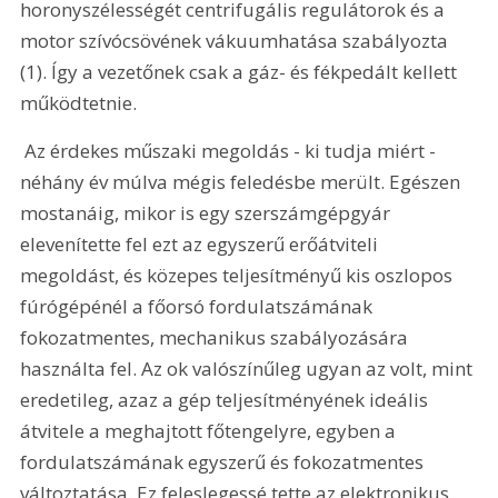
horonyszélességét centrifugális regulátorok és a 
motor szívócsövének vákuumhatása szabályozta 
(1). Így a vezetőnek csak a gáz- és fékpedált kellett 
működtetnie.
 Az érdekes műszaki megoldás - ki tudja miért - 
néhány év múlva mégis feledésbe merült. Egészen 
mostanáig, mikor is egy szerszámgépgyár 
elevenítette fel ezt az egyszerű erőátviteli 
megoldást, és közepes teljesítményű kis oszlopos 
fúrógépénél a főorsó fordulatszámának 
fokozatmentes, mechanikus szabályozására 
használta fel. Az ok valószínűleg ugyan az volt, mint 
eredetileg, azaz a gép teljesítményének ideális 
átvitele a meghajtott főtengelyre, egyben a 
fordulatszámának egyszerű és fokozatmentes 
változtatása. Ez feleslegessé tette az elektronikus 