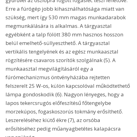
gyűrűvel az oszlopra fogott fogasléc teszi lehetővé. 
Erre a fúrógép jobb kihasználhatósága miatt van 
szükség, mert így 530 mm magas munkadarabok 
megmunkálására is alkalmas. A tárgyasztal 
egyébként a talp fölött 380 mm hasznos hosszon 
belül emelhető-süllyeszthető. A tárgyasztal 
vertikális tengelyének és az egész munkaasztal 
rögzítésére csavaros szorítók szolgálnak (5). A 
munkaasztal megvilágításáról egy a 
fúrómechanizmus öntvényházába rejtetten 
felszerelt 25 W-os, külön kapcsolóval működtethető 
lámpa gondoskodik (6). Nagyon lényeges, hogy a 
lapos tekercsrugós előfeszítésű főtengelybe 
morzekúpos, fogaskoszorús tokmány erősíthető. 
Leszereléséhez kiütő ékre (7), az orsóba 
erősítéséhez pedig műanyagbetétes kalapácsra 