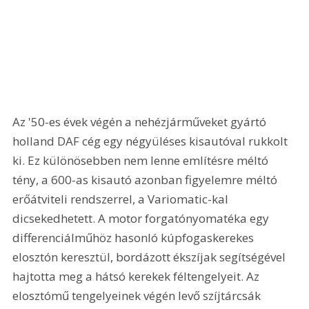
Az '50-es évek végén a nehézjárműveket gyártó 
holland DAF cég egy négyüléses kisautóval rukkolt 
ki. Ez különösebben nem lenne említésre méltó 
tény, a 600-as kisautó azonban figyelemre méltó 
erőátviteli rendszerrel, a Variomatic-kal 
dicsekedhetett. A motor forgatónyomatéka egy 
differenciálműhöz hasonló kúpfogaskerekes 
elosztón keresztül, bordázott ékszíjak segítségével 
hajtotta meg a hátsó kerekek féltengelyeit. Az 
elosztómű tengelyeinek végén levő szíjtárcsák 