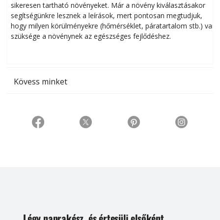
sikeresen tart­ha­tó növényeket. Már a növény kiválasztásakor
h
segítségünkre lesznek a leírások, mert pontosan megtudjuk,
k
hogy milyen körülményekre (hőmérséklet, páratartalom stb.) van
szüksége a növénynek az egészséges fejlődéshez.
t
Kövess minket
Légy naprakész, és értesülj elsőként