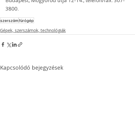
Budapest, Mogyoród útja 12-14., telefon/fax: 307-
3800. 
szerszám
fúrógép
Gépek, szerszámok, technológiák
Kapcsolódó bejegyzések