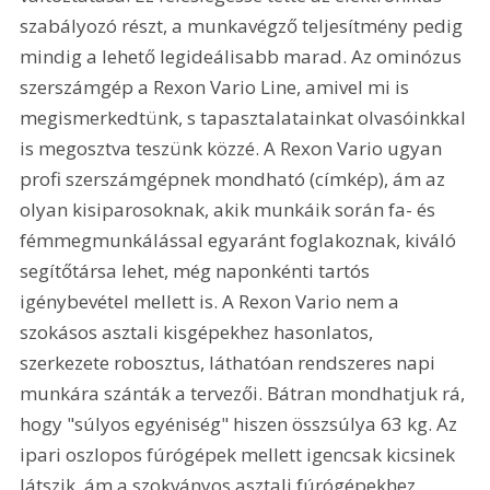
szabályozó részt, a munkavégző teljesítmény pedig 
mindig a lehető legideálisabb marad. Az ominózus 
szerszámgép a Rexon Vario Line, amivel mi is 
megismerkedtünk, s tapasztalatainkat olvasóinkkal 
is megosztva teszünk közzé. A Rexon Vario ugyan 
profi szerszámgépnek mondható (címkép), ám az 
olyan kisiparosoknak, akik munkáik során fa- és 
fémmegmunkálással egyaránt foglakoznak, kiváló 
segítőtársa lehet, még naponkénti tartós 
igénybevétel mellett is. A Rexon Vario nem a 
szokásos asztali kisgépekhez hasonlatos, 
szerkezete robosztus, láthatóan rendszeres napi 
munkára szánták a tervezői. Bátran mondhatjuk rá, 
hogy "súlyos egyéniség" hiszen összsúlya 63 kg. Az 
ipari oszlopos fúrógépek mellett igencsak kicsinek 
látszik, ám a szokványos asztali fúrógépekhez 