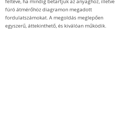
feltéve, ha mindig betartjuk az anyaghoz, illetve 
fúró átmérőhöz diagramon megadott 
fordulatszámokat. A megoldás meglepően 
egyszerű, áttekinthető, és kiválóan működik. 