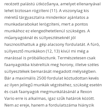
recézett palástú ütközőanya, amelyet ellenanyával 
lehet biztosan rögzíteni (11). A viszonylag kis 
méretű tárgyasztalra mindenkor ajánlatos a 
munkadarabokat lerögzíteni, mert a pontos 
munkához ez elengedhetetlenül szükséges. A 
műanyagoknál és süllyesztéseknél jól 
hasznosíthattuk a gép alacsony fordulatát. A fúró, 
süllyesztő munkákon (12, 13) kívül mi még a 
marással is próbálkoztunk. Természetesen csak 
faanyagokba kíséreltük meg horony, illetve széles 
süllyesztékek bemarását megadott mélységben. 
Bár a maximális 2500 fordulat köztudottan kevés 
az ilyen jellegű munkák végzéséhez, szükség esetén 
és csak faanyagok megmunkálásánál a Rexon 
Vario erre is alkalmas, igaz szűk határok között. 
Nem az ereje, hanem a fordulatszáma hiányzik 