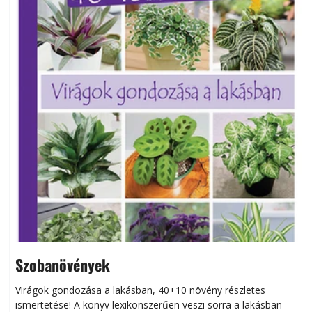
Szobanövények
Virágok gondozása a lakásban, 40+10 növény részletes
ismertetése! A könyv lexikonszerűen veszi sorra a lakásban
s