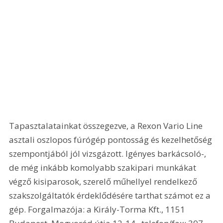
Tapasztalatainkat összegezve, a Rexon Vario Line 
asztali oszlopos fúrógép pontosság és kezelhetőség 
szempontjából jól vizsgázott. Igényes barkácsoló-, 
de még inkább komolyabb szakipari munkákat 
végző kisiparosok, szerelő műhellyel rendelkező 
szakszolgáltatók érdeklődésére tarthat számot ez a 
gép. Forgalmazója: a Király-Torma Kft., 1151 