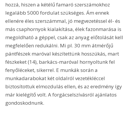
hozzá, hiszen a kétélű famaró szerszámokhoz 
legalább 5000 fordulat szükséges. Ám ennek 
ellenére éles szerszámmal, jó megvezetéssel él- és 
más csaphornyok kialakítása, élek fazonmarása is 
megoldható a géppel, csak az anyag előtolását kell 
megfelelően redukálni. Mi pl. 30 mm átmérőjű 
pántfészek maróval készítettünk hosszúkás, mart 
fészkeket (14), barkács-maróval hornyoltunk fel 
fenyőléceket, sikerrel. E munkák során a 
munkadarabokat két oldalról vezetékléccel 
biztosítottuk elmozdulás ellen, és az eredmény így 
már kielégítő volt. A forgácselszívásról ajánlatos 
gondoskodnunk. 