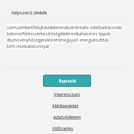
Népszerű címkék
szerszám
kert
felújítás
lakberendezés
kreatív ötlet
barkácsolás
bútor
víz
fűtés
szerkesztőség
elektronika
hasznos tippek
dísznövény
hőszigetelés
tető
megújuló energia
tisztítás
kerti munka
beton
nyár
Kapcsolat
Impresszum
Médiaajánlat
Adatvédelem
Előfizetés