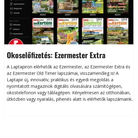
Okoselőfizetés: Ezermester Extra
A Laptapiron elérhetők az Ezermester, az Ezermester Extra és
az Ezermester Old Timer lapszámai, visszamenőleg is! A
Laptapir új, innovatív, praktikus és egyedi megoldás a
L
nyomtatott magazinok digitális olvasására számítógépen,
okostelefonon vagy táblagépen. Kényelmesen az otthonában,
útközben vagy nyaralás, pihenés alatt is elérhetők lapszámaink.
ú
Bárhol, bármikor, akár külföldön élve vagy dolgozva is
B
olvashatók az Ezermester lapszámai. A Laptapir kényelmes
megoldás, mert: – t