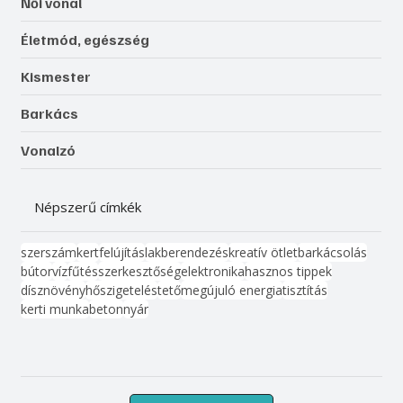
Női vonal
Életmód, egészség
Kismester
Barkács
Vonalzó
Népszerű címkék
szerszám
kert
felújítás
lakberendezés
kreatív ötlet
barkácsolás
bútor
víz
fűtés
szerkesztőség
elektronika
hasznos tippek
dísznövény
hőszigetelés
tető
megújuló energia
tisztítás
kerti munka
beton
nyár