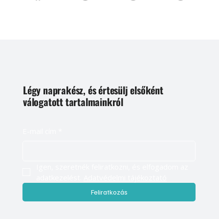
Légy naprakész, és értesülj elsőként
válogatott tartalmainkról
E-mail cím
*
Igen, szeretnék feliratkozni, és elfogadom az 
adatkezelést. 
Adatvédelmi tájékoztató
Feliratkozás