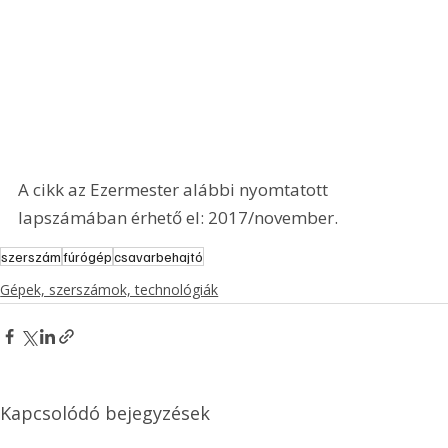
A cikk az Ezermester alábbi nyomtatott 
lapszámában érhető el: 2017/november.
szerszám
fúrógép
csavarbehajtó
Gépek, szerszámok, technológiák
Kapcsolódó bejegyzések