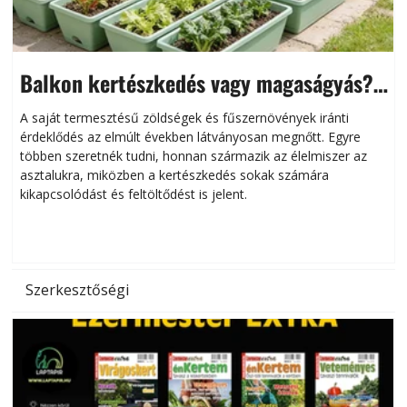
Balkon kertészkedés vagy magaságyás?
Helytakarékos kertészkedés
A saját termesztésű zöldségek és fűszernövények iránti
érdeklődés az elmúlt években látványosan megnőtt. Egyre
többen szeretnék tudni, honnan származik az élelmiszer az
l
asztalukra, miközben a kertészkedés sokak számára
kikapcsolódást és feltöltődést is jelent.
é
d
Szerkesztőségi