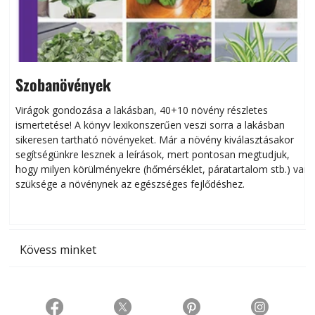
Szobanövények
Virágok gondozása a lakásban, 40+10 növény részletes
ismertetése! A könyv lexikonszerűen veszi sorra a lakásban
s
sikeresen tart­ha­tó növényeket. Már a növény kiválasztásakor
h
segítségünkre lesznek a leírások, mert pontosan megtudjuk,
k
hogy milyen körülményekre (hőmérséklet, páratartalom stb.) van
szüksége a növénynek az egészséges fejlődéshez.
t
Kövess minket