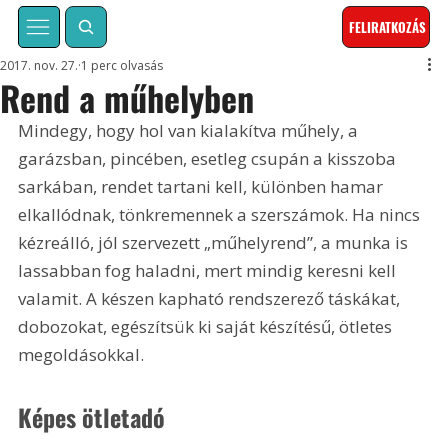
FELIRATKOZÁS
2017. nov. 27.
1 perc olvasás
Rend a műhelyben
Mindegy, hogy hol van kialakítva műhely, a 
garázsban, pincében, esetleg csupán a kisszoba 
sarkában, rendet tartani kell, különben hamar 
elkallódnak, tönkremennek a szerszámok. Ha nincs 
kézreálló, jól szervezett „műhelyrend”, a munka is 
lassabban fog haladni, mert mindig keresni kell 
valamit. A készen kapható rendszerező táskákat, 
dobozokat, egészítsük ki saját készítésű, ötletes 
megoldásokkal.
Képes ötletadó