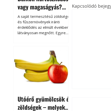
vagy magaságyás?
Kapcsolódó bejeg
Helytakarékos
A saját termesztésű zöldségek
kertészkedés
és fűszernövények iránti
érdeklődés az elmúlt években
látványosan megnőtt. Egyre
többen szeretnék tudni, honnan
származik az élelmiszer az
asztalukra, miközben a
kertészkedés sokak számára
kikapcsolódást és feltöltődést
is jelent.
Utóérő gyümölcsök és
zöldségek – melyek