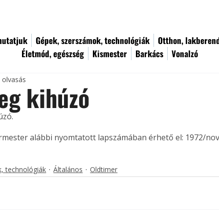
utatjuk
Gépek, szerszámok, technológiák
Otthon, lakberen
Életmód, egészség
Kismester
Barkács
Vonalzó
c olvasás
eg kihúzó
úzó. 
ermester alábbi nyomtatott lapszámában érhető el: 1972/no
, technológiák
Általános
Oldtimer