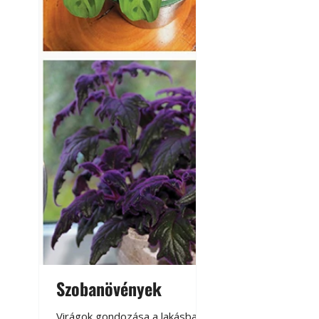
Szobanövények
Virágoskert: k
teraszon, laká
Virágok gondozása a lakásban,