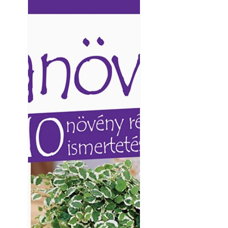
Ezermester lapszámai. A
Ezermester lapszámai
Laptapir kényelmes megoldás,
Laptapir kényelmes 
mert: – t
mert: – t