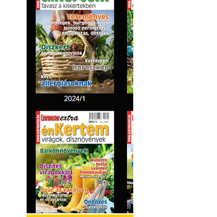
Kültéri hűtés: ho
a teraszt és a ker