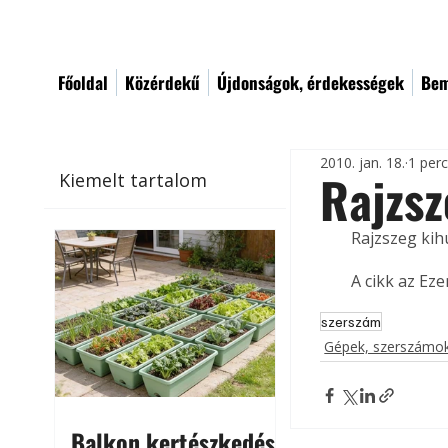
Főoldal
Közérdekű
Újdonságok, érdekességek
Bem
2010. jan. 18.
1 per
Rajzsz
Kiemelt tartalom
Rajzszeg kih
A cikk az Ez
szerszám
Gépek, szerszámok
Balkon kertészkedés