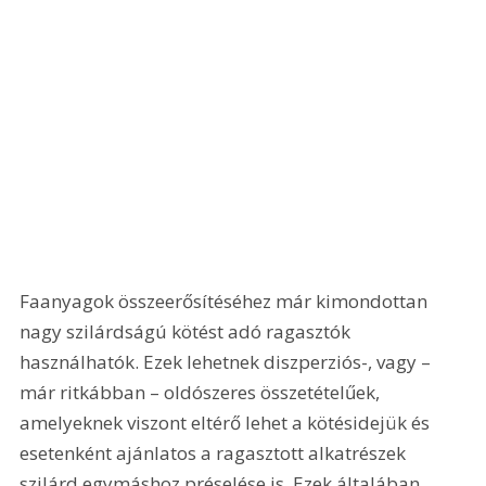
Faanyagok összeerősítéséhez már kimondottan 
nagy szilárdságú kötést adó ragasztók 
használhatók. Ezek lehetnek diszperziós-, vagy – 
már ritkábban – oldószeres összetételűek, 
amelyeknek viszont eltérő lehet a kötésidejük és 
esetenként ajánlatos a ragasztott alkatrészek 
szilárd egymáshoz préselése is. Ezek általában 