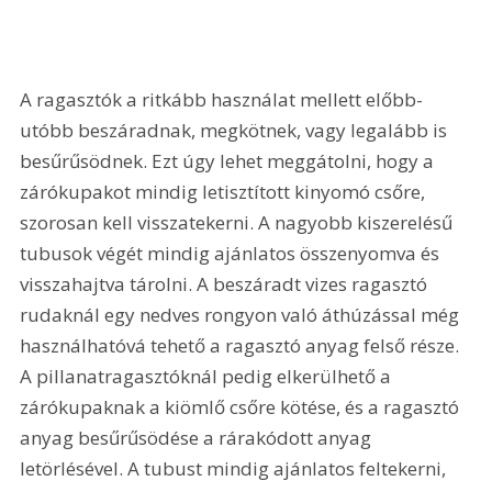
A ragasztók a ritkább használat mellett előbb-
utóbb beszáradnak, megkötnek, vagy legalább is 
besűrűsödnek. Ezt úgy lehet meggátolni, hogy a 
zárókupakot mindig letisztított kinyomó csőre, 
szorosan kell visszatekerni. A nagyobb kiszerelésű 
tubusok végét mindig ajánlatos összenyomva és 
visszahajtva tárolni. A beszáradt vizes ragasztó 
rudaknál egy nedves rongyon való áthúzással még 
használhatóvá tehető a ragasztó anyag felső része. 
A pillanatragasztóknál pedig elkerülhető a 
zárókupaknak a kiömlő csőre kötése, és a ragasztó 
anyag besűrűsödése a rárakódott anyag 
letörlésével. A tubust mindig ajánlatos feltekerni, 