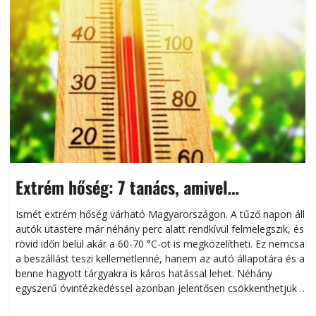
Extrém hőség: 7 tanács, amivel
megóvhatjuk autónkat a nyári károktól
Ismét extrém hőség várható Magyarországon. A tűző napon álló
autók utastere már néhány perc alatt rendkívül felmelegszik, és
rövid időn belül akár a 60-70 °C-ot is megközelítheti. Ez nemcsak
n
a beszállást teszi kellemetlenné, hanem az autó állapotára és a
benne hagyott tárgyakra is káros hatással lehet. Néhány
egyszerű óvintézkedéssel azonban jelentősen csökkenthetjük a
hőség káros hatásait.