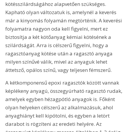
kötésszilárdságához alapvetően szükséges. 
Kapható olyan változatuk is, amelynél a keverés 
már a kinyomás folyamán megtörténik. A keverési 
folyamatra nagyon oda kell figyelni, mert ez 
biztosítja a két kötőanyag kémiai kötésének a 
szilárdságát. Arra is célszerű figyelni, hogy a 
ragasztóanyag kötése után a ragasztó anyaga 
milyen színűvé válik, mivel az anyaguk lehet 
áttetsző, opálos színű, vagy teljesen fémszerű.
A kétkomponensű epoxi ragasztók között vannak 
képlékeny anyagú, összegyúrható ragasztó rudak, 
amelyek egyben hézagpótló anyagok is. Főként 
olyan helyeken célszerű az alkalmazásuk, ahol 
anyaghiányt kell kipótolni, és egyben a letört 
darabot is rögzíteni az eredeti helyére. Az 