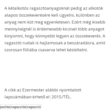
A kétalkotós ragasztóanyagoknál pedig az alkotók 
alapos összekeverésére kell ügyelni, különben az 
anyag nem köt meg egyenletesen. Ezért még kisebb 
mennyiségnél is érdemesebb kicsivel több anyagot 
kinyomni, hogy könnyebb legyen az összekeverés. A 
ragasztó rudak is hajlamosak a beszáradásra, amit 
szorosan fóliába csavarva lehet késleltetni.
A cikk az Ezermester alábbi nyomtatott 
lapszámában érhető el: 2015/TÉL.
javítás
ragasztás
ragasztó