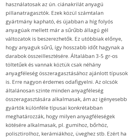
használatosak az ún. ciánakrilát anyagú 
pillanatragasztók. Ezek közül számtalan 
gyártmány kapható, és újabban a híg folyós 
anyagúak mellett már a sűrűbb állagú gél 
változatok is beszerezhetők. Ez utóbbiak előnye, 
hogy anyaguk sűrű, így hosszabb időt hagynak a 
darabok összeillesztésére. Általában 3-5 gr-os 
töltetűek és vannak köztük csak néhány 
anyagféleség összeragasztásához ajánlott típusok 
is. Erre nagyon érdemes odafigyelni. Az olcsók 
általánosan szinte minden anyagféleség 
összeragasztására alkalmasak, ám az igényesebb 
gyártók különféle típusai konkrétabban 
meghatározzák, hogy milyen anyagféleségek 
kötésére alkalmasak, pl. gumihoz, bőrhöz, 
polisztirolhoz, kerámiákhoz, üveghez stb. Ezért ha 