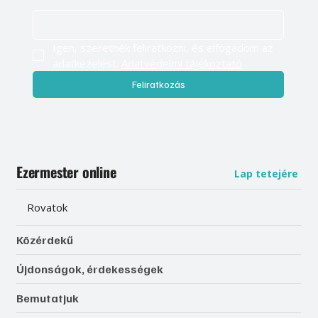
Igen, szeretnék feliratkozni, és elfogadom az 
adatkezelést. 
Adatvédelmi tájékoztató
Feliratkozás
Ezermester online
Lap tetejére
Rovatok
Közérdekű
Újdonságok, érdekességek
Bemutatjuk