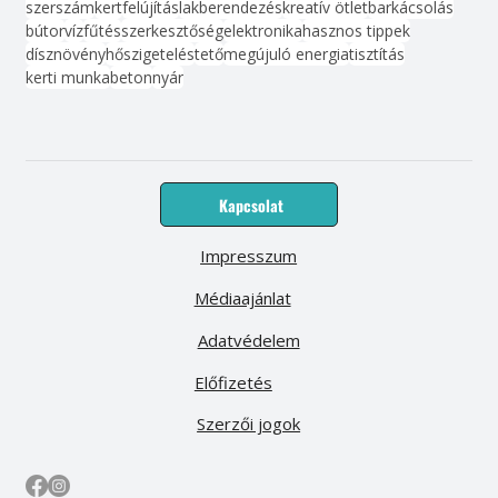
szerszám
kert
felújítás
lakberendezés
kreatív ötlet
barkácsolás
bútor
víz
fűtés
szerkesztőség
elektronika
hasznos tippek
dísznövény
hőszigetelés
tető
megújuló energia
tisztítás
kerti munka
beton
nyár
Kapcsolat
Impresszum
Médiaajánlat
Adatvédelem
Előfizetés
Szerzői jogok