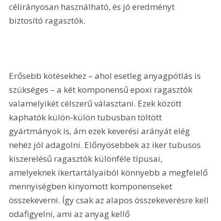
célirányosan használható, és jó eredményt 
biztosító ragasztók.
Erősebb kötésekhez – ahol esetleg anyagpótlás is 
szükséges – a két komponensű epoxi ragasztók 
valamelyikét célszerű választani. Ezek között 
kaphatók külön-külön tubusban töltött 
gyártmányok is, ám ezek keverési arányát elég 
nehéz jól adagolni. Előnyösebbek az iker tubusos 
kiszerelésű ragasztók különféle típusai, 
amelyeknek ikertartályaiból könnyebb a megfelelő 
mennyiségben kinyomott komponenseket 
összekeverni. Így csak az alapos összekeverésre kell 
odafigyelni, ami az anyag kellő 