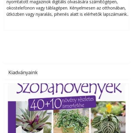
nyomtatott magazinok digitális olvasására számítógépen,
okostelefonon vagy táblagépen. Kényelmesen az otthonában,
útközben vagy nyaralás, pihenés alatt is elérhetők lapszámaink.
ú
Bárhol, bármikor, akár külföldön élve vagy dolgozva is
B
olvashatók az Ezermester lapszámai. A Laptapir kényelmes
megoldás, mert: – t
Kiadványaink