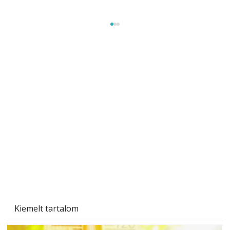
A varrógép és a varrás
Kiemelt tartalom