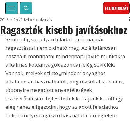
FELIRATKOZÁS
2016. márc. 14.
4 perc olvasás
Ragasztók kisebb javításokhoz
Szinte alig van olyan feladat, ami ma már 
ragasztással nem oldható meg. Az általánosan 
használt, mondhatni mindennapi javító munkákra 
alkalmas kötőanyagok azonban elég sokfélék. 
Vannak, melyek szinte „minden” anyaghoz 
általánosan használhatók, míg másokat speciális, 
többnyire megadott anyagféleségek 
összeerősítésére fejlesztettek ki. Fajtáik között így 
elég nehéz eligazodni, hogy az adott feladathoz 
mikor, melyik ragasztó használata a megfelelő.