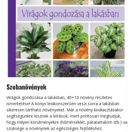
Szobanövények
Virágok gondozása a lakásban, 40+10 növény részletes
ismertetése! A könyv lexikonszerűen veszi sorra a lakásban
s
sikeresen tart­ha­tó növényeket. Már a növény kiválasztásakor
h
segítségünkre lesznek a leírások, mert pontosan megtudjuk,
k
hogy milyen körülményekre (hőmérséklet, páratartalom stb.) van
szüksége a növénynek az egészséges fejlődéshez.