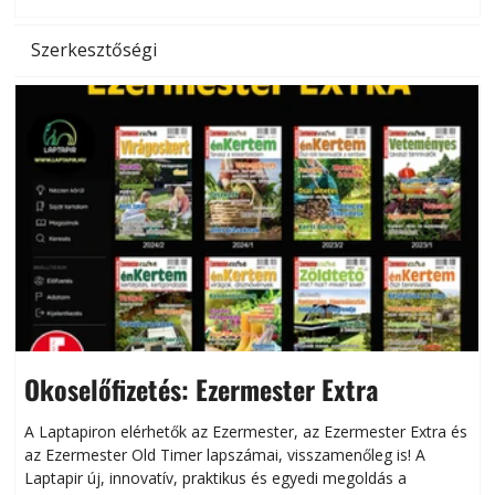
l
Szerkesztőségi
Okoselőfizetés: Ezermester Extra
A Laptapiron elérhetők az Ezermester, az Ezermester Extra és
az Ezermester Old Timer lapszámai, visszamenőleg is! A
Laptapir új, innovatív, praktikus és egyedi megoldás a
L