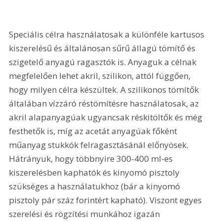
Speciális célra használatosak a különféle kartusos 
kiszerelésű és általánosan sűrű állagú tömítő és 
szigetelő anyagú ragasztók is. Anyaguk a célnak 
megfelelően lehet akril, szilikon, attól függően, 
hogy milyen célra készültek. A szilikonos tömítők 
általában vízzáró réstömítésre használatosak, az 
akril alapanyagúak ugyancsak réskitöltők és még 
festhetők is, míg az acetát anyagúak főként 
műanyag stukkók felragasztásánál előnyösek. 
Hátrányuk, hogy többnyire 300-400 ml-es 
kiszerelésben kaphatók és kinyomó pisztoly 
szükséges a használatukhoz (bár a kinyomó 
pisztoly pár száz forintért kapható). Viszont egyes 
szerelési és rögzítési munkához igazán 