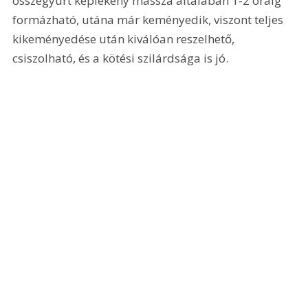
összegyúrt képlékeny massza általában 1-2 óráig 
formázható, utána már keményedik, viszont teljes 
kikeményedése után kiválóan reszelhető, 
csiszolható, és a kötési szilárdsága is jó.