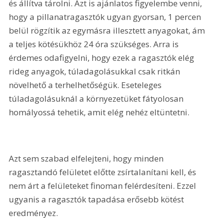
és állítva tárolni. Azt is ajánlatos figyelembe venni, 
hogy a pillanatragasztók ugyan gyorsan, 1 percen 
belül rögzítik az egymásra illesztett anyagokat, ám 
a teljes kötésükhöz 24 óra szükséges. Arra is 
érdemes odafigyelni, hogy ezek a ragasztók elég 
rideg anyagok, túladagolásukkal csak ritkán 
növelhető a terhelhetőségük. Eseteleges 
túladagolásuknál a környezetüket fátyolosan 
homályossá tehetik, amit elég nehéz eltüntetni. 
Azt sem szabad elfelejteni, hogy minden 
ragasztandó felületet előtte zsírtalanítani kell, és 
nem árt a felületeket finoman felérdesíteni. Ezzel 
ugyanis a ragasztók tapadása erősebb kötést 
eredményez. 