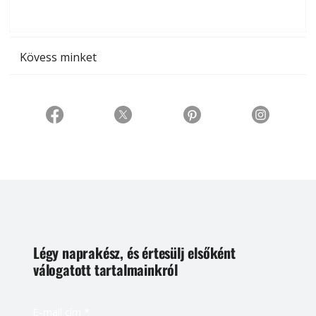
t
Kövess minket
Légy naprakész, és értesülj elsőként
válogatott tartalmainkról
E-mail cím
*