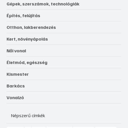
Gépek, szerszámok, technológiák
Építés, felújítás
Otthon, lakberendezés
Kert, növényápolás
Női vonal
Életmód, egészség
Kismester
Barkács
Vonalzó
Népszerű címkék