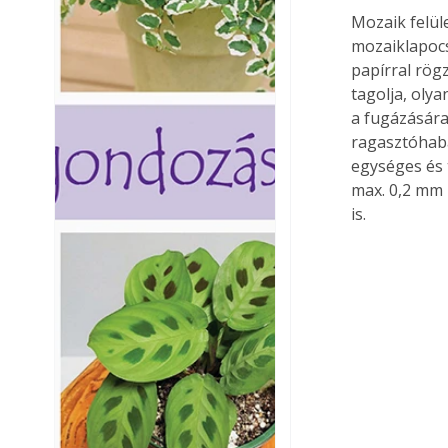
Mozaik felül
mozaiklapocs
papírral rög
tagolja, oly
a fugázására
ragasztóhaba
egységes és t
max. 0,2 mm 
is.