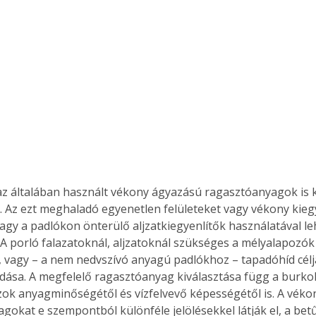
z általában használt vékony ágyazású ragasztóanyagok is 
 Az ezt meghaladó egyenetlen felületeket vagy vékony kiegy
vagy a padlókon önterülő aljzatkiegyenlítők használatával le
. A porló falazatoknál, aljzatoknál szükséges a mélyalapozó
, vagy – a nem nedvszívó anyagú padlókhoz – tapadóhíd céljá
dása. A megfelelő ragasztóanyag kiválasztása függ a burkol
zok anyagminőségétől és vízfelvevő képességétől is. A vék
gokat e szempontból különféle jelölésekkel látják el, a betű