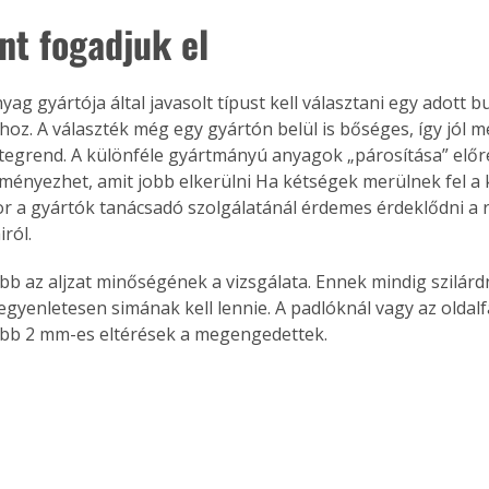
nt fogadjuk el
ag gyártója által javasolt típust kell választani egy adott b
hoz. A választék még egy gyártón belül is bőséges, így jól 
tegrend. A különféle gyártmányú anyagok „párosítása” előr
ményezhet, amit jobb elkerülni Ha kétségek merülnek fel a 
kor a gyártók tanácsadó szolgálatánál érdemes érdeklődni a 
ról.
bb az aljzat minőségének a vizsgálata. Ennek mindig szilár
egyenletesen simának kell lennie. A padlóknál vagy az oldal
jebb 2 mm-es eltérések a megengedettek.