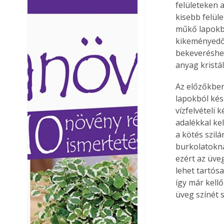
felületeken 
Ezermester lapszámai. A
Ezermester lapszámai
kisebb felül
Laptapir kényelmes megoldás,
Laptapir kényelmes 
műkő lapokbó
mert: – t
mert: – t
kikeményedő 
bekeveréshez
anyag kristá
Az előzőkben
lapokból kés
vízfelvételi 
adalékkal kel
a kötés szil
burkolatoknál
ezért az üve
lehet tartós
így már kellő
üveg színét 