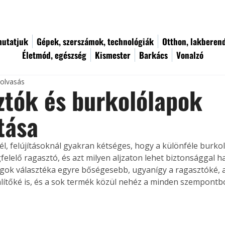
utatjuk
Gépek, szerszámok, technológiák
Otthon, lakberen
Életmód, egészség
Kismester
Barkács
Vonalzó
 olvasás
tók és burkolólapok
tása
él, felújításoknál gyakran kétséges, hogy a különféle burko
elelő ragasztó, és azt milyen aljzaton lehet biztonsággal ha
ok választéka egyre bőségesebb, ugyanígy a ragasztóké, a
nlítőké is, és a sok termék közül nehéz a minden szempontbó