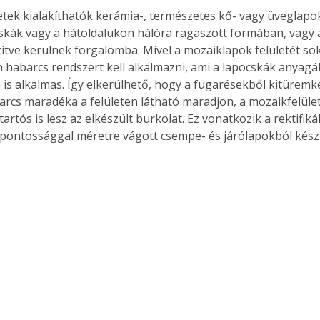
etek kialakíthatók kerámia-, természetes kő- vagy üveglapok
kák vagy a hátoldalukon hálóra ragaszott formában, vagy a
zítve kerülnek forgalomba. Mivel a mozaiklapok felületét so
an habarcs rendszert kell alkalmazni, ami a lapocskák anyag
 is alkalmas. Így elkerülhető, hogy a fugarésekből kitüremk
rcs maradéka a felületen látható maradjon, a mozaikfelület 
artós is lesz az elkészült burkolat. Ez vonatkozik a rektifikál
pontossággal méretre vágott csempe- és járólapokból kész