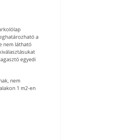
urkolólap 
meghatározható a 
e nem látható 
kiválasztásukat 
ragasztó egyedi 
dnak, nem 
falakon 1 m2-en 