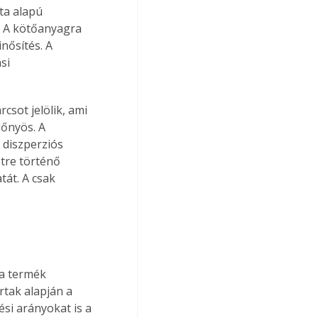
ta alapú 
k. A kötőanyagra 
nősítés. A 
si 
sot jelölik, ami 
lőnyös. A 
 diszperziós 
tre történő 
át. A csak 
 a termék 
rtak alapján a 
si arányokat is a 