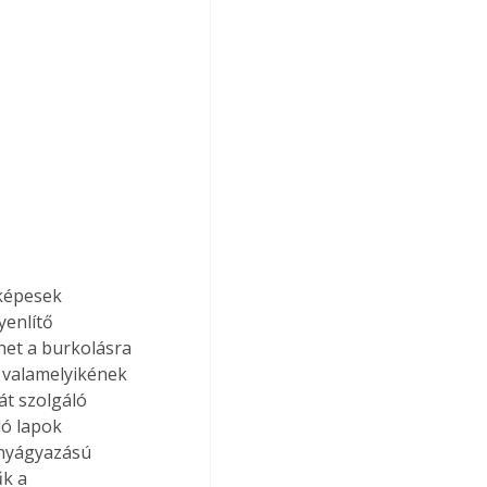
képesek 
enlítő 
het a burkolásra 
k valamelyikének 
t szolgáló 
ó lapok 
onyágyazású 
k a 