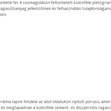
ntetik fel. A csomagoláson feltüntetett különféle piktogra
ragasztóanyag jellemzőinek és felhasználási tulajdonságai
ben.
Együtt jobban megéri!
Bővebb információ itt!
k az
Együtt jobban megéri! A
mester
könyvek tetszőleges
er Old
párosítással kedvezményes
áron, 0 Ft postaköltséggel
ptapir új,
megrendelhetők!
és egyedi
tt
lvasására
elefonon
nyelmesen
ben vagy
t is
. Bárhol,
rámia lapok felülete az alsó oldalukon nyitott pórusú, amin 
ön élve
és megtapadnak a különféle cement- és diszperziós ragasz
ashatók az