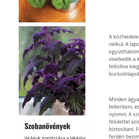
A közhiedele
nélkül. A la
együtthatói
viselkedik a 
feltöltve kie
burkolólapok
Minden ágyaz
felteríteni, 
nyomni. A sz
felülettel a
Szobanövények
Virágoskert: k
biztosítani. 
teraszon, laká
ferdén besim
Virágok gondozása a lakásban,