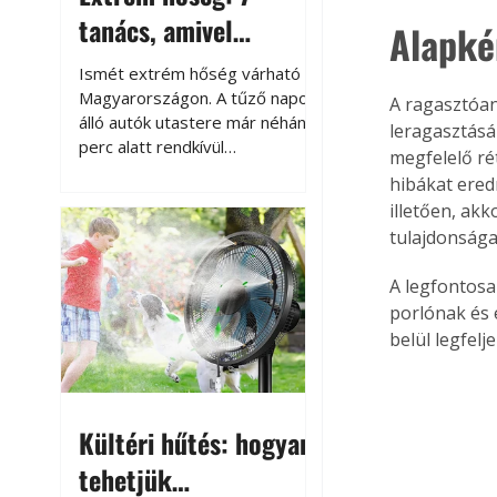
tanács, amivel
Alapké
megóvhatjuk
Ismét extrém hőség várható
autónkat a nyári
Magyarországon. A tűző napon
A ragasztóany
álló autók utastere már néhány
leragasztásá
károktól
perc alatt rendkívül
megfelelő ré
felmelegszik, és rövid időn belül
hibákat ered
akár a 60-70 °C-ot is
illetően, ak
megközelítheti. Ez nemcsak a
tulajdonságai
beszállást teszi kellemetlenné,
hanem az autó állapotára és a
A legfontosa
benne hagyott tárgyakra is
porlónak és 
káros hatással lehet. Néhány
belül legfel
egyszerű óvintézkedéssel
azonban jelentősen
csökkenthetjük a hőség káros
hatásait.
Kültéri hűtés: hogyan
tehetjük