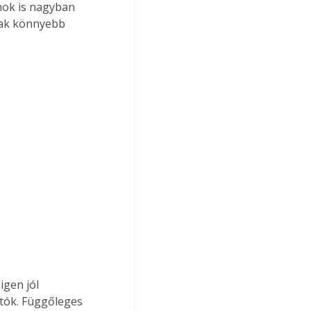
mok is nagyban 
nak könnyebb 
igen jól 
tók. Függőleges 