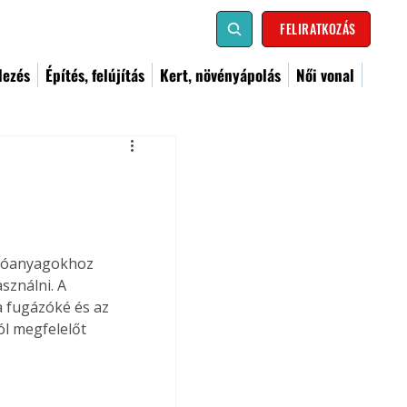
FELIRATKOZÁS
dezés
Építés, felújítás
Kert, növényápolás
Női vonal
ló­anyagokhoz 
sználni. A 
 fugázóké és az 
l megfelelőt 