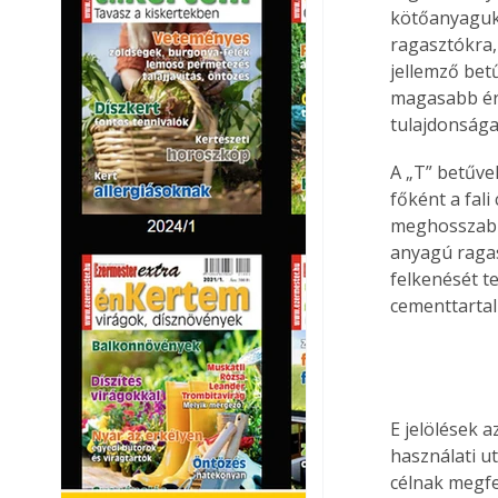
kötőanyagukr
ragasztókra, 
jellemző bet
magasabb ért
tulajdonságai
A „T” betűve
főként a fal
meghosszabbí
anyagú ragas
felkenését t
cementtartal
E jelölések 
használati u
célnak megfe