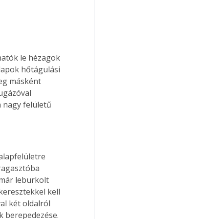
atók le hézagok 
lapok hőtágulási 
eg másként 
fugázóval 
 nagy felületű 
lapfelületre 
 ragasztóba 
már leburkolt 
eresztekkel kell 
l két oldalról 
k berepedezése. 