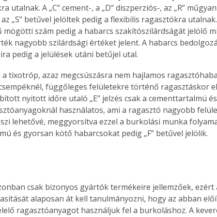
a utalnak. A „C” cement-, a „D” diszperziós-, az „R” műgyan
az „S” betűvel jelöltek pedig a flexibilis ragasztókra utalna
ű mögötti szám pedig a habarcs szakítószilárdságát jelölő mi
ék nagyobb szilárdsági értéket jelent. A habarcs bedolgozá
ra pedig a jelülések utáni betűjel utal.
l a tixotróp, azaz megcsúszásra nem hajlamos ragasztóhabarc
i csempéknél, függőleges felületekre történő ragasztáskor e
tott nyitott időre utaló „E” jelzés csak a cementtartalmú és
ztóanyagoknál használatos, ami a ragasztó nagyobb felüle
eszi lehetővé, meggyorsítva ezzel a burkolási munka folyamat
mú és gyorsan kötő habarcsokat pedig „F” betűvel jelölik.
azonban csak bizonyos gyártók termékeire jellemzőek, ezért
tasítását alaposan át kell tanulmányozni, hogy az abban előí
lelő ragasztóanyagot használjuk fel a burkoláshoz. A keveré