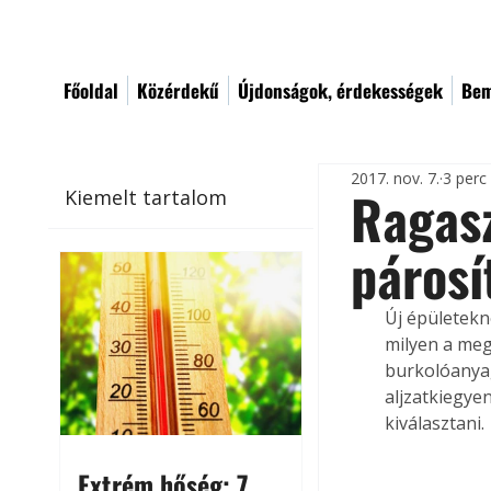
Főoldal
Közérdekű
Újdonságok, érdekességek
Bem
2017. nov. 7.
3 perc
Ragasz
Kiemelt tartalom
párosí
Új épületekn
milyen a megf
burkolóanyag
aljzatkiegye
kiválasztani.
Extrém hőség: 7