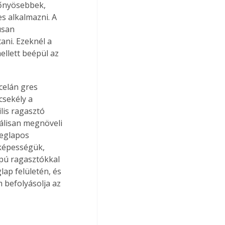
lőnyösebbek, 
 alkalmazni. A 
usan 
ni. Ezeknél a 
llett beépül az 
celán gres 
csekély a 
lis ragasztó 
málisan megnöveli 
veglapos 
 képességük, 
pú ragasztókkal 
ap felületén, és 
m befolyásolja az 