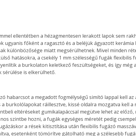
mmel ellentétben a hézagmentesen lerakott lapok sem rakh
pok ugyanis főként a ragasztó és a beléjük ágyazott kerámia 
nak különbözősége miatt megsérülhetnek. Mivel minden rét
külső hatásokra, a csekély 1 mm szélességű fugák flexibilis 
gyenlítik a burkolaton keletkező feszültségeket, és így még a
 sérülése is elkerülhető.
ó habarcsot a megadott fogmélységű simító lappal kell az a
és a burkolólapokat ráillesztve, kissé oldalra mozgatva kell a
intbeli eltéréseket gumikalapáccsal megütve lehet az előző, 
zonos szintbe hozni, a fugák egységes méretét pedig csempek
ertben,
Gyógyító növények: a
Fugázáskor a rések kitisztítása után flexibilis fugázó masszáva
sban
természet kincsei az
ítva, esetenként tömörítve gátolható meg a szélesebb fugá