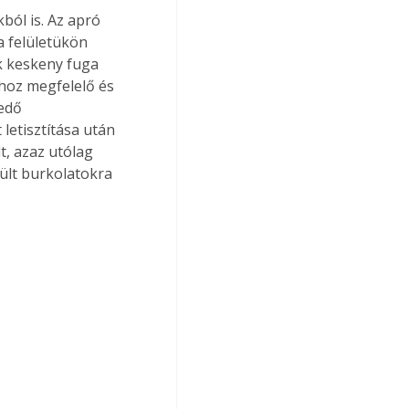
ból is. Az apró 
 felületükön 
k keskeny fuga 
ához megfelelő és 
edő 
letisztítása után 
t, azaz utólag 
ült burkolatokra 