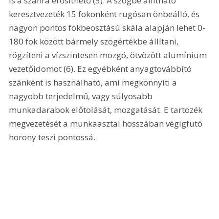
is a szánra erősíthető (5). A szögbe állítható 
keresztvezeték 15 fokonként rugósan önbeálló, és 
nagyon pontos fokbeosztású skála alapján lehet 0-
180 fok között bármely szögértékbe állítani, 
rögzíteni a vízszintesen mozgó, ötvözött alumínium 
vezetőidomot (6). Ez egyébként anyagtovábbító 
szánként is használható, ami megkönnyíti a 
nagyobb terjedelmű, vagy súlyosabb 
munkadarabok előtolását, mozgatását. E tartozék 
megvezetését a munkaasztal hosszában végigfutó 
horony teszi pontossá. 