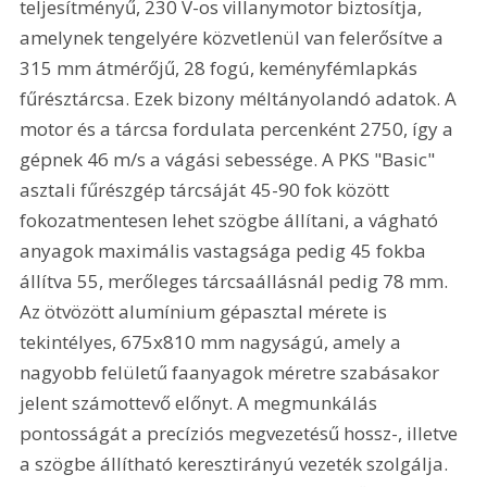
teljesítményű, 230 V-os villanymotor biztosítja, 
amelynek tengelyére közvetlenül van felerősítve a 
315 mm átmérőjű, 28 fogú, keményfémlapkás 
fűrésztárcsa. Ezek bizony méltányolandó adatok. A 
motor és a tárcsa fordulata percenként 2750, így a 
gépnek 46 m/s a vágási sebessége. A PKS "Basic" 
asztali fűrészgép tárcsáját 45-90 fok között 
fokozatmentesen lehet szögbe állítani, a vágható 
anyagok maximális vastagsága pedig 45 fokba 
állítva 55, merőleges tárcsaállásnál pedig 78 mm. 
Az ötvözött alumínium gépasztal mérete is 
tekintélyes, 675x810 mm nagyságú, amely a 
nagyobb felületű faanyagok méretre szabásakor 
jelent számottevő előnyt. A megmunkálás 
pontosságát a precíziós megvezetésű hossz-, illetve 
a szögbe állítható keresztirányú vezeték szolgálja. 