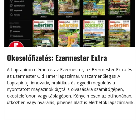
Okoselőfizetés: Ezermester Extra
A Laptapiron elérhetők az Ezermester, az Ezermester Extra és
az Ezermester Old Timer lapszámai, visszamenőleg is! A
Laptapir új, innovatív, praktikus és egyedi megoldás a
L
nyomtatott magazinok digitális olvasására számítógépen,
okostelefonon vagy táblagépen. Kényelmesen az otthonában,
útközben vagy nyaralás, pihenés alatt is elérhetők lapszámaink.
ú
Bárhol, bármikor, akár külföldön élve vagy dolgozva is
B
olvashatók az Ezermester lapszámai. A Laptapir kényelmes
megoldás, mert: – t