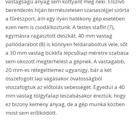
vastagságú anyag sem kottyant meg neki. Elszívó 
berendezés híján természetesen szanaszéjjel szórta 
a fűrészport, ám egy ilyen hatékony gép esetében 
ezen nem is csodálkoztunk. A testes staflit (7), 
egymásra ragasztott deszkát, 40 mm vastag 
pallódarabot (8) is könnyen feldaraboltuk vele, sőt 
a 30 mm vastag bükkfa lépcsőlap méretre szabása 
sem okozott megterhelést a gépnek. A vastagabb, 
20 mm-es rétegeltlemez ugyanígy, bár a két 
összefogott lap vágásakor óvatosságból 
visszafogtuk az előtolás sebességét. Egyedül a 40 
mm vastag tölgyfalap leszabásakor éreztük, hogy 
ez bizony kemény anyag, de a gép munka közben 
most sem erőlködött. 