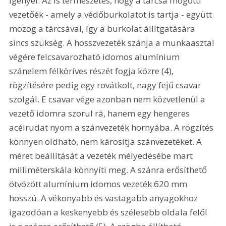
igényel. Az is természetes, hogy a tárcsa mögötti 
vezetőék - amely a védőburkolatot is tartja - együtt 
mozog a tárcsával, így a burkolat állítgatására 
sincs szükség. A hosszvezeték szánja a munkaasztal 
végére felcsavarozható idomos alumínium 
szánelem félköríves részét fogja közre (4), 
rögzítésére pedig egy rovátkolt, nagy fejű csavar 
szolgál. E csavar vége azonban nem közvetlenül a 
vezető idomra szorul rá, hanem egy hengeres 
acélrudat nyom a szánvezeték hornyába. A rögzítés 
könnyen oldható, nem károsítja szánvezetéket. A 
méret beállítását a vezeték mélyedésébe mart 
milliméterskála könnyíti meg. A szánra erősíthető 
ötvözött alumínium idomos vezeték 620 mm 
hosszú. A vékonyabb és vastagabb anyagokhoz 
igazodóan a keskenyebb és szélesebb oldala felől 