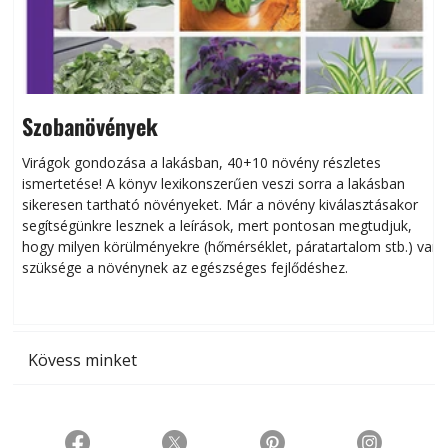
Szobanövények
Virágok gondozása a lakásban, 40+10 növény részletes
ismertetése! A könyv lexikonszerűen veszi sorra a lakásban
s
sikeresen tart­ha­tó növényeket. Már a növény kiválasztásakor
h
segítségünkre lesznek a leírások, mert pontosan megtudjuk,
k
hogy milyen körülményekre (hőmérséklet, páratartalom stb.) van
szüksége a növénynek az egészséges fejlődéshez.
t
Kövess minket