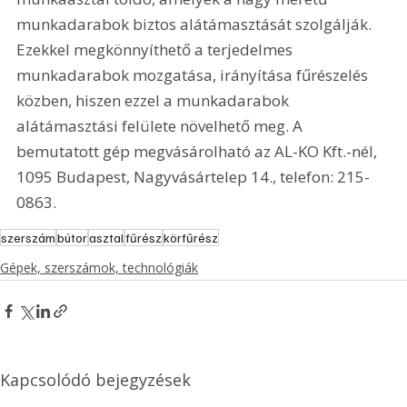
munkadarabok biztos alátámasztását szolgálják. 
Ezekkel megkönnyíthető a terjedelmes 
munkadarabok mozgatása, irányítása fűrészelés 
közben, hiszen ezzel a munkadarabok 
alátámasztási felülete növelhető meg. A 
bemutatott gép megvásárolható az AL-KO Kft.-nél, 
1095 Budapest, Nagyvásártelep 14., telefon: 215-
0863.   
szerszám
bútor
asztal
fűrész
körfűrész
Gépek, szerszámok, technológiák
Kapcsolódó bejegyzések