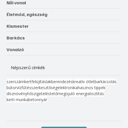
Női vonal
Életmód, egészség
Kismester
Barkács
Vonalzó
Népszerű címkék
szerszám
kert
felújítás
lakberendezés
kreatív ötlet
barkácsolás
bútor
víz
fűtés
szerkesztőség
elektronika
hasznos tippek
dísznövény
hőszigetelés
tető
megújuló energia
tisztítás
kerti munka
beton
nyár