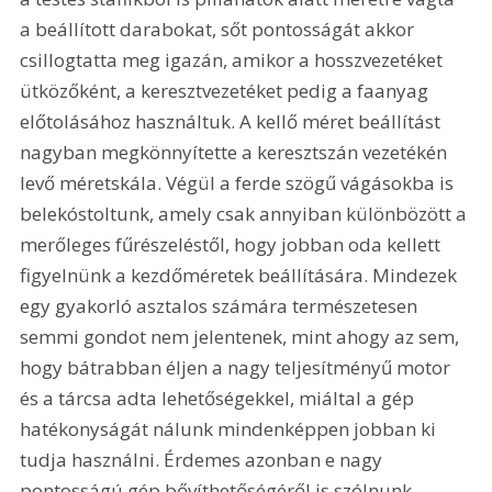
a beállított darabokat, sőt pontosságát akkor 
csillogtatta meg igazán, amikor a hosszvezetéket 
ütközőként, a keresztvezetéket pedig a faanyag 
előtolásához használtuk. A kellő méret beállítást 
nagyban megkönnyítette a keresztszán vezetékén 
levő méretskála. Végül a ferde szögű vágásokba is 
belekóstoltunk, amely csak annyiban különbözött a 
merőleges fűrészeléstől, hogy jobban oda kellett 
figyelnünk a kezdőméretek beállítására. Mindezek 
egy gyakorló asztalos számára természetesen 
semmi gondot nem jelentenek, mint ahogy az sem, 
hogy bátrabban éljen a nagy teljesítményű motor 
és a tárcsa adta lehetőségekkel, miáltal a gép 
hatékonyságát nálunk mindenképpen jobban ki 
tudja használni. Érdemes azonban e nagy 
pontosságú gép bővíthetőségéről is szólnunk, 