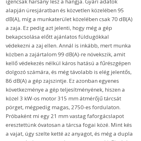
igencsak harsány lesz a hangja. Gyári adatok 
alapján üresjáratban és közvetlen közelében 95 
dB(A), míg a munkaterület közelében csak 70 dB(A) 
a zaja. Ez pedig azt jelenti, hogy még a gép 
bekapcsolása előtt ajánlatos füldugókkal 
védekezni a zaj ellen. Annál is inkább, mert munka 
közben a zajártalom 99 dB(A)-re növekszik, amit 
kellő védekezés nélkül káros hatású a fűrészgépen 
dolgozó számára, és még távolabb is elég jelentős, 
86 dB(A) a gép zajszintje. Ez azonban egyenes 
következménye a gép teljesítményének, hiszen a 
közel 3 kW-os motor 315 mm átmérőjű tárcsát 
pörget, mégpedig magas, 2750-es fordulaton. 
Próbaként mi egy 21 mm vastag faforgácslapot 
eresztettünk óvatosan a tárcsa fogai közé. Mint kés 
a vajat, úgy szelte ketté az anyagot, és még a dupla 