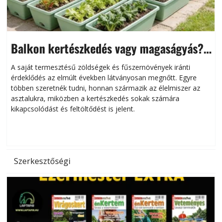
Balkon kertészkedés vagy magaságyás?
Helytakarékos kertészkedés
A saját termesztésű zöldségek és fűszernövények iránti
érdeklődés az elmúlt években látványosan megnőtt. Egyre
többen szeretnék tudni, honnan származik az élelmiszer az
l
asztalukra, miközben a kertészkedés sokak számára
kikapcsolódást és feltöltődést is jelent.
é
d
Szerkesztőségi