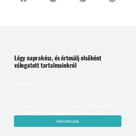
Légy naprakész, és értesülj elsőként
válogatott tartalmainkról
E-mail cím
*
Igen, szeretnék feliratkozni, és elfogadom az 
adatkezelést. 
Adatvédelmi tájékoztató
Feliratkozás