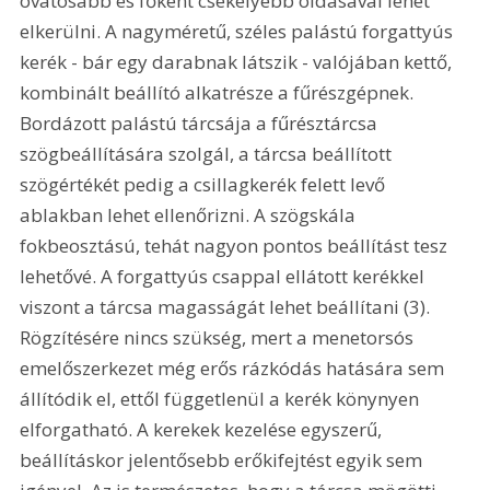
óvatosabb és főként csekélyebb oldásával lehet 
elkerülni. A nagyméretű, széles palástú forgattyús 
kerék - bár egy darabnak látszik - valójában kettő, 
kombinált beállító alkatrésze a fűrészgépnek. 
Bordázott palástú tárcsája a fűrésztárcsa 
szögbeállítására szolgál, a tárcsa beállított 
szögértékét pedig a csillagkerék felett levő 
ablakban lehet ellenőrizni. A szögskála 
fokbeosztású, tehát nagyon pontos beállítást tesz 
lehetővé. A forgattyús csappal ellátott kerékkel 
viszont a tárcsa magasságát lehet beállítani (3). 
Rögzítésére nincs szükség, mert a menetorsós 
emelőszerkezet még erős rázkódás hatására sem 
állítódik el, ettől függetlenül a kerék könynyen 
elforgatható. A kerekek kezelése egyszerű, 
beállításkor jelentősebb erőkifejtést egyik sem 