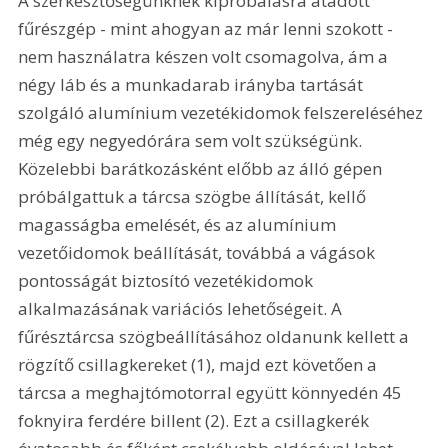
A szerkesztőségünknek kipróbálásra átadott 
fűrészgép - mint ahogyan az már lenni szokott - 
nem használatra készen volt csomagolva, ám a 
négy láb és a munkadarab irányba tartását 
szolgáló alumínium vezetékidomok felszereléséhez 
még egy negyedórára sem volt szükségünk. 
Közelebbi barátkozásként előbb az álló gépen 
próbálgattuk a tárcsa szögbe állítását, kellő 
magasságba emelését, és az alumínium 
vezetőidomok beállítását, továbbá a vágások 
pontosságát biztosító vezetékidomok 
alkalmazásának variációs lehetőségeit. A 
fűrésztárcsa szögbeállításához oldanunk kellett a 
rögzítő csillagkereket (1), majd ezt követően a 
tárcsa a meghajtómotorral együtt könnyedén 45 
foknyira ferdére billent (2). Ezt a csillagkerék 