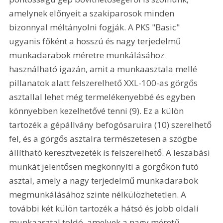
amelynek előnyeit a szakiparosok minden 
bizonnyal méltányolni fogják. A PKS "Basic" 
ugyanis főként a hosszú és nagy terjedelmű 
munkadarabok méretre munkálásához 
használható igazán, amit a munkaasztala mellé 
pillanatok alatt felszerelhető XXL-100-as görgős 
asztallal lehet még termelékenyebbé és egyben 
könnyebben kezelhetővé tenni (9). Ez a külön 
tartozék a gépállvány befogósaruira (10) szerelhető 
fel, és a görgős asztalra természetesen a szögbe 
állítható keresztvezeték is felszerelhető. A leszabási 
munkát jelentősen megkönnyíti a görgőkön futó 
asztal, amely a nagy terjedelmű munkadarabok 
megmunkálásához szinte nélkülözhetetlen. A 
további két külön tartozék a hátsó és jobb oldali 
munkaasztal toldó, amelyek a nagy méretű 