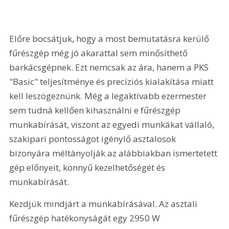
Előre bocsátjuk, hogy a most bemutatásra kerülő 
fűrészgép még jó akarattal sem minősíthető 
barkácsgépnek. Ezt nemcsak az ára, hanem a PKS 
"Basic" teljesítménye és precíziós kialakítása miatt 
kell leszögeznünk. Még a legaktívabb ezermester 
sem tudná kellően kihasználni e fűrészgép 
munkabírását, viszont az egyedi munkákat vállaló, 
szakipari pontosságot igénylő asztalosok 
bizonyára méltányolják az alábbiakban ismertetett 
gép előnyeit, könnyű kezelhetőségét és 
munkabírását. 
Kezdjük mindjárt a munkabírásával. Az asztali 
fűrészgép hatékonyságát egy 2950 W 