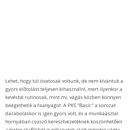
Lehet, hogy túl óvatosak voltunk, de nem kívántuk a 
gyors előtolást teljesen kihasználni, mert ilyenkor a 
kevésbé rutinosak, mint mi, vágás közben könnyen 
beégethetik a faanyagot. A PKS "Basic" a sorozat 
daraboláskor is igen gyors volt, és a munkaasztal 
hornyában csúszó keresztvezetéknek köszönhetően 
a testes staflikból is pillanatok alatt méretre vágta 