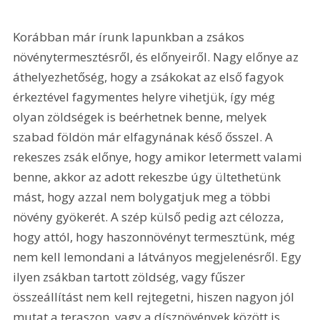
Korábban már írunk lapunkban a zsákos 
növénytermesztésről, és előnyeiről. Nagy előnye az 
áthelyezhetőség, hogy a zsákokat az első fagyok 
érkeztével fagymentes helyre vihetjük, így még 
olyan zöldségek is beérhetnek benne, melyek 
szabad földön már elfagynának késő ősszel. A 
rekeszes zsák előnye, hogy amikor letermett valami 
benne, akkor az adott rekeszbe úgy ültethetünk 
mást, hogy azzal nem bolygatjuk meg a többi 
növény gyökerét. A szép külső pedig azt célozza, 
hogy attól, hogy haszonnövényt termesztünk, még 
nem kell lemondani a látványos megjelenésről. Egy 
ilyen zsákban tartott zöldség, vagy fűszer 
összeállítást nem kell rejtegetni, hiszen nagyon jól 
mutat a teraszon, vagy a dísznövények között is.