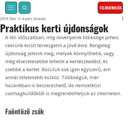
FELIRATKOZÁS
2019. febr. 5.
4 perc olvasás
Praktikus kerti újdonságok
A téli időszakban, míg növényeink többsége pihen, 
ráérünk kicsit tervezgetni a jövő évre. Rengeteg 
újdonság jelenik meg, melyek könnyíthetik, vagy 
még élvezetesebbé tehetik a kertészkedést, és 
szebbé a kertet. Közülük sok igen egyszerű, ám 
annál ötletesebb eszköz. Többségük, már 
hazánkban is beszerezhető, de nemzetközi 
csomagküldőktől is megrendelhetjük az interneten.
Faöntöző zsák