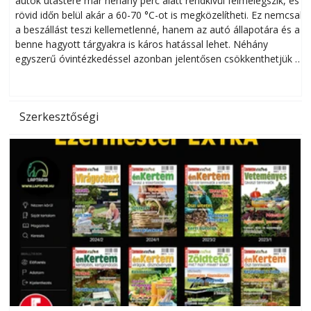
autók utastere már néhány perc alatt rendkívül felmelegszik, és
rövid időn belül akár a 60-70 °C-ot is megközelítheti. Ez nemcsak
n
a beszállást teszi kellemetlenné, hanem az autó állapotára és a
benne hagyott tárgyakra is káros hatással lehet. Néhány
egyszerű óvintézkedéssel azonban jelentősen csökkenthetjük a
hőség káros hatásait.
l
Szerkesztőségi