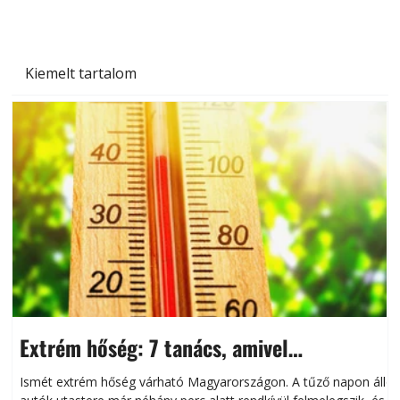
Kiemelt tartalom
Extrém hőség: 7 tanács, amivel
megóvhatjuk autónkat a nyári károktól
Ismét extrém hőség várható Magyarországon. A tűző napon álló