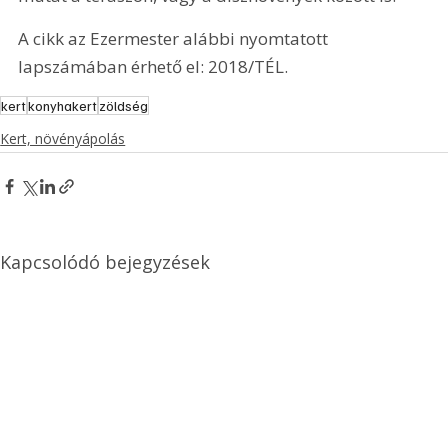
A cikk az Ezermester alábbi nyomtatott 
lapszámában érhető el: 2018/TÉL.
kert
konyhakert
zöldség
Kert, növényápolás
Kapcsolódó bejegyzések