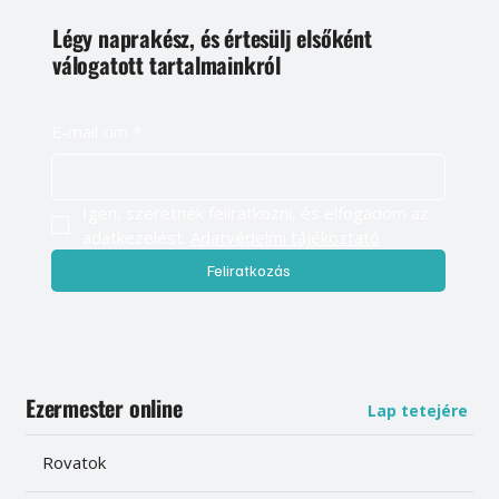
Légy naprakész, és értesülj elsőként
válogatott tartalmainkról
E-mail cím
*
Igen, szeretnék feliratkozni, és elfogadom az 
adatkezelést. 
Adatvédelmi tájékoztató
Feliratkozás
Ezermester online
Lap tetejére
Rovatok