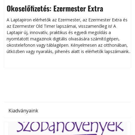
Okoselőfizetés: Ezermester Extra
A Laptapiron elérhetők az Ezermester, az Ezermester Extra és
az Ezermester Old Timer lapszámai, visszamenőleg is! A
Laptapir új, innovatív, praktikus és egyedi megoldás a
L
nyomtatott magazinok digitális olvasására számítógépen,
okostelefonon vagy táblagépen. Kényelmesen az otthonában,
útközben vagy nyaralás, pihenés alatt is elérhetők lapszámaink.
ú
Bárhol, bármikor, akár külföldön élve vagy dolgozva is
B
olvashatók az Ezermester lapszámai. A Laptapir kényelmes
megoldás, mert: – t
Kiadványaink