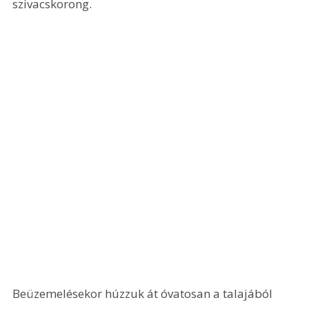
szivacskorong.
Beüzemelésekor húzzuk át óvatosan a talajából 