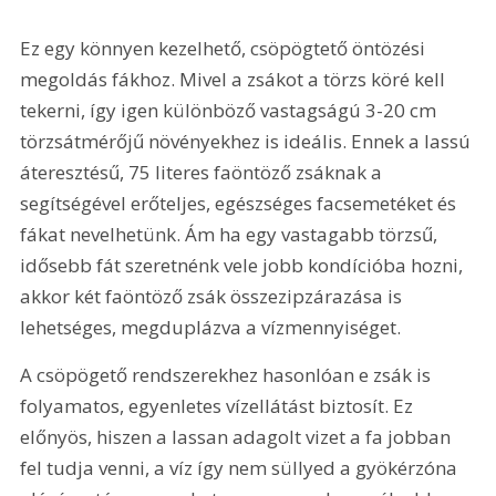
Ez egy könnyen kezelhető, csöpögtető öntözési 
megoldás fákhoz. Mivel a zsákot a törzs köré kell 
tekerni, így igen különböző vastagságú 3-20 cm 
törzsátmérőjű növényekhez is ideális. Ennek a lassú 
áteresztésű, 75 literes faöntöző zsáknak a 
segítségével erőteljes, egészséges facsemetéket és 
fákat nevelhetünk. Ám ha egy vastagabb törzsű, 
idősebb fát szeretnénk vele jobb kondícióba hozni, 
akkor két faöntöző zsák összezipzárazása is 
lehetséges, megduplázva a vízmennyiséget.
A csöpögető rendszerekhez hasonlóan e zsák is 
folyamatos, egyenletes vízellátást biztosít. Ez 
előnyös, hiszen a lassan adagolt vizet a fa jobban 
fel tudja venni, a víz így nem süllyed a gyökérzóna 