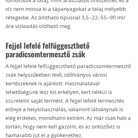
tömörödik a talaj, mint árasztásos öntözésnél, és a 
víz nem mossa ki a tápanyagokat a talaj mélyebb 
rétegeibe. Az állítható típusnál 3,5–22–55–90 ml/
óra vízleadás oldható meg.
Fejjel lefelé felfüggeszthető 
paradicsomtermesztő zsák
A fejjel lefelé felfüggeszthető paradicsomtermesztő 
zsák helyszűkében lévő, időhiányos városi 
kertészeknek is ajánlott. Használatával 
lehetőségünk lesz kis erkélyen, kert nélkül is 
szüretelni saját termést. A fejjel lefelé termesztés 
előnye a helykihasználás, valamint látványnak is 
elég érdekes, mondhatni extrém. Az már csak hab a 
tortán, hogy nem kell gazolni, és az öntözővíz is 
hamarabb jut el a gyökerekhez.