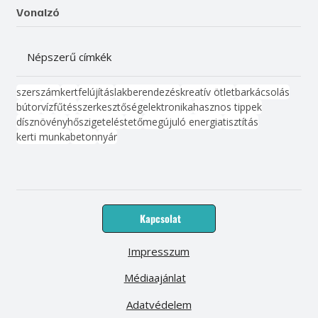
Vonalzó
Népszerű címkék
szerszám
kert
felújítás
lakberendezés
kreatív ötlet
barkácsolás
bútor
víz
fűtés
szerkesztőség
elektronika
hasznos tippek
dísznövény
hőszigetelés
tető
megújuló energia
tisztítás
kerti munka
beton
nyár
Kapcsolat
Impresszum
Médiaajánlat
Adatvédelem