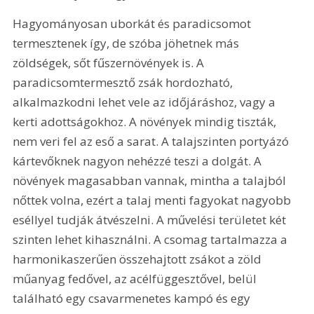
Hagyományosan uborkát és paradicsomot 
termesztenek így, de szóba jöhetnek más 
zöldségek, sőt fűszernövények is. A 
paradicsomtermesztő zsák hordozható, 
alkalmazkodni lehet vele az időjáráshoz, vagy a 
kerti adottságokhoz. A növények mindig tiszták, 
nem veri fel az eső a sarat. A talajszinten portyázó 
kártevőknek nagyon nehézzé teszi a dolgát. A 
növények magasabban vannak, mintha a talajból 
nőttek volna, ezért a talaj menti fagyokat nagyobb 
eséllyel tudják átvészelni. A művelési területet két 
szinten lehet kihasználni. A csomag tartalmazza a 
harmonikaszerűen összehajtott zsákot a zöld 
műanyag fedővel, az acélfüggesztővel, belül 
található egy csavarmenetes kampó és egy 