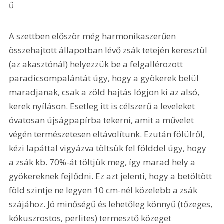
ű 
A szettben először még harmonikaszerűen 
összehajtott állapotban lévő zsák tetején keresztül 
(az akasztónál) helyezzük be a felgallérozott 
paradicsompalántát úgy, hogy a gyökerek belül 
maradjanak, csak a zöld hajtás lógjon ki az alsó, 
kerek nyíláson. Esetleg itt is célszerű a leveleket 
óvatosan újságpapírba tekerni, amit a művelet 
végén természetesen eltávolítunk. Ezután fölülről, 
kézi lapáttal vigyázva töltsük fel földdel úgy, hogy 
a zsák kb. 70%-át töltjük meg, így marad hely a 
gyökereknek fejlődni. Ez azt jelenti, hogy a betöltött 
föld szintje ne legyen 10 cm-nél közelebb a zsák 
szájához. Jó minőségű és lehetőleg könnyű (tőzeges, 
kókuszrostos, perlites) termesztő közeget 