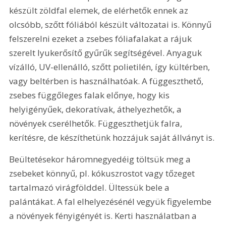
készült zöldfal elemek, de elérhetők ennek az 
olcsóbb, szőtt fóliából készült változatai is. Könnyű 
felszerelni ezeket a zsebes fóliafalakat a rájuk 
szerelt lyukerősítő gyűrűk segítségével. Anyaguk 
vízálló, UV-ellenálló, szőtt polietilén, így kültérben, 
vagy beltérben is használhatóak. A függeszthető, 
zsebes függőleges falak előnye, hogy kis 
helyigényűek, dekoratívak, áthelyezhetők, a 
növények cserélhetők. Függeszthetjük falra, 
kerítésre, de készíthetünk hozzájuk saját állványt is.
Beültetésekor háromnegyedéig töltsük meg a 
zsebeket könnyű, pl. kókuszrostot vagy tőzeget 
tartalmazó virágfölddel. Ültessük bele a 
palántákat. A fal elhelyezésénél vegyük figyelembe 
a növények fényigényét is. Kerti használatban a 