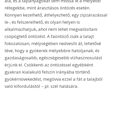
alá, és a tápanyagokat sem mossa le a mélyebb 
rétegekbe, mint árasztásos öntözés esetén. 
Könnyen kezelhető, áthelyezhető, egy zipzárazással 
le-, és felszerelhető, és olyan helyen is 
alkalmazhatjuk, ahol nem lehet megvalósítani 
csöpögtető öntözést. A faöntöző zsák a talajt 
fokozatosan, mélységében nedvesíti át, lehetővé 
téve, hogy a gyökerek mélyebbre hatoljanak, és 
gazdaságosabb, egészségesebb vízhasznosulást 
érjünk el. Csökkenti az öntözéssel egyébként 
gyakran kialakuló felszín irányába történő 
gyökérnövekedést, megóvva ezzel a fát a talajból 
való kifordulástól – pl. szél hatására.