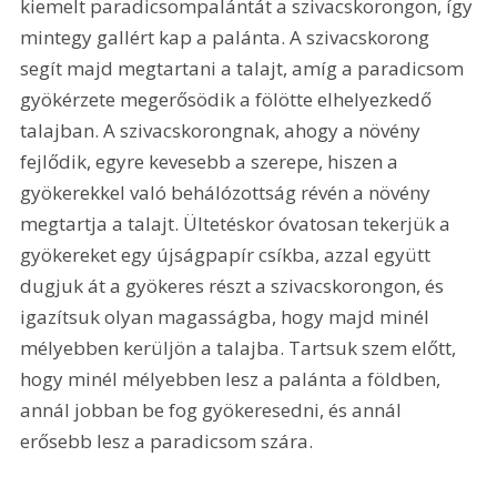
kiemelt paradicsompalántát a szivacskorongon, így 
mintegy gallért kap a palánta. A szivacskorong 
segít majd megtartani a talajt, amíg a paradicsom 
gyökérzete megerősödik a fölötte elhelyezkedő 
talajban. A szivacskorongnak, ahogy a növény 
fejlődik, egyre kevesebb a szerepe, hiszen a 
gyökerekkel való behálózottság révén a növény 
megtartja a talajt. Ültetéskor óvatosan tekerjük a 
gyökereket egy újságpapír csíkba, azzal együtt 
dugjuk át a gyökeres részt a szivacskorongon, és 
igazítsuk olyan magasságba, hogy majd minél 
mélyebben kerüljön a talajba. Tartsuk szem előtt, 
hogy minél mélyebben lesz a palánta a földben, 
annál jobban be fog gyökeresedni, és annál 
erősebb lesz a paradicsom szára.