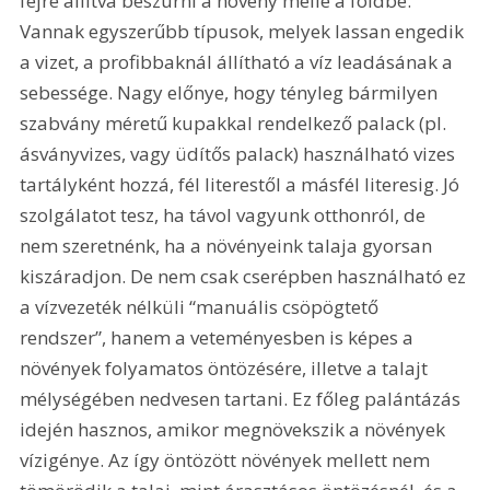
fejre állítva beszúrni a növény mellé a földbe. 
Vannak egyszerűbb típusok, melyek lassan engedik 
a vizet, a profibbaknál állítható a víz leadásának a 
sebessége. Nagy előnye, hogy tényleg bármilyen 
szabvány méretű kupakkal rendelkező palack (pl. 
ásványvizes, vagy üdítős palack) használható vizes 
tartályként hozzá, fél literestől a másfél literesig. Jó 
szolgálatot tesz, ha távol vagyunk otthonról, de 
nem szeretnénk, ha a növényeink talaja gyorsan 
kiszáradjon. De nem csak cserépben használható ez 
a vízvezeték nélküli “manuális csöpögtető 
rendszer”, hanem a veteményesben is képes a 
növények folyamatos öntözésére, illetve a talajt 
mélységében nedvesen tartani. Ez főleg palántázás 
idején hasznos, amikor megnövekszik a növények 
vízigénye. Az így öntözött növények mellett nem 