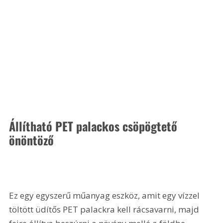
Állítható PET palackos csöpögtető 
önöntöző
Ez egy egyszerű műanyag eszköz, amit egy vízzel 
töltött üdítős PET palackra kell rácsavarni, majd 