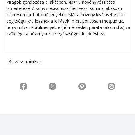
Virágok gondozása a lakásban, 40+10 növény részletes
ismertetése! A könyv lexikonszerűen veszi sorra a lakásban
s
sikeresen tart­ha­tó növényeket. Már a növény kiválasztásakor
h
segítségünkre lesznek a leírások, mert pontosan megtudjuk,
k
hogy milyen körülményekre (hőmérséklet, páratartalom stb.) van
szüksége a növénynek az egészséges fejlődéshez.
t
Kövess minket