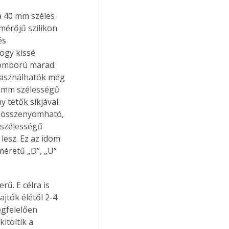
a 40 mm széles 
mérőjű szilikon 
és 
ogy kissé 
domború marad. 
Használhatók még 
40 mm szélességű 
 tetők síkjával. 
e összenyomható, 
 szélességű 
esz. Ez az idom 
méretű „D”, „U” 
ű. E célra is 
jtók élétől 2-4 
egfelelően 
itöltik a 