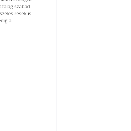
 szalag szabad 
zéles rések is 
dig a 