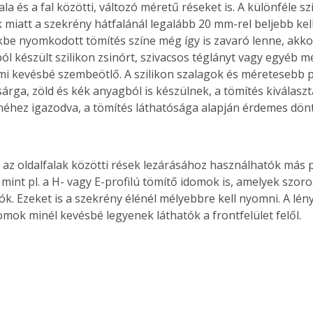
la és a fal közötti, változó méretű réseket is. A különféle sz
 miatt a szekrény hátfalánál legalább 20 mm-rel beljebb kel
kbe nyomkodott tömítés színe még így is zavaró lenne, akk
ól készült szilikon zsinórt, szivacsos téglányt vagy egyéb m
Együtt jobban megéri!
ami kevésbé szembeötlő. A szilikon szalagok és méretesebb p
Bővebb információ itt!
sárga, zöld és kék anyagból is készülnek, a tömítés kiválasz
k az
Együtt jobban megéri! A
néhez igazodva, a tömítés láthatósága alapján érdemes dönt
mester
könyvek tetszőleges
er Old
párosítással kedvezményes
áron, 0 Ft postaköltséggel
ptapir új,
megrendelhetők!
 az oldalfalak közötti rések lezárásához használhatók más pr
és egyedi
 mint pl. a H- vagy E-profilú tömítő idomok is, amelyek szor
tt
. Ezeket is a szekrény élénél mélyebbre kell nyomni. A lény
lvasására
omok minél kevésbé legyenek láthatók a frontfelület felől.
elefonon
nyelmesen
ben vagy
t is
. Bárhol,
ön élve
ashatók az