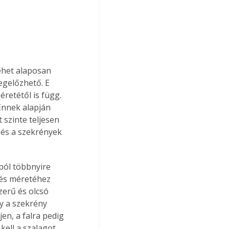
ehet alaposan 
egelőzhető. E 
retétől is függ. 
 Ennek alapján 
 szinte teljesen 
, és a szekrények 
ból többnyire 
rés méretéhez 
erű és olcsó 
y a szekrény 
en, a falra pedig 
kell a szalagot 