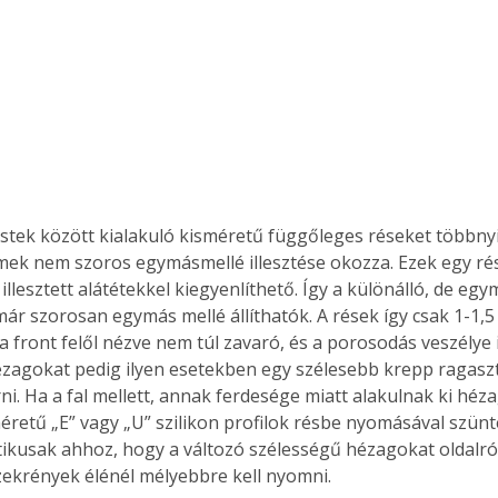
. A
megoldás,
stek között kialakuló kisméretű függőleges réseket többnyi
mek nem szoros egymásmellé illesztése okozza. Ezek egy rés
illesztett alátétekkel kiegyenlíthető. Így a különálló, de egy
ár szorosan egymás mellé állíthatók. A rések így csak 1-1,
a front felől nézve nem túl zavaró, és a porosodás veszélye i
ézagokat pedig ilyen esetekben egy szélesebb krepp ragasz
ni. Ha a fal mellett, annak ferdesége miatt alakulnak ki héz
retű „E” vagy „U” szilikon profilok résbe nyomásával szün
tikusak ahhoz, hogy a változó szélességű hézagokat oldalról
szekrények élénél mélyebbre kell nyomni.