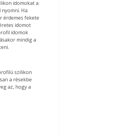
ilikon idomokat a 
l nyomni. Ha 
or érdemes fekete 
éretes idomot 
rofil idomok 
tásakor mindig a 
eni.
ofilú szilikon 
osan a résekbe 
eg az, hogy a 