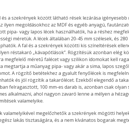
al és a szekrények között látható rések lezárása igényesebb
Az ilyen megoldásokhoz az MDF és egyéb anyagú, fautánzat
ított pipa- vagy lapos lécek használhatók, ha a réshez megfe
lességi méretük. A lécek általában 20-45 mm szélesek, és 28
hatók. A fal és a szekrények közötti kis színeltérések ellen
ilyen réstakaró „kávapótlások”. Rögzítésük azonban elég k
ra megfelelő méretű falécet vagy szilikon idomokat kell raga
va megtartja a műanyag pipa- vagy akár a sima, lapos szegől
omot. A rögzítő betétekhez a gyalult fenyőlécek is megfelel
hatók és jól rögzítik a takarólécet. Ezekből elegendő a taka
an felragasztott, 100 mm-es darab is, azonban csak olyan 
mes alkalmazni, ahol nagyon zavaró lenne a mélyen a héza
ömítések valamelyike.
 valamelyikével megelőzhetők a szekrények mögötti helye
 egész lakás tisztaságára, és a nem kívánatos bogarak megt