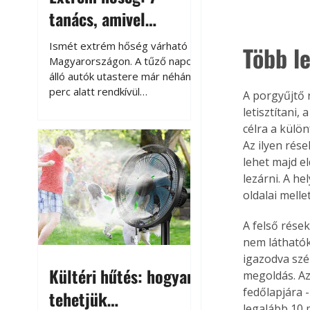
tanács, amivel
megóvhatjuk
Ismét extrém hőség várható
Több l
autónkat a nyári
Magyarországon. A tűző napon
álló autók utastere már néhány
károktól
perc alatt rendkívül
A porgyűjtő 
felmelegszik, és rövid időn belül
letisztítani
akár a 60-70 °C-ot is
célra a külön
megközelítheti. Ez nemcsak a
Az ilyen rése
beszállást teszi kellemetlenné,
lehet majd e
hanem az autó állapotára és a
lezárni. A he
benne hagyott tárgyakra is
oldalai melle
káros hatással lehet. Néhány
egyszerű óvintézkedéssel
A felső rése
azonban jelentősen
nem láthatók
csökkenthetjük a hőség káros
igazodva szé
hatásait.
Kültéri hűtés: hogyan
megoldás. Az
fedőlapjára -
tehetjük
legalább 10 