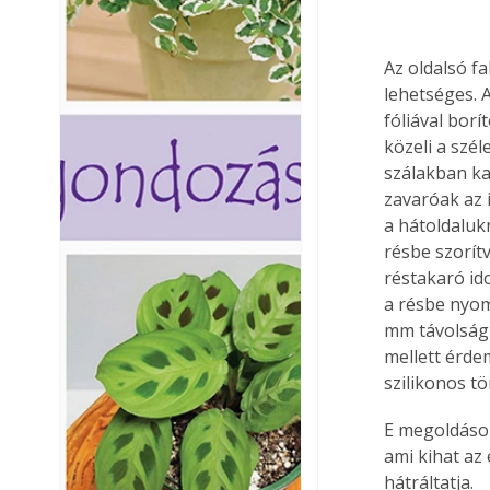
Az oldalsó f
lehetséges. 
fóliával bor
közeli a szé
szálakban kap
zavaróak az 
a hátoldaluk
résbe szorít
réstakaró id
a résbe nyom
mm távolságb
mellett érde
szilikonos t
E megoldások
ami kihat az
hátráltatja.