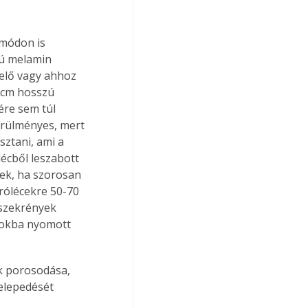
 módon is 
ú melamin 
lelő vagy ahhoz 
0 cm hosszú 
ére sem túl 
örülményes, mert 
sztani, ami a 
écből leszabott 
nek, ha szorosan 
rólécekre 50-70 
szekrények 
gokba nyomott 
k porosodása, 
elepedését 