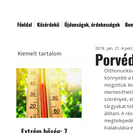
Főoldal
Közérdekű
Újdonságok, érdekességek
Bem
2018. jan. 21.
4 per
Porvé
Kiemelt tartalom
Otthonunkba
könnyebb a he
mögöttük lev
mentesíthet
szerények, el
tárgyakat tö
állítani. A 
megtelepedés
kialakulása e
Extrém hőség: 7