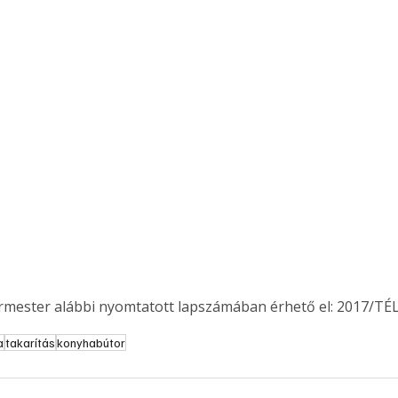
ermester alábbi nyomtatott lapszámában érhető el: 2017/TÉL
a
takarítás
konyhabútor
ertben,
Gyógyító növények: a
sban
természet kincsei az