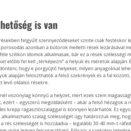
ehetőség is van
résekben felgyűlt szennyeződéseket szinte csak festéskor l
, a porosodás azonban a bútorok melletti rések lezárásával m
féle szilikon idomok alkalmasak, bár ez a rések szélességi mé
ket előbb fel kell „térképezni” a helyük és méretük alapján.
ldönteni, hogy e porgyűjtő helyeket, milyen anyagokkal lehet
lyük alapján feloszthatók a felső szekrények és a fal közötti
tt levő oldalsó résekre.
knél viszonylag könnyű a helyzet, mert ezek szem magasság
, ezért – egyszerű megoldásként – akár a felső hézagok a 
les krepp ragasztószalaggal is könnyen lezárhatók. Ez egysz
 alkalmazható szalag szélességét úgy határozzuk meg, hog
 a rés szélességét is hozzáadva – legalább 30-40 mm-t ráfedj
mm-nyire legyen felragasztható. Először a szekrény tetejére 