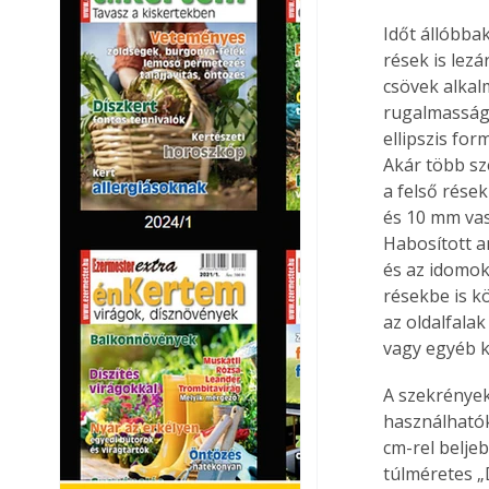
Időt állóbba
rések is lez
csövek alkal
rugalmasságu
ellipszis fo
Akár több sz
a felső rése
és 10 mm vas
Habosított a
és az idomok
résekbe is k
az oldalfalak
vagy egyéb k
A szekrények 
használhatók
cm-rel belje
túlméretes „D