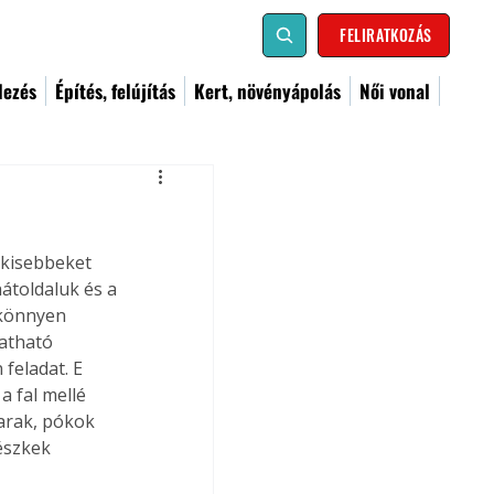
FELIRATKOZÁS
dezés
Építés, felújítás
Kert, növényápolás
Női vonal
kisebbeket 
hátoldaluk és a 
 könnyen 
atható 
feladat. E 
a fal mellé 
arak, pókok 
észkek 