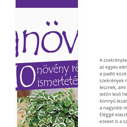
Ezermester lapszámai. A
Ezermester lapszámai
Laptapir kényelmes megoldás,
Laptapir kényelmes 
mert: – t
mert: – t
A szekrényte
az egyes ele
a padló közé 
szekrények m
lesznek, ami 
tetőn levő h
könnyű lezár
a nagyobb mé
Eléggé elasz
ezeket is a 