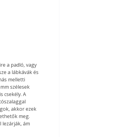
re a padló, vagy 
ze a lábkávák és 
más melletti 
5 mm szélesek 
s csekély. A 
tószalaggal 
agok, akkor ezek 
tethetők meg. 
 lezárják, ám 