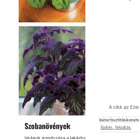
A cikk az Ez
bútor
tisztítás
konyh
Szobanövények
Virágoskert: k
Építés, felújítás
teraszon, laká
Virágok gondozása a lakásban,