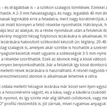
k – és drágábbak is – a szilikon szalagos tömítések. Ezekkel 
árhatók. A 2-3 mm falvastagságú, és nagy, legalább 40 mm át
masak leginkább erre a feladatra, mert nagy körátmérőjük, 
k miatt könnyen a felső résekbe nyomhatók. Hátrányuk, h
rmájú lesz az alakjuk, és a résbe nyomásuk után a felületük 
ekrény mögötti hézag folytonos lezárására is alkalmasak. 
k lezárására habosított szilikonból készült ún. téglány, 20-
tag szalagok is, amelyek akár szintbe is hozhatók a szekrény
nyagszerkezetük miatt ugyanis a szélességük 3-5 mm-nyir
 a résekbe szoríthatók. Ezek az idomok még a kissé változó
önnyen benyomkodhatók, bár a felületük így kissé domború l
 melletti rések lezárására is használható. A résnél nagyobb 
eresztmetszetű idomok is alkalmasak lehetnek e célra.
oldala melletti hézagok lezárása már közel sem ilyen egyszer
 a hosszméretre vágott, és a káva, vagy a kávákra csukódó a
bb nyomot, és így szinte már alig látható csőidomok, vagy m
” profilú réstömítők is. Jól zárnak, mivel rugalmas anyaguk k