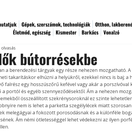
utatjuk
Gépek, szerszámok, technológiák
Otthon, lakberen
Életmód, egészség
Kismester
Barkács
Vonalzó
c olvasás
dők bútorrésekbe
n a berendezési tárgyak egy része nehezen mozgatható. A 
ti takarításkor elhúzni a helyükről, ezekkel nincs is baj; a 
ő falrész egy hosszúszőrű kefével vagy akár a porszívóval
ő a portól és egyéb szennyeződésektől. Ám a nehezen mozg
emekből összeállított szekrénysoroknál ez szinte lehetetlen 
bbnyire nem is lehet a parketta szegélylécek miatt szorosan 
rések melegágyai a fokozott porosodásnak és a különféle bog
ének. Ám némi ötletességgel lehet védekezni az ilyen porf
llen.