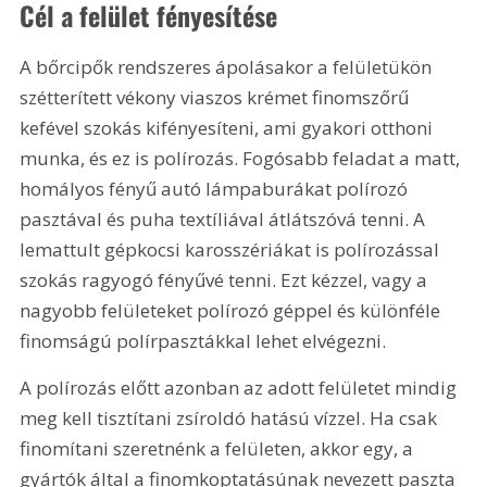
Cél a felület fényesítése
A bőrcipők rendszeres ápolásakor a felületükön 
szétterített vékony viaszos krémet finomszőrű 
kefével szokás kifényesíteni, ami gyakori otthoni 
munka, és ez is polírozás. Fogósabb feladat a matt, 
homályos fényű autó lámpaburákat polírozó 
pasztával és puha textíliával átlátszóvá tenni. A 
lemattult gépkocsi karosszériákat is polírozással 
szokás ragyogó fényűvé tenni. Ezt kézzel, vagy a 
nagyobb felületeket polírozó géppel és különféle 
finomságú polírpasztákkal lehet elvégezni.
A polírozás előtt azonban az adott felületet mindig 
meg kell tisztítani zsíroldó hatású vízzel. Ha csak 
finomítani szeretnénk a felületen, akkor egy, a 
gyártók által a finomkoptatásúnak nevezett paszta 