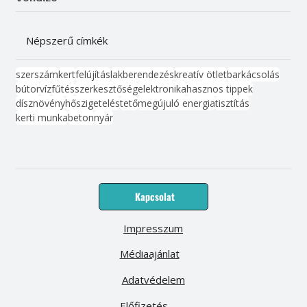
Népszerű címkék
szerszám
kert
felújítás
lakberendezés
kreatív ötlet
barkácsolás
bútor
víz
fűtés
szerkesztőség
elektronika
hasznos tippek
dísznövény
hőszigetelés
tető
megújuló energia
tisztítás
kerti munka
beton
nyár
Kapcsolat
Impresszum
Médiaajánlat
Adatvédelem
Előfizetés