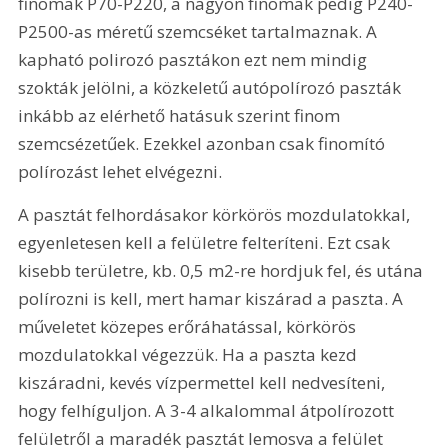
finomak P70-P220, a nagyon finomak pedig P240-
P2500-as méretű szemcséket tartalmaznak. A 
kapható polirozó pasztákon ezt nem mindig 
szokták jelölni, a közkeletű autópolírozó paszták 
inkább az elérhető hatásuk szerint finom 
szemcsézetűek. Ezekkel azonban csak finomító 
polírozást lehet elvégezni.
A pasztát felhordásakor körkörös mozdulatokkal, 
egyenletesen kell a felületre felteríteni. Ezt csak 
kisebb területre, kb. 0,5 m2-re hordjuk fel, és utána 
polírozni is kell, mert hamar kiszárad a paszta. A 
műveletet közepes erőráhatással, körkörös 
mozdulatokkal végezzük. Ha a paszta kezd 
kiszáradni, kevés vízpermettel kell nedvesíteni, 
hogy felhíguljon. A 3-4 alkalommal átpolírozott 
felületről a maradék pasztát lemosva a felület 