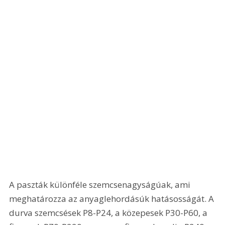
A paszták különféle szemcsenagyságúak, ami 
meghatározza az anyaglehordásúk hatásosságát. A 
durva szemcsések P8-P24, a közepesek P30-P60, a 