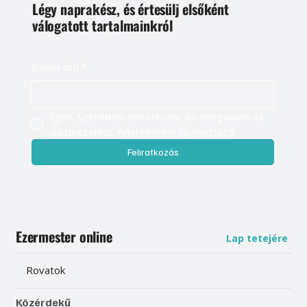
Légy naprakész, és értesülj elsőként
válogatott tartalmainkról
E-mail cím
*
Igen, szeretnék feliratkozni, és elfogadom az 
adatkezelést. 
Adatvédelmi tájékoztató
Feliratkozás
Ezermester online
Lap tetejére
Rovatok
Közérdekű