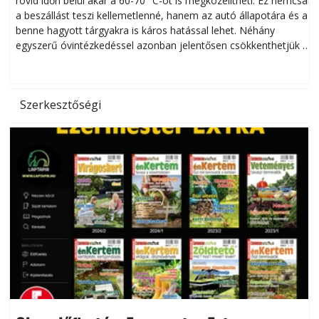
rövid időn belül akár a 60-70 °C-ot is megközelítheti. Ez nemcsak
n
a beszállást teszi kellemetlenné, hanem az autó állapotára és a
benne hagyott tárgyakra is káros hatással lehet. Néhány
egyszerű óvintézkedéssel azonban jelentősen csökkenthetjük a
hőség káros hatásait.
l
Szerkesztőségi