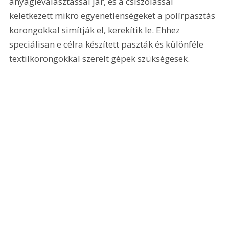
anyagleválasztással jár, és a csiszolással 
keletkezett mikro egyenetlenségeket a polírpasztás 
korongokkal simítják el, kerekítik le. Ehhez 
speciálisan e célra készített paszták és különféle 
textilkorongokkal szerelt gépek szükségesek.