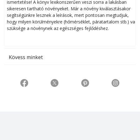
ismertetése! A könyv lexikonszerűen veszi sorra a lakásban
s
sikeresen tart­ha­tó növényeket. Már a növény kiválasztásakor
h
segítségünkre lesznek a leírások, mert pontosan megtudjuk,
k
hogy milyen körülményekre (hőmérséklet, páratartalom stb.) van
szüksége a növénynek az egészséges fejlődéshez.
t
Kövess minket