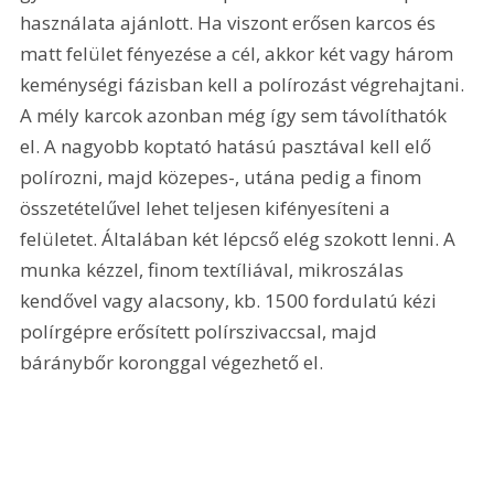
használata ajánlott. Ha viszont erősen karcos és 
matt felület fényezése a cél, akkor két vagy három 
keménységi fázisban kell a polírozást végrehajtani. 
A mély karcok azonban még így sem távolíthatók 
el. A nagyobb koptató hatású pasztával kell elő 
polírozni, majd közepes-, utána pedig a finom 
összetételűvel lehet teljesen kifényesíteni a 
felületet. Általában két lépcső elég szokott lenni. A 
munka kézzel, finom textíliával, mikroszálas 
kendővel vagy alacsony, kb. 1500 fordulatú kézi 
polírgépre erősített polírszivaccsal, majd 
báránybőr koronggal végezhető el.