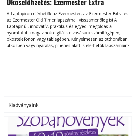
Okoselőfizetés: Ezermester Extra
A Laptapiron elérhetők az Ezermester, az Ezermester Extra és
az Ezermester Old Timer lapszámai, visszamenőleg is! A
Laptapir új, innovatív, praktikus és egyedi megoldás a
L
nyomtatott magazinok digitális olvasására számítógépen,
okostelefonon vagy táblagépen. Kényelmesen az otthonában,
útközben vagy nyaralás, pihenés alatt is elérhetők lapszámaink.
ú
Bárhol, bármikor, akár külföldön élve vagy dolgozva is
B
olvashatók az Ezermester lapszámai. A Laptapir kényelmes
megoldás, mert: – t
Kiadványaink