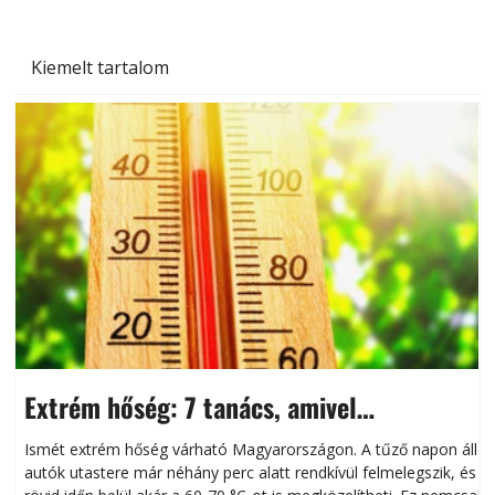
Kiemelt tartalom
Extrém hőség: 7 tanács, amivel
megóvhatjuk autónkat a nyári károktól
Ismét extrém hőség várható Magyarországon. A tűző napon álló
autók utastere már néhány perc alatt rendkívül felmelegszik, és