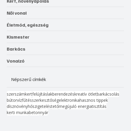
Kert, növényápolás
Női vonal
Életmód, egészség
Kismester
Barkács
Vonalzó
Népszerű címkék
szerszám
kert
felújítás
lakberendezés
kreatív ötlet
barkácsolás
bútor
víz
fűtés
szerkesztőség
elektronika
hasznos tippek
dísznövény
hőszigetelés
tető
megújuló energia
tisztítás
kerti munka
beton
nyár