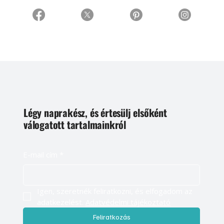
Légy naprakész, és értesülj elsőként
válogatott tartalmainkról
E-mail cím
*
Igen, szeretnék feliratkozni, és elfogadom az 
adatkezelést. 
Adatvédelmi tájékoztató
Feliratkozás