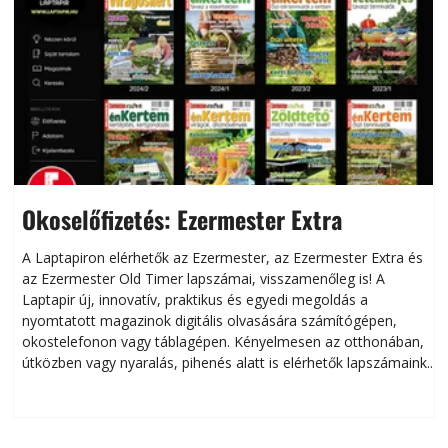
Okoselőfizetés: Ezermester Extra
A Laptapiron elérhetők az Ezermester, az Ezermester Extra és
az Ezermester Old Timer lapszámai, visszamenőleg is! A
Laptapir új, innovatív, praktikus és egyedi megoldás a
L
nyomtatott magazinok digitális olvasására számítógépen,
okostelefonon vagy táblagépen. Kényelmesen az otthonában,
útközben vagy nyaralás, pihenés alatt is elérhetők lapszámaink.
ú
Bárhol, bármikor, akár külföldön élve vagy dolgozva is
B
olvashatók az Ezermester lapszámai. A Laptapir kényelmes
megoldás, mert: – t