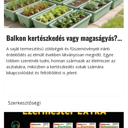
Balkon kertészkedés vagy magaságyás?
Helytakarékos kertészkedés
A saját termesztésű zöldségek és fűszernövények iránti
érdeklődés az elmúlt években látványosan megnőtt. Egyre
többen szeretnék tudni, honnan származik az élelmiszer az
l
asztalukra, miközben a kertészkedés sokak számára
kikapcsolódást és feltöltődést is jelent.
é
d
Szerkesztőségi