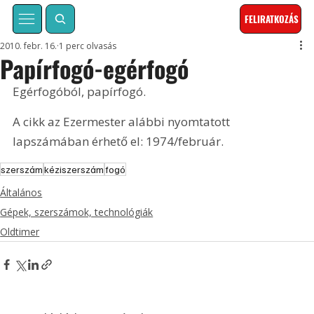
FELIRATKOZÁS
2010. febr. 16.
1 perc olvasás
Papírfogó-egérfogó
Egérfogóból, papírfogó. 
A cikk az Ezermester alábbi nyomtatott 
lapszámában érhető el: 1974/február.
szerszám
kéziszerszám
fogó
Általános
Gépek, szerszámok, technológiák
Oldtimer