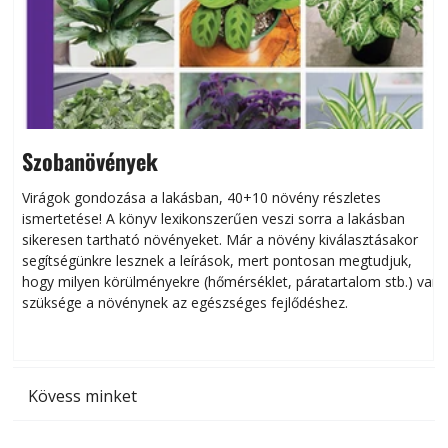
Szobanövények
Virágok gondozása a lakásban, 40+10 növény részletes
ismertetése! A könyv lexikonszerűen veszi sorra a lakásban
s
sikeresen tart­ha­tó növényeket. Már a növény kiválasztásakor
h
segítségünkre lesznek a leírások, mert pontosan megtudjuk,
k
hogy milyen körülményekre (hőmérséklet, páratartalom stb.) van
szüksége a növénynek az egészséges fejlődéshez.
t
Kövess minket