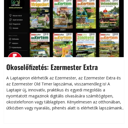
Okoselőfizetés: Ezermester Extra
A Laptapiron elérhetők az Ezermester, az Ezermester Extra és
az Ezermester Old Timer lapszámai, visszamenőleg is! A
Laptapir új, innovatív, praktikus és egyedi megoldás a
L
nyomtatott magazinok digitális olvasására számítógépen,
okostelefonon vagy táblagépen. Kényelmesen az otthonában,
útközben vagy nyaralás, pihenés alatt is elérhetők lapszámaink.
ú
Bárhol, bármikor, akár külföldön élve vagy dolgozva is
B
olvashatók az Ezermester lapszámai. A Laptapir kényelmes
megoldás, mert: – t