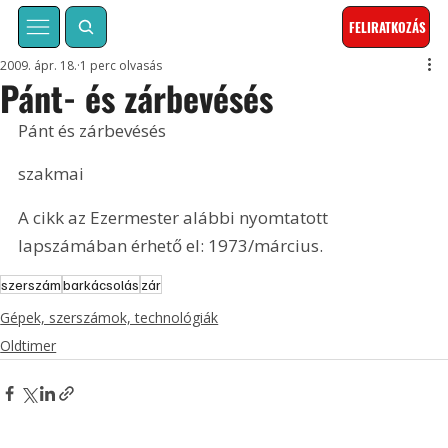
FELIRATKOZÁS
2009. ápr. 18.
1 perc olvasás
Pánt- és zárbevésés
Pánt és zárbevésés
szakmai
A cikk az Ezermester alábbi nyomtatott 
lapszámában érhető el: 1973/március.
szerszám
barkácsolás
zár
Gépek, szerszámok, technológiák
Oldtimer