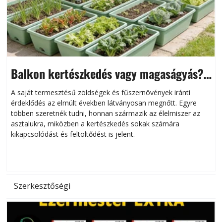
Balkon kertészkedés vagy magaságyás?
Helytakarékos kertészkedés
A saját termesztésű zöldségek és fűszernövények iránti
érdeklődés az elmúlt években látványosan megnőtt. Egyre
többen szeretnék tudni, honnan származik az élelmiszer az
l
asztalukra, miközben a kertészkedés sokak számára
kikapcsolódást és feltöltődést is jelent.
é
d
Szerkesztőségi