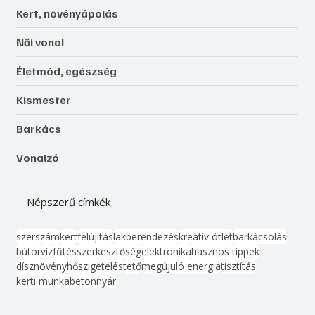
Kert, növényápolás
Női vonal
Életmód, egészség
Kismester
Barkács
Vonalzó
Népszerű címkék
szerszám
kert
felújítás
lakberendezés
kreatív ötlet
barkácsolás
bútor
víz
fűtés
szerkesztőség
elektronika
hasznos tippek
dísznövény
hőszigetelés
tető
megújuló energia
tisztítás
kerti munka
beton
nyár