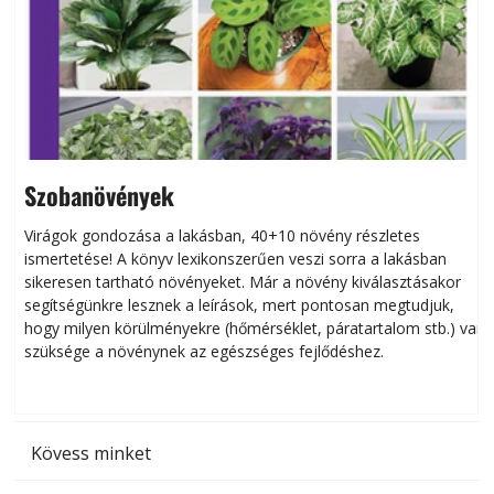
Szobanövények
Virágok gondozása a lakásban, 40+10 növény részletes
ismertetése! A könyv lexikonszerűen veszi sorra a lakásban
s
sikeresen tart­ha­tó növényeket. Már a növény kiválasztásakor
h
segítségünkre lesznek a leírások, mert pontosan megtudjuk,
k
hogy milyen körülményekre (hőmérséklet, páratartalom stb.) van
szüksége a növénynek az egészséges fejlődéshez.
t
Kövess minket