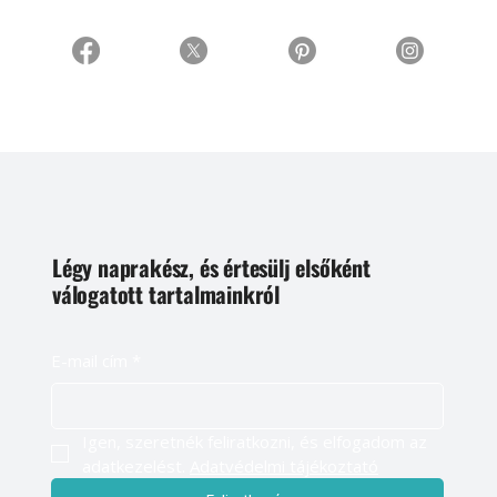
Légy naprakész, és értesülj elsőként
válogatott tartalmainkról
E-mail cím
*
Igen, szeretnék feliratkozni, és elfogadom az 
adatkezelést. 
Adatvédelmi tájékoztató