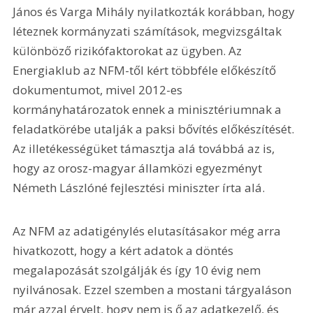
János és Varga Mihály nyilatkozták korábban, hogy 
léteznek kormányzati számítások, megvizsgáltak 
különböző rizikófaktorokat az ügyben. Az 
Energiaklub az NFM-től kért többféle előkészítő 
dokumentumot, mivel 2012-es 
kormányhatározatok ennek a minisztériumnak a 
feladatkörébe utalják a paksi bővítés előkészítését. 
Az illetékességüket támasztja alá továbbá az is, 
hogy az orosz-magyar államközi egyezményt 
Németh Lászlóné fejlesztési miniszter írta alá.
Az NFM az adatigénylés elutasításakor még arra 
hivatkozott, hogy a kért adatok a döntés 
megalapozását szolgálják és így 10 évig nem 
nyilvánosak. Ezzel szemben a mostani tárgyaláson 
már azzal érvelt, hogy nem is ő az adatkezelő, és 