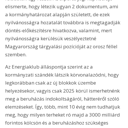
elismerte, hogy létezik ugyan 2 dokumentum, ami 
a kormányhatározat alapján született, de ezek 
nyilvánosságra hozatalát továbbra is megtagadják 
döntés-előkészítésre hivatkozva, valamint, mert 
nyilvánosságra kerülésük veszélyeztetné 
Magyarország tárgyalási pozícióját az orosz féllel 
szemben.
Az Energiaklub álláspontja szerint az a 
kormányzati szándék látszik körvonalazódni, hogy 
legkorábban csak az új blokkok üzembe 
helyezésekor, vagyis csak 2025 körül ismerhetnénk 
meg a beruházás indokoltságáról, hátteréről szóló 
elemzéseket. Így, több, mint 10 évig nem tudhatjuk 
meg, hogy milyen terheket ró majd a 3000 milliárd 
forintos kölcsön és a beruházáshoz szükséges 