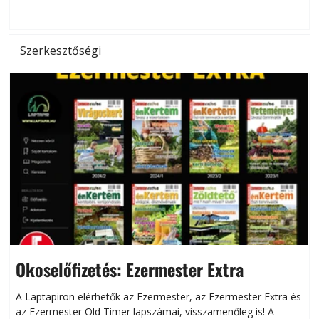
hőség káros hatásait.
l
Szerkesztőségi
Okoselőfizetés: Ezermester Extra
A Laptapiron elérhetők az Ezermester, az Ezermester Extra és
az Ezermester Old Timer lapszámai, visszamenőleg is! A