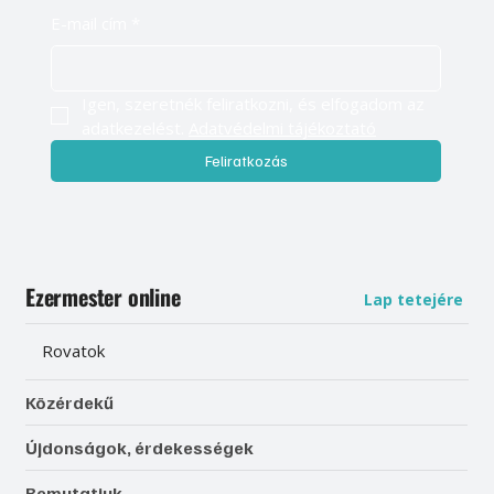
E-mail cím
*
Igen, szeretnék feliratkozni, és elfogadom az 
adatkezelést. 
Adatvédelmi tájékoztató
Feliratkozás
Ezermester online
Lap tetejére
Rovatok
Közérdekű
Újdonságok, érdekességek
Bemutatjuk