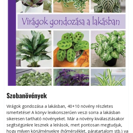
Szobanövények
Virágok gondozása a lakásban, 40+10 növény részletes
ismertetése! A könyv lexikonszerűen veszi sorra a lakásban
s
sikeresen tart­ha­tó növényeket. Már a növény kiválasztásakor
h
segítségünkre lesznek a leírások, mert pontosan megtudjuk,
k
hogy milyen körülményekre (hőmérséklet, páratartalom stb.) van