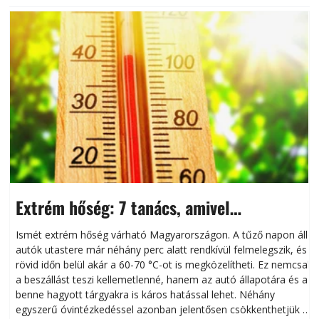
Extrém hőség: 7 tanács, amivel
megóvhatjuk autónkat a nyári károktól
Ismét extrém hőség várható Magyarországon. A tűző napon álló
autók utastere már néhány perc alatt rendkívül felmelegszik, és
rövid időn belül akár a 60-70 °C-ot is megközelítheti. Ez nemcsak
n
a beszállást teszi kellemetlenné, hanem az autó állapotára és a
benne hagyott tárgyakra is káros hatással lehet. Néhány
egyszerű óvintézkedéssel azonban jelentősen csökkenthetjük a