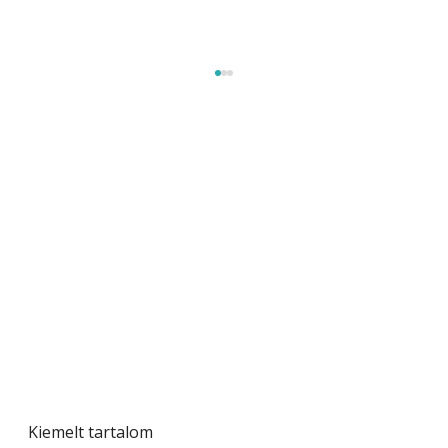
Naptej vagy napolaj? Melyiket válasszuk, és
miben különböznek?
Kiemelt tartalom