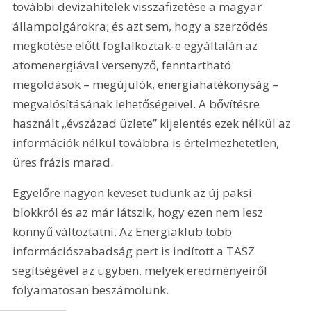
további devizahitelek visszafizetése a magyar 
állampolgárokra; és azt sem, hogy a szerződés 
megkötése előtt foglalkoztak-e egyáltalán az 
atomenergiával versenyző, fenntartható 
megoldások – megújulók, energiahatékonyság – 
megvalósításának lehetőségeivel. A bővítésre 
használt „évszázad üzlete” kijelentés ezek nélkül az 
információk nélkül továbbra is értelmezhetetlen, 
üres frázis marad.
Egyelőre nagyon keveset tudunk az új paksi 
blokkról és az már látszik, hogy ezen nem lesz 
könnyű változtatni. Az Energiaklub több 
információszabadság pert is indított a TASZ 
segítségével az ügyben, melyek eredményeiről 
folyamatosan beszámolunk.