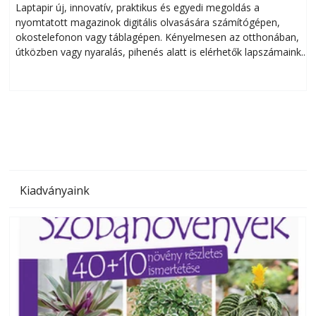
Laptapir új, innovatív, praktikus és egyedi megoldás a
L
nyomtatott magazinok digitális olvasására számítógépen,
okostelefonon vagy táblagépen. Kényelmesen az otthonában,
útközben vagy nyaralás, pihenés alatt is elérhetők lapszámaink.
ú
Bárhol, bármikor, akár külföldön élve vagy dolgozva is
B
olvashatók az Ezermester lapszámai. A Laptapir kényelmes
megoldás, mert: – t
Kiadványaink