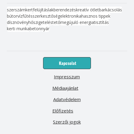
szerszám
kert
felújítás
lakberendezés
kreatív ötlet
barkácsolás
bútor
víz
fűtés
szerkesztőség
elektronika
hasznos tippek
dísznövény
hőszigetelés
tető
megújuló energia
tisztítás
kerti munka
beton
nyár
Kapcsolat
Impresszum
Médiaajánlat
Adatvédelem
Előfizetés
Szerzői jogok