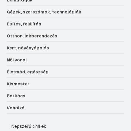
Gépek, szerszámok, technológiák
Építés, felújítás
Otthon, lakberendezés
Kert, növényápolás
Női vonal
Életmód, egészség
Kismester
Barkács
Vonalzó
Népszerű címkék