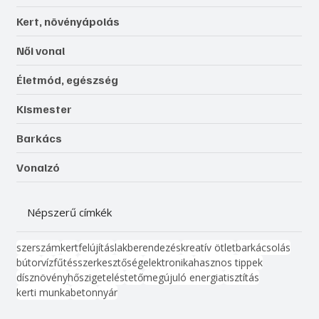
Kert, növényápolás
Női vonal
Életmód, egészség
Kismester
Barkács
Vonalzó
Népszerű címkék
szerszám
kert
felújítás
lakberendezés
kreatív ötlet
barkácsolás
bútor
víz
fűtés
szerkesztőség
elektronika
hasznos tippek
dísznövény
hőszigetelés
tető
megújuló energia
tisztítás
kerti munka
beton
nyár