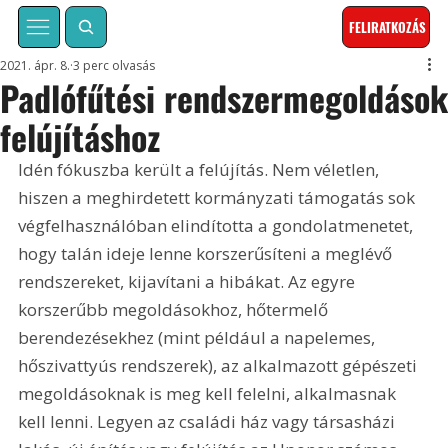
FELIRATKOZÁS
2021. ápr. 8.
3 perc olvasás
Padlófűtési rendszermegoldáso
felújításhoz
Idén fókuszba került a felújítás. Nem véletlen, 
hiszen a meghirdetett kormányzati támogatás sok 
végfelhasználóban elindította a gondolatmenetet, 
hogy talán ideje lenne korszerűsíteni a meglévő 
rendszereket, kijavítani a hibákat. Az egyre 
korszerűbb megoldásokhoz, hőtermelő 
berendezésekhez (mint például a napelemes, 
hőszivattyús rendszerek), az alkalmazott gépészeti 
megoldásoknak is meg kell felelni, alkalmasnak 
kell lenni. Legyen az családi ház vagy társasházi 