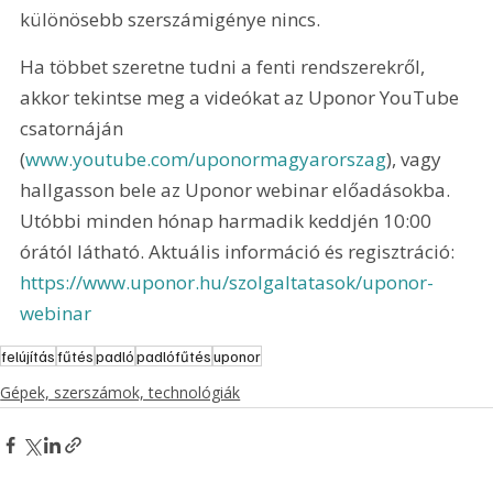
különösebb szerszámigénye nincs. 
Ha többet szeretne tudni a fenti rendszerekről, 
akkor tekintse meg a videókat az Uponor YouTube 
csatornáján 
(
www.youtube.com/uponormagyarorszag
), vagy 
hallgasson bele az Uponor webinar előadásokba. 
Utóbbi minden hónap harmadik keddjén 10:00 
órától látható. Aktuális információ és regisztráció: 
https://www.uponor.hu/szolgaltatasok/uponor-
webinar
felújítás
fűtés
padló
padlófűtés
uponor
Gépek, szerszámok, technológiák