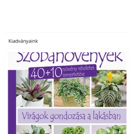
megoldás, mert: – t
Kiadványaink