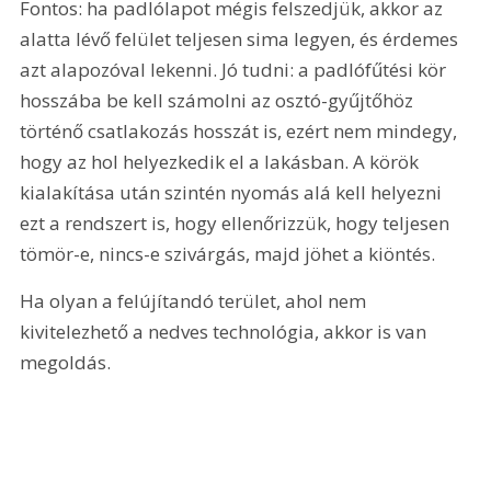
Fontos: ha padlólapot mégis felszedjük, akkor az 
alatta lévő felület teljesen sima legyen, és érdemes 
azt alapozóval lekenni. Jó tudni: a padlófűtési kör 
hosszába be kell számolni az osztó-gyűjtőhöz 
történő csatlakozás hosszát is, ezért nem mindegy, 
hogy az hol helyezkedik el a lakásban. A körök 
kialakítása után szintén nyomás alá kell helyezni 
ezt a rendszert is, hogy ellenőrizzük, hogy teljesen 
tömör-e, nincs-e szivárgás, majd jöhet a kiöntés.
Ha olyan a felújítandó terület, ahol nem 
kivitelezhető a nedves technológia, akkor is van 
megoldás.