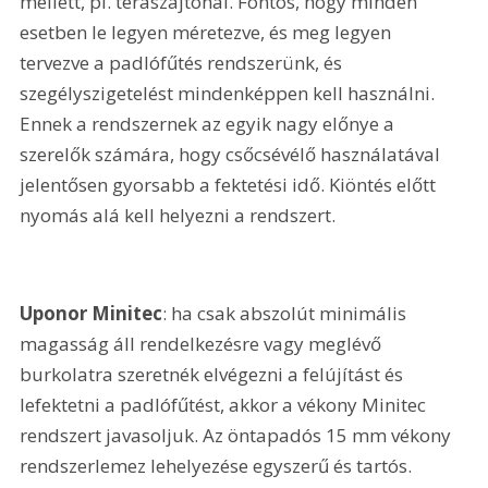
mellett, pl. teraszajtónál. Fontos, hogy minden 
esetben le legyen méretezve, és meg legyen 
tervezve a padlófűtés rendszerünk, és 
szegélyszigetelést mindenképpen kell használni. 
Ennek a rendszernek az egyik nagy előnye a 
szerelők számára, hogy csőcsévélő használatával 
jelentősen gyorsabb a fektetési idő. Kiöntés előtt 
nyomás alá kell helyezni a rendszert.
Uponor Minitec
: ha csak abszolút minimális 
magasság áll rendelkezésre vagy meglévő 
burkolatra szeretnék elvégezni a felújítást és 
lefektetni a padlófűtést, akkor a vékony Minitec 
rendszert javasoljuk. Az öntapadós 15 mm vékony 
rendszerlemez lehelyezése egyszerű és tartós. 