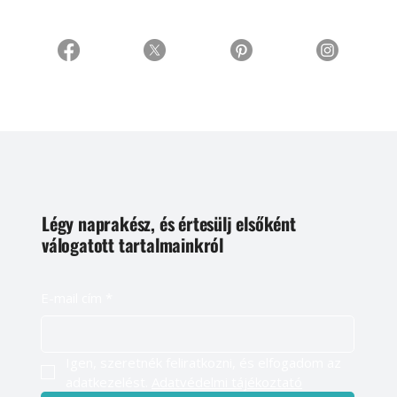
Légy naprakész, és értesülj elsőként
válogatott tartalmainkról
E-mail cím
*
Igen, szeretnék feliratkozni, és elfogadom az 
adatkezelést. 
Adatvédelmi tájékoztató