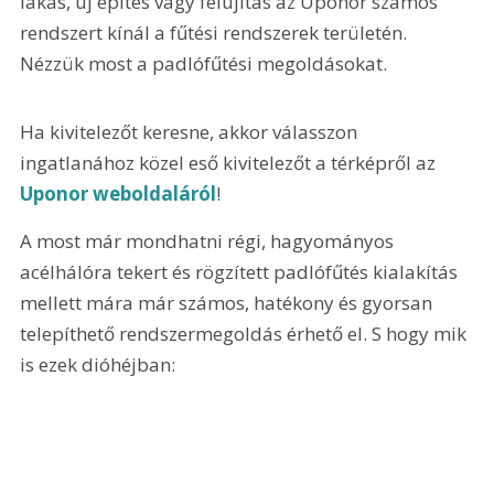
lakás, új építés vagy felújítás az Uponor számos 
rendszert kínál a fűtési rendszerek területén. 
Nézzük most a padlófűtési megoldásokat.
Ha kivitelezőt keresne, akkor válasszon 
ingatlanához közel eső kivitelezőt a térképről az 
Uponor weboldaláról
!
A most már mondhatni régi, hagyományos 
acélhálóra tekert és rögzített padlófűtés kialakítás 
mellett mára már számos, hatékony és gyorsan 
telepíthető rendszermegoldás érhető el. S hogy mik 
is ezek dióhéjban: