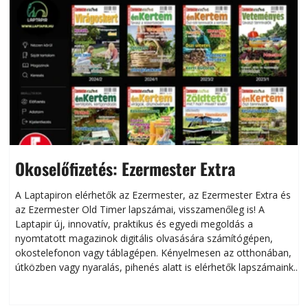
Okoselőfizetés: Ezermester Extra
A Laptapiron elérhetők az Ezermester, az Ezermester Extra és
az Ezermester Old Timer lapszámai, visszamenőleg is! A
Laptapir új, innovatív, praktikus és egyedi megoldás a
L
nyomtatott magazinok digitális olvasására számítógépen,
okostelefonon vagy táblagépen. Kényelmesen az otthonában,
útközben vagy nyaralás, pihenés alatt is elérhetők lapszámaink.
ú
Bárhol, bármikor, akár külföldön élve vagy dolgozva is
B
olvashatók az Ezermester lapszámai. A Laptapir kényelmes