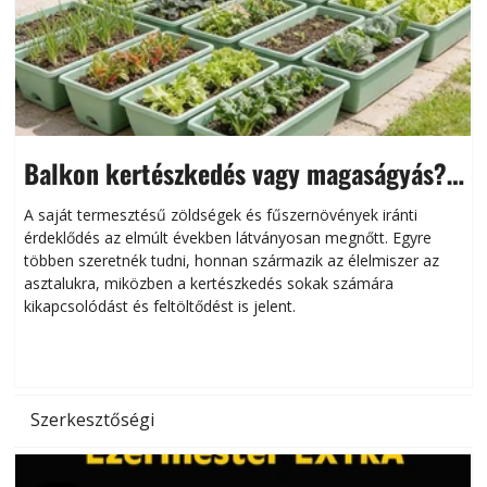
Balkon kertészkedés vagy magaságyás?
Helytakarékos kertészkedés
A saját termesztésű zöldségek és fűszernövények iránti
érdeklődés az elmúlt években látványosan megnőtt. Egyre
többen szeretnék tudni, honnan származik az élelmiszer az
l
asztalukra, miközben a kertészkedés sokak számára
kikapcsolódást és feltöltődést is jelent.
é
d
Szerkesztőségi