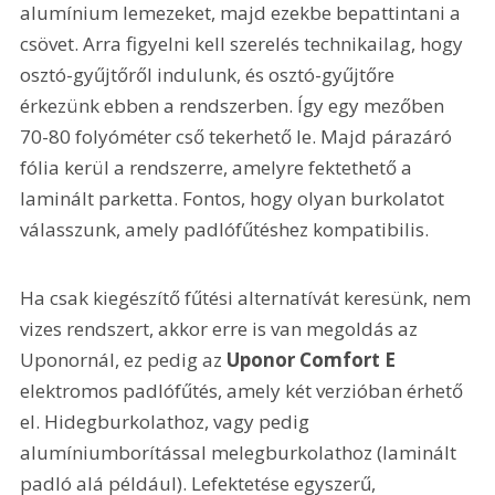
alumínium lemezeket, majd ezekbe bepattintani a 
csövet. Arra figyelni kell szerelés technikailag, hogy 
osztó-gyűjtőről indulunk, és osztó-gyűjtőre 
érkezünk ebben a rendszerben. Így egy mezőben 
70-80 folyóméter cső tekerhető le. Majd párazáró 
fólia kerül a rendszerre, amelyre fektethető a 
laminált parketta. Fontos, hogy olyan burkolatot 
válasszunk, amely padlófűtéshez kompatibilis.
Ha csak kiegészítő fűtési alternatívát keresünk, nem 
vizes rendszert, akkor erre is van megoldás az 
Uponornál, ez pedig az 
Uponor Comfort E
elektromos padlófűtés, amely két verzióban érhető 
el. Hidegburkolathoz, vagy pedig 
alumíniumborítással melegburkolathoz (laminált 
padló alá például). Lefektetése egyszerű, 