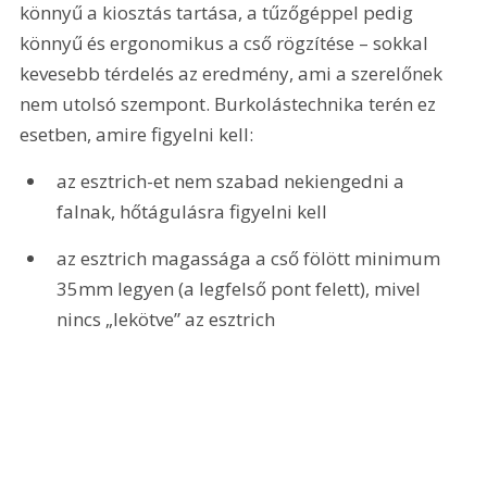
könnyű a kiosztás tartása, a tűzőgéppel pedig 
könnyű és ergonomikus a cső rögzítése – sokkal 
kevesebb térdelés az eredmény, ami a szerelőnek 
nem utolsó szempont. Burkolástechnika terén ez 
esetben, amire figyelni kell:
az esztrich-et nem szabad nekiengedni a 
falnak, hőtágulásra figyelni kell
az esztrich magassága a cső fölött minimum 
35mm legyen (a legfelső pont felett), mivel 
nincs „lekötve” az esztrich