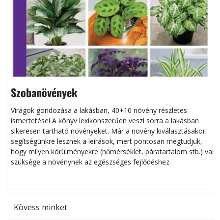
Szobanövények
Virágok gondozása a lakásban, 40+10 növény részletes
ismertetése! A könyv lexikonszerűen veszi sorra a lakásban
s
sikeresen tart­ha­tó növényeket. Már a növény kiválasztásakor
h
segítségünkre lesznek a leírások, mert pontosan megtudjuk,
k
hogy milyen körülményekre (hőmérséklet, páratartalom stb.) van
szüksége a növénynek az egészséges fejlődéshez.
t
Kövess minket