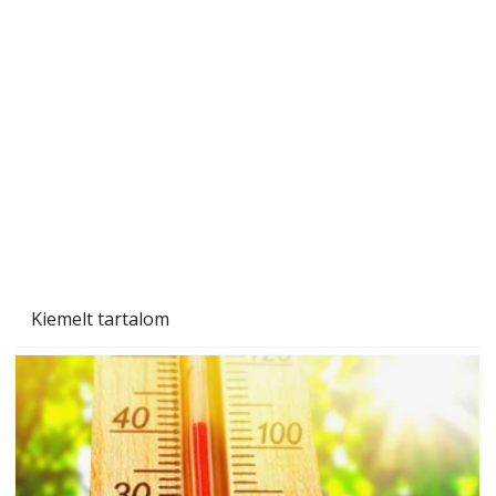
A varrógép és a varrás
Kiemelt tartalom