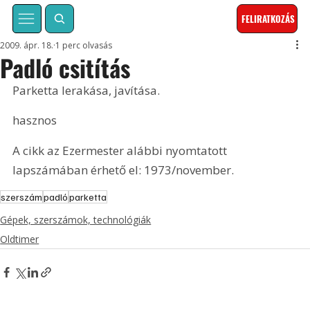
FELIRATKOZÁS
2009. ápr. 18.
1 perc olvasás
Padló csitítás
Parketta lerakása, javítása.
hasznos
A cikk az Ezermester alábbi nyomtatott 
lapszámában érhető el: 1973/november.
szerszám
padló
parketta
Gépek, szerszámok, technológiák
Oldtimer