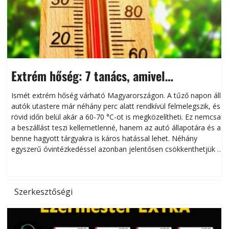
Extrém hőség: 7 tanács, amivel
megóvhatjuk autónkat a nyári károktól
Ismét extrém hőség várható Magyarországon. A tűző napon álló
autók utastere már néhány perc alatt rendkívül felmelegszik, és
rövid időn belül akár a 60-70 °C-ot is megközelítheti. Ez nemcsak
n
a beszállást teszi kellemetlenné, hanem az autó állapotára és a
benne hagyott tárgyakra is káros hatással lehet. Néhány
egyszerű óvintézkedéssel azonban jelentősen csökkenthetjük a
hőség káros hatásait.
l
Szerkesztőségi