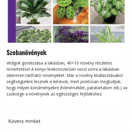
Szobanövények
Virágok gondozása a lakásban, 40+10 növény részletes
ismertetése! A könyv lexikonszerűen veszi sorra a lakásban
s
sikeresen tart­ha­tó növényeket. Már a növény kiválasztásakor
h
segítségünkre lesznek a leírások, mert pontosan megtudjuk,
k
hogy milyen körülményekre (hőmérséklet, páratartalom stb.) van
szüksége a növénynek az egészséges fejlődéshez.
t
Kövess minket