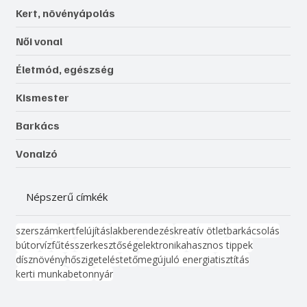
Kert, növényápolás
Női vonal
Életmód, egészség
Kismester
Barkács
Vonalzó
Népszerű címkék
szerszám
kert
felújítás
lakberendezés
kreatív ötlet
barkácsolás
bútor
víz
fűtés
szerkesztőség
elektronika
hasznos tippek
dísznövény
hőszigetelés
tető
megújuló energia
tisztítás
kerti munka
beton
nyár