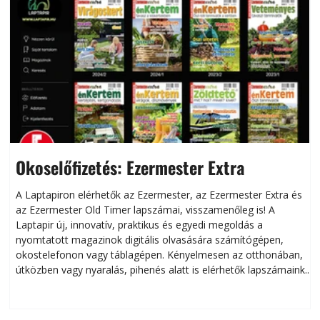
Okoselőfizetés: Ezermester Extra
A Laptapiron elérhetők az Ezermester, az Ezermester Extra és
az Ezermester Old Timer lapszámai, visszamenőleg is! A
Laptapir új, innovatív, praktikus és egyedi megoldás a
L
nyomtatott magazinok digitális olvasására számítógépen,
okostelefonon vagy táblagépen. Kényelmesen az otthonában,
útközben vagy nyaralás, pihenés alatt is elérhetők lapszámaink.
ú
Bárhol, bármikor, akár külföldön élve vagy dolgozva is
B
olvashatók az Ezermester lapszámai. A Laptapir kényelmes
megoldás, mert: – t