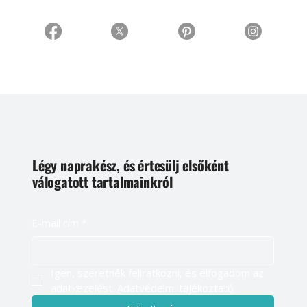
Légy naprakész, és értesülj elsőként
válogatott tartalmainkról
E-mail cím
*
Igen, szeretnék feliratkozni, és elfogadom az 
adatkezelést. 
Adatvédelmi tájékoztató