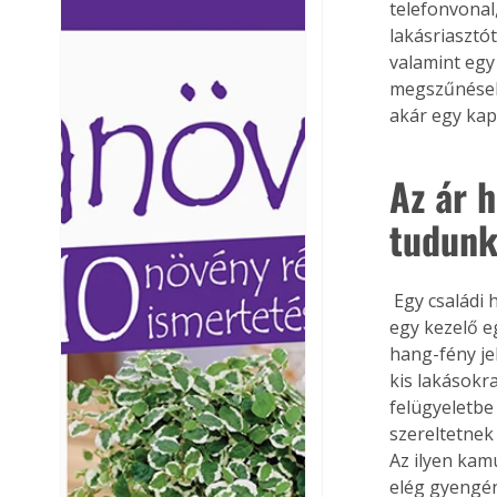
telefonvonal
Ezermester lapszámai. A
Ezermester lapszámai
lakásriasztó
Laptapir kényelmes megoldás,
Laptapir kényelmes 
valamint egy
mert: – t
mert: – t
megszűnéseko
akár egy kap
Az ár 
tudunk
 Egy családi ház: két szoba, konyha, előszoba védelme összesen négy mozgásérzékelővel 
egy kezelő eg
hang-fény jel
kis lakásokr
felügyeletbe
szereltetnek
Az ilyen kam
elég gyengén