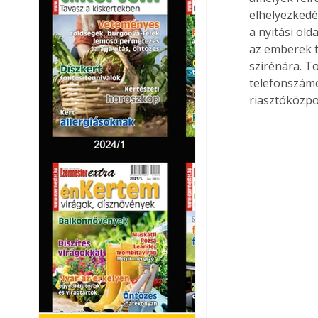
elhelyezkedé
a nyitási old
az emberek t
szirénára. T
telefonszámo
riasztóközpon