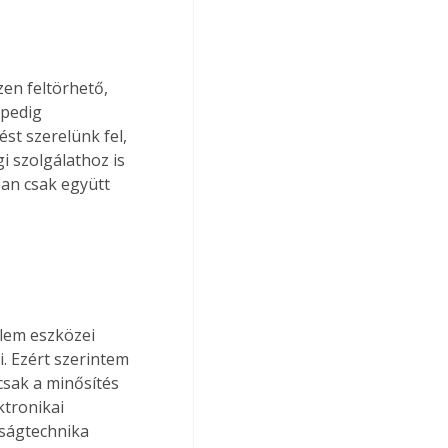
en feltörhető, 
 pedig 
st szerelünk fel, 
i szolgálathoz is 
an csak együtt 
lem eszközei 
. Ezért szerintem 
sak a minősítés 
ktronikai 
nságtechnika 