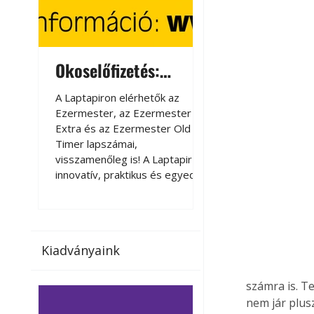
Okoselőfizetés:
Okoselőfizetés
Ezermester Extra
A Laptapiron elérhetők az
A Laptapiron elérhető
Ezermester, az Ezermester
Ezermester, az Ezer
Extra és az Ezermester Old
Extra és az Ezermest
Timer lapszámai,
Timer lapszámai,
visszamenőleg is! A Laptapir új,
visszamenőleg is! A La
innovatív, praktikus és egyedi
innovatív, praktikus 
megoldás a nyomtatott
megoldás a nyomtato
magazinok digitális olvasására
magazinok digitális o
számítógépen, okostelefonon
számítógépen, okost
vagy táblagépen. Kényelmesen
vagy táblagépen. Ké
Kiadványaink
az otthonában, útközben vagy
az otthonában, útköz
nyaralás, pihenés alatt is
nyaralás, pihenés alat
elérhetők lapszámaink. Bárhol,
elérhetők lapszámaink
számra is. Te
bármikor, akár külföldön élve
bármikor, akár külföld
nem jár plusz
vagy dolgozva is olvashatók az
vagy dolgozva is olv