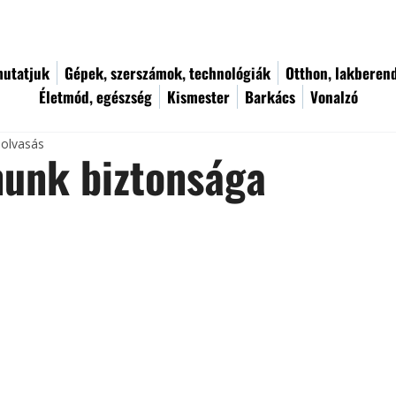
utatjuk
Gépek, szerszámok, technológiák
Otthon, lakberen
Életmód, egészség
Kismester
Barkács
Vonalzó
 olvasás
nunk biztonsága