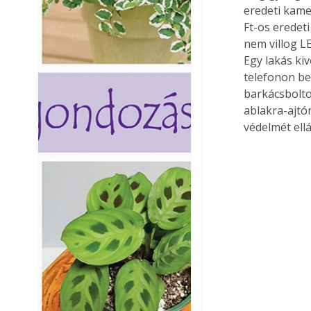
eredeti kame
Ft-os eredet
nem villog L
Egy lakás ki
telefonon be
barkácsboltok
ablakra-ajtó
védelmét ellá