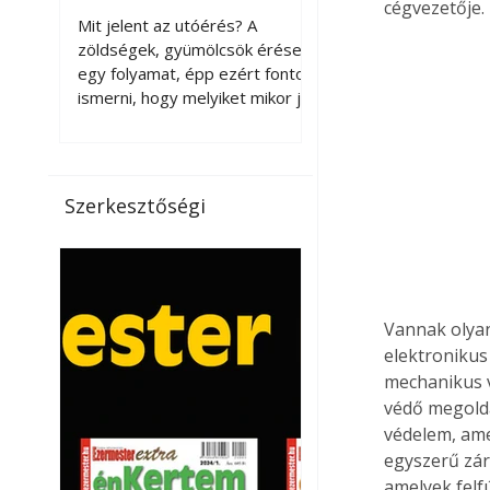
cégvezetője. 
érnek tovább leszedés
Mit jelent az utóérés? A
után?
zöldségek, gyümölcsök érése
egy folyamat, épp ezért fontos
ismerni, hogy melyiket mikor jó
leszedni. Meg kell különböztetni
a gazdasági és a biológiai
érettséget. Például a
paradicsomot sokszor
Szerkesztőségi
gazdasági érettségben, azaz
félig éretten szedik le, ezután
utaztatják hosszan, és még
pulton tartható kell legyen.
Utóérik eközben, de nem lesz
Vannak olya
olyan ízű, mint amit a saját
elektronikus
kertünkben, biológiai
mechanikus v
érettségben szedünk le. Teljes
védő megoldá
érettségben szedve nem
védelem, amel
tárolható h
egyszerű zár
amelyek felf