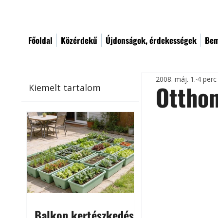
Főoldal
Közérdekű
Újdonságok, érdekességek
Bem
2008. máj. 1.
4 perc
Ottho
Kiemelt tartalom
Balkon kertészkedés