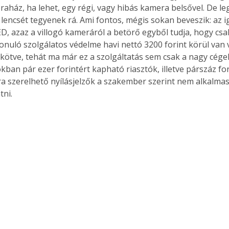
raház, ha lehet, egy régi, vagy hibás kamera belsővel. De l
i lencsét tegyenek rá. Ami fontos, mégis sokan beveszik: az 
ED, azaz a villogó kameráról a betörő egyből tudja, hogy csa
vonuló szolgálatos védelme havi nettó 3200 forint körül van 
kötve, tehát ma már ez a szolgáltatás sem csak a nagy cégek
ban pár ezer forintért kapható riasztók, illetve párszáz fori
ra szerelhető nyílásjelzők a szakember szerint nem alkalmas
tni.