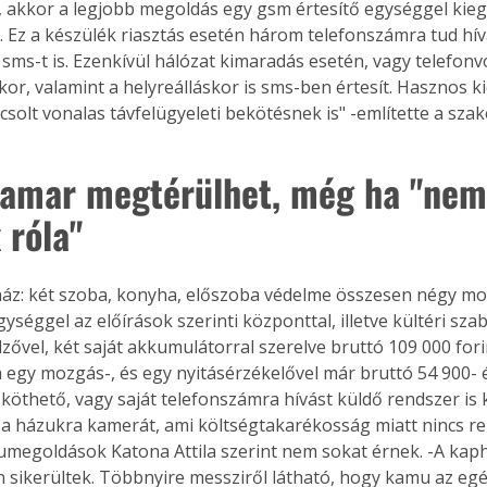
, akkor a legjobb megoldás egy gsm értesítő egységgel kiegé
. A
t. Ez a készülék riasztás esetén három telefonszámra tud hívá
megoldás,
 sms-t is. Ezenkívül hálózat kimaradás esetén, vagy telefonv
r, valamint a helyreálláskor is sms-ben értesít. Hasznos ki
csolt vonalas távfelügyeleti bekötésnek is" -említette a sza
hamar megtérülhet, még ha "nem 
 róla"
ységgel az előírások szerinti központtal, illetve kültéri sza
zővel, két saját akkumulátorral szerelve bruttó 109 000 fori
a egy mozgás-, és egy nyitásérzékelővel már bruttó 54 900- é
 köthető, vagy saját telefonszámra hívást küldő rendszer is
 a házukra kamerát, ami költségtakarékosság miatt nincs re
umegoldások Katona Attila szerint nem sokat érnek. -A kap
 sikerültek. Többnyire messziről látható, hogy kamu az egés