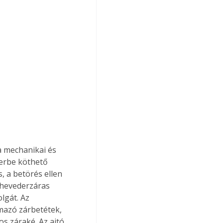
 mechanikai és 
zerbe köthető 
 a betörés ellen 
 hevederzáras 
lgát. Az 
mazó zárbetétek, 
s záraké. Az ajtó 