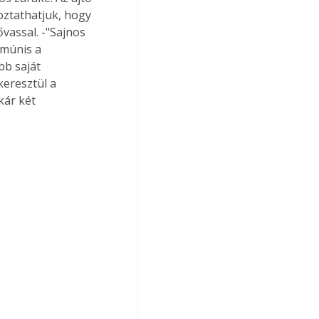
oztathatjuk, hogy 
vassal. -"Sajnos 
múnis a 
bb saját 
keresztül a 
kár két 