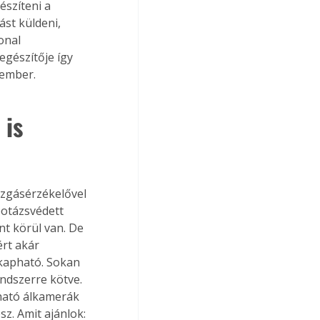
szíteni a 
st küldeni, 
onal 
egészítője így 
kember.
is 
botázsvédett 
nt körül van. De 
rt akár 
 kapható. Sokan 
ndszerre kötve. 
ható álkamerák 
z. Amit ajánlok: 