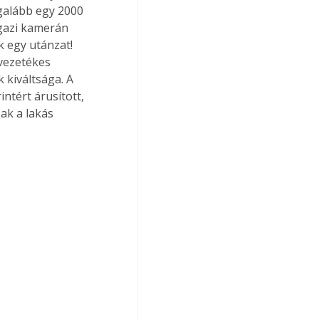
egalább egy 2000 
igazi kamerán 
k egy utánzat! 
vezetékes 
 kiváltsága. A 
ntért árusított, 
ak a lakás 