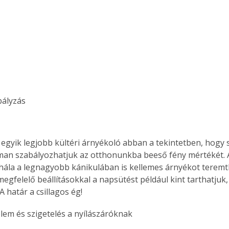
bályzás
z egyik legjobb kültéri árnyékoló abban a tekintetben, hogy 
an szabályozhatjuk az otthonunkba beeső fény mértékét. 
hála a legnagyobb kánikulában is kellemes árnyékot teremt
egfelelő beállításokkal a napsütést például kint tarthatjuk, 
 határ a csillagos ég!
elem és szigetelés a nyílászáróknak