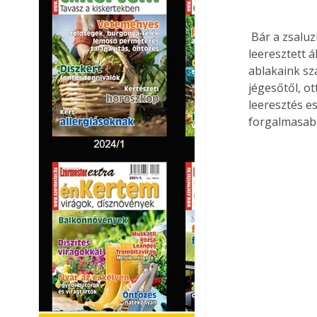
 Bár a zsaluz
leeresztett á
ablakaink sz
jégesőtől, ot
leeresztés e
forgalmasabb