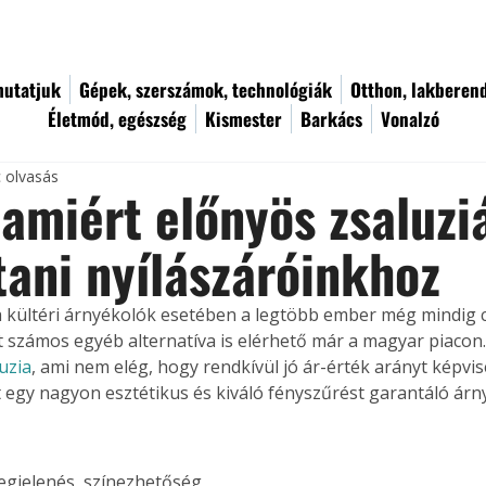
utatjuk
Gépek, szerszámok, technológiák
Otthon, lakberen
Életmód, egészség
Kismester
Barkács
Vonalzó
c olvasás
 amiért előnyös zsaluzi
tani nyílászáróinkhoz
kültéri árnyékolók esetében a legtöbb ember még mindig c
tt számos egyéb alternatíva is elérhető már a magyar piacon.
uzia
, ami nem elég, hogy rendkívül jó ár-érték arányt képvi
 egy nagyon esztétikus és kiváló fényszűrést garantáló árny
egjelenés, színezhetőség