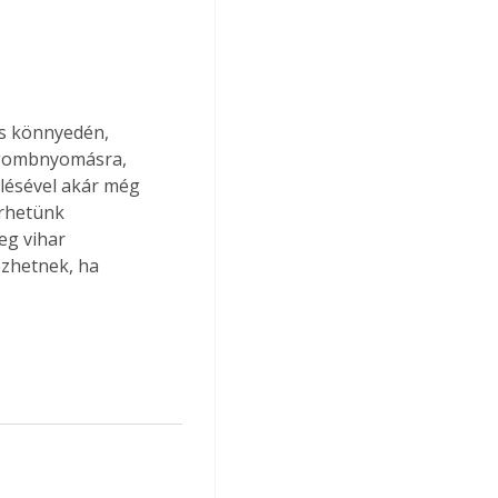
s könnyedén, 
 gombnyomásra, 
elésével akár még 
érhetünk 
eg vihar 
ezhetnek, ha 