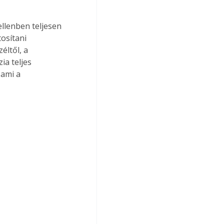
ellenben teljesen 
osítani 
ltől, a 
ia teljes 
 ami a 