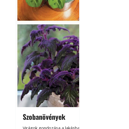
Kültéri hűtés: ho
a teraszt és a ker
Szobanövények
Virágoskert: k
teraszon, laká
Virágok gondozása a lakásban,