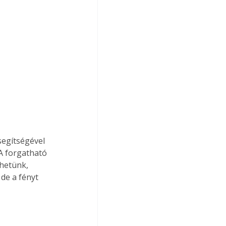
segítségével 
A forgatható 
hetünk, 
de a fényt 