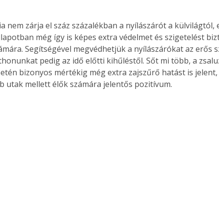
ia nem zárja el száz százalékban a nyílászárót a külvilágtól, 
llapotban még így is képes extra védelmet és szigetelést bizt
ámára. Segítségével megvédhetjük a nyílászárókat az erős szé
thonunkat pedig az idő előtti kihűléstől. Sőt mi több, a zsaluz
setén bizonyos mértékig még extra zajszűrő hatást is jelent,
 utak mellett élők számára jelentős pozitívum.