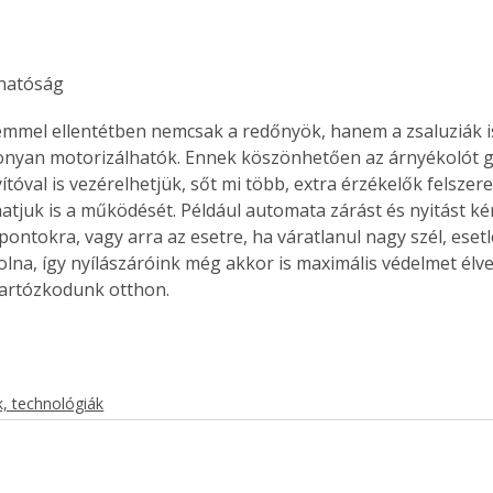
lhatóság
Együtt jobban megéri!
emmel ellentétben nemcsak a redőnyök, hanem a zsaluziák i
Bővebb információ itt!
k az
Együtt jobban megéri! A
ékonyan motorizálhatók. Ennek köszönhetően az árnyékolót
mester
könyvek tetszőleges
ítóval is vezérelhetjük, sőt mi több, extra érzékelők felszer
er Old
párosítással kedvezményes
atjuk is a működését. Például automata zárást és nyitást k
áron, 0 Ft postaköltséggel
ontokra, vagy arra az esetre, ha váratlanul nagy szél, esetl
ptapir új,
megrendelhetők!
olna, így nyílászáróink még akkor is maximális védelmet élv
és egyedi
artózkodunk otthon.
tt
lvasására
elefonon
nyelmesen
ben vagy
, technológiák
t is
. Bárhol,
ön élve
ashatók az