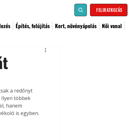
FELIRATKOZÁS
dezés
Építés, felújítás
Kert, növényápolás
Női vonal
át
sak a redőnyt 
 Ilyen többek 
sel, hanem 
ékoló is egyben. 