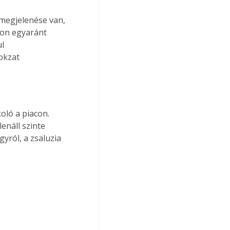
 megjelenése van, 
on egyaránt 
l 
okzat 
oló a piacon. 
enáll szinte 
yról, a zsaluzia 