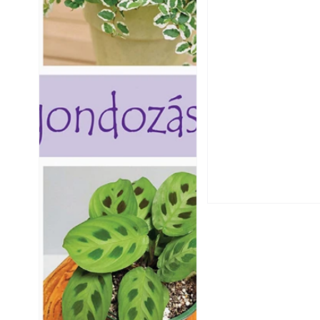
Csatornaszag a h
megoldások