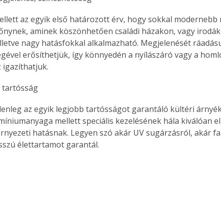
mellett az egyik első határozott érv, hogy sokkal modernebb
őnynek, aminek köszönhetően családi házakon, vagy irodák
lletve nagy hatásfokkal alkalmazható. Megjelenését ráadásu
gével erősíthetjük, így könnyedén a nyílászáró vagy a homl
 igazíthatjuk.
i tartósság
elenleg az egyik legjobb tartósságot garantáló kültéri árnyék
íniumanyaga mellett speciális kezelésének hála kiválóan ell
rnyezeti hatásnak. Legyen szó akár UV sugárzásról, akár fag
sszú élettartamot garantál.