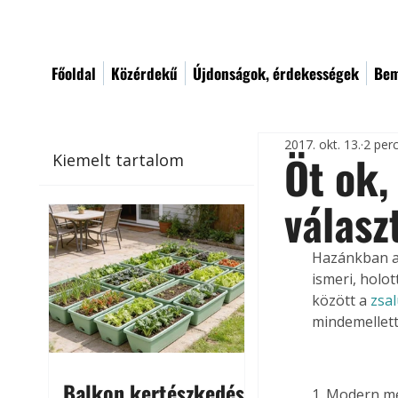
Főoldal
Közérdekű
Újdonságok, érdekességek
Bem
2017. okt. 13.
2 per
Öt ok,
Kiemelt tartalom
válasz
Hazánkban a 
ismeri, holo
között a 
zsal
mindemellett
Balkon kertészkedés
1. Modern m