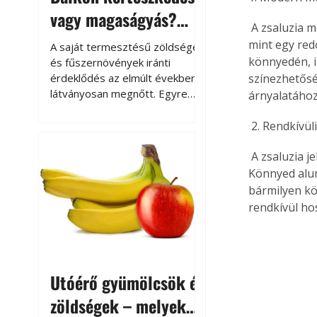
vagy magaságyás?
 A zsaluzia 
Helytakarékos
mint egy red
A saját termesztésű zöldségek
kertészkedés
könnyedén, i
és fűszernövények iránti
érdeklődés az elmúlt években
színezhetősé
látványosan megnőtt. Egyre
árnyalatához
többen szeretnék tudni, honnan
származik az élelmiszer az
 2. Rendkívül
asztalukra, miközben a
kertészkedés sokak számára
 A zsaluzia j
kikapcsolódást és feltöltődést
Könnyed alum
is jelent.
bármilyen kö
rendkívül ho
Utóérő gyümölcsök és
zöldségek – melyek