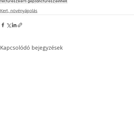
tél
fűrész
kerti gép
láncfűrész
einhell
Kert, növényápolás
Kapcsolódó bejegyzések