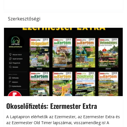
d
Szerkesztőségi
Okoselőfizetés: Ezermester Extra
A Laptapiron elérhetők az Ezermester, az Ezermester Extra és
az Ezermester Old Timer lapszámai, visszamenőleg is! A