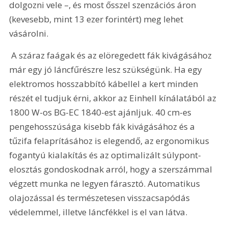
dolgozni vele –, és most ősszel szenzációs áron 
(kevesebb, mint 13 ezer forintért) meg lehet 
vásárolni.
 A száraz faágak és az elöregedett fák kivágásához 
már egy jó láncfűrészre lesz szükségünk. Ha egy 
elektromos hosszabbító kábellel a kert minden 
részét el tudjuk érni, akkor az Einhell kínálatából az 
1800 W-os BG-EC 1840-est ajánljuk. 40 cm-es 
pengehosszúsága kisebb fák kivágásához és a 
tűzifa felaprításához is elegendő, az ergonomikus 
fogantyú kialakítás és az optimalizált súlypont-
elosztás gondoskodnak arról, hogy a szerszámmal 
végzett munka ne legyen fárasztó. Automatikus 
olajozással és természetesen visszacsapódás 
védelemmel, illetve láncfékkel is el van látva.