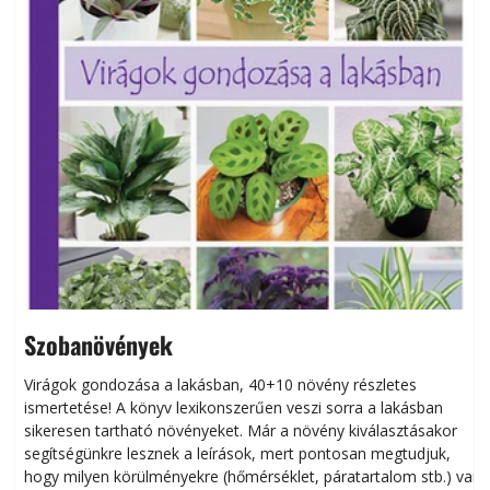
Szobanövények
Virágok gondozása a lakásban, 40+10 növény részletes
ismertetése! A könyv lexikonszerűen veszi sorra a lakásban
s
sikeresen tart­ha­tó növényeket. Már a növény kiválasztásakor
h
segítségünkre lesznek a leírások, mert pontosan megtudjuk,
k
hogy milyen körülményekre (hőmérséklet, páratartalom stb.) van