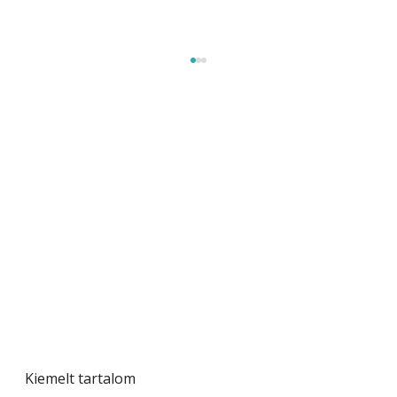
Szárazság a kertben – az aszály hatása a
növényekre és a védekezés lehetőségei
Kiemelt tartalom