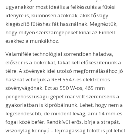
ugyanakkor most ideális a felkészülés a fűtési 
idényre is, különösen azoknak, akik fő vagy 
kiegészítő fűtéshez fát használnak. Megnéztük, 
hogy milyen szerszámgépeket kínál az Einhell 
ezekhez a munkákhoz.
Valamiféle technológiai sorrendben haladva, 
először is a bokrokat, fákat kell előkészítenünk a 
télre. A sövények idei utolsó megformálásához jó 
hasznát vehetjük a REH 5547-es elektromos 
sövényvágónak. Ezt az 550 W-os, 465 mm 
pengehosszúságú gépet már volt szerencsénk a 
gyakorlatban is kipróbálnunk. Lehet, hogy nem a 
legcsendesebb, de mindent levág, ami 14 mm-es 
fogai közé befér. Rendkívül erős, bírja a strapát, 
viszonylag könnyű – fejmagasság fölött is jól lehet 