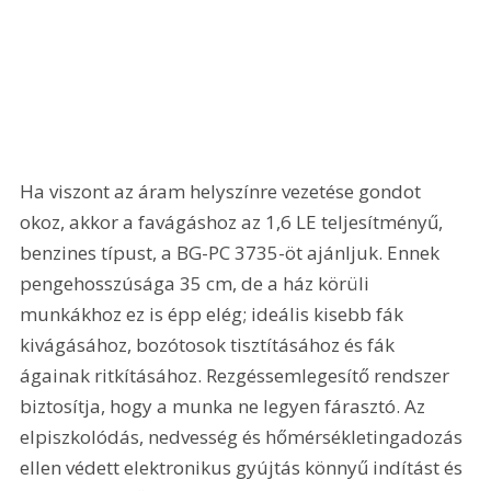
Ha viszont az áram helyszínre vezetése gondot 
okoz, akkor a favágáshoz az 1,6 LE teljesítményű, 
benzines típust, a BG-PC 3735-öt ajánljuk. Ennek 
pengehosszúsága 35 cm, de a ház körüli 
munkákhoz ez is épp elég; ideális kisebb fák 
kivágásához, bozótosok tisztításához és fák 
ágainak ritkításához. Rezgéssemlegesítő rendszer 
biztosítja, hogy a munka ne legyen fárasztó. Az 
elpiszkolódás, nedvesség és hőmérsékletingadozás 
ellen védett elektronikus gyújtás könnyű indítást és 