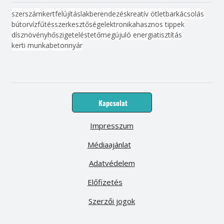
szerszám
kert
felújítás
lakberendezés
kreatív ötlet
barkácsolás
bútor
víz
fűtés
szerkesztőség
elektronika
hasznos tippek
dísznövény
hőszigetelés
tető
megújuló energia
tisztítás
kerti munka
beton
nyár
Kapcsolat
Impresszum
Médiaajánlat
Adatvédelem
Előfizetés
Szerzői jogok