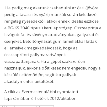
 Ha pedig meg akarunk szabadulni az őszi (jövőre 
pedig a tavaszi és nyári) munkák során keletkező 
rengeteg nyesedéktől, akkor ennek ideális eszköze 
a BG-KS 2040 típusú kerti aprítógép. Összeaprítja a 
levágott fa- és sövénymaradványokat, gallyakat és 
cserjéket. Betöltőnyílását gumilamellákkal látták 
el, amelyek megakadályozzák, hogy az 
összeaprított gallymaradványok 
visszapattanjanak. Ha a gépet szakszerűen 
használjuk, akkor a dőlt kések nem engedik, hogy a 
készülék eltömődjön, segítik a gallyak 
akadálymentes betöltését.
A cikk az Ezermester alábbi nyomtatott 
lapszámában érhető el: 2012/október.