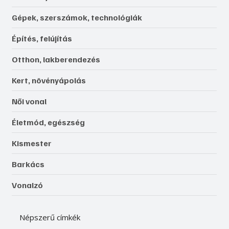
Gépek, szerszámok, technológiák
Építés, felújítás
Otthon, lakberendezés
Kert, növényápolás
Női vonal
Életmód, egészség
Kismester
Barkács
Vonalzó
Népszerű címkék