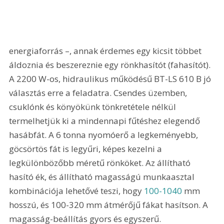
energiaforrás –, annak érdemes egy kicsit többet 
áldoznia és beszereznie egy rönkhasítót (fahasítót). 
A 2200 W-os, hidraulikus működésű BT-LS 610 B jó 
választás erre a feladatra. Csendes üzemben, 
csuklónk és könyökünk tönkretétele nélkül 
termelhetjük ki a mindennapi fűtéshez elegendő 
hasábfát. A 6 tonna nyomóerő a legkeményebb, 
göcsörtös fát is legyűri, képes kezelni a 
legkülönbözőbb méretű rönköket. Az állítható 
hasító ék, és állítható magasságú munkaasztal 
kombinációja lehetővé teszi, hogy 
100-1040
 mm 
hosszú, és 100-320 mm átmérőjű fákat hasítson. A 
magasság-beállítás gyors és egyszerű.