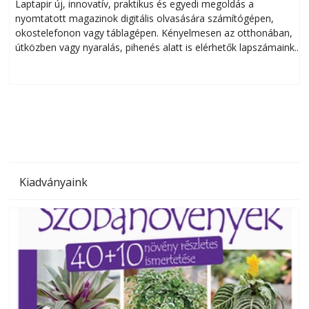
Laptapir új, innovatív, praktikus és egyedi megoldás a
L
nyomtatott magazinok digitális olvasására számítógépen,
okostelefonon vagy táblagépen. Kényelmesen az otthonában,
útközben vagy nyaralás, pihenés alatt is elérhetők lapszámaink.
ú
Bárhol, bármikor, akár külföldön élve vagy dolgozva is
B
olvashatók az Ezermester lapszámai. A Laptapir kényelmes
megoldás, mert: – t
Kiadványaink