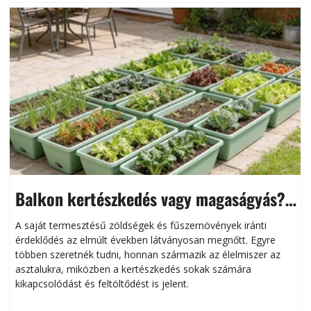
Balkon kertészkedés vagy magaságyás?
Helytakarékos kertészkedés
A saját termesztésű zöldségek és fűszernövények iránti
érdeklődés az elmúlt években látványosan megnőtt. Egyre
többen szeretnék tudni, honnan származik az élelmiszer az
l
asztalukra, miközben a kertészkedés sokak számára
kikapcsolódást és feltöltődést is jelent.
é