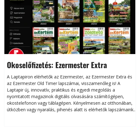
Okoselőfizetés: Ezermester Extra
A Laptapiron elérhetők az Ezermester, az Ezermester Extra és
az Ezermester Old Timer lapszámai, visszamenőleg is! A
Laptapir új, innovatív, praktikus és egyedi megoldás a
L
nyomtatott magazinok digitális olvasására számítógépen,
okostelefonon vagy táblagépen. Kényelmesen az otthonában,
útközben vagy nyaralás, pihenés alatt is elérhetők lapszámaink.
ú
Bárhol, bármikor, akár külföldön élve vagy dolgozva is
B
olvashatók az Ezermester lapszámai. A Laptapir kényelmes
megoldás, mert: – t