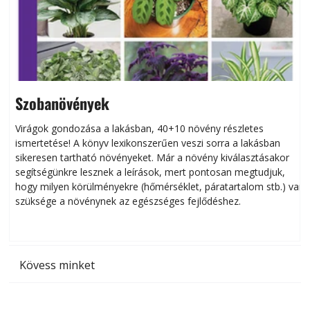
Szobanövények
Virágok gondozása a lakásban, 40+10 növény részletes
ismertetése! A könyv lexikonszerűen veszi sorra a lakásban
s
sikeresen tart­ha­tó növényeket. Már a növény kiválasztásakor
h
segítségünkre lesznek a leírások, mert pontosan megtudjuk,
k
hogy milyen körülményekre (hőmérséklet, páratartalom stb.) van
szüksége a növénynek az egészséges fejlődéshez.
t
Kövess minket