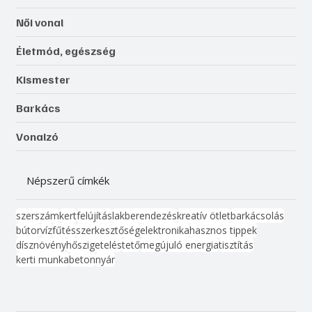
Női vonal
Életmód, egészség
Kismester
Barkács
Vonalzó
Népszerű címkék
szerszám
kert
felújítás
lakberendezés
kreatív ötlet
barkácsolás
bútor
víz
fűtés
szerkesztőség
elektronika
hasznos tippek
dísznövény
hőszigetelés
tető
megújuló energia
tisztítás
kerti munka
beton
nyár