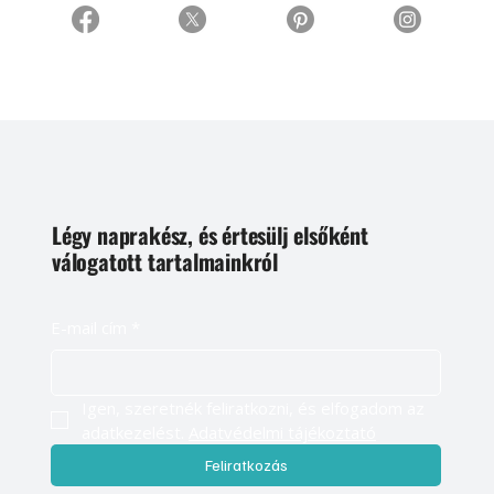
Légy naprakész, és értesülj elsőként
válogatott tartalmainkról
E-mail cím
*
Igen, szeretnék feliratkozni, és elfogadom az 
adatkezelést. 
Adatvédelmi tájékoztató
Feliratkozás