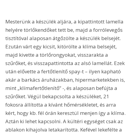
Mesterünk a készülék aljára, a kipattintott lamella 
helyére törlőkendőket tett be, majd a forrólevegős 
tisztítóval alaposan átgőzölte a készülék belsejét. 
Ezután várt egy kicsit, kitörölte a klíma belsejét, 
majd kivette a törlőrongyokat, visszarakta a 
szűrőket, és visszapattintotta az alsó lamellát. Ezek 
után elővette a fertőtlenítő spay-t – ilyen kapható 
akár a barkács áruházakban, hipermarketekben is, 
mint „klímafertőtlenítő” -, és alaposan befújta a 
szűrőket. Végül bekapcsolta a készüléket, 21 
fokosra állította a kívánt hőmérsékletet, és arra 
kért, hogy kb. fél órán keresztül menjen így a klíma. 
Aztán ki lehet kapcsolni. A kültéri egységet csak az 
ablakon kihajolva letakarította. Kefével lekefélte a 