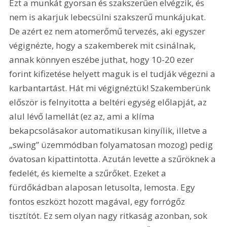
Ezt a munkát gyorsan és szakszerűen elvégzik, és 
nem is akarjuk lebecsülni szakszerű munkájukat. 
De azért ez nem atomerőmű tervezés, aki egyszer 
végignézte, hogy a szakemberek mit csinálnak, 
annak könnyen eszébe juthat, hogy 10-20 ezer 
forint kifizetése helyett maguk is el tudják végezni a 
karbantartást. Hát mi végignéztük! Szakemberünk 
először is felnyitotta a beltéri egység előlapját, az 
alul lévő lamellát (ez az, ami a klíma 
bekapcsolásakor automatikusan kinyílik, illetve a 
„swing” üzemmódban folyamatosan mozog) pedig 
óvatosan kipattintotta. Azután levette a szűröknek a 
fedelét, és kiemelte a szűrőket. Ezeket a 
fürdőkádban alaposan letusolta, lemosta. Egy 
fontos eszközt hozott magával, egy forrógőz 
tisztítót. Ez sem olyan nagy ritkaság azonban, sok 