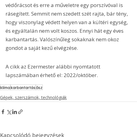
védőrácsot és erre a műveletre egy porszívóval is 
rásegített. Semmit nem szedett szét rajta, bár tény, 
hogy viszonylag védett helyen van a kültéri egység, 
és egyáltalán nem volt koszos. Ennyi hát egy éves 
karbantartás. Valószínűleg sokaknak nem okoz 
gondot a saját kezű elvégzése.
A cikk az Ezermester alábbi nyomtatott 
lapszámában érhető el: 2022/október.
klíma
karbantartás
ősz
Gépek, szerszámok, technológiák
Kapcsolódó bejegyzések