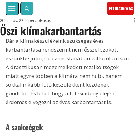
FELIRATKOZÁS
2022. nov. 22.
2 perc olvasás
Őszi klímakarbantartás
Bár a klímakészülékeink szükséges éves 
karbantartása rendszerint nem ősszel szokott 
eszünkbe jutni, de ez mostanában változóban van. 
A drasztikusan megemelkedett rezsiköltségek 
miatt egyre többen a klímára nem hűtő, hanem 
sokkal inkább fűtő készülékként kezdenek 
gondolni. És lehet, hogy a fűtési idény elején 
érdemes elvégezni az éves karbantartást is.
A szakcégek