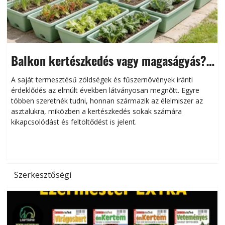
Balkon kertészkedés vagy magaságyás?
Helytakarékos kertészkedés
A saját termesztésű zöldségek és fűszernövények iránti
érdeklődés az elmúlt években látványosan megnőtt. Egyre
többen szeretnék tudni, honnan származik az élelmiszer az
l
asztalukra, miközben a kertészkedés sokak számára
kikapcsolódást és feltöltődést is jelent.
é
d
Szerkesztőségi