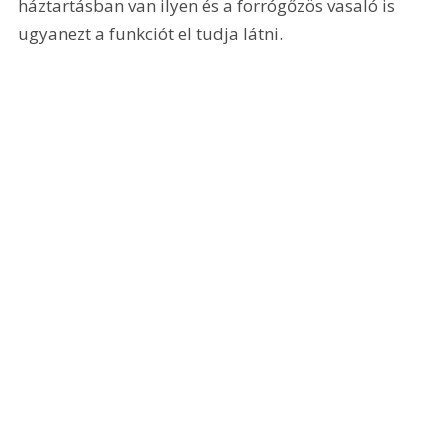
háztartásban van ilyen és a forrógőzös vasaló is 
ugyanezt a funkciót el tudja látni.