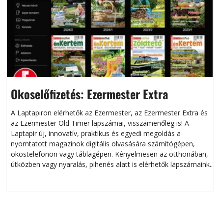
Okoselőfizetés: Ezermester Extra
A Laptapiron elérhetők az Ezermester, az Ezermester Extra és
az Ezermester Old Timer lapszámai, visszamenőleg is! A
Laptapir új, innovatív, praktikus és egyedi megoldás a
L
nyomtatott magazinok digitális olvasására számítógépen,
okostelefonon vagy táblagépen. Kényelmesen az otthonában,
útközben vagy nyaralás, pihenés alatt is elérhetők lapszámaink.
ú
Bárhol, bármikor, akár külföldön élve vagy dolgozva is
B
olvashatók az Ezermester lapszámai. A Laptapir kényelmes
megoldás, mert: – t