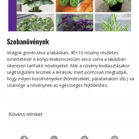
Szobanövények
Virágok gondozása a lakásban, 40+10 növény részletes
ismertetése! A könyv lexikonszerűen veszi sorra a lakásban
s
sikeresen tart­ha­tó növényeket. Már a növény kiválasztásakor
h
segítségünkre lesznek a leírások, mert pontosan megtudjuk,
k
hogy milyen körülményekre (hőmérséklet, páratartalom stb.) van
szüksége a növénynek az egészséges fejlődéshez.
t
Kövess minket