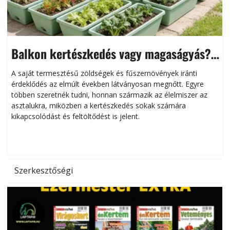
Balkon kertészkedés vagy magaságyás?
Helytakarékos kertészkedés
A saját termesztésű zöldségek és fűszernövények iránti
érdeklődés az elmúlt években látványosan megnőtt. Egyre
többen szeretnék tudni, honnan származik az élelmiszer az
l
asztalukra, miközben a kertészkedés sokak számára
kikapcsolódást és feltöltődést is jelent.
é
d
Szerkesztőségi