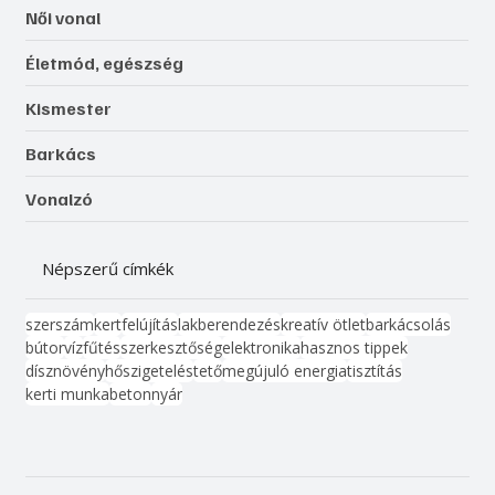
Női vonal
Életmód, egészség
Kismester
Barkács
Vonalzó
Népszerű címkék
szerszám
kert
felújítás
lakberendezés
kreatív ötlet
barkácsolás
bútor
víz
fűtés
szerkesztőség
elektronika
hasznos tippek
dísznövény
hőszigetelés
tető
megújuló energia
tisztítás
kerti munka
beton
nyár