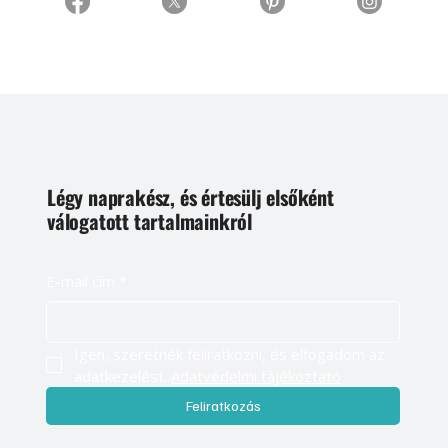
Légy naprakész, és értesülj elsőként
válogatott tartalmainkról
E-mail cím
*
Igen, szeretnék feliratkozni, és elfogadom az 
adatkezelést. 
Adatvédelmi tájékoztató
Feliratkozás