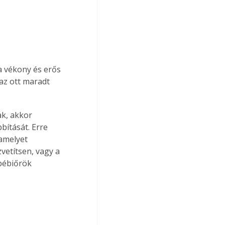
a vékony és erős 
az ott maradt 
ak, akkor 
ítását. Erre 
 amelyet 
vetítsen, vagy a 
 bébiőrök 