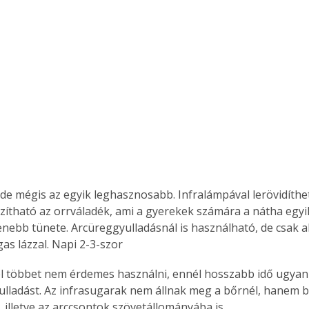
 de mégis az egyik leghasznosabb. Infralámpával lerövidíth
lazítható az orrváladék, ami a gyerekek számára a nátha egyi
enebb tünete. Arcüreggyulladásnál is használható, de csak 
s lázzal. Napi 2-3-szor
l többet nem érdemes használni, ennél hosszabb idő ugyan
ulladást. Az infrasugarak nem állnak meg a bőrnél, hanem b
 illetve az arccsontok szövetállományába is 