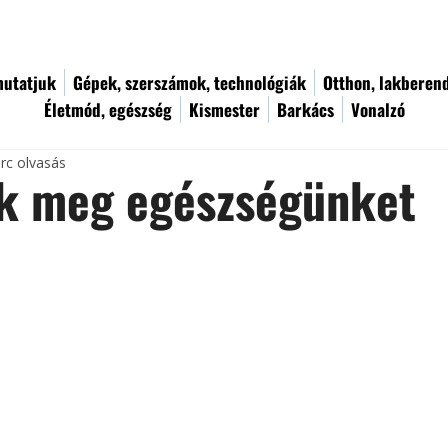
utatjuk
Gépek, szerszámok, technológiák
Otthon, lakberen
Életmód, egészség
Kismester
Barkács
Vonalzó
rc olvasás
ük meg egészségünket