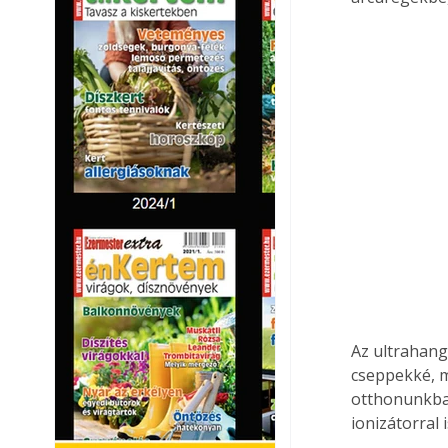
Az ultrahang
cseppekké, ma
otthonunkban
ionizátorral