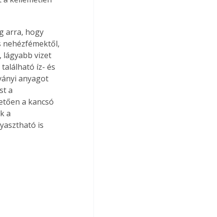
g arra, hogy 
s nehézfémektől, 
 lágyabb vizet 
alálható íz- és 
sványi anyagot 
t a 
vetően a kancsó 
k a 
gyasztható is