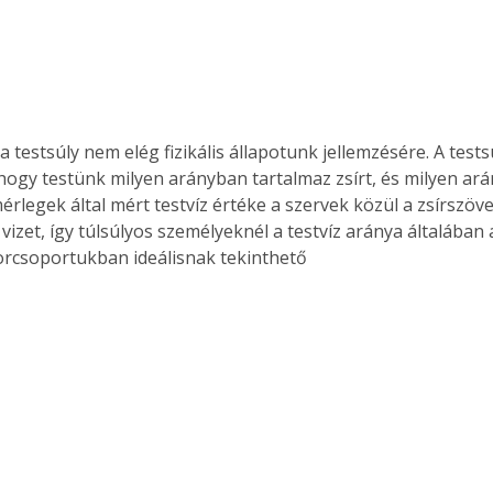
testsúly nem elég fizikális állapotunk jellemzésére. A test
hogy testünk milyen arányban tartalmaz zsírt, és milyen ar
érlegek által mért testvíz értéke a szervek közül a zsírszöve
vizet, így túlsúlyos személyeknél a testvíz aránya általában
orcsoportukban ideálisnak tekinthető 