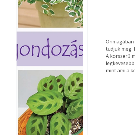
Önmagában a 
tudjuk meg, 
A korszerű m
legkevesebb 
mint ami a k