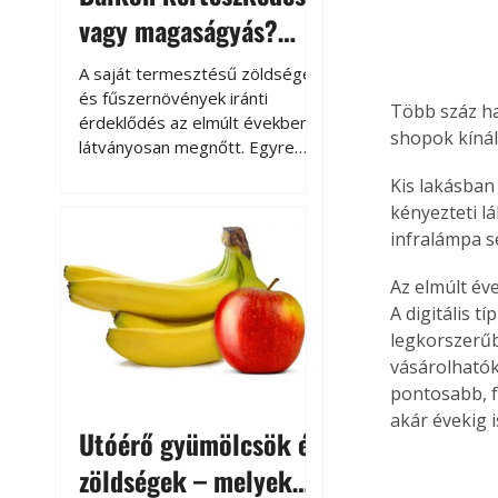
vagy magaságyás?
Helytakarékos
A saját termesztésű zöldségek
kertészkedés
és fűszernövények iránti
Több száz h
érdeklődés az elmúlt években
shopok kínál
látványosan megnőtt. Egyre
többen szeretnék tudni, honnan
Kis lakásban
származik az élelmiszer az
kényezteti l
asztalukra, miközben a
infralámpa s
kertészkedés sokak számára
kikapcsolódást és feltöltődést
Az elmúlt éve
is jelent.
A digitális 
legkorszerűb
vásárolhatók
pontosabb, f
akár évekig 
Utóérő gyümölcsök és
zöldségek – melyek