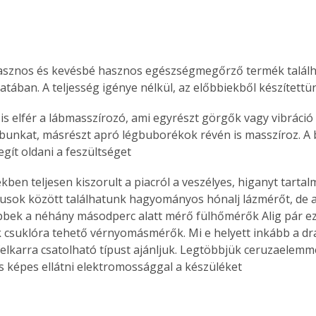
asznos és kevésbé hasznos egészségmegőrző termék találh
atában. A teljesség igénye nélkül, az előbbiekből készítettü
 is elfér a lábmasszírozó, ami egyrészt görgők vagy vibráció
ábunkat, másrészt apró légbuborékok révén is masszíroz. A 
egít oldani a feszültséget
kben teljesen kiszorult a piacról a veszélyes, higanyt tarta
típusok között találhatunk hagyományos hónalj lázmérőt, de a
bek a néhány másodperc alatt mérő fülhőmérők Alig pár eze
 csuklóra tehető vérnyomásmérők. Mi e helyett inkább a dr
elkarra csatolható típust ajánljuk. Legtöbbjük ceruzaelemm
is képes ellátni elektromossággal a készüléket