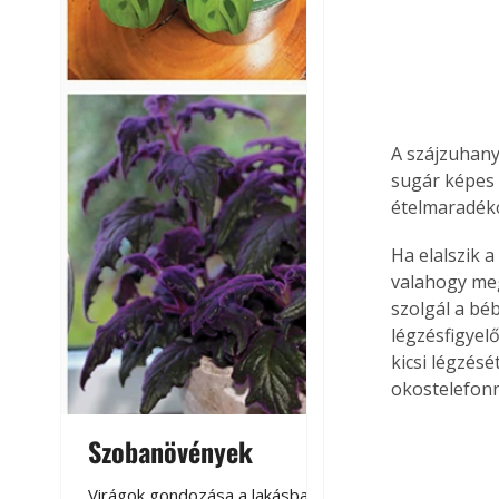
A szájzuhany
sugár képes 
ételmaradéko
Ha elalszik 
valahogy meg
szolgál a béb
légzésfigyelő
kicsi légzésé
okostelefon
Szobanövények
Virágoskert: k
teraszon, laká
Virágok gondozása a lakásban,