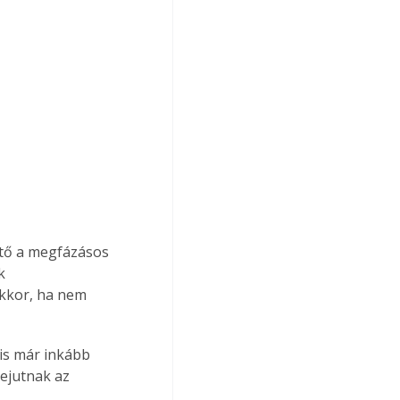
ető a megfázásos 
k 
akkor, ha nem 
is már inkább 
ejutnak az 