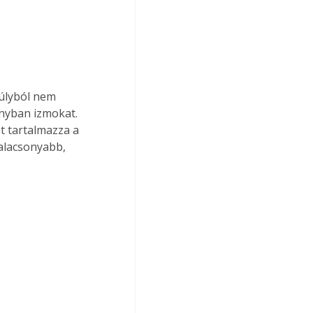
súlyból nem 
ányban izmokat. 
t tartalmazza a 
 alacsonyabb, 