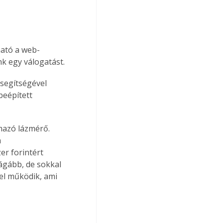
ató a web-
nk egy válogatást.
 segítségével 
beépített 
lmazó lázmérő. 
 
r forintért 
ágább, de sokkal 
el működik, ami 