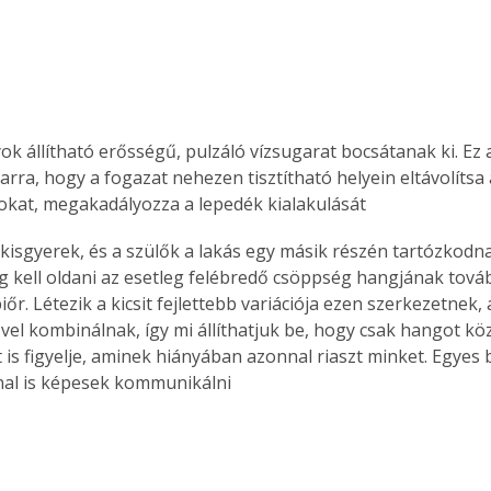
ok állítható erősségű, pulzáló vízsugarat bocsátanak ki. Ez 
arra, hogy a fogazat nehezen tisztítható helyein eltávolítsa 
kat, megakadályozza a lepedék kialakulását
a kisgyerek, és a szülők a lakás egy másik részén tartózkodn
 kell oldani az esetleg felébredő csöppség hangjának tovább
iőr. Létezik a kicsit fejlettebb variációja ezen szerkezetnek,
vel kombinálnak, így mi állíthatjuk be, hogy csak hangot köz
t is figyelje, aminek hiányában azonnal riaszt minket. Egyes
nal is képesek kommunikálni
ertben,
Gyógyító növények: a
sban
természet kincsei az