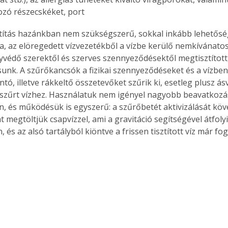
. A
zó részecskéket, port
megoldás,
sztítás hazánkban nem szükségszerű, sokkal inkább lehetősé
ta, az elöregedett vízvezetékből a vízbe kerülő nemkívánato
nyvédő szerektől és szerves szennyeződésektől megtisztított,
unk. A szűrőkancsók a fizikai szennyeződéseket és a vízben t
ontó, illetve rákkeltő összetevőket szűrik ki, esetleg plusz á
szűrt vízhez. Használatuk nem igényel nagyobb beavatkozás
n, és működésük is egyszerű: a szűrőbetét aktivizálását kö
át megtöltjük csapvízzel, ami a gravitáció segítségével átfolyi
 és az alsó tartályból kiöntve a frissen tisztított víz már fo