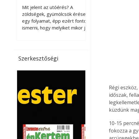
érnek tovább leszedés
Mit jelent az utóérés? A
után?
zöldségek, gyümölcsök érése
egy folyamat, épp ezért fontos
ismerni, hogy melyiket mikor jó
leszedni. Meg kell különböztetni
a gazdasági és a biológiai
érettséget. Például a
paradicsomot sokszor
Szerkesztőségi
gazdasági érettségben, azaz
félig éretten szedik le, ezután
utaztatják hosszan, és még
pulton tartható kell legyen.
Régi eszköz,
Utóérik eközben, de nem lesz
időszak, fel
olyan ízű, mint amit a saját
legkellemetl
kertünkben, biológiai
érettségben szedünk le. Teljes
küzdünk maga
érettségben szedve nem
10-15 percné
tárolható h
fokozza a gy
arcüregekbe,