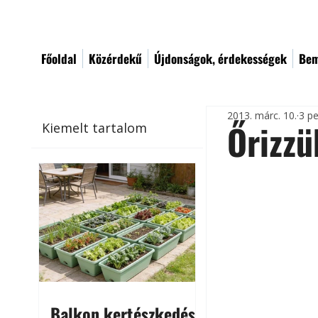
Főoldal
Közérdekű
Újdonságok, érdekességek
Bem
2013. márc. 10.
3 pe
Őrizz
Kiemelt tartalom
Balkon kertészkedés