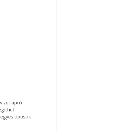
vizet apró 
egíthet 
 egyes típusok 