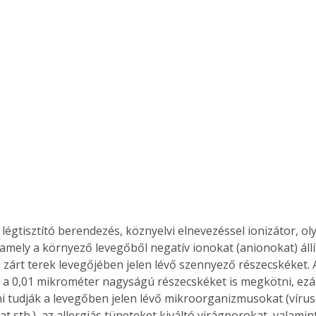
Együtt jobban megéri!
Bővebb információ itt!
k az
Együtt jobban megéri! A
mester
könyvek tetszőleges
er Old
párosítással kedvezményes
áron, 0 Ft postaköltséggel
ptapir új,
megrendelhetők!
és egyedi
tt
lvasására
elefonon
 légtisztító berendezés, köznyelvi elnevezéssel ionizátor, o
nyelmesen
amely a környező levegőből negatív ionokat (anionokat) állít
ben vagy
a zárt terek levegőjében jelen lévő szennyező részecskéket. 
t is
a 0,01 mikrométer nagyságú részecskéket is megkötni, ezál
. Bárhol,
i tudják a levegőben jelen lévő mikroorganizmusokat (vírus
ön élve
 stb.), az allergiás tüneteket kiváltó virágporokat, valamin
ashatók az