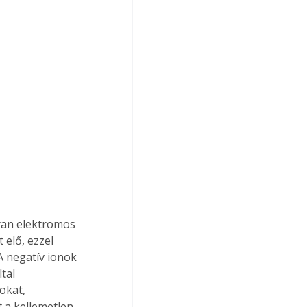
lyan elektromos 
 elő, ezzel 
A negatív ionok 
tal 
okat, 
t a kellemetlen 