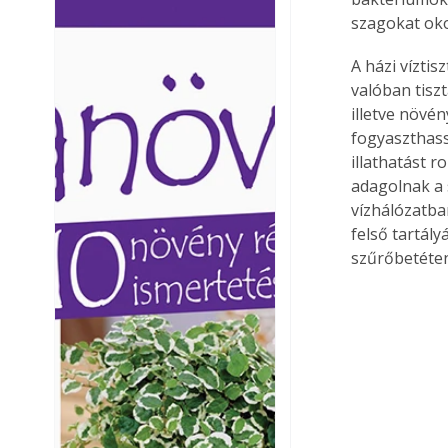
Ezermester lapszámai. A
Ezermester lapszámai
szagokat oko
Laptapir kényelmes megoldás,
Laptapir kényelmes 
mert: – t
mert: – t
A házi vízti
valóban tisz
illetve növé
fogyaszthass
illathatást r
adagolnak a 
vízhálózatba
felső tartály
szűrőbetéten,