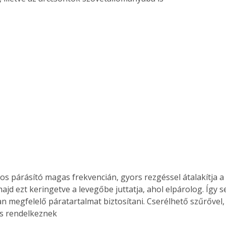
os párásító magas frekvencián, gyors rezgéssel átalakítja a 
jd ezt keringetve a levegőbe juttatja, ahol elpárolog. Így s
 megfelelő páratartalmat biztosítani. Cserélhető szűrővel,
 is rendelkeznek