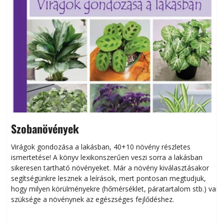
Szobanövények
Virágok gondozása a lakásban, 40+10 növény részletes
ismertetése! A könyv lexikonszerűen veszi sorra a lakásban
s
sikeresen tart­ha­tó növényeket. Már a növény kiválasztásakor
h
segítségünkre lesznek a leírások, mert pontosan megtudjuk,
k
hogy milyen körülményekre (hőmérséklet, páratartalom stb.) van
szüksége a növénynek az egészséges fejlődéshez.
t