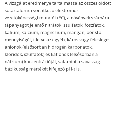
A vizsgálat eredménye tartalmazza az összes oldott 
sótartalomra vonatkozó elektromos 
vezetőképességi mutatót (EC), a növények számára 
tápanyagot jelentő nitrátok, szulfátok, foszfátok, 
kálium, kalcium, magnézium, mangán, bór stb. 
mennyiségét, illetve az egyéb, káros vagy felesleges 
anionok (elsősorban hidrogén karbonátok, 
kloridok, szulfátok) és kationok (elsősorban a 
nátrium) koncentrációját, valamint a savasság-
bázikusság mértékét kifejező pH-t is.