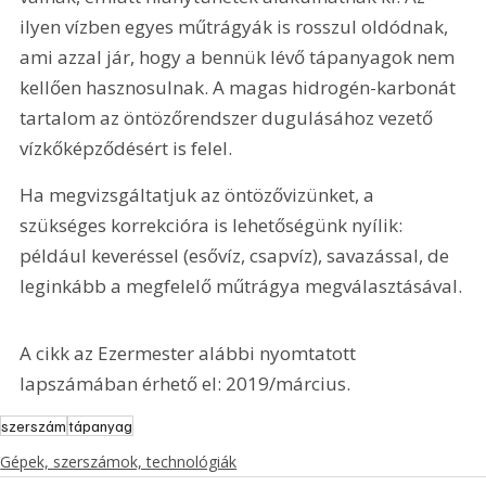
ilyen vízben egyes műtrágyák is rosszul oldódnak, 
ami azzal jár, hogy a bennük lévő tápanyagok nem 
kellően hasznosulnak. A magas hidrogén-karbonát 
tartalom az öntözőrendszer dugulásához vezető 
vízkőképződésért is felel.
Ha megvizsgáltatjuk az öntözővizünket, a 
szükséges korrekcióra is lehetőségünk nyílik: 
például keveréssel (esővíz, csapvíz), savazással, de 
leginkább a megfelelő műtrágya megválasztásával.
A cikk az Ezermester alábbi nyomtatott 
lapszámában érhető el: 2019/március.
szerszám
tápanyag
Gépek, szerszámok, technológiák