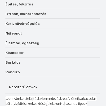
Építés, felújítás
Otthon, lakberendezés
Kert, növényápolás
Női vonal
Életmód, egészség
Kismester
Barkács
Vonalzó
Népszerű címkék
szerszám
kert
felújítás
lakberendezés
kreatív ötlet
barkácsolás
bútor
víz
fűtés
szerkesztőség
elektronika
hasznos tippek