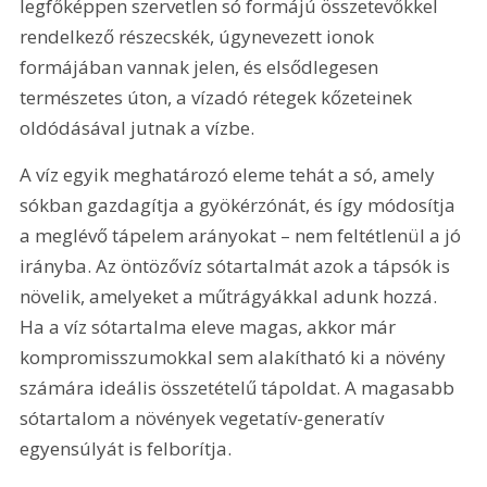
legfőképpen szervetlen só formájú összetevőkkel 
rendelkező részecskék, úgynevezett ionok 
formájában vannak jelen, és elsődlegesen 
természetes úton, a vízadó rétegek kőzeteinek 
oldódásával jutnak a vízbe.
A víz egyik meghatározó eleme tehát a só, amely 
sókban gazdagítja a gyökérzónát, és így módosítja 
a meglévő tápelem arányokat – nem feltétlenül a jó 
irányba. Az öntözővíz sótartalmát azok a tápsók is 
növelik, amelyeket a műtrágyákkal adunk hozzá. 
Ha a víz sótartalma eleve magas, akkor már 
kompromisszumokkal sem alakítható ki a növény 
számára ideális összetételű tápoldat. A magasabb 
sótartalom a növények vegetatív-generatív 
egyensúlyát is felborítja.