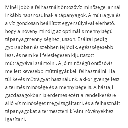
Minél jobb a felhasznált öntözővíz minősége, annál 
inkább hasznosulnak a tápanyagok. A műtrágya és 
a víz gondosan beállított egyensúlyával elérhető, 
hogy a növény mindig az optimális mennyiségű 
tápanyagmennyiséghez jusson. Ezáltal pedig 
gyorsabban és szebben fejlődik, egészségesebb 
lesz, és nem kell feleslegesen kijuttatott 
műtrágyával számolni. A jó minőségű öntözővíz 
mellett kevesebb műtrágyát kell felhasználni. Ha 
túl kevés műtrágyát használunk, akkor gyenge lesz 
a termés minősége és a mennyisége is. A háztáji 
gazdaságokban is érdemes ezért a rendelkezésre 
álló víz minőségét megvizsgáltatni, és a felhasznált 
tápanyagokat a termeszteni kívánt növényekhez 
igazítani.