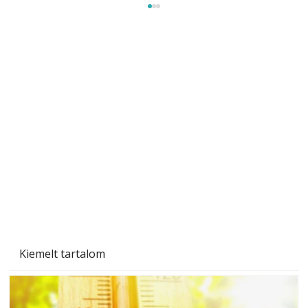
A varrógép és a varrás
Kiemelt tartalom