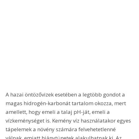
A hazai öntözővizek esetében a legtöbb gondot a 
magas hidrogén-karbonát tartalom okozza, mert 
amellett, hogy emeli a talaj pH-ját, emeli a 
vízkeménységet is. Kemény víz használatakor egyes 
tápelemek a növény számára felvehetetlenné 
válnak, emiatt hiánytünetek alakulhatnak ki. Az 