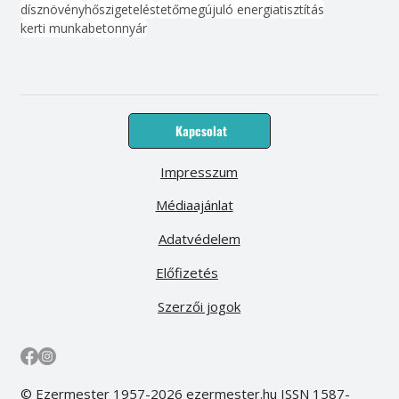
dísznövény
hőszigetelés
tető
megújuló energia
tisztítás
kerti munka
beton
nyár
Kapcsolat
Impresszum
Médiaajánlat
Adatvédelem
Előfizetés
Szerzői jogok
© Ezermester 1957-2026 ezermester.hu ISSN 1587-