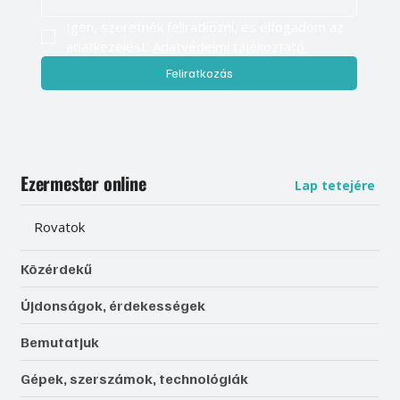
Igen, szeretnék feliratkozni, és elfogadom az 
adatkezelést. 
Adatvédelmi tájékoztató
Feliratkozás
Ezermester online
Lap tetejére
Rovatok
Közérdekű
Újdonságok, érdekességek
Bemutatjuk
Gépek, szerszámok, technológiák