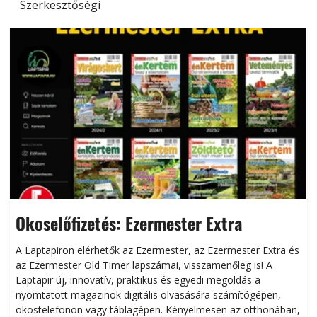
Szerkesztőségi
Okoselőfizetés: Ezermester Extra
A Laptapiron elérhetők az Ezermester, az Ezermester Extra és
az Ezermester Old Timer lapszámai, visszamenőleg is! A
Laptapir új, innovatív, praktikus és egyedi megoldás a
L
nyomtatott magazinok digitális olvasására számítógépen,
okostelefonon vagy táblagépen. Kényelmesen az otthonában,