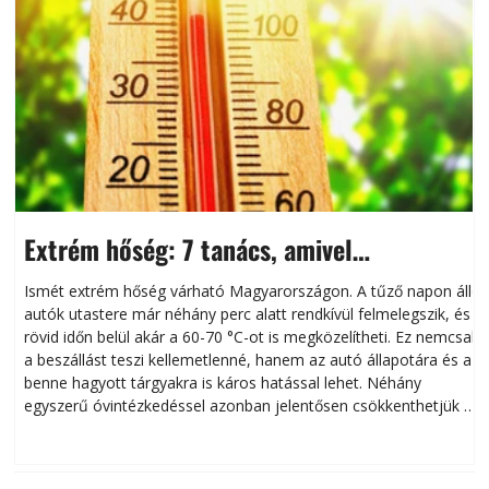
Extrém hőség: 7 tanács, amivel
megóvhatjuk autónkat a nyári károktól
Ismét extrém hőség várható Magyarországon. A tűző napon álló
autók utastere már néhány perc alatt rendkívül felmelegszik, és
rövid időn belül akár a 60-70 °C-ot is megközelítheti. Ez nemcsak
n
a beszállást teszi kellemetlenné, hanem az autó állapotára és a
benne hagyott tárgyakra is káros hatással lehet. Néhány
egyszerű óvintézkedéssel azonban jelentősen csökkenthetjük a
hőség káros hatásait.
l