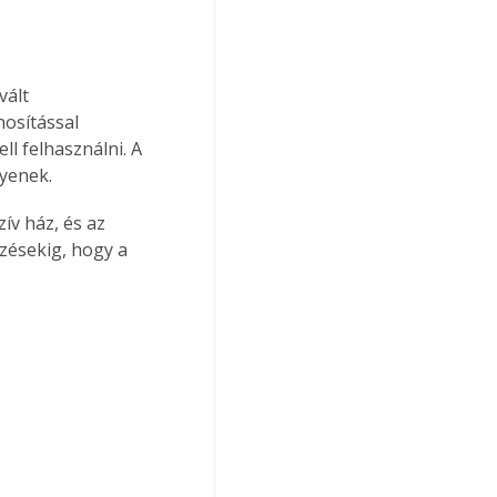
ált 
osítással 
l felhasználni. A 
yenek.
ív ház, és az 
zésekig, hogy a 