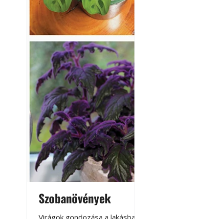
Szobanövények
Virágoskert: k
teraszon, laká
Virágok gondozása a lakásban,