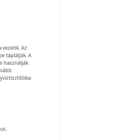
 vezetik. Az 
e táplálják. A 
 használják. 
ovább 
yvíztisztítóba 
us.