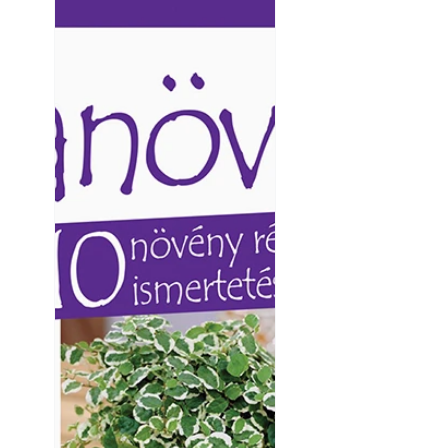
Ezermester lapszámai. A
Ezermester lapszámai
Laptapir kényelmes megoldás,
Laptapir kényelmes 
mert: – t
mert: – t
Kültéri hűtés: ho
a teraszt és a ker