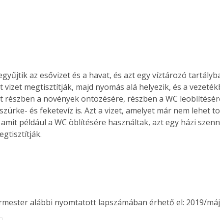
gyűjtik az esővizet és a havat, és azt egy víztározó tartályba
 vizet megtisztítják, majd nyomás alá helyezik, és a vezetékb
et részben a növények öntözésére, részben a WC leöblítésére
zürke- és feketevíz is. Azt a vizet, amelyet már nem lehet t
 amit például a WC öblítésére használtak, azt egy házi szenn
egtisztítják.
ermester alábbi nyomtatott lapszámában érhető el: 2019/máj