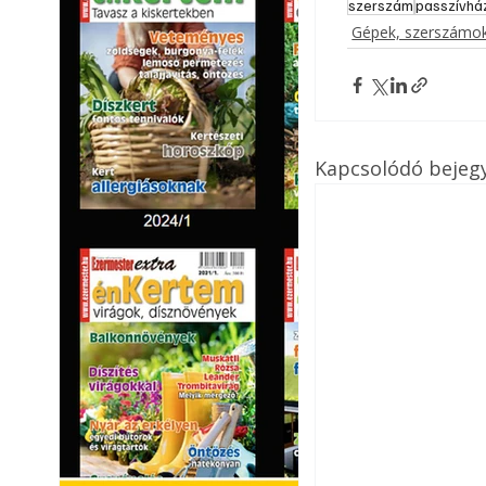
szerszám
passzívhá
Gépek, szerszámok
Kapcsolódó bejeg