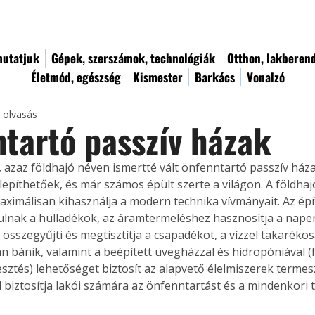
utatjuk
Gépek, szerszámok, technológiák
Otthon, lakberen
Életmód, egészség
Kismester
Barkács
Vonalzó
c olvasás
tartó passzív házak
, azaz földhajó néven ismertté vált önfenntartó passzív ház
lepíthetőek, és már számos épült szerte a világon. A földhaj
aximálisan kihasználja a modern technika vívmányait. Az épí
lnak a hulladékok, az áramtermeléshez hasznosítja a napen
 összegyűjti és megtisztítja a csapadékot, a vízzel takarékos
 bánik, valamint a beépített üvegházzal és hidropóniával (fö
ztés) lehetőséget biztosít az alapvető élelmiszerek termes
el biztosítja lakói számára az önfenntartást és a mindenkori t