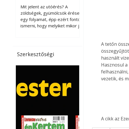
érnek tovább leszedés
Mit jelent az utóérés? A
után?
zöldségek, gyümölcsök érése
egy folyamat, épp ezért fontos
ismerni, hogy melyiket mikor jó
leszedni. Meg kell különböztetni
a gazdasági és a biológiai
A tetőn össze
érettséget. Például a
összegyűjtött
paradicsomot sokszor
Szerkesztőségi
gazdasági érettségben, azaz
használt viz
félig éretten szedik le, ezután
Hasznosul a s
utaztatják hosszan, és még
felhasználni,
pulton tartható kell legyen.
vezetik, és m
Utóérik eközben, de nem lesz
olyan ízű, mint amit a saját
kertünkben, biológiai
érettségben szedünk le. Teljes
érettségben szedve nem
tárolható h
A cikk az Ez