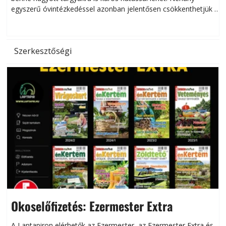
egyszerű óvintézkedéssel azonban jelentősen csökkenthetjük a
hőség káros hatásait.
l
Szerkesztőségi
Okoselőfizetés: Ezermester Extra
A Laptapiron elérhetők az Ezermester, az Ezermester Extra és