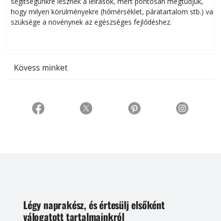
segítségünkre lesznek a leírások, mert pontosan megtudjuk,
k
hogy milyen körülményekre (hőmérséklet, páratartalom stb.) van
szüksége a növénynek az egészséges fejlődéshez.
t
Kövess minket
Légy naprakész, és értesülj elsőként
válogatott tartalmainkról