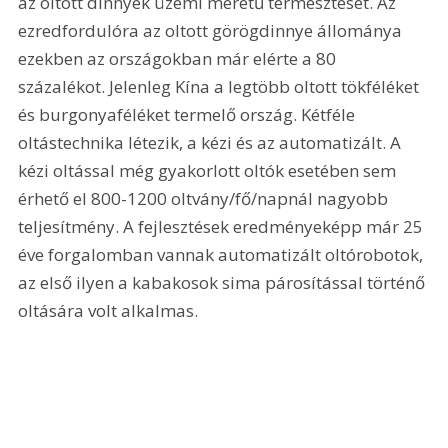
az oltott dinnyék üzemi méretű termesztését. Az 
ezredfordulóra az oltott görögdinnye állománya 
ezekben az országokban már elérte a 80 
százalékot. Jelenleg Kína a legtöbb oltott tökféléket 
és burgonyaféléket termelő ország. Kétféle 
oltástechnika létezik, a kézi és az automatizált. A 
kézi oltással még gyakorlott oltók esetében sem 
érhető el 800-1200 oltvány/fő/napnál nagyobb 
teljesítmény. A fejlesztések eredményeképp már 25 
éve forgalomban vannak automatizált oltórobotok, 
az első ilyen a kabakosok sima párosítással történő 
oltására volt alkalmas.