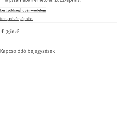
kert
zöldség
növényvédelem
Kert, növényápolás
Kapcsolódó bejegyzések