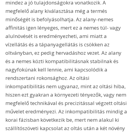
mindez a jó tulajdonságokra vonatkozik. A 
megfelelő alany kiválasztása még a termés 
minőségét is befolyásolhatja. Az alany-nemes 
affinitás igen lényeges, mert ez a nemes túl- vagy 
alulnövését is eredményezheti, ami miatt a 
vízellátás és a tápanyagellátás is csökken az 
oltványban, ez pedig hervadáshoz vezet. Az alany 
és a nemes közti kompatibilitásnak stabilnak és 
nagyfokúnak kell lennie, ami kapcsolódik a 
rendszertani rokonsághoz. Az oltási 
inkompatibilitás nem ugyanaz, mint az oltási hiba, 
hiszen ezt gyakran a környezeti tényezők, vagy nem 
megfelelő technikával és precizitással végzett oltási 
művelet eredményezi. Az inkompatibilitás mindig a 
korai fázisban következik be, mert nem alakul ki 
szállítószöveti kapcsolat az oltás után a két növény 