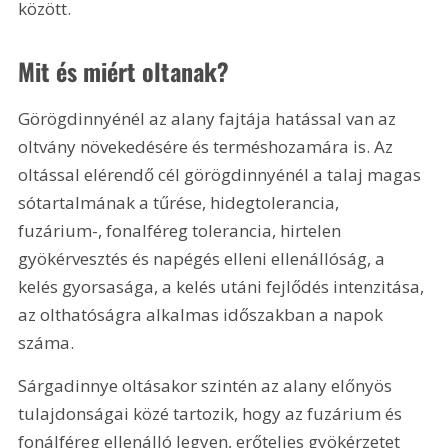
között.
Mit és miért oltanak?
Görögdinnyénél az alany fajtája hatással van az 
oltvány növekedésére és terméshozamára is. Az 
oltással elérendő cél görögdinnyénél a talaj magas 
sótartalmának a tűrése, hidegtolerancia, 
fuzárium-, fonalféreg tolerancia, hirtelen 
gyökérvesztés és napégés elleni ellenállóság, a 
kelés gyorsasága, a kelés utáni fejlődés intenzitása, 
az olthatóságra alkalmas időszakban a napok 
száma.
Sárgadinnye oltásakor szintén az alany előnyös 
tulajdonságai közé tartozik, hogy az fuzárium és 
fonálféreg ellenálló legyen, erőteljes gyökérzetet 