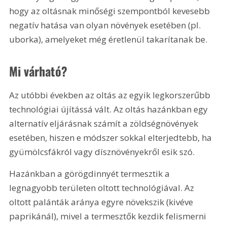
hogy az oltásnak minőségi szempontból kevesebb 
negatív hatása van olyan növények esetében (pl. 
uborka), amelyeket még éretlenül takarítanak be.
Mi várható?
Az utóbbi években az oltás az egyik legkorszerűbb 
technológiai újítássá vált. Az oltás hazánkban egy 
alternatív eljárásnak számít a zöldségnövények 
esetében, hiszen e módszer sokkal elterjedtebb, ha 
gyümölcsfákról vagy dísznövényekről esik szó.
Hazánkban a görögdinnyét termesztik a 
legnagyobb területen oltott technológiával. Az 
oltott palánták aránya egyre növekszik (kivéve 
paprikánál), mivel a termesztők kezdik felismerni 