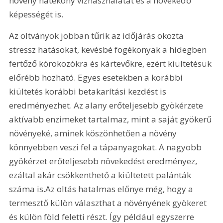
növény hatékony vízhasználatát és a növekedő 
képességét is.
Az oltványok jobban tűrik az időjárás okozta 
stressz hatásokat, kevésbé fogékonyak a hidegben 
fertőző kórokozókra és kártevőkre, ezért kiültetésük 
előrébb hozható. Egyes esetekben a korábbi 
kiültetés korábbi betakarítási kezdést is 
eredményezhet. Az alany erőteljesebb gyökérzete 
aktívabb enzimeket tartalmaz, mint a saját gyökerű 
növényeké, aminek köszönhetően a növény 
könnyebben veszi fel a tápanyagokat. A nagyobb 
gyökérzet erőteljesebb növekedést eredményez, 
ezáltal akár csökkenthető a kiültetett palánták 
száma is.Az oltás hatalmas előnye még, hogy a 
termesztő külön választhat a növényének gyökeret 
és külön föld feletti részt. Így például egyszerre 