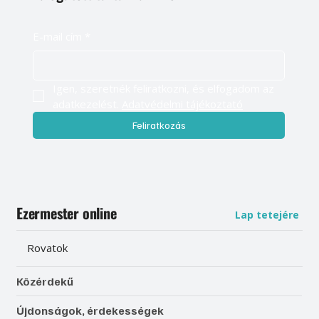
E-mail cím
*
Igen, szeretnék feliratkozni, és elfogadom az 
adatkezelést. 
Adatvédelmi tájékoztató
Feliratkozás
Ezermester online
Lap tetejére
Rovatok
Közérdekű
Újdonságok, érdekességek