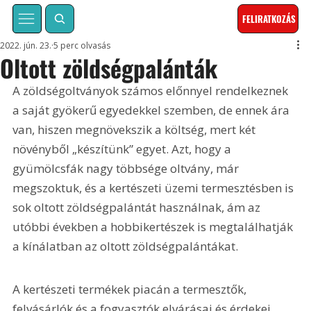
FELIRATKOZÁS
2022. jún. 23.
5 perc olvasás
Oltott zöldségpalánták
A zöldségoltványok számos előnnyel rendelkeznek 
a saját gyökerű egyedekkel szemben, de ennek ára 
van, hiszen megnövekszik a költség, mert két 
növényből „készítünk” egyet. Azt, hogy a 
gyümölcsfák nagy többsége oltvány, már 
megszoktuk, és a kertészeti üzemi termesztésben is 
sok oltott zöldségpalántát használnak, ám az 
utóbbi években a hobbikertészek is megtalálhatják 
a kínálatban az oltott zöldségpalántákat.
A kertészeti termékek piacán a termesztők, 
felvásárlók és a fogyasztók elvárásai és érdekei 