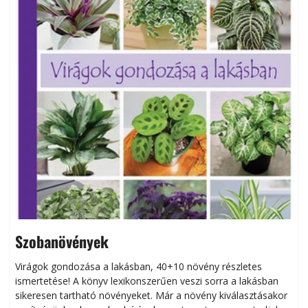
Szobanövények
Virágok gondozása a lakásban, 40+10 növény részletes
ismertetése! A könyv lexikonszerűen veszi sorra a lakásban
s
sikeresen tart­ha­tó növényeket. Már a növény kiválasztásakor
h