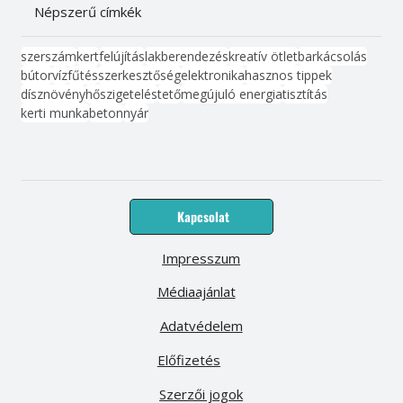
Népszerű címkék
szerszám
kert
felújítás
lakberendezés
kreatív ötlet
barkácsolás
bútor
víz
fűtés
szerkesztőség
elektronika
hasznos tippek
dísznövény
hőszigetelés
tető
megújuló energia
tisztítás
kerti munka
beton
nyár
Kapcsolat
Impresszum
Médiaajánlat
Adatvédelem
Előfizetés
Szerzői jogok