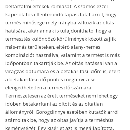
beltartalmi értékek romlását. A számos ezzel 
kapcsolatos ellentmondó tapasztalat arról, hogy 
termés minősége mely irányba változik az oltás 
hatására, akár annak is tulajdonítható, hogy a 
termesztés különböző körülmények között zajlik 
más-más területeken, eltérő alany-nemes 
kombinációt használva, valamint a termést is más 
időpontban takarítják be. Az oltás hatással van a 
virágzás dátumára és a betakarítási időre is, ezért 
a betakarítási idő pontos megtervezése 
elengedhetetlen a termesztő számára. 
Természetesen az érett terméseket nem lehet egy 
időben betakarítani az oltott és az oltatlan 
állományról. Görögdinnye esetében kutatók arról 
számoltak be, hogy az oltás javítja a terméshús 
keménységét. Egy kísérlet azt is megállapította, 