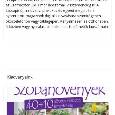
az Ezermester Old Timer lapszámai, visszamenőleg is! A
Laptapir új, innovatív, praktikus és egyedi megoldás a
L
nyomtatott magazinok digitális olvasására számítógépen,
okostelefonon vagy táblagépen. Kényelmesen az otthonában,
útközben vagy nyaralás, pihenés alatt is elérhetők lapszámaink.
ú
Bárhol, bármikor, akár külföldön élve vagy dolgozva is
B
olvashatók az Ezermester lapszámai. A Laptapir kényelmes
megoldás, mert: – t
Kiadványaink