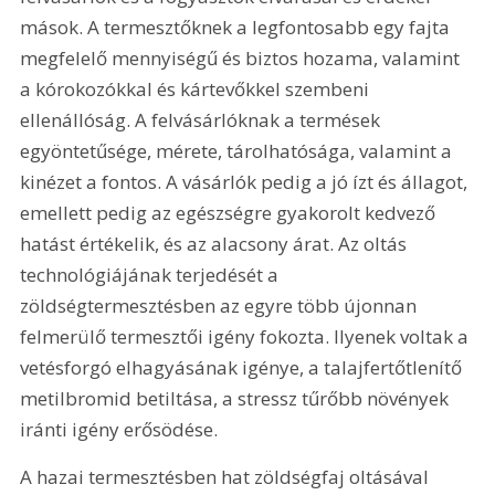
mások. A termesztőknek a legfontosabb egy fajta 
megfelelő mennyiségű és biztos hozama, valamint 
a kórokozókkal és kártevőkkel szembeni 
ellenállóság. A felvásárlóknak a termések 
egyöntetűsége, mérete, tárolhatósága, valamint a 
kinézet a fontos. A vásárlók pedig a jó ízt és állagot, 
emellett pedig az egészségre gyakorolt kedvező 
hatást értékelik, és az alacsony árat. Az oltás 
technológiájának terjedését a 
zöldségtermesztésben az egyre több újonnan 
felmerülő termesztői igény fokozta. Ilyenek voltak a 
vetésforgó elhagyásának igénye, a talajfertőtlenítő 
metilbromid betiltása, a stressz tűrőbb növények 
iránti igény erősödése.
A hazai termesztésben hat zöldségfaj oltásával 