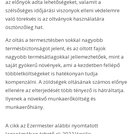
az előnyök adta lehetőségeket, valamit a 
szélsőséges időjárási viszonyok elleni védelemre 
való törekvés is az oltványok használatára 
ösztönzőleg hat.
Az oltás a termesztésben sokkal nagyobb 
termésbiztonságot jelent, és az oltott fajok 
nagyobb termésátlagokkal jellemezhetőek, mint a 
saját gyökerű növények, ami a kezdetben fellépő 
többletköltségeket is hatékonyan tudja 
kompenzálni. A zöldségek oltásának számos előnye 
ellenére az elterjedését több tényező is hátráltatja. 
Ilyenek a növekvő munkaerőköltség és 
munkaerőhiány.
A cikk az Ezermester alábbi nyomtatott 
lapszámában érhető el: 2022/április.