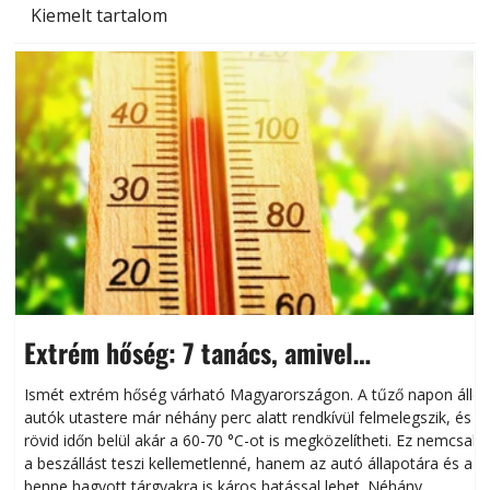
Kiemelt tartalom
Extrém hőség: 7 tanács, amivel
megóvhatjuk autónkat a nyári károktól
Ismét extrém hőség várható Magyarországon. A tűző napon álló
autók utastere már néhány perc alatt rendkívül felmelegszik, és
rövid időn belül akár a 60-70 °C-ot is megközelítheti. Ez nemcsak
n
a beszállást teszi kellemetlenné, hanem az autó állapotára és a
benne hagyott tárgyakra is káros hatással lehet. Néhány