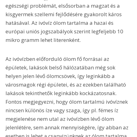
egészségi problémát, elsősorban a magzat és a 
kisgyermek szellemi fejlődésére gyakorolt káros 
hatásával. Az ivóvíz ólom tartalma a hazai és 
európai uniós jogszabályok szerint legfeljebb 10 
mikro gramm lehet literenként.
Az ivóvízben előforduló ólom fő forrásai az 
épületek, lakások belső hálózatában még sok 
helyen jelen lévő ólomcsövek, így leginkább a 
városmagok régi épületei, és az ezekben található 
lakások tekinthetők leginkább kockázatosnak. 
Fontos megjegyezni, hogy ólom tartalmú ivóvíznek 
nincsen különös íze vagy szaga, így pl. fémes íz 
megjelenése nem utal az ivóvízben lévő ólom 
jelenlétére, sem annak mennyiségére, így abban az 
esetben is lehet a csapvizünknek az ólom tartalma 