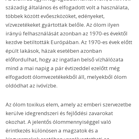
századig általános és elfogadott volt a használata, 
többek között evőeszközöket, edényeket, 
vízvezetékeket gyártottak belőle. Az ólom ilyen 
irányú felhasználását azonban az 1970-es évektől 
kezdve betiltották Európában. Az 1970-es évek előtt 
épült lakások, házak esetében azonban 
előfordulhat, hogy az ingatlan belső vízhálózata 
mind a mai napig a pár évtizeddel ezelőtt még 
elfogadott ólomvezetékekből áll, melyekből ólom 
oldódhat az ivóvízbe.
Az ólom toxikus elem, amely az emberi szervezetbe 
kerülve idegrendszeri és fejlődési zavarokat 
okozhat. A jelentős ólommennyiséggel való 
érintkezés különösen a magzatok és a 