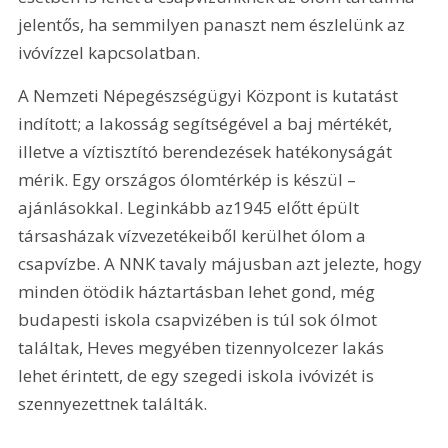
jelentős, ha semmilyen panaszt nem észlelünk az 
ivóvízzel kapcsolatban.
A Nemzeti Népegészségügyi Központ is kutatást 
indított; a lakosság segítségével a baj mértékét, 
illetve a víztisztító berendezések hatékonyságát 
mérik. Egy országos ólomtérkép is készül – 
ajánlásokkal. Leginkább az1945 előtt épült 
társasházak vízvezetékeiből kerülhet ólom a 
csapvízbe. A NNK tavaly májusban azt jelezte, hogy 
minden ötödik háztartásban lehet gond, még 
budapesti iskola csapvizében is túl sok ólmot 
találtak, Heves megyében tizennyolcezer lakás 
lehet érintett, de egy szegedi iskola ivóvizét is 
szennyezettnek találták.