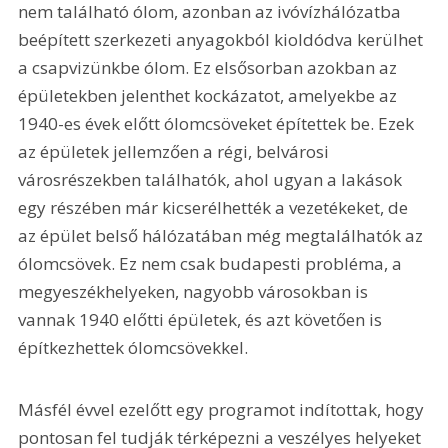
nem található ólom, azonban az ivóvízhálózatba 
beépített szerkezeti anyagokból kioldódva kerülhet 
a csapvizünkbe ólom. Ez elsősorban azokban az 
épületekben jelenthet kockázatot, amelyekbe az 
1940-es évek előtt ólomcsöveket építettek be. Ezek 
az épületek jellemzően a régi, belvárosi 
városrészekben találhatók, ahol ugyan a lakások 
egy részében már kicserélhették a vezetékeket, de 
az épület belső hálózatában még megtalálhatók az 
ólomcsövek. Ez nem csak budapesti probléma, a 
megyeszékhelyeken, nagyobb városokban is 
vannak 1940 előtti épületek, és azt követően is 
építkezhettek ólomcsövekkel.
Másfél évvel ezelőtt egy programot indítottak, hogy 
pontosan fel tudják térképezni a veszélyes helyeket 