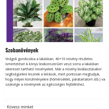
Szobanövények
Virágok gondozása a lakásban, 40+10 növény részletes
ismertetése! A könyv lexikonszerűen veszi sorra a lakásban
s
sikeresen tart­ha­tó növényeket. Már a növény kiválasztásakor
h
segítségünkre lesznek a leírások, mert pontosan megtudjuk,
k
hogy milyen körülményekre (hőmérséklet, páratartalom stb.) van
szüksége a növénynek az egészséges fejlődéshez.
t
Kövess minket