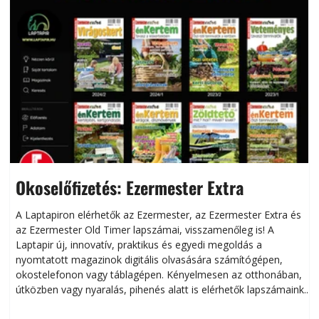
Okoselőfizetés: Ezermester Extra
A Laptapiron elérhetők az Ezermester, az Ezermester Extra és
az Ezermester Old Timer lapszámai, visszamenőleg is! A
Laptapir új, innovatív, praktikus és egyedi megoldás a
L
nyomtatott magazinok digitális olvasására számítógépen,
okostelefonon vagy táblagépen. Kényelmesen az otthonában,
útközben vagy nyaralás, pihenés alatt is elérhetők lapszámaink.
ú
Bárhol, bármikor, akár külföldön élve vagy dolgozva is
B