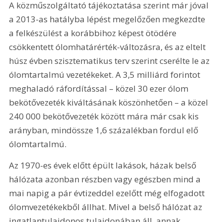
A közműszolgáltató tájékoztatása szerint már jóval 
a 2013-as hatályba lépést megelőzően megkezdte 
a felkészülést a korábbihoz képest ötödére 
csökkentett ólomhatárérték-változásra, és az eltelt 
húsz évben szisztematikus terv szerint cserélte le az 
ólomtartalmú vezetékeket. A 3,5 milliárd forintot 
meghaladó ráfordítással – közel 30 ezer ólom 
bekötővezeték kiváltásának köszönhetően – a közel 
240 000 bekötővezeték között mára már csak kis 
arányban, mindössze 1,6 százalékban fordul elő 
ólomtartalmú.
Az 1970-es évek előtt épült lakások, házak belső 
hálózata azonban részben vagy egészben mind a 
mai napig a pár évtizeddel ezelőtt még elfogadott 
ólomvezetékekből állhat. Mivel a belső hálózat az 
ingatlantulajdonos tulajdonában áll, annak 