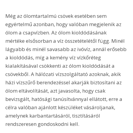
Még az ólomtartalmú csövek esetében sem 
egyértelmű azonban, hogy valóban megjelenik az 
ólom a csapvízben. Az ólom kioldódásának 
mértéke elsősorban a víz összetételétől függ. Minél 
lágyabb és minél savasabb az ivóvíz, annál erősebb 
a kioldódás, míg a kemény víz vízkőréteg 
kialakításával csökkenti az ólom kioldódását a 
csövekből. A hálózati vízszolgáltató azoknak, akik 
házi vízszűrő berendezéssel akarják biztosítani az 
ólom eltávolítását, azt javasolta, hogy csak 
bevizsgált, hatósági tanúsítvánnyal ellátott, erre a 
célra valóban ajánlott készüléket vásároljanak, 
amelynek karbantartásáról, tisztításáról 
rendszeresen gondoskodni kell.