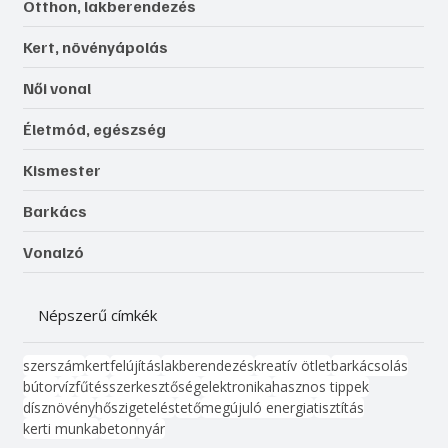
Otthon, lakberendezés
Kert, növényápolás
Női vonal
Életmód, egészség
Kismester
Barkács
Vonalzó
Népszerű címkék
szerszám
kert
felújítás
lakberendezés
kreatív ötlet
barkácsolás
bútor
víz
fűtés
szerkesztőség
elektronika
hasznos tippek
dísznövény
hőszigetelés
tető
megújuló energia
tisztítás
kerti munka
beton
nyár