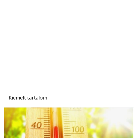
A varrógép és a varrás
Kiemelt tartalom