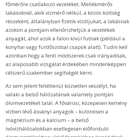
főmérőre csatlakozó vezetéket. Mellékmérős 
lakásoknál, akik vízmérő nélkül, a közös költség 
részeként, általányban fizetik vízdíjukat, a lakásnak 
azokon a pontjain ellenőrizhetjük a vezetékek 
anyagát, ahol azok a falon kívül futnak (például a 
konyhai vagy fürdőszobai csapok alatt). Tudni kell 
azonban hogy a fenti módszerek csak irányadóak, 
az alaposabb vizsgálat érdekében mindenképpen 
célszerű szakember segítségét kérni.
Az sem jelent feltétlenül közvetlen veszélyt, ha 
valaki a belső hálózatának valamely pontján 
ólomvezetéket talál. A fővárosi, közepesen kemény 
vízben lévő ásványi anyagok – különösen a 
magnézium és a kalcium – a belső 
ivóvízhálózatokban esetlegesen előforduló 