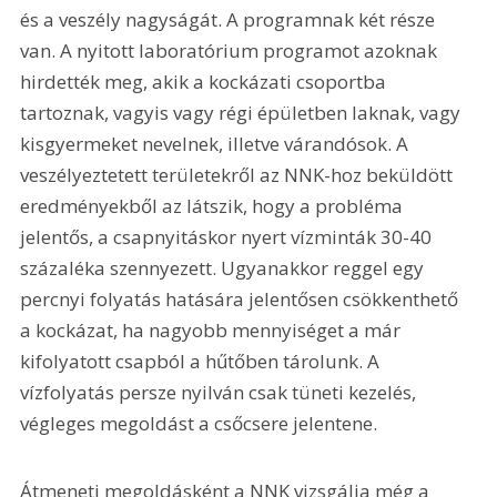
és a veszély nagyságát. A programnak két része 
van. A nyitott laboratórium programot azoknak 
hirdették meg, akik a kockázati csoportba 
tartoznak, vagyis vagy régi épületben laknak, vagy 
kisgyermeket nevelnek, illetve várandósok. A 
veszélyeztetett területekről az NNK-hoz beküldött 
eredményekből az látszik, hogy a probléma 
jelentős, a csapnyitáskor nyert vízminták 30-40 
százaléka szennyezett. Ugyanakkor reggel egy 
percnyi folyatás hatására jelentősen csökkenthető 
a kockázat, ha nagyobb mennyiséget a már 
kifolyatott csapból a hűtőben tárolunk. A 
vízfolyatás persze nyilván csak tüneti kezelés, 
végleges megoldást a csőcsere jelentene.
Átmeneti megoldásként a NNK vizsgálja még a 