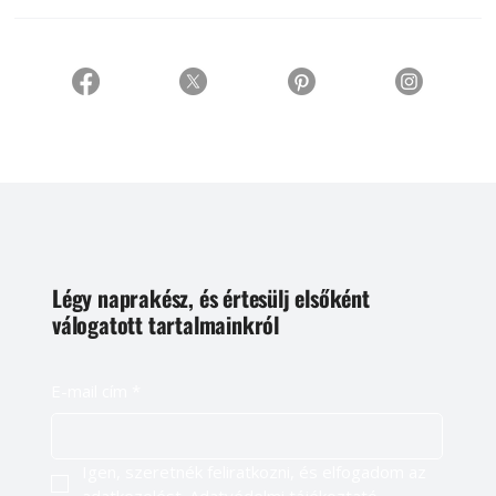
Légy naprakész, és értesülj elsőként
válogatott tartalmainkról
E-mail cím
*
Igen, szeretnék feliratkozni, és elfogadom az 