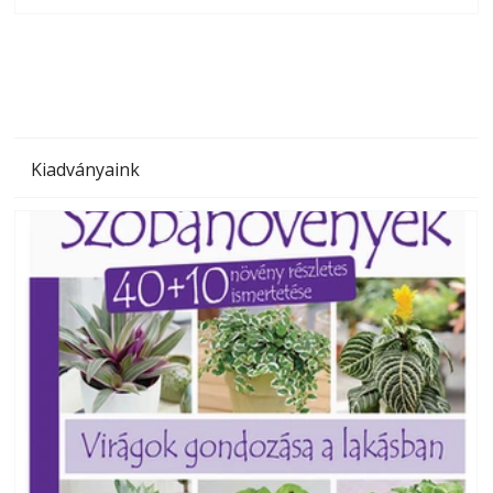
olvashatók az Ezermester lapszámai. A Laptapir kényelmes
megoldás, mert: – t
Kiadványaink