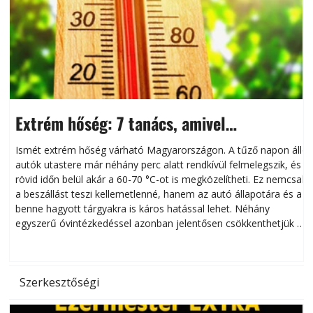
Extrém hőség: 7 tanács, amivel
megóvhatjuk autónkat a nyári károktól
Ismét extrém hőség várható Magyarországon. A tűző napon álló
autók utastere már néhány perc alatt rendkívül felmelegszik, és
rövid időn belül akár a 60-70 °C-ot is megközelítheti. Ez nemcsak
n
a beszállást teszi kellemetlenné, hanem az autó állapotára és a
benne hagyott tárgyakra is káros hatással lehet. Néhány
egyszerű óvintézkedéssel azonban jelentősen csökkenthetjük a
hőség káros hatásait.
l
Szerkesztőségi