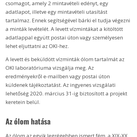
csomagot, amely 2 mintavételi edényt, egy 
adatlapot, illetve egy mintavételi utasítást 
tartalmaz. Ennek segítségével bárki el tudja végezni 
a minták levételét. A levett vízmintákat a kitöltött 
adatlappal együtt postai úton vagy személyesen 
lehet eljuttatni az OKI-hez. 
A levett és beküldött vízminták ólom tartalmát az 
OKI laboratóriuma vizsgálja meg. Az 
eredményekről e-mailben vagy postai úton 
küldenek tájékoztatást. Az ingyenes vizsgálati 
lehetőség 2020. március 31-ig biztosított a projekt 
keretein belül.
Az ólom hatása
Az ólom az egyik legrégebben ismert fém, a XIX-XX. 