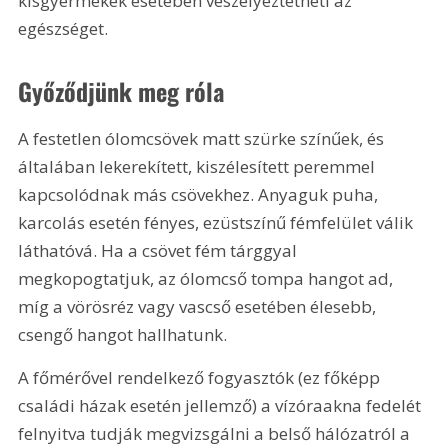
kisgyermekek esetében veszélyeztetheti az 
egészséget.
Győződjünk meg róla
A festetlen ólomcsövek matt szürke színűek, és 
általában lekerekített, kiszélesített peremmel 
kapcsolódnak más csövekhez. Anyaguk puha, 
karcolás esetén fényes, ezüstszínű fémfelület válik 
láthatóvá. Ha a csövet fém tárggyal 
megkopogtatjuk, az ólomcső tompa hangot ad, 
míg a vörösréz vagy vascső esetében élesebb, 
csengő hangot hallhatunk.
A főmérővel rendelkező fogyasztók (ez főképp 
családi házak esetén jellemző) a vízóraakna fedelét 
felnyitva tudják megvizsgálni a belső hálózatról a 