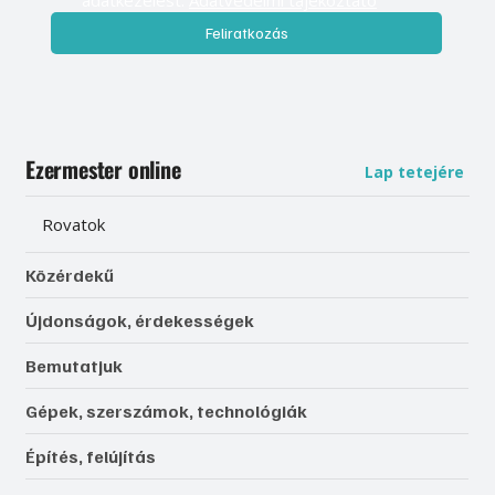
adatkezelést. 
Adatvédelmi tájékoztató
Feliratkozás
Ezermester online
Lap tetejére
Rovatok
Közérdekű
Újdonságok, érdekességek
Bemutatjuk
Gépek, szerszámok, technológiák
Építés, felújítás