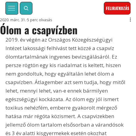
FELIRATKOZÁS
2020. márc. 31.
5 perc olvasás
Ólom a csapvízben
2019. év végén az Országos Közegészségügyi 
Intézet lakossági felhívást tett közzé a csapvíz 
ólomtartalmának ingyenes bevizsgálásáról. Ez 
persze rögtön egy kis riadalmat is keltett, hiszen 
nem gondoltuk, hogy egyáltalán lehet ólom a 
csapvízben. Átlagember azt sem tudja, hogy mitől 
lehet, mennyi lehet, van-e ennek bármilyen 
egészségügyi kockázata. Az ólom egy jól ismert 
toxikus nehézfém, emberre gyakorolt mérgező 
hatása már régóta közismert. A csapvizekben 
jellemző ólom tartalom elsősorban a várandósok 
és 3 év alatti kisgyermekek esetén okozhat 