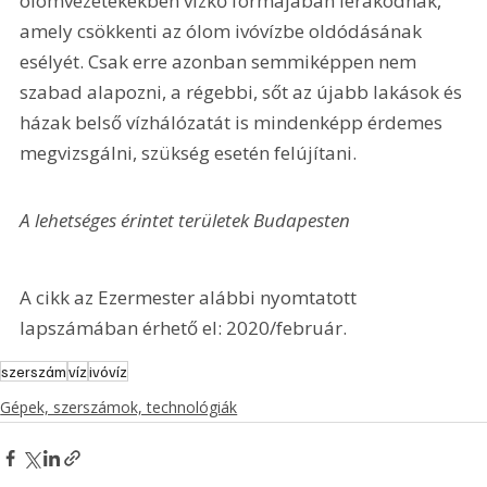
ólomvezetékekben vízkő formájában lerakódnak, 
amely csökkenti az ólom ivóvízbe oldódásának 
esélyét. Csak erre azonban semmiképpen nem 
szabad alapozni, a régebbi, sőt az újabb lakások és 
házak belső vízhálózatát is mindenképp érdemes 
megvizsgálni, szükség esetén felújítani.
A lehetséges érintet területek Budapesten
A cikk az Ezermester alábbi nyomtatott 
lapszámában érhető el: 2020/február.
szerszám
víz
ivóvíz
Gépek, szerszámok, technológiák