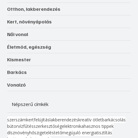
Otthon, lakberendezés
Kert, növényápolás
Női vonal
Életmód, egészség
Kismester
Barkács
Vonalzó
Népszerű címkék
szerszám
kert
felújítás
lakberendezés
kreatív ötlet
barkácsolás
bútor
víz
fűtés
szerkesztőség
elektronika
hasznos tippek
dísznövény
hőszigetelés
tető
megújuló energia
tisztítás