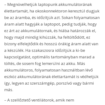
– Megnövelhetjük laptopunk akkumulátorának 
élettartamát, ha okoskonnektoron keresztül dugjuk 
be az áramba, és időzítjük azt. Sokan folyamatosan 
áram alatt hagyják a laptopot, pedig tudják, hogy 
ez árt az akkumulátornak, és hiába határozzák el, 
hogy majd mindig kihúzzák, ha feltöltődött, ez 
bizony elfelejtődik és hosszú órákig áram alatt van 
a készülék. Ha szakaszosra időzítjük a ki-be 
kapcsolgatást, optimális tartományban marad a 
töltés, de sosem fog lemerülni az akku. Más 
akkumulátoros, folyamatosan használtban lévő 
eszköz akkumulátorának élettartamát is védhetjük 
így, legyen az szerszámgép, porszívó vagy bármi 
más.
– A szellőztető ventilátorok, amik nem 