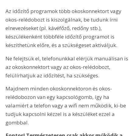
Az időzítő programok több okoskonnektort vagy 
okos-relédobozt is kiszolgálnak, be tudunk írni 
elnevezéseket (pl. kávéfőző, redőny stb.), 
készülékenként többféle időzítő programot is 
készíthetünk előre, és a szükségeset aktiváljuk.
Ne felejtsük el, telefonunkkal elérjük manuálisan is 
az okoskonnektort vagy az okos-relédobozt, 
felülírhatjuk az időzítést, ha szükséges.
Majdnem minden okoskonnektoron és okos-
relédobozon van egy kapcsológomb, így ha 
valamiért a telefon vagy a wifi nem működik, ki-be 
tudjuk kapcsolni kézzel is a készüléket ezzel a 
gombbal.
Fontos! Természetesen csak akkor működik a 