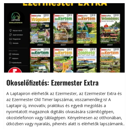
Okoselőfizetés: Ezermester Extra
A Laptapiron elérhetők az Ezermester, az Ezermester Extra és
az Ezermester Old Timer lapszámai, visszamenőleg is! A
Laptapir új, innovatív, praktikus és egyedi megoldás a
L
nyomtatott magazinok digitális olvasására számítógépen,
okostelefonon vagy táblagépen. Kényelmesen az otthonában,
útközben vagy nyaralás, pihenés alatt is elérhetők lapszámaink.
ú