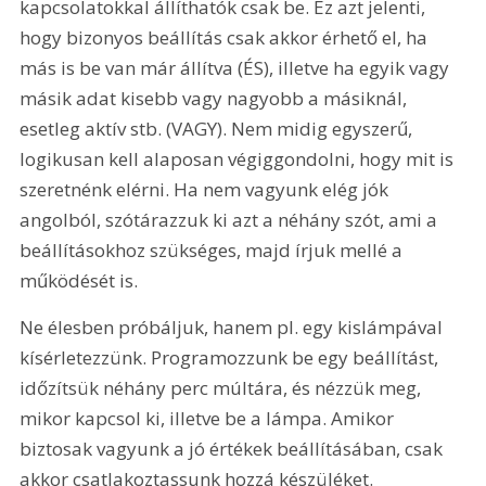
kapcsolatokkal állíthatók csak be. Ez azt jelenti, 
hogy bizonyos beállítás csak akkor érhető el, ha 
más is be van már állítva (ÉS), illetve ha egyik vagy 
másik adat kisebb vagy nagyobb a másiknál, 
esetleg aktív stb. (VAGY). Nem midig egyszerű, 
logikusan kell alaposan végiggondolni, hogy mit is 
szeretnénk elérni. Ha nem vagyunk elég jók 
angolból, szótárazzuk ki azt a néhány szót, ami a 
beállításokhoz szükséges, majd írjuk mellé a 
működését is.
Ne élesben próbáljuk, hanem pl. egy kislámpával 
kísérletezzünk. Programozzunk be egy beállítást, 
időzítsük néhány perc múltára, és nézzük meg, 
mikor kapcsol ki, illetve be a lámpa. Amikor 
biztosak vagyunk a jó értékek beállításában, csak 
akkor csatlakoztassunk hozzá készüléket.