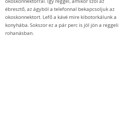
okoskonnektorral. Így reggel, amikor szól az 
ébresztő, az ágyból a telefonnal bekapcsoljuk az 
okoskonnektort. Lefő a kávé mire kibotorkálunk a 
konyhába. Sokszor ez a pár perc is jól jön a reggeli 
rohanásban.