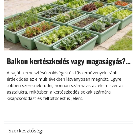
Balkon kertészkedés vagy magaságyás?
Helytakarékos kertészkedés
A saját termesztésű zöldségek és fűszernövények iránti
érdeklődés az elmúlt években látványosan megnőtt. Egyre
többen szeretnék tudni, honnan származik az élelmiszer az
l
asztalukra, miközben a kertészkedés sokak számára
kikapcsolódást és feltöltődést is jelent.
é
d
Szerkesztőségi