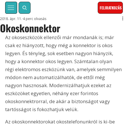
FELIRATKOZÁS
2018. ápr. 11.
4 perc olvasás
Okoskonnektor
Az okoseszközök ellenzői már mondanák is; már 
csak ez hiányzott, hogy még a konnektor is okos 
legyen. És tényleg, sok esetben nagyon hiányzik, 
hogy a konnektor okos legyen. Számtalan olyan 
régi elektromos eszközünk van, amelyek semmilyen 
módon nem automatizálhatók, de ettől még 
nagyon hasznosak. Modernizálhatjuk ezeket az 
eszközöket egyetlen, néhány ezer forintos 
okoskonnektrorral, de akár a biztonságot vagy 
tartósságot is fokozhatjuk velük.
Az okoskonnektorokat okostelefonunkról is ki-be 