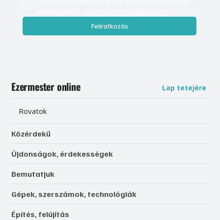
Igen, szeretnék feliratkozni, és elfogadom az 
adatkezelést. 
Adatvédelmi tájékoztató
Feliratkozás
Ezermester online
Lap tetejére
Rovatok
Közérdekű
Újdonságok, érdekességek
Bemutatjuk
Gépek, szerszámok, technológiák
Építés, felújítás