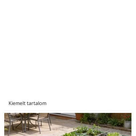
A varrógép és a varrás
Kiemelt tartalom