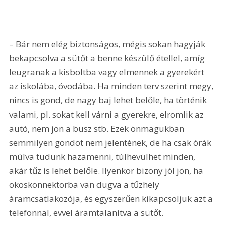
– Bár nem elég biztonságos, mégis sokan hagyják 
bekapcsolva a sütőt a benne készülő étellel, amíg 
leugranak a kisboltba vagy elmennek a gyerekért 
az iskolába, óvodába. Ha minden terv szerint megy, 
nincs is gond, de nagy baj lehet belőle, ha történik 
valami, pl. sokat kell várni a gyerekre, elromlik az 
autó, nem jön a busz stb. Ezek önmagukban 
semmilyen gondot nem jelentének, de ha csak órák 
múlva tudunk hazamenni, túlhevülhet minden, 
akár tűz is lehet belőle. Ilyenkor bizony jól jön, ha 
okoskonnektorba van dugva a tűzhely 
áramcsatlakozója, és egyszerűen kikapcsoljuk azt a 
telefonnal, evvel áramtalanítva a sütőt.