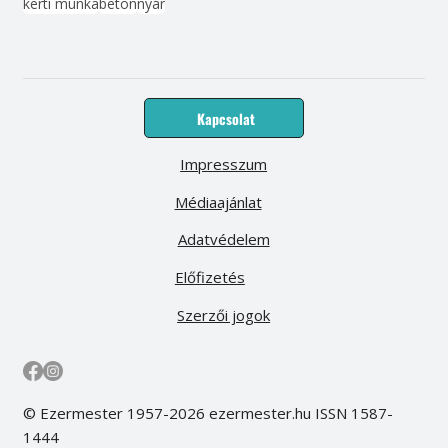
kerti munka
beton
nyár
Kapcsolat
Impresszum
Médiaajánlat
Adatvédelem
Előfizetés
Szerzői jogok
© Ezermester 1957-2026 ezermester.hu ISSN 1587-
1444