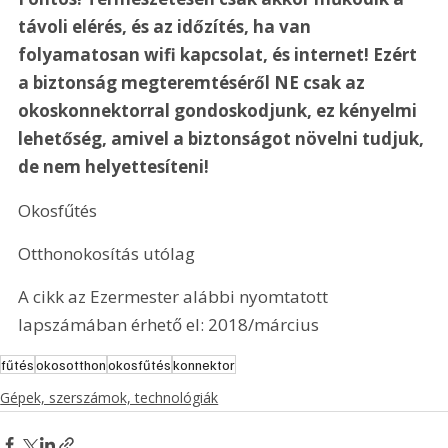
távoli elérés, és az időzítés, ha van 
folyamatosan wifi kapcsolat, és internet! Ezért 
a biztonság megteremtéséről NE csak az 
okoskonnektorral gondoskodjunk, ez kényelmi 
lehetőség, amivel a biztonságot növelni tudjuk, 
de nem helyettesíteni!
Okosfűtés
Otthonokosítás utólag
A cikk az Ezermester alábbi nyomtatott 
lapszámában érhető el: 2018/március
fűtés
okosotthon
okosfűtés
konnektor
Gépek, szerszámok, technológiák