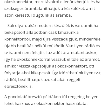
okoskonnektor, mert távolról ellenőrizhetjük, és ha 
szükséges áramtalaníthatjuk a készüléket, amit 
azon keresztül dugtunk az áramba.
– Sok olyan, akár modern készülék is van, amit ha 
bekapcsolt állapotban csak kihúzunk a 
konnektorból, majd újra visszadugjuk, mindenféle 
újabb beállítás nélkül működik. Van ilyen rádió és 
tv is, ami nem felejti el az adót áramtalanításkor, 
így ha okoskonnektorral vesszük el tőle az áramot, 
amikor visszakapcsoljuk az okoskonnektort, ott 
folytatja ahol kikapcsolt. Így időzíthetünk ilyen tv-t, 
rádiót, beállíthatjuk azokat akár reggeli 
ébresztőnek is.
A gondolatébresztő példákon túl rengeteg helyen 
lehet hasznos az okoskonnektor használata, 