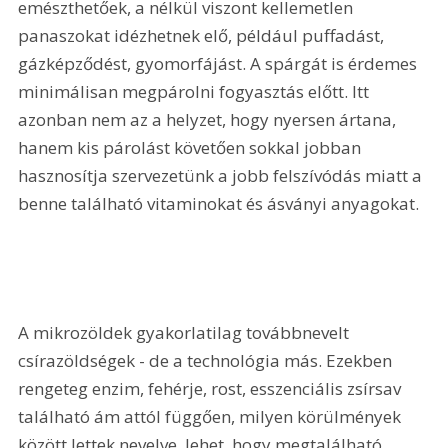
emészthetőek, a nélkül viszont kellemetlen 
panaszokat idézhetnek elő, például puffadást, 
gázképződést, gyomorfájást. A spárgát is érdemes 
minimálisan megpárolni fogyasztás előtt. Itt 
azonban nem az a helyzet, hogy nyersen ártana, 
hanem kis párolást követően sokkal jobban 
hasznosítja szervezetünk a jobb felszívódás miatt a 
benne található vitaminokat és ásványi anyagokat.
A mikrozöldek gyakorlatilag továbbnevelt 
csírazöldségek - de a technológia más. Ezekben 
rengeteg enzim, fehérje, rost, esszenciális zsírsav 
található ám attól függően, milyen körülmények 
között lettek nevelve, lehet, hogy megtalálható 