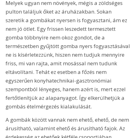
Melyek ugyan nem növények, mégis a zöldséges 
pulton találjuk őket az áruházakban. Sokan 
szeretik a gombákat nyersen is fogyasztani, ám ez 
nem jó ötlet. Egy frissen leszedett termesztett 
gomba többnyire nem okoz gondot, de a 
természetben gyűjtött gomba nyers fogyasztásával 
ne is kísérletezzünk, hiszen nem tudjuk mennyire 
friss, mi van rajta, amit mosással nem tudunk 
eltávolítani. Tehát ez esetben a főzés nem 
egyszerűen konyhatechnikai-gasztronómiai 
szempontból lényeges, hanem azért is, mert ezzel 
fertőtlenítjük az alapanyagot. Így elkerülhetjük a 
gombás ételmérgezés kialakulását.
A gombák között vannak nem ehető, ehető, de nem 
árusítható, valamint ehető és árusítható fajok. Az 
érdekesség az ehetőek kétféle csoportjában 