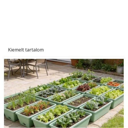
Szárazság a kertben – az aszály hatása a
növényekre és a védekezés lehetőségei
Kiemelt tartalom