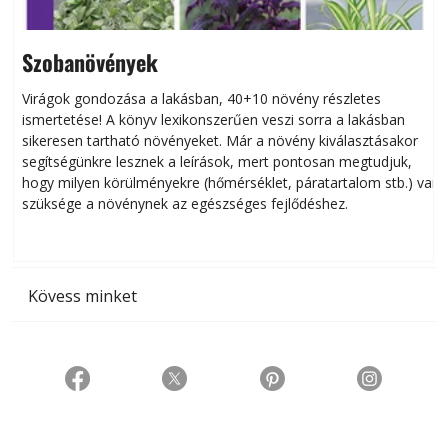
Szobanövények
Virágok gondozása a lakásban, 40+10 növény részletes
ismertetése! A könyv lexikonszerűen veszi sorra a lakásban
s
sikeresen tart­ha­tó növényeket. Már a növény kiválasztásakor
h
segítségünkre lesznek a leírások, mert pontosan megtudjuk,
k
hogy milyen körülményekre (hőmérséklet, páratartalom stb.) van
szüksége a növénynek az egészséges fejlődéshez.
t
Kövess minket