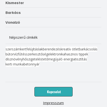
Kismester
Barkács
Vonalzó
Népszerű címkék
szerszám
kert
felújítás
lakberendezés
kreatív ötlet
barkácsolás
bútor
víz
fűtés
szerkesztőség
elektronika
hasznos tippek
dísznövény
hőszigetelés
tető
megújuló energia
tisztítás
kerti munka
beton
nyár
Kapcsolat
Impresszum