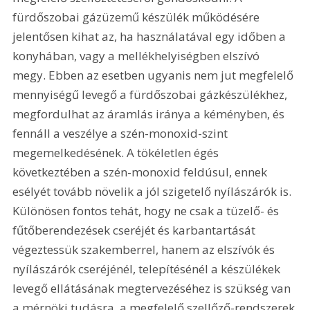
fürdőszobai gázüzemű készülék működésére 
jelentősen kihat az, ha használatával egy időben a 
konyhában, vagy a mellékhelyiségben elszívó 
megy. Ebben az esetben ugyanis nem jut megfelelő 
mennyiségű levegő a fürdőszobai gázkészülékhez, 
megfordulhat az áramlás iránya a kéményben, és 
fennáll a veszélye a szén-monoxid-szint 
megemelkedésének. A tökéletlen égés 
következtében a szén-monoxid feldúsul, ennek 
esélyét tovább növelik a jól szigetelő nyílászárók is. 
Különösen fontos tehát, hogy ne csak a tüzelő- és 
fűtőberendezések cseréjét és karbantartását 
végeztessük szakemberrel, hanem az elszívók és 
nyílászárók cseréjénél, telepítésénél a készülékek 
levegő ellátásának megtervezéséhez is szükség van 
a mérnöki tudásra, a megfelelő szellőző-rendszerek 