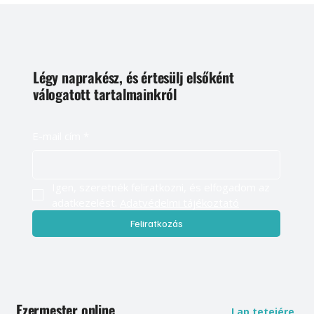
Légy naprakész, és értesülj elsőként
válogatott tartalmainkról
E-mail cím
*
Igen, szeretnék feliratkozni, és elfogadom az 
adatkezelést. 
Adatvédelmi tájékoztató
Feliratkozás
Ezermester online
Lap tetejére