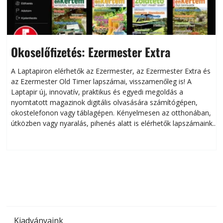
Okoselőfizetés: Ezermester Extra
A Laptapiron elérhetők az Ezermester, az Ezermester Extra és
az Ezermester Old Timer lapszámai, visszamenőleg is! A
Laptapir új, innovatív, praktikus és egyedi megoldás a
L
nyomtatott magazinok digitális olvasására számítógépen,
okostelefonon vagy táblagépen. Kényelmesen az otthonában,
útközben vagy nyaralás, pihenés alatt is elérhetők lapszámaink.
ú
Bárhol, bármikor, akár külföldön élve vagy dolgozva is
B
olvashatók az Ezermester lapszámai. A Laptapir kényelmes
megoldás, mert: – t
Kiadványaink