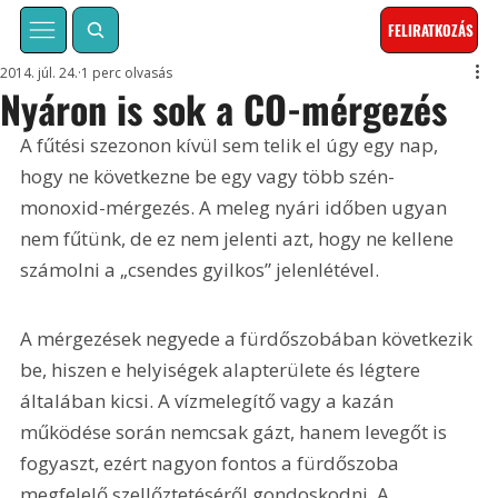
FELIRATKOZÁS
2014. júl. 24.
1 perc olvasás
Nyáron is sok a CO-mérgezés
A fűtési szezonon kívül sem telik el úgy egy nap, 
hogy ne következne be egy vagy több szén-
monoxid-mérgezés. A meleg nyári időben ugyan 
nem fűtünk, de ez nem jelenti azt, hogy ne kellene 
számolni a „csendes gyilkos” jelenlétével.
A mérgezések negyede a fürdőszobában következik 
be, hiszen e helyiségek alapterülete és légtere 
általában kicsi. A vízmelegítő vagy a kazán 
működése során nemcsak gázt, hanem levegőt is 
fogyaszt, ezért nagyon fontos a fürdőszoba 
megfelelő szellőztetéséről gondoskodni. A 