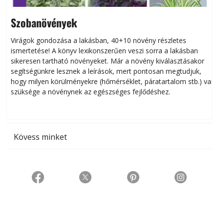
Szobanövények
Virágok gondozása a lakásban, 40+10 növény részletes
ismertetése! A könyv lexikonszerűen veszi sorra a lakásban
s
sikeresen tart­ha­tó növényeket. Már a növény kiválasztásakor
h
segítségünkre lesznek a leírások, mert pontosan megtudjuk,
k
hogy milyen körülményekre (hőmérséklet, páratartalom stb.) van
szüksége a növénynek az egészséges fejlődéshez.
t
Kövess minket