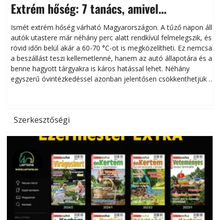
Extrém hőség: 7 tanács, amivel
megóvhatjuk autónkat a nyári károktól
Ismét extrém hőség várható Magyarországon. A tűző napon álló
autók utastere már néhány perc alatt rendkívül felmelegszik, és
rövid időn belül akár a 60-70 °C-ot is megközelítheti. Ez nemcsak
n
a beszállást teszi kellemetlenné, hanem az autó állapotára és a
benne hagyott tárgyakra is káros hatással lehet. Néhány
egyszerű óvintézkedéssel azonban jelentősen csökkenthetjük a
hőség káros hatásait.
l
Szerkesztőségi