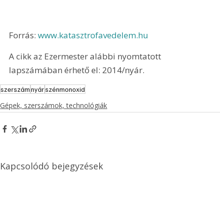
Forrás: 
www.katasztrofavedelem.hu
A cikk az Ezermester alábbi nyomtatott 
lapszámában érhető el: 2014/nyár.
szerszám
nyár
szénmonoxid
Gépek, szerszámok, technológiák
Kapcsolódó bejegyzések