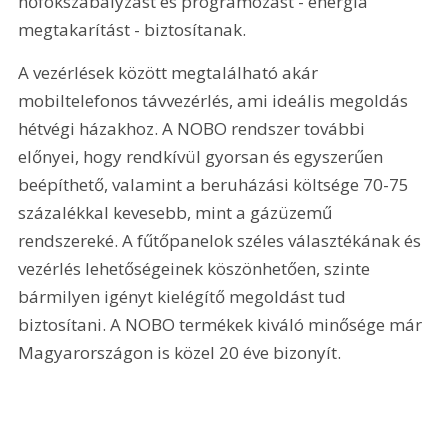
hőfokszabályzást és programozást - energia 
megtakarítást - biztosítanak.
A vezérlések között megtalálható akár 
mobiltelefonos távvezérlés, ami ideális megoldás 
hétvégi házakhoz. A NOBO rendszer további 
előnyei, hogy rendkívül gyorsan és egyszerűen 
beépíthető, valamint a beruházási költsége 70-75 
százalékkal kevesebb, mint a gázüzemű 
rendszereké. A fűtőpanelok széles választékának és 
vezérlés lehetőségeinek köszönhetően, szinte 
bármilyen igényt kielégítő megoldást tud 
biztosítani. A NOBO termékek kiváló minősége már 
Magyarországon is közel 20 éve bizonyít. 