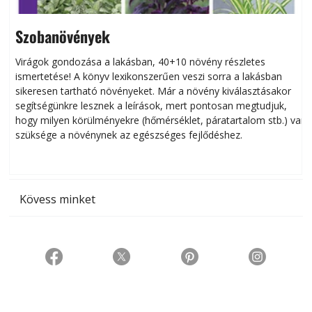
Szobanövények
Virágok gondozása a lakásban, 40+10 növény részletes
ismertetése! A könyv lexikonszerűen veszi sorra a lakásban
s
sikeresen tart­ha­tó növényeket. Már a növény kiválasztásakor
h
segítségünkre lesznek a leírások, mert pontosan megtudjuk,
k
hogy milyen körülményekre (hőmérséklet, páratartalom stb.) van
szüksége a növénynek az egészséges fejlődéshez.
t
Kövess minket