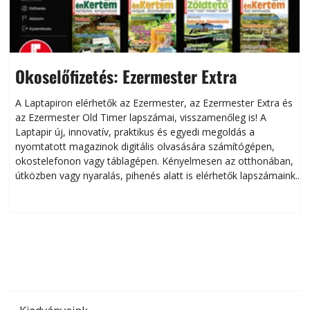
Okoselőfizetés: Ezermester Extra
A Laptapiron elérhetők az Ezermester, az Ezermester Extra és
az Ezermester Old Timer lapszámai, visszamenőleg is! A
Laptapir új, innovatív, praktikus és egyedi megoldás a
L
nyomtatott magazinok digitális olvasására számítógépen,
okostelefonon vagy táblagépen. Kényelmesen az otthonában,
útközben vagy nyaralás, pihenés alatt is elérhetők lapszámaink.
ú
Bárhol, bármikor, akár külföldön élve vagy dolgozva is
B
olvashatók az Ezermester lapszámai. A Laptapir kényelmes
megoldás, mert: – t