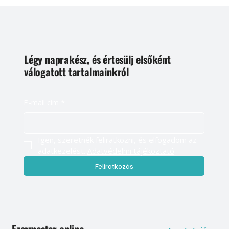
Légy naprakész, és értesülj elsőként
válogatott tartalmainkról
E-mail cím
*
Igen, szeretnék feliratkozni, és elfogadom az 
adatkezelést. 
Adatvédelmi tájékoztató
Feliratkozás
Ezermester online