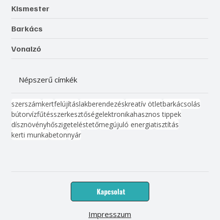
Kismester
Barkács
Vonalzó
Népszerű címkék
szerszám
kert
felújítás
lakberendezés
kreatív ötlet
barkácsolás
bútor
víz
fűtés
szerkesztőség
elektronika
hasznos tippek
dísznövény
hőszigetelés
tető
megújuló energia
tisztítás
kerti munka
beton
nyár
Kapcsolat
Impresszum