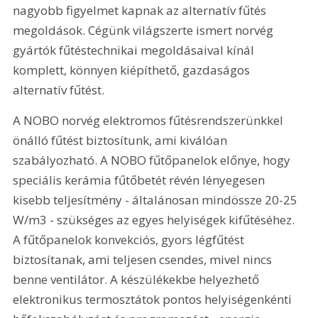
nagyobb figyelmet kapnak az alternatív fűtés 
megoldások. Cégünk világszerte ismert norvég 
gyártók fűtéstechnikai megoldásaival kínál 
komplett, könnyen kiépíthető, gazdaságos 
alternatív fűtést.
A NOBO norvég elektromos fűtésrendszerünkkel 
önálló fűtést biztosítunk, ami kiválóan 
szabályozható. A NOBO fűtőpanelok előnye, hogy 
speciális kerámia fűtőbetét révén lényegesen 
kisebb teljesítmény - általánosan mindössze 20-25 
W/m3 - szükséges az egyes helyiségek kifűtéséhez. 
A fűtőpanelok konvekciós, gyors légfűtést 
biztosítanak, ami teljesen csendes, mivel nincs 
benne ventilátor. A készülékekbe helyezhető 
elektronikus termosztátok pontos helyiségenkénti 