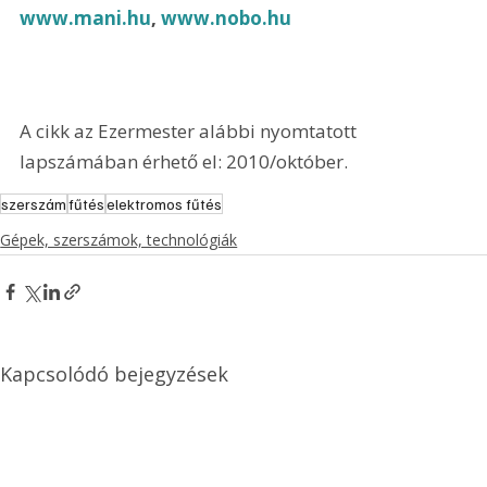
www.mani.hu
, 
www.nobo.hu
A cikk az Ezermester alábbi nyomtatott 
lapszámában érhető el: 2010/október.
szerszám
fűtés
elektromos fűtés
Gépek, szerszámok, technológiák
Kapcsolódó bejegyzések