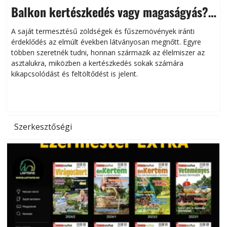
Balkon kertészkedés vagy magaságyás?
Helytakarékos kertészkedés
A saját termesztésű zöldségek és fűszernövények iránti
érdeklődés az elmúlt években látványosan megnőtt. Egyre
többen szeretnék tudni, honnan származik az élelmiszer az
l
asztalukra, miközben a kertészkedés sokak számára
kikapcsolódást és feltöltődést is jelent.
é
d
Szerkesztőségi