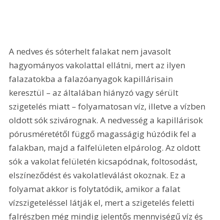
A nedves és sóterhelt falakat nem javasolt 
hagyományos vakolattal ellátni, mert az ilyen 
falazatokba a falazóanyagok kapillárisain 
keresztül – az általában hiányzó vagy sérült 
szigetelés miatt – folyamatosan víz, illetve a vízben 
oldott sók szivárognak. A nedvesség a kapillárisok 
pórusméretétől függő magasságig húzódik fel a 
falakban, majd a falfelületen elpárolog. Az oldott 
sók a vakolat felületén kicsapódnak, foltosodást, 
elszíneződést és vakolatleválást okoznak. Ez a 
folyamat akkor is folytatódik, amikor a falat 
vízszigeteléssel látják el, mert a szigetelés feletti 
falrészben még mindig jelentős mennyiségű víz és 