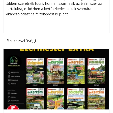
többen szeretnék tudni, honnan származik az élelmiszer az
l
asztalukra, miközben a kertészkedés sokak számára
kikapcsolódást és feltöltődést is jelent.
é
d
Szerkesztőségi