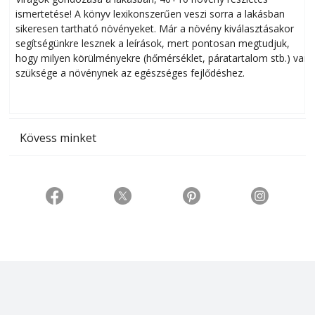
ismertetése! A könyv lexikonszerűen veszi sorra a lakásban
s
sikeresen tart­ha­tó növényeket. Már a növény kiválasztásakor
h
segítségünkre lesznek a leírások, mert pontosan megtudjuk,
k
hogy milyen körülményekre (hőmérséklet, páratartalom stb.) van
szüksége a növénynek az egészséges fejlődéshez.
t
Kövess minket