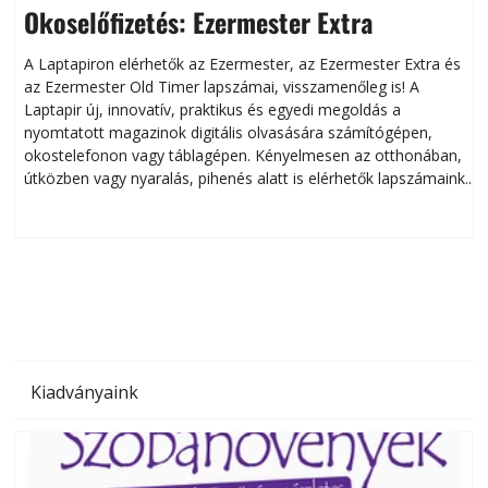
Okoselőfizetés: Ezermester Extra
A Laptapiron elérhetők az Ezermester, az Ezermester Extra és
az Ezermester Old Timer lapszámai, visszamenőleg is! A
Laptapir új, innovatív, praktikus és egyedi megoldás a
L
nyomtatott magazinok digitális olvasására számítógépen,
okostelefonon vagy táblagépen. Kényelmesen az otthonában,
útközben vagy nyaralás, pihenés alatt is elérhetők lapszámaink.
ú
Bárhol, bármikor, akár külföldön élve vagy dolgozva is
B
olvashatók az Ezermester lapszámai. A Laptapir kényelmes
megoldás, mert: – t
Kiadványaink