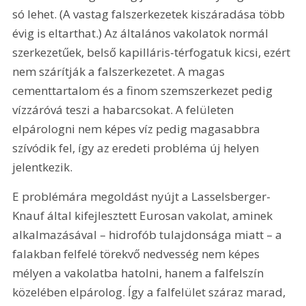
só lehet. (A vastag falszerkezetek kiszáradása több 
évig is eltarthat.) Az általános vakolatok normál 
szerkezetűek, belső kapilláris-térfogatuk kicsi, ezért 
nem szárítják a falszerkezetet. A magas 
cementtartalom és a finom szemszerkezet pedig 
vízzáróvá teszi a habarcsokat. A felületen 
elpárologni nem képes víz pedig magasabbra 
szívódik fel, így az eredeti probléma új helyen 
jelentkezik.
E problémára megoldást nyújt a Lasselsberger-
Knauf által kifejlesztett Eurosan vakolat, aminek 
alkalmazásával – hidrofób tulajdonsága miatt – a 
falakban felfelé törekvő nedvesség nem képes 
mélyen a vakolatba hatolni, hanem a falfelszín 
közelében elpárolog. Így a falfelület száraz marad, 