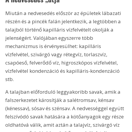
Miután a nedvesedés először az épületek lábazati 
részén és a pincék falán jelentkezik, a legtöbben a 
talajból történő kapilláris vízfelvételt okolják a 
jelenségért. Valójában egyszerre több 
mechanizmus is érvényesülhet: kapilláris 
vízfelvétel, szivárgó vagy rétegvíz, torlaszvíz, 
csapóeső, felverődő víz, higroszkópos vízfelvétel, 
vízfelvétel kondenzáció és kapilláris-kondenzáció 
stb.
A talajban előforduló leggyakoribb savak, amik a 
falszerkezetet károsítják a salétromsav, kénsav 
(kénessav), sósav és szénsav. A nedvességgel együtt 
felszívódó savak hatására a kötőanyagok egy része 
oldhatóvá válik, amit aztán a talajvíz, szivárgó víz 