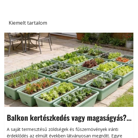
Kiemelt tartalom
Balkon kertészkedés vagy magaságyás?
Helytakarékos kertészkedés
A saját termesztésű zöldségek és fűszernövények iránti
érdeklődés az elmúlt években látványosan megnőtt. Egyre