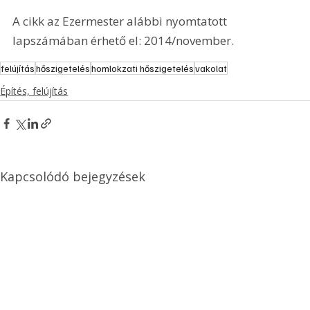
A cikk az Ezermester alábbi nyomtatott 
lapszámában érhető el: 2014/november.
felújítás
hőszigetelés
homlokzati hőszigetelés
vakolat
Építés, felújítás
Kapcsolódó bejegyzések