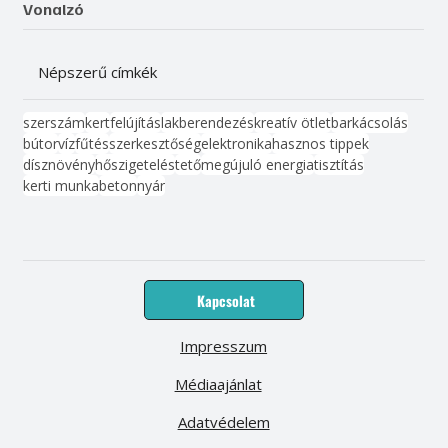
Vonalzó
Népszerű címkék
szerszám
kert
felújítás
lakberendezés
kreatív ötlet
barkácsolás
bútor
víz
fűtés
szerkesztőség
elektronika
hasznos tippek
dísznövény
hőszigetelés
tető
megújuló energia
tisztítás
kerti munka
beton
nyár
Kapcsolat
Impresszum
Médiaajánlat
Adatvédelem