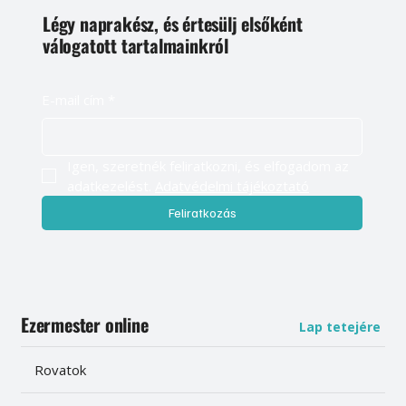
Légy naprakész, és értesülj elsőként
válogatott tartalmainkról
E-mail cím
*
Igen, szeretnék feliratkozni, és elfogadom az 
adatkezelést. 
Adatvédelmi tájékoztató
Feliratkozás
Ezermester online
Lap tetejére
Rovatok