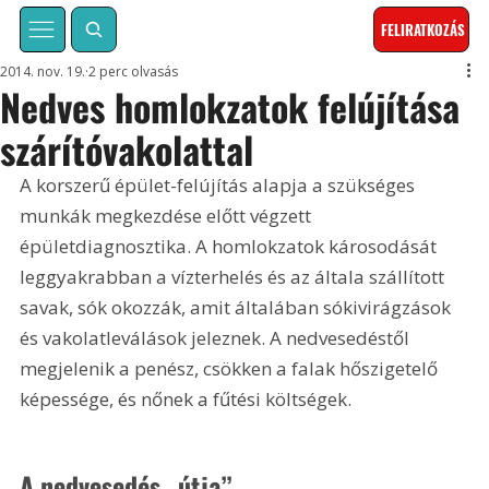
FELIRATKOZÁS
2014. nov. 19.
2 perc olvasás
Nedves homlokzatok felújítása
szárítóvakolattal
A korszerű épület-felújítás alapja a szükséges 
munkák megkezdése előtt végzett 
épületdiagnosztika. A homlokzatok károsodását 
leggyakrabban a vízterhelés és az általa szállított 
savak, sók okozzák, amit általában sókivirágzások 
és vakolatleválások jeleznek. A nedvesedéstől 
megjelenik a penész, csökken a falak hőszigetelő 
képessége, és nőnek a fűtési költségek.
A nedvesedés „útja”