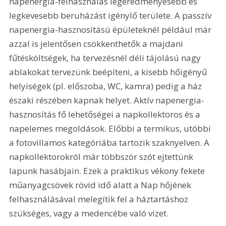
napenergia-felhasználás legeredményesebb és 
legkevesebb beruházást igénylő területe. A passzív 
napenergia-hasznosítású épületeknél például már 
azzal is jelentősen csökkenthetők a majdani 
fűtésköltségek, ha tervezésnél déli tájolású nagy 
ablakokat tervezünk beépíteni, a kisebb hőigényű 
helyiségek (pl. előszoba, WC, kamra) pedig a ház 
északi részében kapnak helyet. Aktív napenergia-
hasznosítás fő lehetőségei a napkollektoros és a 
napelemes megoldások. Előbbi a termikus, utóbbi 
a fotovillamos kategóriába tartozik szaknyelven. A 
napkollektorokról már többször szót ejtettünk 
lapunk hasábjain. Ezek a praktikus vékony fekete 
műanyagcsövek rövid idő alatt a Nap hőjének 
felhasználásával melegítik fel a háztartáshoz 
szükséges, vagy a medencébe való vizet.