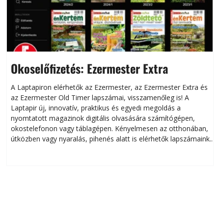
Okoselőfizetés: Ezermester Extra
A Laptapiron elérhetők az Ezermester, az Ezermester Extra és
az Ezermester Old Timer lapszámai, visszamenőleg is! A
Laptapir új, innovatív, praktikus és egyedi megoldás a
L
nyomtatott magazinok digitális olvasására számítógépen,
okostelefonon vagy táblagépen. Kényelmesen az otthonában,
útközben vagy nyaralás, pihenés alatt is elérhetők lapszámaink.
ú
Bárhol, bármikor, akár külföldön élve vagy dolgozva is
B
olvashatók az Ezermester lapszámai. A Laptapir kényelmes
megoldás, mert: – t