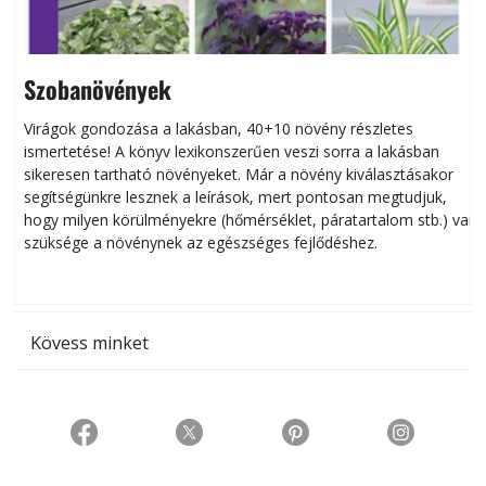
Szobanövények
Virágok gondozása a lakásban, 40+10 növény részletes
ismertetése! A könyv lexikonszerűen veszi sorra a lakásban
s
sikeresen tart­ha­tó növényeket. Már a növény kiválasztásakor
h
segítségünkre lesznek a leírások, mert pontosan megtudjuk,
k
hogy milyen körülményekre (hőmérséklet, páratartalom stb.) van
szüksége a növénynek az egészséges fejlődéshez.
t
Kövess minket