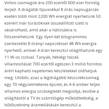
Voltos csomagok ára 200 ezertől 600 ezer forintig 
terjed. A drágább típusokkal 8 órás napsugárzás 
esetén több mint 2200 Wh energiát nyerhetünk 50 
ezerért már túrázóknak összeállított szett is 
vásárolható, amit akár a hátizsákra is 
fölszerelhetünk. Egy ilyen két kilogrammos 
szerkezettel 8 órányi napsütéssel 48 Wh energia 
nyerhető, amivel 4 órán keresztül világíthatunk egy 
11 W-os izzóval. Tanyák, hétvégi házak 
villamosítását 700 ezertől egészen 3 millió forintos 
árért kapható napelemes készletekkel oldhatjuk 
meg. Utóbbi, azaz a legdrágább készülékcsomag 
egy 70 négyzetméteres épület, és 4-6 ember teljes 
villamos energia szükségletét megoldja, kezdve a 
világítástól a TV és számítógép működtetéséig, a 
hűtőszekrény áramellátásán keresztül a 