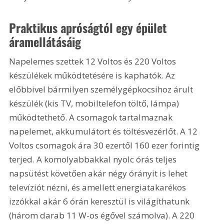
Praktikus apróságtól egy épület 
áramellátásáig 
Napelemes szettek 12 Voltos és 220 Voltos 
készülékek működtetésére is kaphatók. Az 
előbbivel bármilyen személygépkocsihoz árult 
készülék (kis TV, mobiltelefon töltő, lámpa) 
működtethető. A csomagok tartalmaznak 
napelemet, akkumulátort és töltésvezérlőt. A 12 
Voltos csomagok ára 30 ezertől 160 ezer forintig 
terjed. A komolyabbakkal nyolc órás teljes 
napsütést követően akár négy órányit is lehet 
televíziót nézni, és amellett energiatakarékos 
izzókkal akár 6 órán keresztül is világíthatunk 
(három darab 11 W-os égővel számolva). A 220 