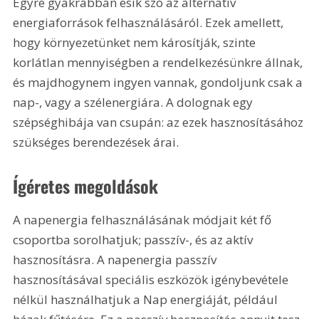
Egyre gyakrabban esik szó az alternatív 
energiaforrások felhasználásáról. Ezek amellett, 
hogy környezetünket nem károsítják, szinte 
korlátlan mennyiségben a rendelkezésünkre állnak, 
és majdhogynem ingyen vannak, gondoljunk csak a 
nap-, vagy a szélenergiára. A dolognak egy 
szépséghibája van csupán: az ezek hasznosításához 
szükséges berendezések árai.
Ígéretes megoldások
A napenergia felhasználásának módjait két fő 
csoportba sorolhatjuk; passzív-, és az aktív 
hasznosításra. A napenergia passzív 
hasznosításával speciális eszközök igénybevétele 
nélkül használhatjuk a Nap energiáját, például 