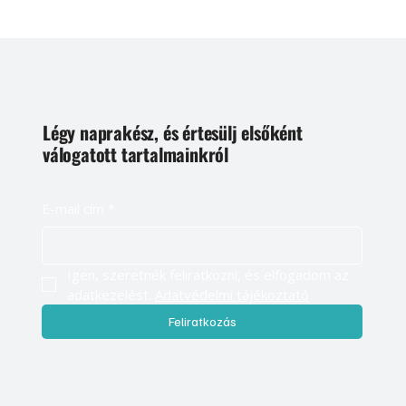
Légy naprakész, és értesülj elsőként
válogatott tartalmainkról
E-mail cím
*
Igen, szeretnék feliratkozni, és elfogadom az 
adatkezelést. 
Adatvédelmi tájékoztató
Feliratkozás