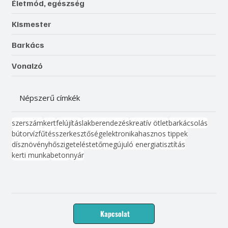
Életmód, egészség
Kismester
Barkács
Vonalzó
Népszerű címkék
szerszám
kert
felújítás
lakberendezés
kreatív ötlet
barkácsolás
bútor
víz
fűtés
szerkesztőség
elektronika
hasznos tippek
dísznövény
hőszigetelés
tető
megújuló energia
tisztítás
kerti munka
beton
nyár
Kapcsolat