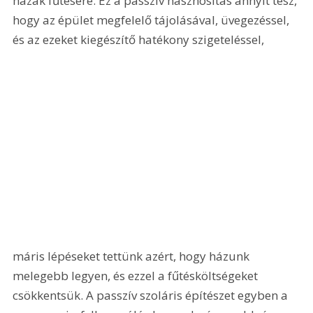
házak fűtésére. Ez a passzív hasznosítás annyit tesz, 
hogy az épület megfelelő tájolásával, üvegezéssel, 
és az ezeket kiegészítő hatékony szigeteléssel, 
máris lépéseket tettünk azért, hogy házunk 
melegebb legyen, és ezzel a fűtésköltségeket 
csökkentsük. A passzív szoláris építészet egyben a 