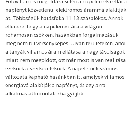
Fotovillamos megoldás esetén a napelemek cellái a 
napfényt közvetlenül elektromos árammá alakítják 
át. Többségük hatásfoka 11-13 százalékos. Annak 
ellenére, hogy a napelemek ára a világon 
rohamosan csökken, hazánkban forgalmazásuk 
még nem túl versenyképes. Olyan területeken, ahol 
a tanyák villamos áram ellátása a nagy távolságok 
miatt nem megoldott, ott már most is van realitása 
ezeknek a szerkezeteknek. A napelemek számos 
változata kapható hazánkban is, amelyek villamos 
energiává alakítják a napfényt, és egy arra 
alkalmas akkumulátorba gyűjtik.