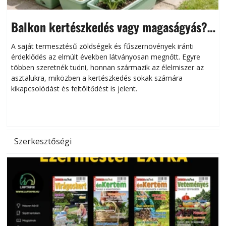
Balkon kertészkedés vagy magaságyás?
Helytakarékos kertészkedés
A saját termesztésű zöldségek és fűszernövények iránti
érdeklődés az elmúlt években látványosan megnőtt. Egyre
többen szeretnék tudni, honnan származik az élelmiszer az
l
asztalukra, miközben a kertészkedés sokak számára
kikapcsolódást és feltöltődést is jelent.
é
d
Szerkesztőségi