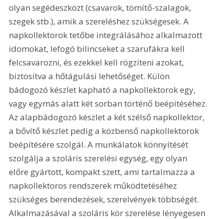
olyan segédeszközt (csavarok, tömítő-szalagok, 
szegek stb.), amik a szereléshez szükségesek. A 
napkollektorok tetőbe integrálásához alkalmazott 
idomokat, lefogó bilincseket a szarufákra kell 
felcsavarozni, és ezekkel kell rögzíteni azokat, 
biztosítva a hőtágulási lehetőséget. Külön 
bádogozó készlet kapható a napkollektorok egy, 
vagy egymás alatt két sorban történő beépítéséhez. 
Az alapbádogozó készlet a két szélső napkollektor, 
a bővítő készlet pedig a közbenső napkollektorok 
beépítésére szolgál. A munkálatok könnyítését 
szolgálja a szoláris szerelési egység, egy olyan 
előre gyártott, kompakt szett, ami tartalmazza a 
napkollektoros rendszerek működtetéséhez 
szükséges berendezések, szerelvények többségét. 
Alkalmazásával a szoláris kör szerelése lényegesen 