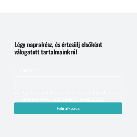
Légy naprakész, és értesülj elsőként
válogatott tartalmainkról
E-mail cím
*
Igen, szeretnék feliratkozni, és elfogadom az 
adatkezelést. 
Adatvédelmi tájékoztató
Feliratkozás