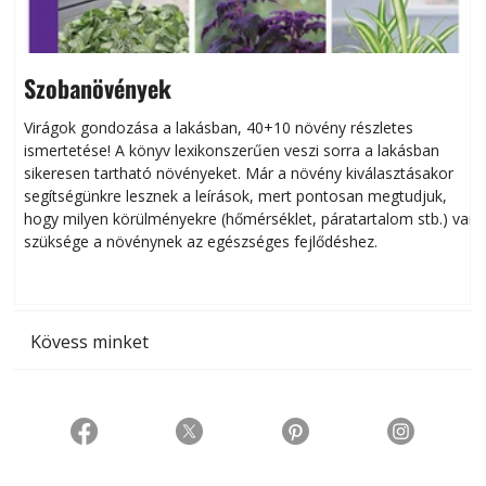
Szobanövények
Virágok gondozása a lakásban, 40+10 növény részletes
ismertetése! A könyv lexikonszerűen veszi sorra a lakásban
s
sikeresen tart­ha­tó növényeket. Már a növény kiválasztásakor
h
segítségünkre lesznek a leírások, mert pontosan megtudjuk,
k
hogy milyen körülményekre (hőmérséklet, páratartalom stb.) van
szüksége a növénynek az egészséges fejlődéshez.
t
Kövess minket