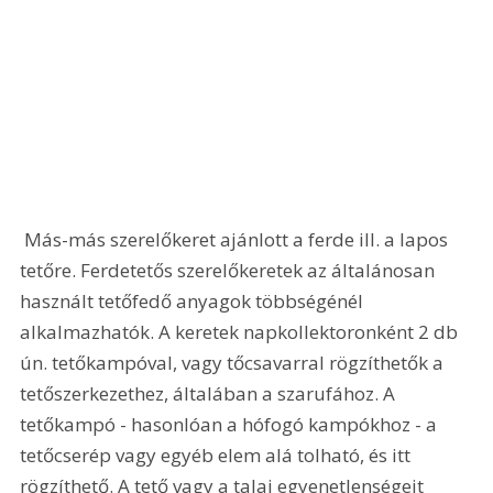
 Más-más szerelőkeret ajánlott a ferde ill. a lapos 
tetőre. Ferdetetős szerelőkeretek az általánosan 
használt tetőfedő anyagok többségénél 
alkalmazhatók. A keretek napkollektoronként 2 db 
ún. tetőkampóval, vagy tőcsavarral rögzíthetők a 
tetőszerkezethez, általában a szarufához. A 
tetőkampó - hasonlóan a hófogó kampókhoz - a 
tetőcserép vagy egyéb elem alá tolható, és itt 
rögzíthető. A tető vagy a talaj egyenetlenségeit 