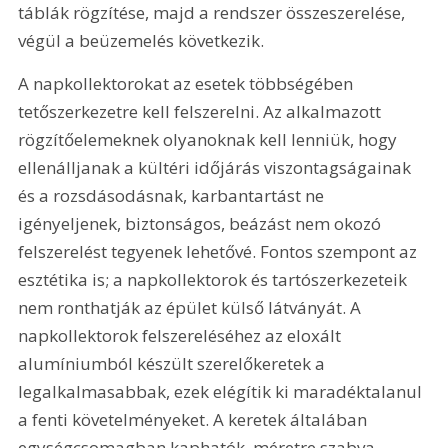
táblák rögzítése, majd a rendszer összeszerelése, 
végül a beüzemelés következik. 
A napkollektorokat az esetek többségében 
tetőszerkezetre kell felszerelni. Az alkalmazott 
rögzítőelemeknek olyanoknak kell lenniük, hogy 
ellenálljanak a kültéri időjárás viszontagságainak 
és a rozsdásodásnak, karbantartást ne 
igényeljenek, biztonságos, beázást nem okozó 
felszerelést tegyenek lehetővé. Fontos szempont az 
esztétika is; a napkollektorok és tartószerkezeteik 
nem ronthatják az épület külső látványát. A 
napkollektorok felszereléséhez az eloxált 
alumíniumból készült szerelőkeretek a 
legalkalmasabbak, ezek elégítik ki maradéktalanul 
a fenti követelményeket. A keretek általában 
egységcsomagban kaphatók, méretre szabva, 