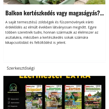
Balkon kertészkedés vagy magaságyás?
Helytakarékos kertészkedés
A saját termesztésű zöldségek és fűszernövények iránti
érdeklődés az elmúlt években látványosan megnőtt. Egyre
többen szeretnék tudni, honnan származik az élelmiszer az
l
asztalukra, miközben a kertészkedés sokak számára
kikapcsolódást és feltöltődést is jelent.
é
d
Szerkesztőségi