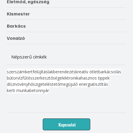
Életmód, egészség
Kismester
Barkács
Vonalzó
Népszerű címkék
szerszám
kert
felújítás
lakberendezés
kreatív ötlet
barkácsolás
bútor
víz
fűtés
szerkesztőség
elektronika
hasznos tippek
dísznövény
hőszigetelés
tető
megújuló energia
tisztítás
kerti munka
beton
nyár
Kapcsolat