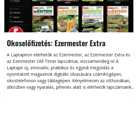
Okoselőfizetés: Ezermester Extra
A Laptapiron elérhetők az Ezermester, az Ezermester Extra és
az Ezermester Old Timer lapszámai, visszamenőleg is! A
Laptapir új, innovatív, praktikus és egyedi megoldás a
L
nyomtatott magazinok digitális olvasására számítógépen,
okostelefonon vagy táblagépen. Kényelmesen az otthonában,
útközben vagy nyaralás, pihenés alatt is elérhetők lapszámaink.
ú
Bárhol, bármikor, akár külföldön élve vagy dolgozva is
B
olvashatók az Ezermester lapszámai. A Laptapir kényelmes
megoldás, mert: – t