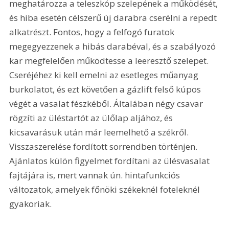
meghatározza a teleszkóp szelepének a működését, 
és hiba esetén célszerű új darabra cserélni a repedt 
alkatrészt. Fontos, hogy a felfogó furatok 
megegyezzenek a hibás darabéval, és a szabályozó 
kar megfelelően működtesse a leeresztő szelepet. 
Cseréjéhez ki kell emelni az esetleges műanyag 
burkolatot, és ezt követően a gázlift felső kúpos 
végét a vasalat fészkéből. Általában négy csavar 
rögzíti az üléstartót az ülőlap aljához, és 
kicsavarásuk után már leemelhető a székről. 
Visszaszerelése fordított sorrendben történjen. 
Ajánlatos külön figyelmet fordítani az ülésvasalat 
fajtájára is, mert vannak ún. hintafunkciós 
változatok, amelyek főnöki székeknél foteleknél 
gyakoriak. 