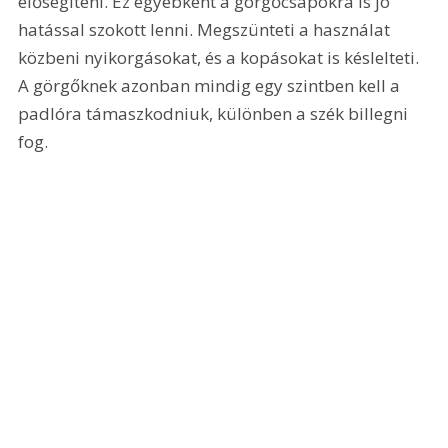
elősegíteni. Ez egyébként a görgőcsapokra is jó 
hatással szokott lenni. Megszünteti a használat 
közbeni nyikorgásokat, és a kopásokat is késlelteti. 
A görgőknek azonban mindig egy szintben kell a 
padlóra támaszkodniuk, különben a szék billegni 
fog. 