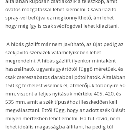
általában kúposan csatlakozik a teleszkóp, amit 
óvatos mozgatással lehet kiemelni. Csavarlazító 
spray-vel befújva ez megkönnyíthető, ám lehet 
hogy még így is csak svédfogóval lehet kilazítani. 
 A hibás gázlift már nem javítható, az újat pedig az 
székjavító szervizek valamelyikében lehet 
megrendelni. A hibás gázlift ilyenkor mintaként 
használható, ugyanis gyártótól függő méretűek, és 
csak csereszabatos darabbal pótolhatók. Általában 
150 kg terhelést viselnek el, átmérőjük többnyire 50 
mm, viszont a teljes nyitásuk mértéke 405, 420, és 
535 mm, amit a szék típusához illeszkedően kell 
megválasztani. Ettől függ, hogy az adott szék ülését 
milyen mértékben lehet emelni. Ha túl rövid, nem 
lehet ideális magasságba állítani, ha pedig túl 