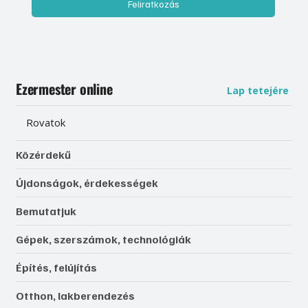
Feliratkozás
Ezermester online
Lap tetejére
Rovatok
Közérdekű
Újdonságok, érdekességek
Bemutatjuk
Gépek, szerszámok, technológiák
Építés, felújítás
Otthon, lakberendezés