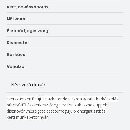
Kert, növényápolás
Női vonal
Életmód, egészség
Kismester
Barkács
Vonalzó
Népszerű címkék
szerszám
kert
felújítás
lakberendezés
kreatív ötlet
barkácsolás
bútor
víz
fűtés
szerkesztőség
elektronika
hasznos tippek
dísznövény
hőszigetelés
tető
megújuló energia
tisztítás
kerti munka
beton
nyár