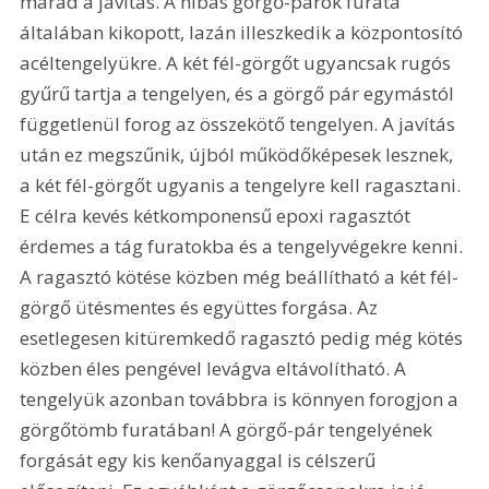
marad a javítás. A hibás görgő-párok furata 
általában kikopott, lazán illeszkedik a központosító 
acéltengelyükre. A két fél-görgőt ugyancsak rugós 
gyűrű tartja a tengelyen, és a görgő pár egymástól 
függetlenül forog az összekötő tengelyen. A javítás 
után ez megszűnik, újból működőképesek lesznek, 
a két fél-görgőt ugyanis a tengelyre kell ragasztani. 
E célra kevés kétkomponensű epoxi ragasztót 
érdemes a tág furatokba és a tengelyvégekre kenni. 
A ragasztó kötése közben még beállítható a két fél-
görgő ütésmentes és együttes forgása. Az 
esetlegesen kitüremkedő ragasztó pedig még kötés 
közben éles pengével levágva eltávolítható. A 
tengelyük azonban továbbra is könnyen forogjon a 
görgőtömb furatában! A görgő-pár tengelyének 
forgását egy kis kenőanyaggal is célszerű 