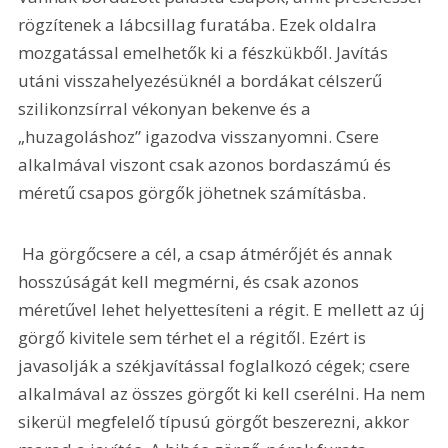
rögzítenek a lábcsillag furatába. Ezek oldalra 
mozgatással emelhetők ki a fészkükből. Javítás 
utáni visszahelyezésüknél a bordákat célszerű 
szilikonzsírral vékonyan bekenve és a 
„huzagoláshoz” igazodva visszanyomni. Csere 
alkalmával viszont csak azonos bordaszámú és 
méretű csapos görgők jöhetnek számításba. 
 Ha görgőcsere a cél, a csap átmérőjét és annak 
hosszúságát kell megmérni, és csak azonos 
méretűvel lehet helyettesíteni a régit. E mellett az új 
görgő kivitele sem térhet el a régitől. Ezért is 
javasolják a székjavítással foglalkozó cégek; csere 
alkalmával az összes görgőt ki kell cserélni. Ha nem 
sikerül megfelelő típusú görgőt beszerezni, akkor 