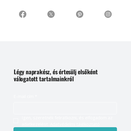
Légy naprakész, és értesülj elsőként
válogatott tartalmainkról
E-mail cím
*
Igen, szeretnék feliratkozni, és elfogadom az 
adatkezelést. 
Adatvédelmi tájékoztató