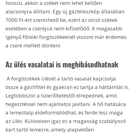
hosszú, akkor a széket nem lehet kellően 
alacsonyra állítani. Egy új gázteleszkóp általában 
7000 Ft-ért szerezhető be, ezért az olcsó székek 
esetében a cseréjük nem kifizetődő. A magasabb 
igényű főnöki forgószékeknél viszont már érdemes 
a csere mellett dönteni. 
Az ülés vasalatai is meghibásodhatnak
 A forgószékek ülését a tartó vasalat kapcsolja 
össze a gázlifttel és gyakran ez tartja a háttámlát is. 
Legtöbbször a túlerőltetéstől elrepednek, amit 
hegesztéssel nem ajánlatos javítani. A hő hatására 
a lemeztalp eldeformálódhat, és ferde lesz maga 
az ülés. Különösen igaz ez a magasság szabályozó 
kart tartó lemezre, amely alapvetően 