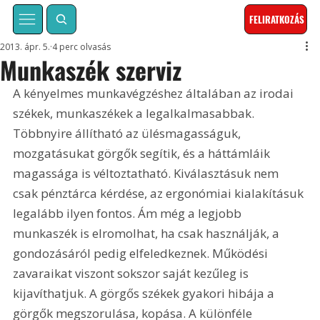
FELIRATKOZÁS
2013. ápr. 5.
4 perc olvasás
Munkaszék szerviz
A kényelmes munkavégzéshez általában az irodai 
székek, munkaszékek a legalkalmasabbak. 
Többnyire állítható az ülésmagasságuk, 
mozgatásukat görgők segítik, és a háttámláik 
magassága is véltoztatható. Kiválasztásuk nem 
csak pénztárca kérdése, az ergonómiai kialakításuk 
legalább ilyen fontos. Ám még a legjobb 
munkaszék is elromolhat, ha csak használják, a 
gondozásáról pedig elfeledkeznek. Működési 
zavaraikat viszont sokszor saját kezűleg is 
kijavíthatjuk. A görgős székek gyakori hibája a 
görgők megszorulása, kopása. A különféle 