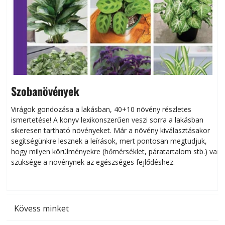
Szobanövények
Virágok gondozása a lakásban, 40+10 növény részletes
ismertetése! A könyv lexikonszerűen veszi sorra a lakásban
s
sikeresen tart­ha­tó növényeket. Már a növény kiválasztásakor
h
segítségünkre lesznek a leírások, mert pontosan megtudjuk,
k
hogy milyen körülményekre (hőmérséklet, páratartalom stb.) van
szüksége a növénynek az egészséges fejlődéshez.
t
Kövess minket