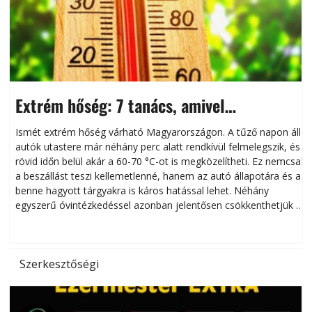
Extrém hőség: 7 tanács, amivel
megóvhatjuk autónkat a nyári károktól
Ismét extrém hőség várható Magyarországon. A tűző napon álló
autók utastere már néhány perc alatt rendkívül felmelegszik, és
rövid időn belül akár a 60-70 °C-ot is megközelítheti. Ez nemcsak
n
a beszállást teszi kellemetlenné, hanem az autó állapotára és a
benne hagyott tárgyakra is káros hatással lehet. Néhány
egyszerű óvintézkedéssel azonban jelentősen csökkenthetjük a
hőség káros hatásait.
l
Szerkesztőségi