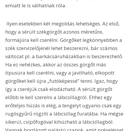
emiatt le is válhatnak róla. 
 Ilyen esetekben két megoldás lehetséges. Az első, 
hogy a sérült székgörgőt azonos méretűre, 
formájúra kell cserélni. Görgőket legkönnyebben a 
szék szervizelőjénél lehet beszerezni, bár számos 
változat pl. a barkácsáruházakban is beszerezhető. 
Ha ez nehézkes, akkor az összes görgőt más 
típusúra kell cserélni, vagy a javítható, elkopott 
görgőket kell újra „futóképessé” tenni. Igaz, hogy 
így a cseréjük csak elodázható. A sérült görgőt 
előbb le kell szerelni a lábcsillagról. Ehhez egy 
erőteljes húzás is elég, a tengelyt ugyanis csak egy 
rugósgyűrű rögzíti a lábcsillag furatába. Ha mégse 
sikerül, csípőfogóval kihúzható a lábcsillagból. 
Vannak bordázott palástú csapok, amit préseléssel 