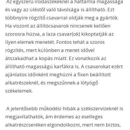
 Az egyszerű irodaszékeknél a háttámla magassága 
és vagy az üléstől való távolsága is állítható. Ezt 
többnyire rögzítő csavarral oldják meg a gyártók. 
Ha viszont az állítócsavarok nincsenek kellően 
szorosra húzva, a laza csavar(ok) kikoptatják az 
ilyen elemek menetét. Fontos tehát a szoros 
rögzítés, mert különben a menet idővel 
átszakadhat a kopás miatt. Ez vonatkozik az 
állítható magasságú karfákra is. A csavarokat ezért 
ajánlatos időnként meghúzni a fixen beállított 
alkatrészeknél, és megszűnnek a lötyögő 
székelemek. 
 A jelentősebb működési hibák a székszervizeknél is 
megjavítathatók, ám érdemes az esetleges 
alkatrészcseréken elgondolkozni, mert nem biztos, 