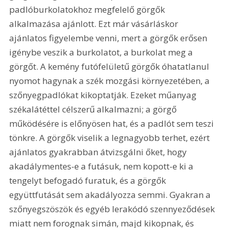
padlóburkolatokhoz megfelelő görgők 
alkalmazása ajánlott. Ezt már vásárláskor 
ajánlatos figyelembe venni, mert a görgők erősen 
igénybe veszik a burkolatot, a burkolat meg a 
görgőt. A kemény futófelületű görgők óhatatlanul 
nyomot hagynak a szék mozgási környezetében, a 
szőnyegpadlókat kikoptatják. Ezeket műanyag 
székalátéttel célszerű alkalmazni; a görgő 
működésére is előnyösen hat, és a padlót sem teszi 
tönkre. A görgők viselik a legnagyobb terhet, ezért 
ajánlatos gyakrabban átvizsgálni őket, hogy 
akadálymentes-e a futásuk, nem kopott-e ki a 
tengelyt befogadó furatuk, és a görgők 
együttfutását sem akadályozza semmi. Gyakran a 
szőnyegszöszök és egyéb lerakódó szennyeződések 
miatt nem forognak simán, majd kikopnak, és 