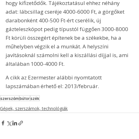
hogy kifizetődők. Tájékoztatásul ehhez néhány 
adat: lábcsillag cseréje 4000-6000 Ft, a görgőket 
darabonként 400-500 Ft-ért cserélik, új 
gázteleszkópot pedig típustól függően 3000-8000 
Ft körüli összegért építenek be a székekbe, ha a 
műhelyben végzik el a munkát. A helyszíni 
javításoknál számolni kell a kiszállási díjjal is, ami 
általában 1000-4000 Ft.
A cikk az Ezermester alábbi nyomtatott 
lapszámában érhető el: 2013/február.
szerszám
bútor
szék
Gépek, szerszámok, technológiák