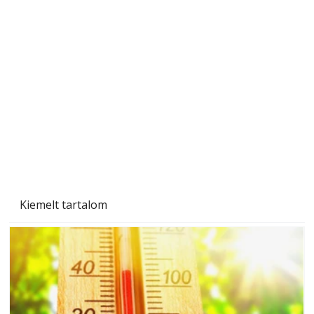
A varrógép és a varrás
Kiemelt tartalom