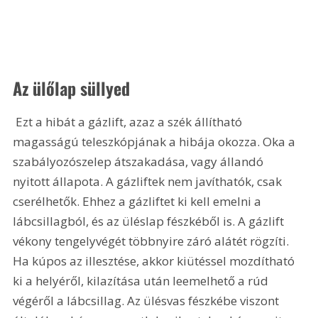
Az ülőlap süllyed
 Ezt a hibát a gázlift, azaz a szék állítható 
magasságú teleszkópjának a hibája okozza. Oka a 
szabályozószelep átszakadása, vagy állandó 
nyitott állapota. A gázliftek nem javíthatók, csak 
cserélhetők. Ehhez a gázliftet ki kell emelni a 
lábcsillagból, és az üléslap fészkéből is. A gázlift 
vékony tengelyvégét többnyire záró alátét rögzíti. 
Ha kúpos az illesztése, akkor kiütéssel mozdítható 
ki a helyéről, kilazítása után leemelhető a rúd 
végéről a lábcsillag. Az ülésvas fészkébe viszont 