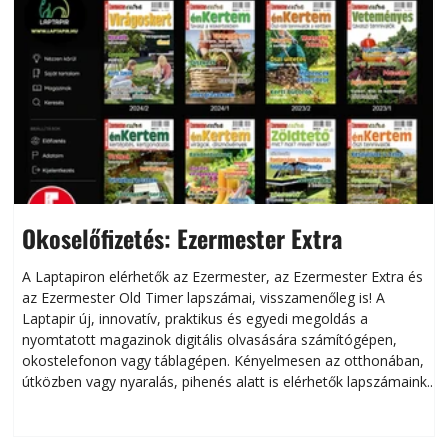
Okoselőfizetés: Ezermester Extra
A Laptapiron elérhetők az Ezermester, az Ezermester Extra és
az Ezermester Old Timer lapszámai, visszamenőleg is! A
Laptapir új, innovatív, praktikus és egyedi megoldás a
L
nyomtatott magazinok digitális olvasására számítógépen,
okostelefonon vagy táblagépen. Kényelmesen az otthonában,
útközben vagy nyaralás, pihenés alatt is elérhetők lapszámaink.
ú
Bárhol, bármikor, akár külföldön élve vagy dolgozva is
B
olvashatók az Ezermester lapszámai. A Laptapir kényelmes
megoldás, mert: – t