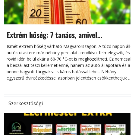
Extrém hőség: 7 tanács, amivel
megóvhatjuk autónkat a nyári károktól
Ismét extrém hőség várható Magyarországon. A tűző napon álló
autók utastere már néhány perc alatt rendkívül felmelegszik, és
rövid időn belül akár a 60-70 °C-ot is megközelítheti. Ez nemcsak
n
a beszállást teszi kellemetlenné, hanem az autó állapotára és a
benne hagyott tárgyakra is káros hatással lehet. Néhány
egyszerű óvintézkedéssel azonban jelentősen csökkenthetjük a
hőség káros hatásait.
l
Szerkesztőségi