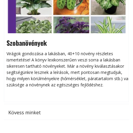
Szobanövények
Virágok gondozása a lakásban, 40+10 növény részletes
ismertetése! A könyv lexikonszerűen veszi sorra a lakásban
s
sikeresen tart­ha­tó növényeket. Már a növény kiválasztásakor
h
segítségünkre lesznek a leírások, mert pontosan megtudjuk,
k
hogy milyen körülményekre (hőmérséklet, páratartalom stb.) van
szüksége a növénynek az egészséges fejlődéshez.
t
Kövess minket