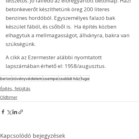
tetszetős. Jó falfedő az előregyártott betonlap. Házi 
betonkeverőt készíthetünk öreg 200 literes 
benzines hordóból. Egyszemélyes falazó bak 
készület fából, és csőből is.  Ha építés közben 
elhagytuk a mellmagasságot, állványra, bakra van 
szükségünk.
A cikk az Ezermester alábbi nyomtatott 
lapszámában érhető el: 1958/augusztus.
beton
növényvédelem
csempe
családi ház
fuga
Építés, felújítás
Oldtimer
Kapcsolódó bejegyzések