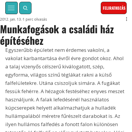
FELIRATKOZÁS
2012. jan. 13.
1 perc olvasás
Munkafogások a családi ház
építéséhez
Egyszerűbb épületet nem érdemes vakolni, a 
vakolat karbantartása évről évre gondot okoz. Ahol 
a talaj vizenyős célszerű kiválogatott, szép, 
egyforma, világos színű téglákat rakni a külső 
falfelületekre. Utána csiszoljuk simára. A fugákat 
fessük fehérre. A hézagok festéséhez enyves meszet 
használjunk. A falak lefedésénél használatos 
kúpcserepek helyett alkalmazhatjuk a hulladék 
hullámpalából méretre fűrészelt darabokat is. Az 
ilyen hullámos falfedés a fonott falon különösen 