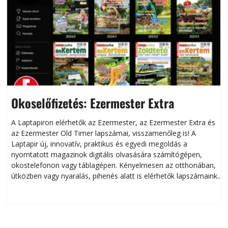
Okoselőfizetés: Ezermester Extra
A Laptapiron elérhetők az Ezermester, az Ezermester Extra és
az Ezermester Old Timer lapszámai, visszamenőleg is! A
Laptapir új, innovatív, praktikus és egyedi megoldás a
L
nyomtatott magazinok digitális olvasására számítógépen,
okostelefonon vagy táblagépen. Kényelmesen az otthonában,
útközben vagy nyaralás, pihenés alatt is elérhetők lapszámaink.
ú
Bárhol, bármikor, akár külföldön élve vagy dolgozva is
B
olvashatók az Ezermester lapszámai. A Laptapir kényelmes
megoldás, mert: – t