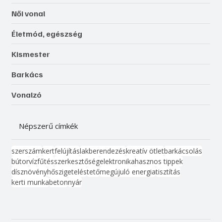
Női vonal
Életmód, egészség
Kismester
Barkács
Vonalzó
Népszerű címkék
szerszám
kert
felújítás
lakberendezés
kreatív ötlet
barkácsolás
bútor
víz
fűtés
szerkesztőség
elektronika
hasznos tippek
dísznövény
hőszigetelés
tető
megújuló energia
tisztítás
kerti munka
beton
nyár