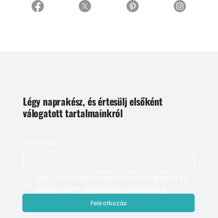
Légy naprakész, és értesülj elsőként
válogatott tartalmainkról
E-mail cím
*
Igen, szeretnék feliratkozni, és elfogadom az 
adatkezelést. 
Adatvédelmi tájékoztató
Feliratkozás