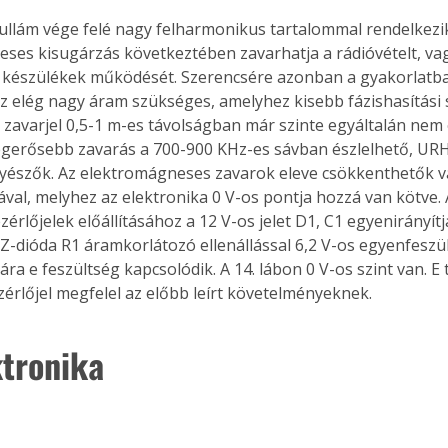
ses kisugárzás következtében zavarhatja a rádióvételt, va
 készülékek működését. Szerencsére azonban a gyakorlatba
elég nagy áram szükséges, amelyhez kisebb fázishasítási sz
t zavarjel 0,5-1 m-es távolságban már szinte egyáltalán nem 
egerősebb zavarás a 700-900 KHz-es sávban észlelhető, UR
yészők. Az elektromágneses zavarok eleve csökkenthetők v
ával, melyhez az elektronika 0 V-os pontja hozzá van kötve. 
zérlőjelek előállításához a 12 V-os jelet D1, C1 egyenirányítja
-dióda R1 áramkorlátozó ellenállással 6,2 V-os egyenfeszülts
jára e feszültség kapcsolódik. A 14. lábon 0 V-os szint van. E 
zérlőjel megfelel az előbb leírt követelményeknek.
ktronika 