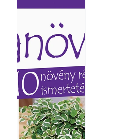
Ezermester lapszámai. A
Ezermester lapszámai
Laptapir kényelmes megoldás,
Laptapir kényelmes 
mert: – t
mert: – t