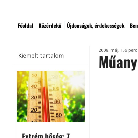
Főoldal
Közérdekű
Újdonságok, érdekességek
Bem
2008. máj. 1.
6 perc
Műany
Kiemelt tartalom
Extrém hőség: 7