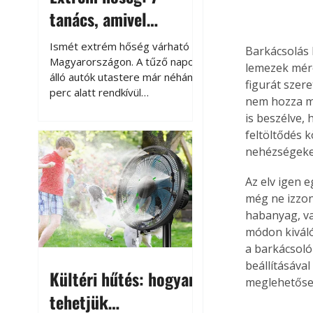
tanács, amivel
megóvhatjuk
Ismét extrém hőség várható
Barkácsolás 
autónkat a nyári
Magyarországon. A tűző napon
lemezek mére
álló autók utastere már néhány
károktól
figurát szer
perc alatt rendkívül
nem hozza me
felmelegszik, és rövid időn belül
is beszélve,
akár a 60-70 °C-ot is
feltöltődés 
megközelítheti. Ez nemcsak a
nehézségeke
beszállást teszi kellemetlenné,
hanem az autó állapotára és a
Az elv igen e
benne hagyott tárgyakra is
még ne izzon
káros hatással lehet. Néhány
habanyag, va
egyszerű óvintézkedéssel
azonban jelentősen
módon kiváló
csökkenthetjük a hőség káros
a barkácsoló
hatásait.
beállításáva
Kültéri hűtés: hogyan
meglehetőse
tehetjük