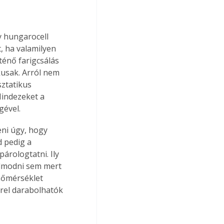
y hungarocell 
, ha valamilyen 
ténő farigcsálás 
usak. Arról nem 
ztatikus 
indezeket a 
gével.
eni úgy, hogy 
 pedig a 
rologtatni. Ily 
álmodni sem mert 
 hőmérséklet 
rel darabolhatók 