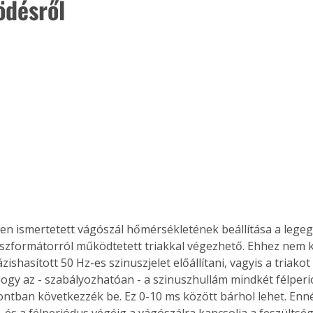
désről 
en ismertetett vágószál hőmérsékletének beállítása a lege
nszformátorról működtetett triakkal végezhető. Ehhez nem ke
ázishasított 50 Hz-es szinuszjelet előállítani, vagyis a triakot 
hogy az - szabályozhatóan - a szinuszhullám mindkét félper
ntban következzék be. Ez 0-10 ms között bárhol lehet. Ennél
, és a félperiódus végéig a vágószálra kapcsolja a feszültsége