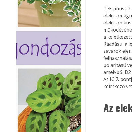
 félszinusz-hullám vége felé nagy felharmonikus tartalommal rendelkezik, ez pedig 
elektromágne
elektronikus
működéséhez 
a keletkezet
Ráadásul a l
zavarok elen
felhasználás
polaritású ve
amelyből D2 Z
Az IC 7. pont
keletkező ve
Az ele