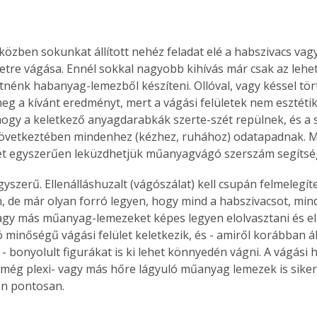
közben sokunkat állított nehéz feladat elé a habszivacs vag
tre vágása. Ennél sokkal nagyobb kihívás már csak az lehet
etnénk habanyag-lemezből készíteni. Ollóval, vagy késsel tör
g a kívánt eredményt, mert a vágási felületek nem esztétik
 hogy a keletkező anyagdarabkák szerte-szét repülnek, és a s
következtében mindenhez (kézhez, ruhához) odatapadnak. M
t egyszerűen leküzdhetjük műanyagvágó szerszám segítsé
gyszerű. Ellenálláshuzalt (vágószálat) kell csupán felmelegít
, de már olyan forró legyen, hogy mind a habszivacsot, mind
gy más műanyag-lemezeket képes legyen elolvasztani és elpá
 minőségű vágási felület keletkezik, és - amiről korábban 
 - bonyolult figurákat is ki lehet könnyedén vágni. A vágási
l még plexi- vagy más hőre lágyuló műanyag lemezek is siker
n pontosan.