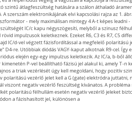
ó szintű átlagfeszültség hatására a szálon áthaladó árame
. A szerszám elektronikájának elvi kapcsolási rajza az 1. ábr
nszformátor - mely maximálisan mintegy 4 A-t képes leadni - 
Együtt jobban megéri!
szültségét IC/c kapu négyszögesíti, melyből a szinusz félhul
 rövid impulzusok keletkeznek. Ezeket R6, C3 és R7, C5 diffe
Bővebb információ itt!
k az
Együtt jobban megéri! A
 majd IC/d-vel végzett fázisfordítással a megfelelő polaritású j
mester
könyvek tetszőleges
ke" D4-re. Utóbbiak diódás VAGY-kaput alkotnak R9-cel. Így 
er Old
párosítással kedvezményes
riódus elején egy-egy impulzus keletkezik. Az IC/a, b-ből ál
áron, 0 Ft postaköltséggel
 kimenetén P-vel beállítható fázisú jel alakul ki, amely T-n ke
ptapir új,
megrendelhetők!
Sajnos a triak vezérlését úgy kell megoldani, hogy pozitív szi
és egyedi
v polaritású vezérlő jelet kell a G (gate) elektródra juttatni, 
tt
ál viszont negatív vezérlő feszültség kívánatos. A problém
lvasására
két polaritású félhullám esetén negatív vezérlő jeleket bizto
elefonon
ódon a fázishasított jel, különösen a 
nyelmesen
ben vagy
t is
. Bárhol,
ön élve
ashatók az