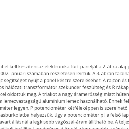
t el kell készíteni az elektronika fúrt panelját a 2. ábra alap
002. januári számában részletesen leírtuk. A 3. ábrán találha
jz segítséget nyújt a panel készre szereléséhez. A rajzon és 
os hálózati transzformátor szekunder feszültség és R rákap
cel oldottuk meg. A triakot a nagy áramerősség miatt hűteni
m lemezvastagságú alumínium lemez használható. Ennek felü
méter legyen. P potenciométer kétféleképpen is szerelhető. 
ertben,
Gyógyító növények: a
vasburkolatba helyezzük, úgy a potenciométer pl. a felső lap
savart állásnál a legkisebb vágószál-áram állítható be. A telje
sban
természet kincsei az
 nélküli beállítást eredményezi. Ennél a legnagyobb a vágósz