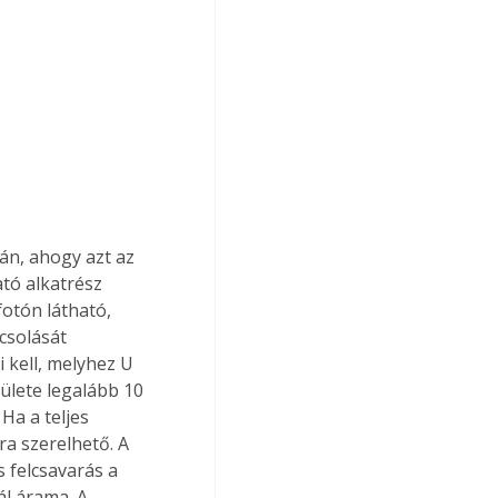
ján, ahogy azt az 
tó alkatrész 
fotón látható, 
csolását 
 kell, melyhez U 
lete legalább 10 
Ha a teljes 
ra szerelhető. A 
s felcsavarás a 
ál árama. A 