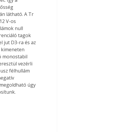
rősség 
án látható. A Tr 
12 V-os 
lámok null 
renciáló tagok 
el jut D3-ra és az 
e kimeneten 
ló monostabil 
resztül vezérli 
nusz félhullám 
negatív 
a megoldható úgy 
sítunk. 