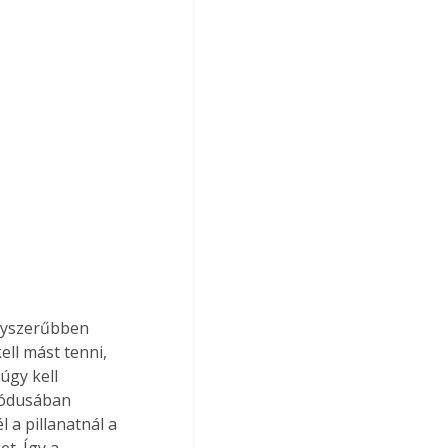
gyszerűbben 
ll mást tenni, 
úgy kell 
iódusában 
 a pillanatnál a 
t. Így a 