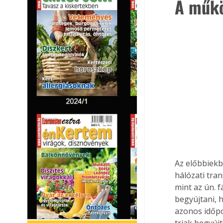
A műkö
Az előbbiekb
hálózati tra
mint az ún. f
begyújtani, 
azonos időpo
triak begyújt