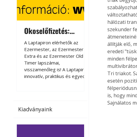
szabályozhat
változtatható
hálózati tra
Okoselőfizetés:
Okoselőfizetés
szekunder fe
átmeneteinél
Ezermester Extra
A Laptapiron elérhetők az
A Laptapiron elérhető
állítják elő,
Ezermester, az Ezermester
Ezermester, az Ezer
eredeti "tüs
Extra és az Ezermester Old
Extra és az Ezermest
minden félpe
Timer lapszámai,
Timer lapszámai,
multivibrátor
visszamenőleg is! A Laptapir új,
visszamenőleg is! A La
Tri triakot. 
innovatív, praktikus és egyedi
innovatív, praktikus 
esetén pozití
megoldás a nyomtatott
megoldás a nyomtato
félperiódusn
magazinok digitális olvasására
magazinok digitális o
is, hogy mind
számítógépen, okostelefonon
számítógépen, okost
Sajnálatos m
vagy táblagépen. Kényelmesen
vagy táblagépen. Ké
Kiadványaink
az otthonában, útközben vagy
az otthonában, útköz
nyaralás, pihenés alatt is
nyaralás, pihenés alat
elérhetők lapszámaink. Bárhol,
elérhetők lapszámaink
bármikor, akár külföldön élve
bármikor, akár külföld
vagy dolgozva is olvashatók az
vagy dolgozva is olv