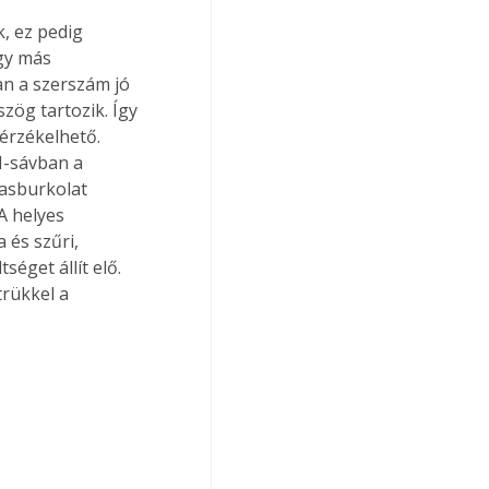
gy más 
n a szerszám jó 
ög tartozik. Így 
érzékelhető. 
H-sávban a 
asburkolat 
A helyes 
 és szűri, 
éget állít elő. 
trükkel a 