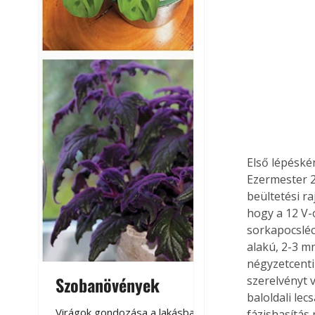
Első lépéskén
Ezermester 2
beültetési ra
hogy a 12 V-
sorkapocsléc
alakú, 2-3 m
négyzetcenti
Szobanövények
Virágoskert: k
szerelvényt 
baloldali lec
teraszon, laká
Virágok gondozása a lakásban,
fázishasítás