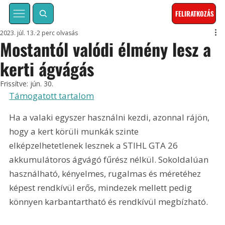
FELIRATKOZÁS
2023. júl. 13.
2 perc olvasás
Mostantól valódi élmény lesz a
kerti ágvágás
Frissítve:
jún. 30.
Támogatott tartalom
Ha a valaki egyszer használni kezdi, azonnal rájön, 
hogy a kert körüli munkák szinte 
elképzelhetetlenek lesznek a STIHL GTA 26 
akkumulátoros ágvágó fűrész nélkül. Sokoldalúan 
használható, kényelmes, rugalmas és méretéhez 
képest rendkívül erős, mindezek mellett pedig 
könnyen karbantartható és rendkívül megbízható.