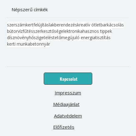
Népszerű címkék
szerszám
kert
felújítás
lakberendezés
kreatív ötlet
barkácsolás
bútor
víz
fűtés
szerkesztőség
elektronika
hasznos tippek
dísznövény
hőszigetelés
tető
megújuló energia
tisztítás
kerti munka
beton
nyár
Kapcsolat
Impresszum
Médiaajánlat
Adatvédelem
Előfizetés