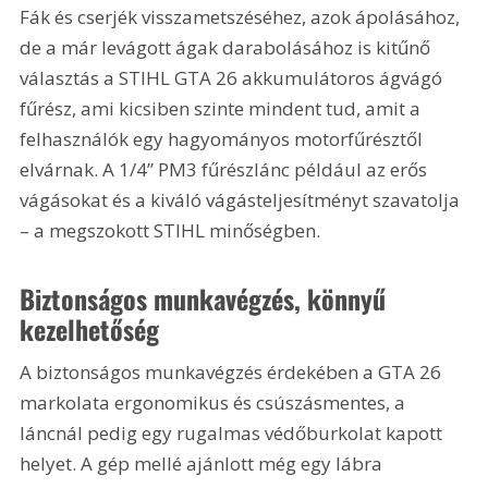
Fák és cserjék visszametszéséhez, azok ápolásához, 
de a már levágott ágak darabolásához is kitűnő 
választás a STIHL GTA 26 akkumulátoros ágvágó 
fűrész, ami kicsiben szinte mindent tud, amit a 
felhasználók egy hagyományos motorfűrésztől 
elvárnak. A 1/4” PM3 fűrészlánc például az erős 
vágásokat és a kiváló vágásteljesítményt szavatolja 
– a megszokott STIHL minőségben.
Biztonságos munkavégzés, könnyű 
kezelhetőség
A biztonságos munkavégzés érdekében a GTA 26 
markolata ergonomikus és csúszásmentes, a 
láncnál pedig egy rugalmas védőburkolat kapott 
helyet. A gép mellé ajánlott még egy lábra 