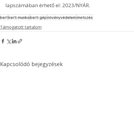
lapszámában érhető el: 2023/NYÁR.
kert
kerti munka
kerti gép
növényvédelem
metszés
Támogatott tartalom
Kapcsolódó bejegyzések