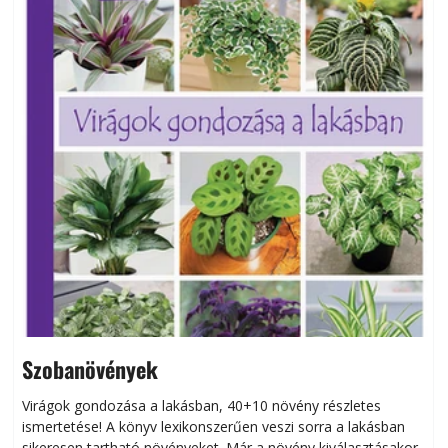
Szobanövények
Virágok gondozása a lakásban, 40+10 növény részletes
ismertetése! A könyv lexikonszerűen veszi sorra a lakásban
s
sikeresen tart­ha­tó növényeket. Már a növény kiválasztásakor
h