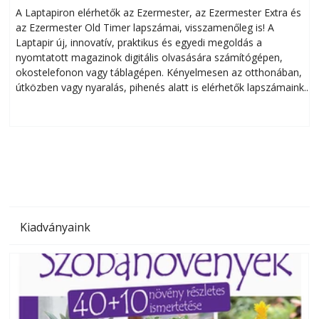
A Laptapiron elérhetők az Ezermester, az Ezermester Extra és
az Ezermester Old Timer lapszámai, visszamenőleg is! A
Laptapir új, innovatív, praktikus és egyedi megoldás a
L
nyomtatott magazinok digitális olvasására számítógépen,
okostelefonon vagy táblagépen. Kényelmesen az otthonában,
útközben vagy nyaralás, pihenés alatt is elérhetők lapszámaink.
ú
Bárhol, bármikor, akár külföldön élve vagy dolgozva is
B
olvashatók az Ezermester lapszámai. A Laptapir kényelmes
megoldás, mert: – t
Kiadványaink