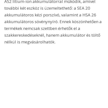
AS2 lítium-ion akkumulátorral működik, amivel 
további két eszköz is üzemeltethető: a SEA 20 
akkumulátoros kézi porszívó, valamint a HSA 26 
akkumulátoros sövénynyíró. Ennek köszönhetően a 
termékek nemcsak szettben érhetők el a 
szakkereskedéseknél, hanem akkumulátor és töltő 
nélkül is megvásárolhatók.