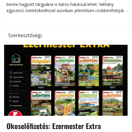
benne hagyott tárgyakra is káros hatással lehet. Néhány
egyszerű óvintézkedéssel azonban jelentősen csökkenthetjük a
hőség káros hatásait.
l
Szerkesztőségi
Okoselőfizetés: Ezermester Extra