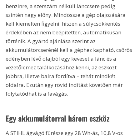
benzinre, a szerszám nélküli lánccsere pedig 
szintén nagy előny. Mindössze a gép olajozására 
kell kiemelten figyelni, hiszen a súlycsökkentés 
érdekében az nem beépítetten, automatikusan 
történik. A gyártó ajánlása szerint az 
akkumulátorcserénél kell a géphez kapható, csőrös 
edényben lévő olajból egy keveset a lánc és a 
vezetőlemez találkozásához kenni, az eszközt 
jobbra, illetve balra fordítva – tehát mindkét 
oldalra. Ezután egy rövid indítást követően már 
folytatódhat is a favágás.
Egy akkumulátorral három eszköz
A STIHL ágvágó fűrésze egy 28 Wh-ás, 10,8 V-os 