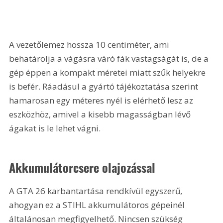
A vezetőlemez hossza 10 centiméter, ami 
behatárolja a vágásra váró fák vastagságát is, de a 
gép éppen a kompakt méretei miatt szűk helyekre 
is befér. Ráadásul a gyártó tájékoztatása szerint 
hamarosan egy méteres nyél is elérhető lesz az 
eszközhöz, amivel a kisebb magasságban lévő 
ágakat is le lehet vágni.
Akkumulátorcsere olajozással
A GTA 26 karbantartása rendkívül egyszerű, 
ahogyan ez a STIHL akkumulátoros gépeinél 
általánosan megfigyelhető. Nincsen szükség 