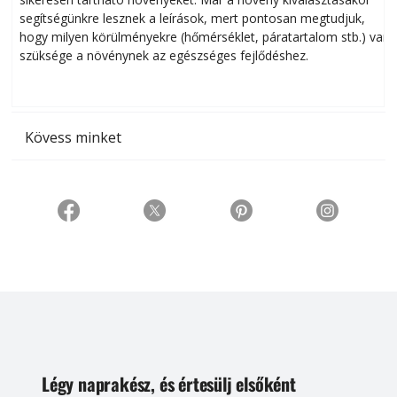
segítségünkre lesznek a leírások, mert pontosan megtudjuk,
k
hogy milyen körülményekre (hőmérséklet, páratartalom stb.) van
szüksége a növénynek az egészséges fejlődéshez.
t
Kövess minket
Légy naprakész, és értesülj elsőként