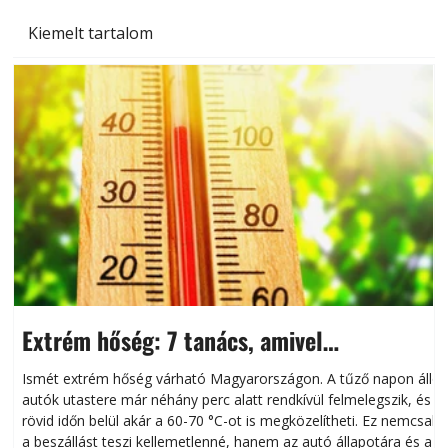
Kiemelt tartalom
Extrém hőség: 7 tanács, amivel
megóvhatjuk autónkat a nyári károktól
Ismét extrém hőség várható Magyarországon. A tűző napon álló
autók utastere már néhány perc alatt rendkívül felmelegszik, és
rövid időn belül akár a 60-70 °C-ot is megközelítheti. Ez nemcsak
n
a beszállást teszi kellemetlenné, hanem az autó állapotára és a