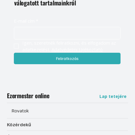
válogatott tartalmainkról
E-mail cím
*
Igen, szeretnék feliratkozni, és elfogadom az 
adatkezelést. 
Adatvédelmi tájékoztató
Feliratkozás
Ezermester online
Lap tetejére
Rovatok
Közérdekű