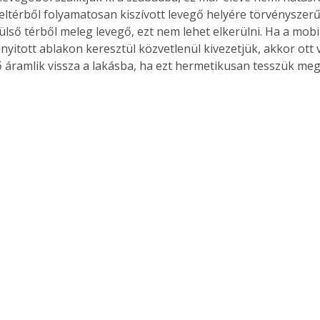
eltérből folyamatosan kiszívott levegő helyére törvényszerű
ülső térből meleg levegő, ezt nem lehet elkerülni. Ha a mobi
nyitott ablakon keresztül közvetlenül kivezetjük, akkor ott 
 áramlik vissza a lakásba, ha ezt hermetikusan tesszük meg,