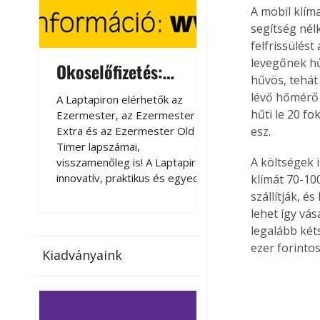
A mobil klím
segítség nélk
felfrissülést
levegőnek hű
Okoselőfizetés:
Okoselőfizetés
hűvös, tehát
Ezermester Extra
lévő hőmérő 
A Laptapiron elérhetők az
A Laptapiron elérhető
hűti le 20 f
Ezermester, az Ezermester
Ezermester, az Ezer
Extra és az Ezermester Old
Extra és az Ezermest
esz.
Timer lapszámai,
Timer lapszámai,
A költségek 
visszamenőleg is! A Laptapir új,
visszamenőleg is! A La
innovatív, praktikus és egyedi
innovatív, praktikus 
klímát 70-10
megoldás a nyomtatott
megoldás a nyomtato
szállítják, é
magazinok digitális olvasására
magazinok digitális o
lehet így vás
számítógépen, okostelefonon
számítógépen, okost
legalább két
vagy táblagépen. Kényelmesen
vagy táblagépen. Ké
ezer forintos
Kiadványaink
az otthonában, útközben vagy
az otthonában, útköz
nyaralás, pihenés alatt is
nyaralás, pihenés alat
elérhetők lapszámaink. Bárhol,
elérhetők lapszámaink
bármikor, akár külföldön élve
bármikor, akár külföld
vagy dolgozva is olvashatók az
vagy dolgozva is olv