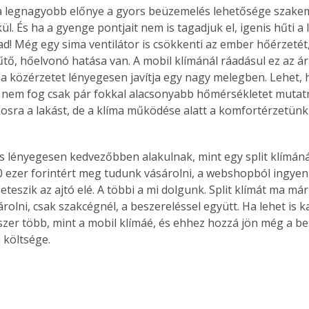
a legnagyobb előnye a gyors beüzemelés lehetősége szakem
ül. És ha a gyenge pontjait nem is tagadjuk el, igenis hűti a 
 ad! Még egy sima ventilátor is csökkenti az ember hőérzetét
tő, hőelvonó hatása van. A mobil klímánál ráadásul ez az á
Együtt jobban megéri!
 a közérzetet lényegesen javítja egy nagy melegben. Lehet, 
Bővebb információ itt!
nem fog csak pár fokkal alacsonyabb hőmérsékletet mutatn
k az
Együtt jobban megéri! A
okosra a lakást, de a klíma működése alatt a komfortérzetün
mester
könyvek tetszőleges
er Old
párosítással kedvezményes
áron, 0 Ft postaköltséggel
is lényegesen kedvezőbben alakulnak, mint egy split klímáná
ptapir új,
megrendelhetők!
és egyedi
0 ezer forintért meg tudunk vásárolni, a webshopból ingye
tt
s leteszik az ajtó elé. A többi a mi dolgunk. Split klímát ma m
lvasására
árolni, csak szakcégnél, a beszereléssel együtt. Ha lehet is k
elefonon
szer több, mint a mobil klímáé, és ehhez hozzá jön még a be
nyelmesen
 költsége.
ben vagy
t is
. Bárhol,
ön élve
ashatók az