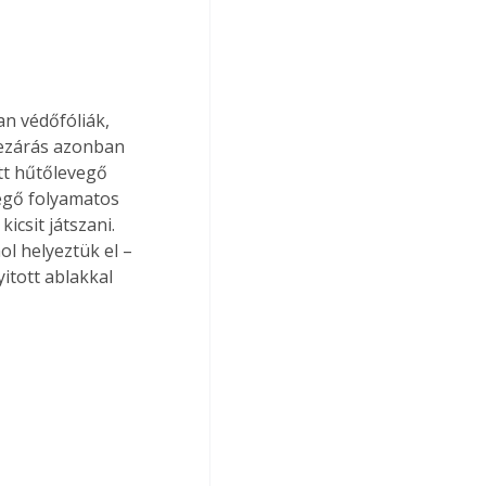
an védőfóliák, 
lezárás azonban 
tt hűtőlevegő 
vegő folyamatos 
csit játszani. 
l helyeztük el – 
itott ablakkal 