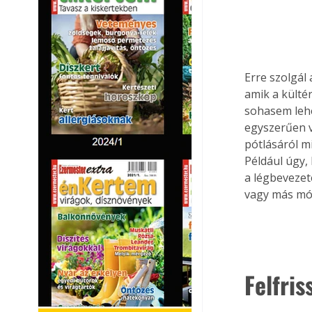
Erre szolgál 
amik a külté
sohasem lehe
egyszerűen v
pótlásáról m
Például úgy,
a légbevezeté
vagy más mó
Felfris