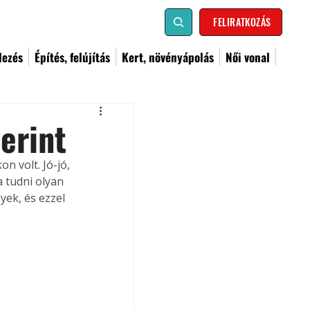
FELIRATKOZÁS
dezés
Építés, felújítás
Kert, növényápolás
Női vonal
erint
n volt. Jó-jó, 
 tudni olyan 
yek, és ezzel 