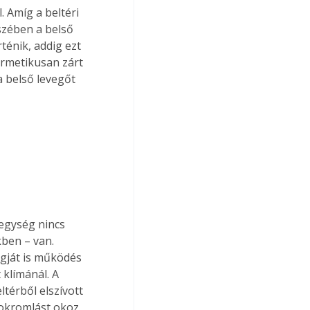
 Amíg a beltéri 
szében a belső 
ténik, addig ezt 
ermetikusan zárt 
a belső levegőt 
egység nincs 
ben – van. 
ngját is működés 
klímánál. A 
érből elszívott 
fokromlást okoz. 