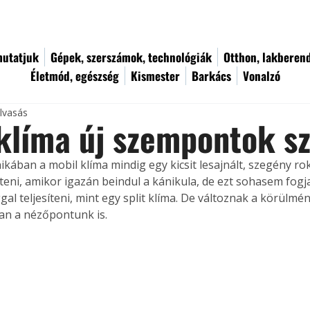
utatjuk
Gépek, szerszámok, technológiák
Otthon, lakberen
Életmód, egészség
Kismester
Barkács
Vonalzó
olvasás
klíma új szempontok sz
kában a mobil klíma mindig egy kicsit lesajnált, szegény roko
űteni, amikor igazán beindul a kánikula, de ezt sohasem fogja
l teljesíteni, mint egy split klíma. De változnak a körülmén
n a nézőpontunk is.