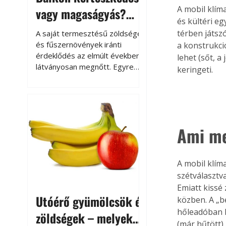
A mobil klím
vagy magaságyás?
és kültéri eg
Helytakarékos
térben játszó
A saját termesztésű zöldségek
kertészkedés
és fűszernövények iránti
a konstrukció
érdeklődés az elmúlt években
lehet (sőt, a
látványosan megnőtt. Egyre
keringeti.
többen szeretnék tudni, honnan
származik az élelmiszer az
asztalukra, miközben a
kertészkedés sokak számára
kikapcsolódást és feltöltődést
Ami me
is jelent.
A mobil klím
szétválasztv
Emiatt kissé
Utóérő gyümölcsök és
közben. A „b
hőleadóban k
zöldségek – melyek
(már hűtött)