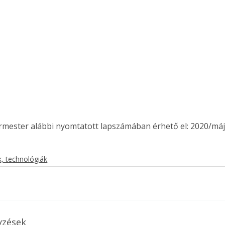
. A
megoldás,
ermester alábbi nyomtatott lapszámában érhető el: 2020/máj
, technológiák
yzések