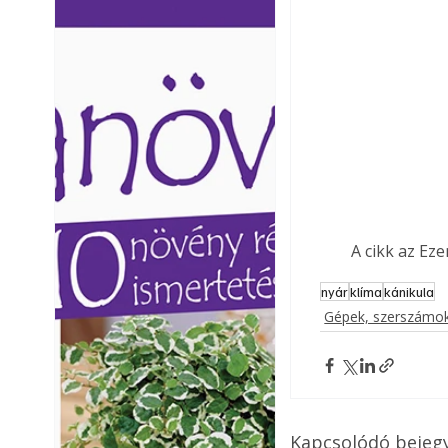
Ezermester lapszámai. A
Ezermester lapszámai
Laptapir kényelmes megoldás,
Laptapir kényelmes 
mert: – t
mert: – t
A cikk az Ez
nyár
klíma
kánikula
Gépek, szerszámok
Kapcsolódó bejeg