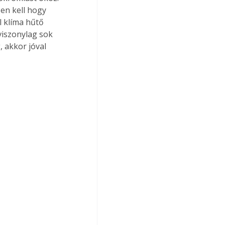
en kell hogy 
l klíma hűtő 
viszonylag sok 
 akkor jóval 