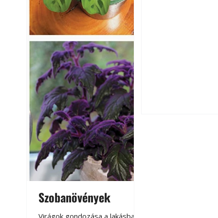
Csatornaszag a h
megoldások
Szobanövények
Virágoskert: k
teraszon, laká
Virágok gondozása a lakásban,