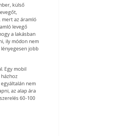
ber, külső 
levegőt, 
, mert az áramló 
ramló levegő 
hogy a lakásban 
i, ily módon nem 
k lényegesen jobb 
l. Egy mobil 
n házhoz 
ár egyáltalán nem 
apni, az alap ára 
szerelés 60-100 