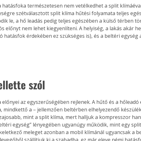
a hatásfoka természetesen nem vetélkedhet a split klímáéval.
ységre szétválasztott split klíma hűtési folyamata teljes egé
dik le, a hő leadás pedig teljes egészében a külső térben tör
s előnyt nem lehet kiegyenlíteni. A helyiség, a lakás akár h
 jó hatásfok érdekében ez szükséges is), és a beltéri egység 
llette szól
a előnyei az egyszerűségében rejlenek. A hűtő és a hőleadó 
a, mindkettő a – jellemzően beltérben elhelyezendő készülék
 zajosabb, mint a split klíma, mert halljuk a kompresszor ha
eltéri egység” lényegében ugyanúgy működik, mint egy split 
eletkező meleget azonban a mobil klímánál ugyancsak a belt
 levegőből szállítjuk ki a szabadba, ez már eleve némi hatás