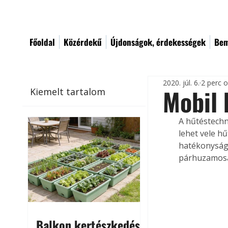
Főoldal
Közérdekű
Újdonságok, érdekességek
Bem
2020. júl. 6.
2 perc 
Mobil 
Kiemelt tartalom
A hűtéstechni
lehet vele h
hatékonyságga
párhuzamosa
Balkon kertészkedés