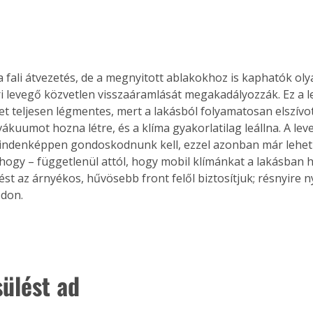
a fali átvezetés, de a megnyitott ablakokhoz is kaphatók oly
ri levegő közvetlen visszaáramlását megakadályozzák. Ez a 
t teljesen légmentes, mert a lakásból folyamatosan elszívo
ákuumot hozna létre, és a klíma gyakorlatilag leállna. A le
indenképpen gondoskodnunk kell, ezzel azonban már lehet ki
 hogy – függetlenül attól, hogy mobil klímánkat a lakásban ho
st az árnyékos, hűvösebb front felől biztosítjuk; résnyire ny
don.
sülést ad