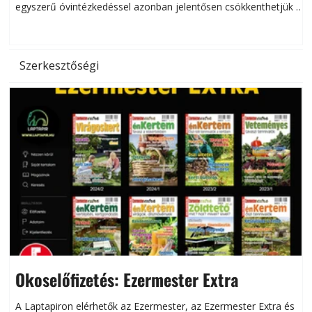
egyszerű óvintézkedéssel azonban jelentősen csökkenthetjük a
hőség káros hatásait.
l
Szerkesztőségi
Okoselőfizetés: Ezermester Extra
A Laptapiron elérhetők az Ezermester, az Ezermester Extra és