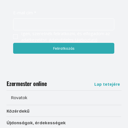
E-mail cím
*
Igen, szeretnék feliratkozni, és elfogadom az 
adatkezelést. 
Adatvédelmi tájékoztató
Feliratkozás
Ezermester online
Lap tetejére
Rovatok
Közérdekű
Újdonságok, érdekességek