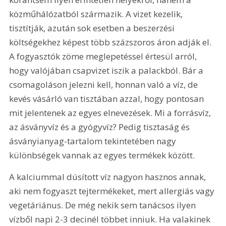
közműhálózatból származik. A vizet kezelik, 
tisztítják, azután sok esetben a beszerzési 
költségekhez képest több százszoros áron adják el. 
A fogyasztók zöme meglepetéssel értesül arról, 
hogy valójában csapvizet iszik a palackból. Bár a 
csomagoláson jelezni kell, honnan való a víz, de 
kevés vásárló van tisztában azzal, hogy pontosan 
mit jelentenek az egyes elnevezések. Mi a forrásvíz, 
az ásványvíz és a gyógyvíz? Pedig tisztaság és 
ásványianyag-tartalom tekintetében nagy 
különbségek vannak az egyes termékek között.
A kalciummal dúsított víz nagyon hasznos annak, 
aki nem fogyaszt tejtermékeket, mert allergiás vagy 
vegetáriánus. De még nekik sem tanácsos ilyen 
vízből napi 2-3 decinél többet inniuk. Ha valakinek 