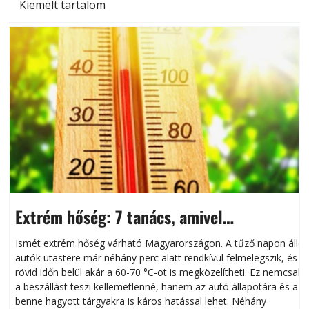
Kiemelt tartalom
Extrém hőség: 7 tanács, amivel
megóvhatjuk autónkat a nyári károktól
Ismét extrém hőség várható Magyarországon. A tűző napon álló
autók utastere már néhány perc alatt rendkívül felmelegszik, és
rövid időn belül akár a 60-70 °C-ot is megközelítheti. Ez nemcsak
n
a beszállást teszi kellemetlenné, hanem az autó állapotára és a
benne hagyott tárgyakra is káros hatással lehet. Néhány