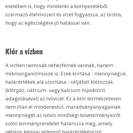
esetében is, hogy mindenki a környezetéből 
származó élelmiszert és vizet fogyassza, az biztos, 
hogy az egészségére jó hatással van.
Klór a vízben
A vízben nemcsak nehézfémek vannak, hanem 
mikroorganizmusok is. Ezek kiirtása - mennyiségük 
határértékek alá szorítása - céljából klórozzák 
(klórgáz, nátrium- vagy kalcium-hipoklorit 
adagolásával) az ivóvizet. Ez a klór természetesen 
nem illan el mindenestül, maradványanyagainak 
mennyiségét az ivóvíz minőségi követelményeiről 
szóló kormányrendelet határozza meg, amely 
néhány kémiai jellemző határértékére (pl. 