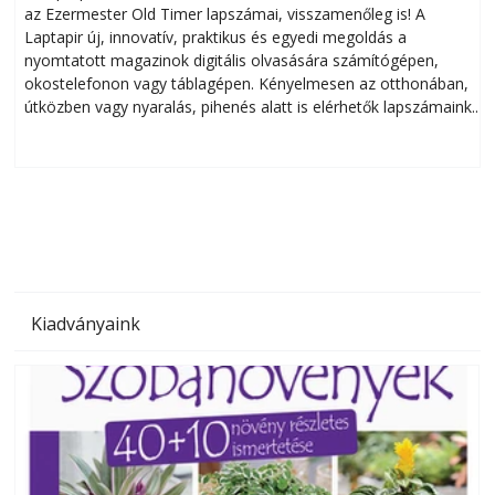
az Ezermester Old Timer lapszámai, visszamenőleg is! A
Laptapir új, innovatív, praktikus és egyedi megoldás a
L
nyomtatott magazinok digitális olvasására számítógépen,
okostelefonon vagy táblagépen. Kényelmesen az otthonában,
útközben vagy nyaralás, pihenés alatt is elérhetők lapszámaink.
ú
Bárhol, bármikor, akár külföldön élve vagy dolgozva is
B
olvashatók az Ezermester lapszámai. A Laptapir kényelmes
megoldás, mert: – t
Kiadványaink