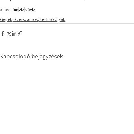
szerszám
víz
ivóvíz
Gépek, szerszámok, technológiák
Kapcsolódó bejegyzések