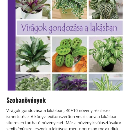
Szobanövények
Virágok gondozása a lakásban, 40+10 növény részletes
ismertetése! A könyv lexikonszerűen veszi sorra a lakásban
s
sikeresen tart­ha­tó növényeket. Már a növény kiválasztásakor
h
segítségünkre lesznek a leírások, mert pontosan megtudjuk,
k