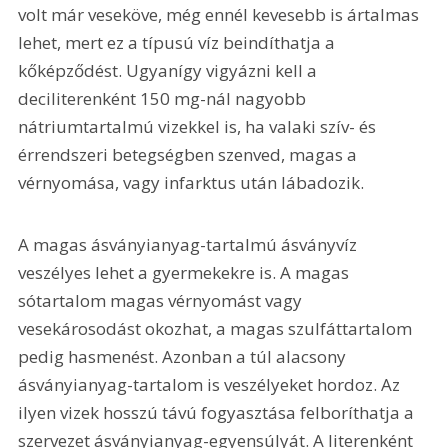
volt már veseköve, még ennél kevesebb is ártalmas 
lehet, mert ez a típusú víz beindíthatja a 
kőképződést. Ugyanígy vigyázni kell a 
deciliterenként 150 mg-nál nagyobb 
nátriumtartalmú vizekkel is, ha valaki szív- és 
érrendszeri betegségben szenved, magas a 
vérnyomása, vagy infarktus után lábadozik.
A magas ásványianyag-tartalmú ásványvíz 
veszélyes lehet a gyermekekre is. A magas 
sótartalom magas vérnyomást vagy 
vesekárosodást okozhat, a magas szulfáttartalom 
pedig hasmenést. Azonban a túl alacsony 
ásványianyag-tartalom is veszélyeket hordoz. Az 
ilyen vizek hosszú távú fogyasztása felboríthatja a 
szervezet ásványianyag-egyensúlyát. A literenként 