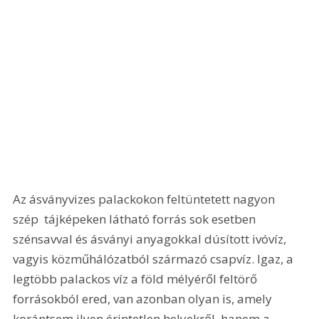
Az ásványvizes palackokon feltüntetett nagyon 
szép  tájképeken látható forrás sok esetben 
szénsavval és ásványi anyagokkal dúsított ivóvíz, 
vagyis közműhálózatból származó csapvíz. Igaz, a 
legtöbb palackos víz a föld mélyéről feltörő 
forrásokból ered, van azonban olyan is, amely 
korántsem ilyen érintetlen helyekről, hanem a 