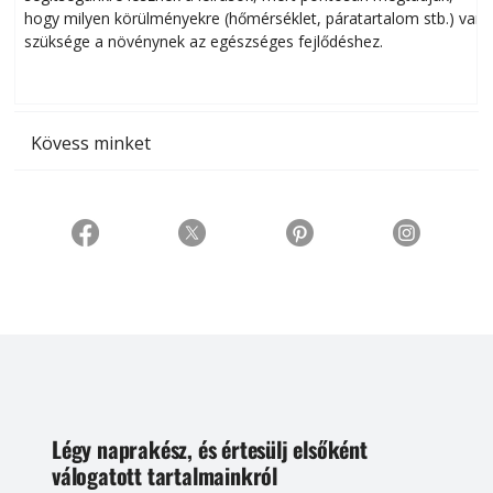
hogy milyen körülményekre (hőmérséklet, páratartalom stb.) van
szüksége a növénynek az egészséges fejlődéshez.
t
Kövess minket
Légy naprakész, és értesülj elsőként
válogatott tartalmainkról