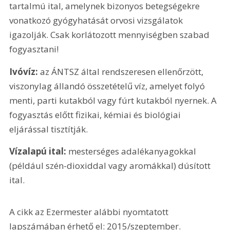
tartalmú ital, amelynek bizonyos betegségekre 
vonatkozó gyógyhatását orvosi vizsgálatok 
igazolják. Csak korlátozott mennyiségben szabad 
fogyasztani!
Ivóvíz:
 az ÁNTSZ által rendszeresen ellenőrzött, 
viszonylag állandó összetételű víz, amelyet folyó 
menti, parti kutakból vagy fúrt kutakból nyernek. A 
fogyasztás előtt fizikai, kémiai és biológiai 
eljárással tisztítják.
Vízalapú ital:
 mesterséges adalékanyagokkal 
(például szén-dioxiddal vagy aromákkal) dúsított 
ital.
A cikk az Ezermester alábbi nyomtatott 
lapszámában érhető el: 2015/szeptember.