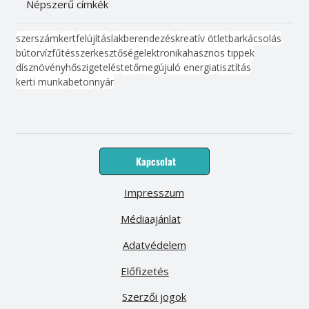
Népszerű címkék
szerszám
kert
felújítás
lakberendezés
kreatív ötlet
barkácsolás
bútor
víz
fűtés
szerkesztőség
elektronika
hasznos tippek
dísznövény
hőszigetelés
tető
megújuló energia
tisztítás
kerti munka
beton
nyár
Kapcsolat
Impresszum
Médiaajánlat
Adatvédelem
Előfizetés
Szerzői jogok