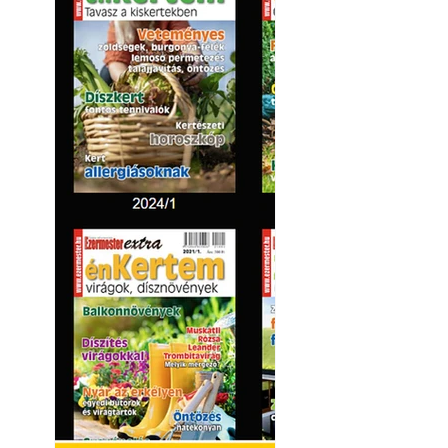
Kültéri hűtés: ho
a teraszt és a ker