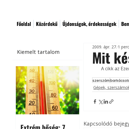
Főoldal
Közérdekű
Újdonságok, érdekességek
Bem
2009. ápr. 27.
1 per
Mit ké
Kiemelt tartalom
A cikk az Ez
szerszám
barkácsol
Gépek, szerszámok
Kapcsolódó bejeg
Extrém hőség: 7