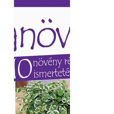
Ezermester lapszámai. A
Ezermester lapszámai
Laptapir kényelmes megoldás,
Laptapir kényelmes 
mert: – t
mert: – t