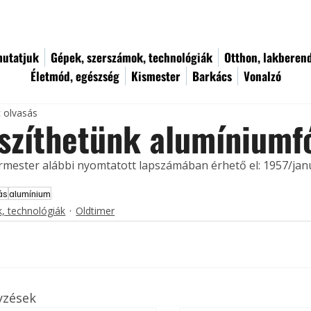
utatjuk
Gépek, szerszámok, technológiák
Otthon, lakberen
Életmód, egészség
Kismester
Barkács
Vonalzó
c olvasás
szíthetünk alumíniumfó
ermester alábbi nyomtatott lapszámában érhető el: 1957/jan
ás
alumínium
, technológiák
Oldtimer
yzések