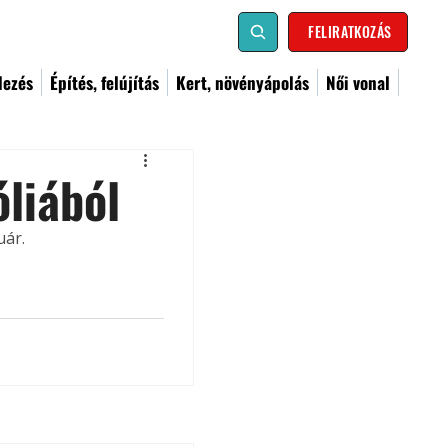
FELIRATKOZÁS
dezés
Építés, felújítás
Kert, növényápolás
Női vonal
liából
uár.