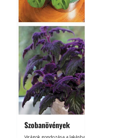
Szobanövények
Virágoskert: k
teraszon, laká
Virágok gondozása a lakásban,