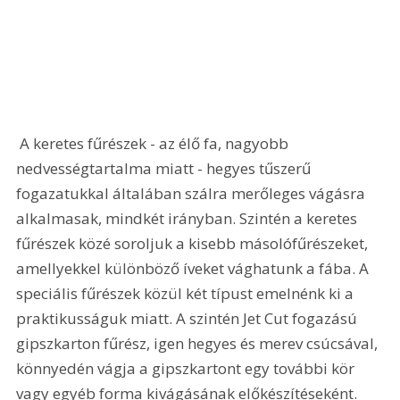
 A keretes fűrészek - az élő fa, nagyobb 
nedvességtartalma miatt - hegyes tűszerű 
fogazatukkal általában szálra merőleges vágásra 
alkalmasak, mindkét irányban. Szintén a keretes 
fűrészek közé soroljuk a kisebb másolófűrészeket, 
amellyekkel különböző íveket vághatunk a fába. A 
speciális fűrészek közül két típust emelnénk ki a 
praktikusságuk miatt. A szintén Jet Cut fogazású 
gipszkarton fűrész, igen hegyes és merev csúcsával, 
könnyedén vágja a gipszkartont egy további kör 
vagy egyéb forma kivágásának előkészítéseként. 