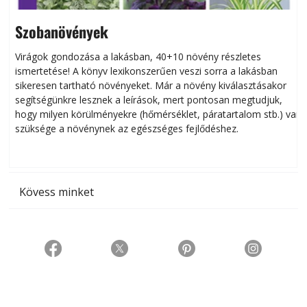
Szobanövények
Virágok gondozása a lakásban, 40+10 növény részletes
ismertetése! A könyv lexikonszerűen veszi sorra a lakásban
s
sikeresen tart­ha­tó növényeket. Már a növény kiválasztásakor
h
segítségünkre lesznek a leírások, mert pontosan megtudjuk,
k
hogy milyen körülményekre (hőmérséklet, páratartalom stb.) van
szüksége a növénynek az egészséges fejlődéshez.
t
Kövess minket