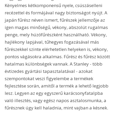
Kényelmes kétkomponensű nyele, csúszáselleni 
recézettel és formájával nagy biztonságot nyújt. A 
japán fűrész néven ismert, fűrészek jellemzője az 
igen magas minőségű, vékony, abszolút rugalmas 
penge, mely húzófűrészként használható. Vékony, 
hajlékony lapjával, tűhegyes fogazásával más 
fűrészekkel szinte elérhetetlen helyeken is, vékony, 
pontos vágásokra alkalmas. Fűrész és fűrész között 
hatalmas különbségek vannak. A Stanley - több 
évtizedes gyártási tapasztalatával - azokat 
szempontokat veszi figyelembe a termékek 
fejlesztése során, amitől a termék a lehető legjobb 
lesz. Legyen az egy egyszerű karácsonyfatalpba 
való illesztés, vagy egész napos asztalosmunka, a 
fűrésznek úgy kell haladnia, mint vajban a késnek.