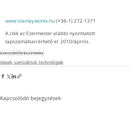
www.stanleyworks.hu
 (+36-1) 272-1371 
A cikk az Ezermester alábbi nyomtatott 
lapszámában érhető el: 2010/április.
szerszám
fűrész
stanley
Gépek, szerszámok, technológiák
Kapcsolódó bejegyzések