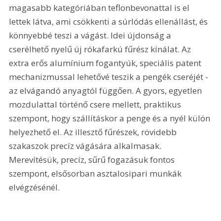
magasabb kategóriában teflonbevonattal is el 
lettek látva, ami csökkenti a súrlódás ellenállást, és 
könnyebbé teszi a vágást. Idei újdonság a 
cserélhető nyelű új rókafarkú fűrész kínálat. Az 
extra erős alumínium fogantyúk, speciális patent 
mechanizmussal lehetővé teszik a pengék cseréjét - 
az elvágandó anyagtól függően. A gyors, egyetlen 
mozdulattal történő csere mellett, praktikus 
szempont, hogy szállításkor a penge és a nyél külön 
helyezhető el. Az illesztő fűrészek, rövidebb 
szakaszok precíz vágására alkalmasak. 
Merevítésük, precíz, sűrű fogazásuk fontos 
szempont, elsősorban asztalosipari munkák 
elvégzésénél.