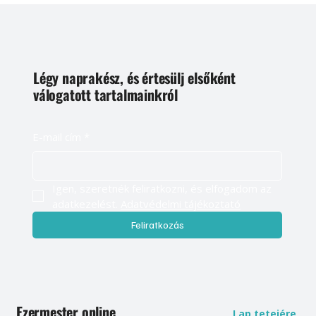
Légy naprakész, és értesülj elsőként
válogatott tartalmainkról
E-mail cím
*
Igen, szeretnék feliratkozni, és elfogadom az 
adatkezelést. 
Adatvédelmi tájékoztató
Feliratkozás
Ezermester online
Lap tetejére