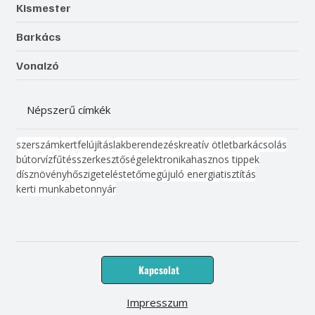
Kismester
Barkács
Vonalzó
Népszerű címkék
szerszám
kert
felújítás
lakberendezés
kreatív ötlet
barkácsolás
bútor
víz
fűtés
szerkesztőség
elektronika
hasznos tippek
dísznövény
hőszigetelés
tető
megújuló energia
tisztítás
kerti munka
beton
nyár
Kapcsolat
Impresszum