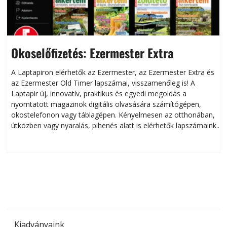
Okoselőfizetés: Ezermester Extra
A Laptapiron elérhetők az Ezermester, az Ezermester Extra és
az Ezermester Old Timer lapszámai, visszamenőleg is! A
Laptapir új, innovatív, praktikus és egyedi megoldás a
L
nyomtatott magazinok digitális olvasására számítógépen,
okostelefonon vagy táblagépen. Kényelmesen az otthonában,
útközben vagy nyaralás, pihenés alatt is elérhetők lapszámaink.
ú
Bárhol, bármikor, akár külföldön élve vagy dolgozva is
B
olvashatók az Ezermester lapszámai. A Laptapir kényelmes
megoldás, mert: – t
Kiadványaink