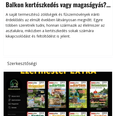
Balkon kertészkedés vagy magaságyás?
Helytakarékos kertészkedés
A saját termesztésű zöldségek és fűszernövények iránti
érdeklődés az elmúlt években látványosan megnőtt. Egyre
többen szeretnék tudni, honnan származik az élelmiszer az
l
asztalukra, miközben a kertészkedés sokak számára
kikapcsolódást és feltöltődést is jelent.
é
d
Szerkesztőségi