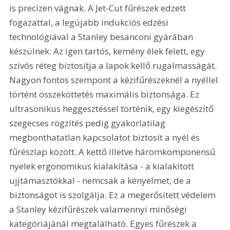
is precízen vágnak. A Jet-Cut fűrészek edzett 
fogazattal, a legújabb indukciós edzési 
technológiával a Stanley besanconi gyárában 
készülnek. Az igen tartós, kemény élek felett, egy 
szívós réteg biztosítja a lapok kellő rugalmasságát. 
Nagyon fontos szempont a kézifűrészeknél a nyéllel 
történt összeköttetés maximális biztonsága. Ez 
ultrasonikus heggesztéssel történik, egy kiegészítő 
szegecses rögzítés pedig gyakorlatilag 
megbonthatatlan kapcsolatot biztosít a nyél és 
fűrészlap között. A kettő illetve háromkomponensű 
nyelek ergonomikus kialakítása - a kialakított 
ujjtámasztókkal - nemcsak a kényelmet, de a 
biztonságot is szolgálja. Ez a megerősített védelem 
a Stanley kézifűrészek valamennyi minőségi 
kategóriájánál megtalálható. Egyes fűrészek a 