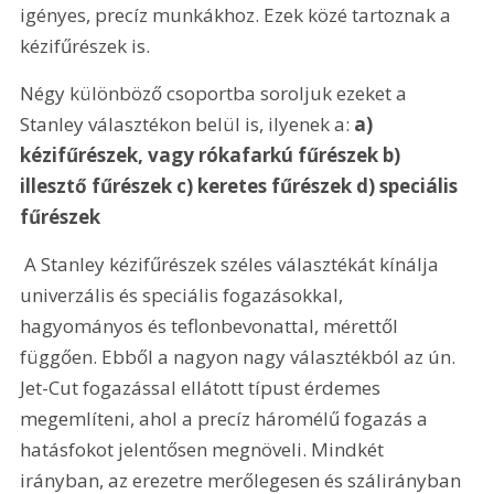
igényes, precíz munkákhoz. Ezek közé tartoznak a 
kézifűrészek is.
Négy különböző csoportba soroljuk ezeket a 
Stanley választékon belül is, ilyenek a: 
a) 
kézifűrészek, vagy rókafarkú fűrészek b) 
illesztő fűrészek c) keretes fűrészek d) speciális 
fűrészek
 A Stanley kézifűrészek széles választékát kínálja 
univerzális és speciális fogazásokkal, 
hagyományos és teflonbevonattal, mérettől 
függően. Ebből a nagyon nagy választékból az ún. 
Jet-Cut fogazással ellátott típust érdemes 
megemlíteni, ahol a precíz háromélű fogazás a 
hatásfokot jelentősen megnöveli. Mindkét 
irányban, az erezetre merőlegesen és szálirányban 